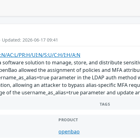
- Updated: 2026-06-17 09:41
:N/AC:L/PR:H/UI:N/S:U/C:H/I:H/A:N
software solution to manage, store, and distribute sensitive
penBao allowed the assignment of policies and MFA attribu
rname_as_alias=true parameter in the LDAP auth method wa
ion, allowing an attacker to bypass alias-specific MFA requi
ge of the username_as_alias=true parameter and update any 
TAGS
PRODUCT
openbao