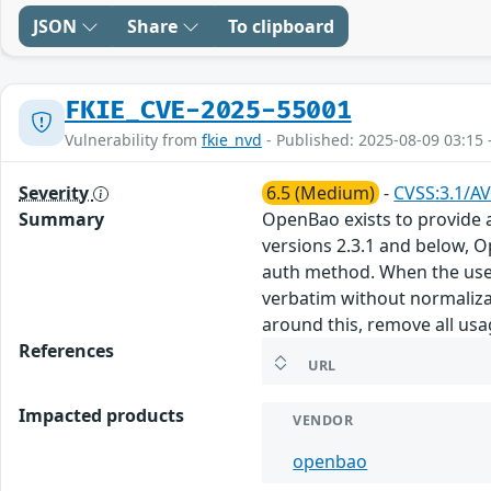
JSON
Share
To clipboard
FKIE_CVE-2025-55001
Vulnerability from
fkie_nvd
- Published: 2025-08-09 03:15 
Severity
6.5 (Medium)
-
CVSS:3.1/AV
Summary
OpenBao exists to provide a 
versions 2.3.1 and below, O
auth method. When the use
verbatim without normalizat
around this, remove all usa
References
URL
Impacted products
VENDOR
openbao