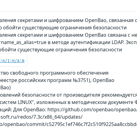
вления секретами и шифрованием OpenBao, связанная 
 обойти существующие ограничения безопасности
вления секретами и шифрованием OpenBao связана с н
name_as_alias=true в методе аутентификации LDAP. Эк
 обойти существующие ограничения безопасности
C:H/I:H/A:N
ство свободного программного обеспечения
 реестре российских программ №3751), OpenBao
nBao)
бновлений безопасности от производителя рекомендует
истем LINUX", изложенных в методическом документе Ф
ий: Для OpenBao: https://github.com/openbao/openbao
-soft.ru/redos/7.3c/x86_64/updates/
o/openbao/commit/c52795c1ef746c7f2c510f9225aa8ccbbd44f