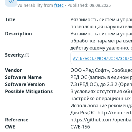
Vulnerability from
fstec
- Published: 08.08.2025
Title
Уязвимость системы упра
позволяющая нарушителю
Description
Уязвимость системы упра
обработке параметра user
действующему удаленно,
Severity
AV:N/AC:L/PR:H/UI:N/S:U/
Vendor
ООО «Ред Софт», Сообще
Software Name
РЕД ОС (запись в едином
Software Version
7.3 (РЕД ОС), до 2.3.2 (Ope
Possible Mitigations
В условиях отсутствия о
настройке операционных с
Использование рекомендац
Для РедОС: http://repo.red
Reference
https://github.com/openba
CWE
CWE-156