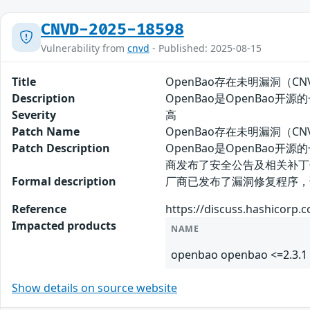
CNVD-2025-18598
Vulnerability from
cnvd
- Published: 2025-08-15
Title
OpenBao存在未明漏洞（CNVD
Description
OpenBao是OpenBao
Severity
高
Patch Name
OpenBao存在未明漏洞（CNVD
Patch Description
OpenBao是OpenBao
商发布了安全公告及相关补丁
Formal description
厂商已发布了漏洞修复程序，请及时关注更
Reference
https://discuss.hashicorp
Impacted products
NAME
openbao openbao <=2.3.1
Show details on source website