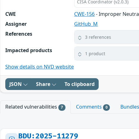
CISA Coordinator (v2.0.3)
CWE
CWE-156
- Improper Neutra
Assigner
GitHub_M
References
3 references
Impacted products
1 product
Show details on NVD website
JSON
Share
To clipboard
Related vulnerabilities
Comments
Bundle
7
0
BDU:2025-11279