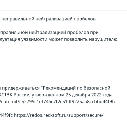
с неправильной нейтрализацией пробелов,
еправильной нейтрализацией пробелов при
сплуатация уязвимости может позволить нарушителю,
ся придерживаться "Рекомендаций по безопасной
СТЭК России, утверждённом 25 декабря 2022 года.
/commit/c52795c1ef746c7f2c510f9225aa8ccbbd44f9fc
9fc https://redos.red-soft.ru/support/secure/