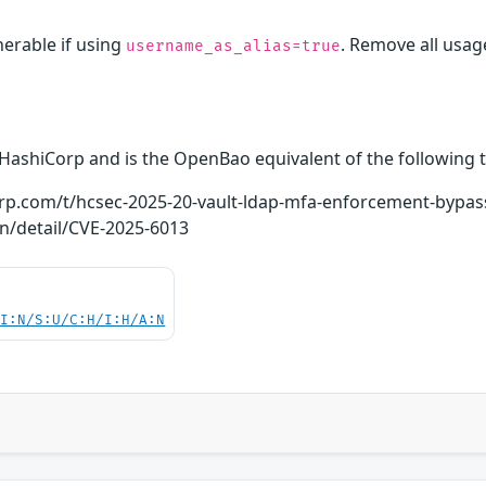
erable if using
. Remove all usag
username_as_alias=true
 HashiCorp and is the OpenBao equivalent of the following t
corp.com/t/hcsec-2025-20-vault-ldap-mfa-enforcement-bypa
ln/detail/CVE-2025-6013
UI:N/S:U/C:H/I:H/A:N