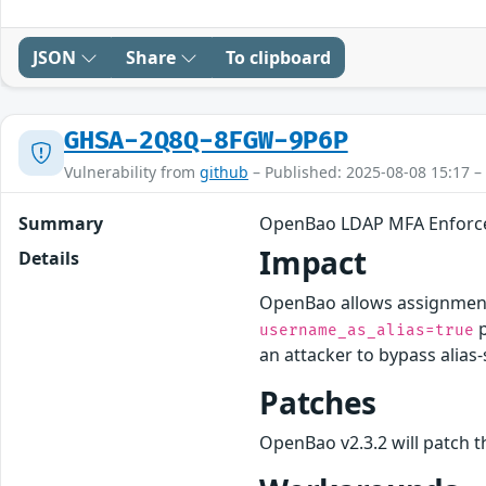
JSON
Share
To clipboard
GHSA-2Q8Q-8FGW-9P6P
Vulnerability from
github
– Published: 2025-08-08 15:17 –
Summary
OpenBao LDAP MFA Enforce
Impact
Details
OpenBao allows assignment 
p
username_as_alias=true
an attacker to bypass alias
Patches
OpenBao v2.3.2 will patch th