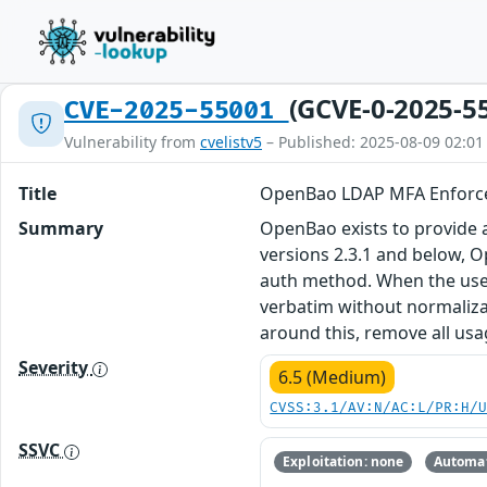
(GCVE-0-2025-5
CVE-2025-55001
Vulnerability from
cvelistv5
– Published: 2025-08-09 02:01
Title
OpenBao LDAP MFA Enforce
Summary
OpenBao exists to provide a 
versions 2.3.1 and below, O
auth method. When the use
verbatim without normalizat
around this, remove all usa
Severity
6.5 (Medium)
CVSS:3.1/AV:N/AC:L/PR:H/
SSVC
Exploitation: none
Automat