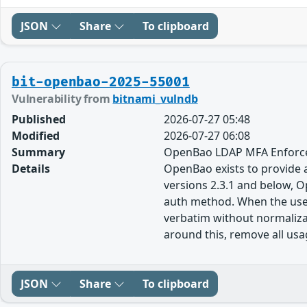
JSON
Share
To clipboard
bit-openbao-2025-55001
Vulnerability from
bitnami_vulndb
Published
2026-07-27 05:48
Modified
2026-07-27 06:08
Summary
OpenBao LDAP MFA Enforce
Details
OpenBao exists to provide a 
versions 2.3.1 and below, O
auth method. When the use
verbatim without normalizat
around this, remove all usa
JSON
Share
To clipboard