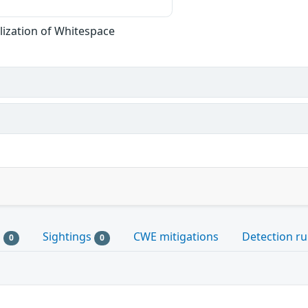
lization of Whitespace
s
Sightings
CWE mitigations
Detection ru
0
0