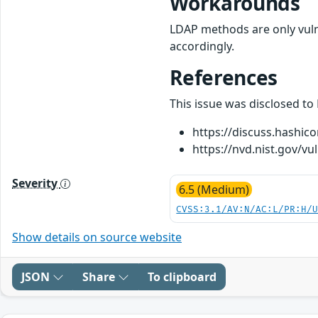
Workarounds
LDAP methods are only vuln
accordingly.
References
This issue was disclosed to
https://discuss.hashi
https://nvd.nist.gov/vu
Severity
6.5 (Medium)
CVSS:3.1/AV:N/AC:L/PR:H/
Show details on source website
JSON
Share
To clipboard