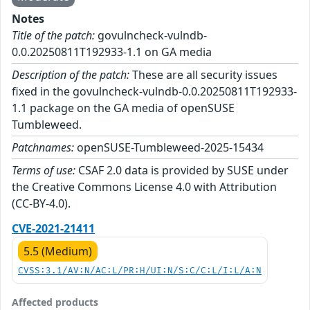
Notes
Title of the patch:
govulncheck-vulndb-
0.0.20250811T192933-1.1 on GA media
Description of the patch:
These are all security issues
fixed in the govulncheck-vulndb-0.0.20250811T192933-
1.1 package on the GA media of openSUSE
Tumbleweed.
Patchnames:
openSUSE-Tumbleweed-2025-15434
Terms of use:
CSAF 2.0 data is provided by SUSE under
the Creative Commons License 4.0 with Attribution
(CC-BY-4.0).
CVE-2021-21411
5.5 (Medium)
CVSS:3.1/AV:N/AC:L/PR:H/UI:N/S:C/C:L/I:L/A:N
Affected products