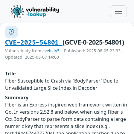
(GCVE-0-2025-54801)
CVE-2025-54801
Vulnerability from
cvelistv5
– Published: 2025-08-05 23:33 –
Updated: 2025-08-07 14:00
Title
Fiber Susceptible to Crash via `BodyParser` Due to
Unvalidated Large Slice Index in Decoder
Summary
Fiber is an Express inspired web framework written in
Go. In versions 2.52.8 and below, when using Fiber's
Ctx.BodyParser to parse form data containing a large
numeric key that represents a slice index (e.g.,
test.18446744073704), the application crashes due to