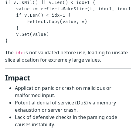
if v.IsNil() || v.Len() < idx+1 {

    value := reflect.MakeSlice(t, idx+1, idx+1) 
    if v.Len() < idx+1 {

        reflect.Copy(value, v)

    }

    v.Set(value)

The
is not validated before use, leading to unsafe
idx
slice allocation for extremely large values.
Impact
Application panic or crash on malicious or
malformed input.
Potential denial of service (DoS) via memory
exhaustion or server crash.
Lack of defensive checks in the parsing code
causes instability.