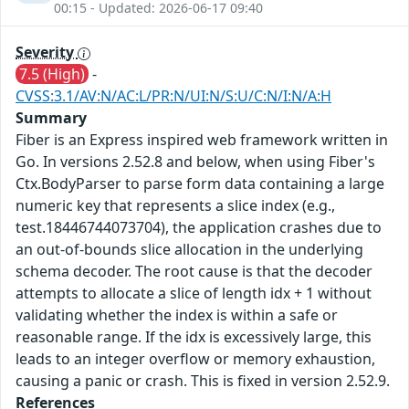
00:15 - Updated: 2026-06-17 09:40
Severity
7.5 (High)
-
CVSS:3.1/AV:N/AC:L/PR:N/UI:N/S:U/C:N/I:N/A:H
Summary
Fiber is an Express inspired web framework written in
Go. In versions 2.52.8 and below, when using Fiber's
Ctx.BodyParser to parse form data containing a large
numeric key that represents a slice index (e.g.,
test.18446744073704), the application crashes due to
an out-of-bounds slice allocation in the underlying
schema decoder. The root cause is that the decoder
attempts to allocate a slice of length idx + 1 without
validating whether the index is within a safe or
reasonable range. If the idx is excessively large, this
leads to an integer overflow or memory exhaustion,
causing a panic or crash. This is fixed in version 2.52.9.
References