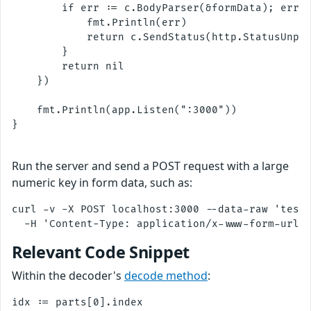
        if err := c.BodyParser(&formData); err !
            fmt.Println(err)

            return c.SendStatus(http.StatusUnpro
        }

        return nil

    })

    fmt.Println(app.Listen(":3000"))

}

Run the server and send a POST request with a large
numeric key in form data, such as:
curl -v -X POST localhost:3000 --data-raw 'test.
Relevant Code Snippet
Within the decoder's
decode method
:
idx := parts[0].index
