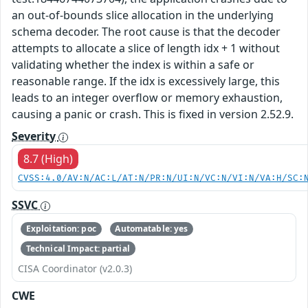
an out-of-bounds slice allocation in the underlying
schema decoder. The root cause is that the decoder
attempts to allocate a slice of length idx + 1 without
validating whether the index is within a safe or
reasonable range. If the idx is excessively large, this
leads to an integer overflow or memory exhaustion,
causing a panic or crash. This is fixed in version 2.52.9.
Severity
8.7 (High)
CVSS:4.0/AV:N/AC:L/AT:N/PR:N/UI:N/VC:N/VI:N/VA:H/SC:
SSVC
Exploitation: poc
Automatable: yes
Technical Impact: partial
CISA Coordinator (v2.0.3)
CWE