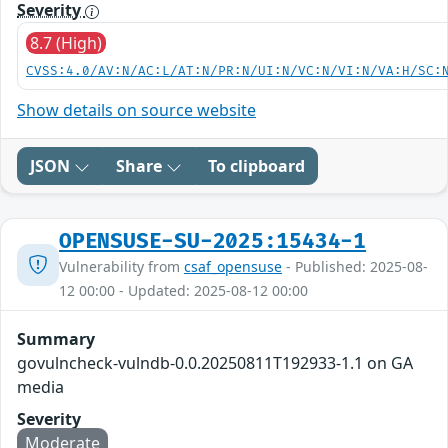
Severity
8.7 (High)
CVSS:4.0/AV:N/AC:L/AT:N/PR:N/UI:N/VC:N/VI:N/VA:H/SC:
Show details on source website
JSON
Share
To clipboard
OPENSUSE-SU-2025:15434-1
Vulnerability from
csaf_opensuse
- Published: 2025-08-
12 00:00 - Updated: 2025-08-12 00:00
Summary
govulncheck-vulndb-0.0.20250811T192933-1.1 on GA
media
Severity
Moderate