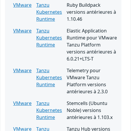
VMware
Tanzu
Ruby Buildpack
Kubernetes
versions antérieures à
Runtime
1.10.46
VMware
Tanzu
Elastic Application
Kubernetes
Runtime pour VMware
Runtime
Tanzu Platform
versions antérieures à
6.0.21+LTS-T
VMware
Tanzu
Telemetry pour
Kubernetes
VMware Tanzu
Runtime
Platform versions
antérieures à 2.3.0
VMware
Tanzu
Stemcells (Ubuntu
Kubernetes
Noble) versions
Runtime
antérieures à 1.103.x
VMware
Tanzu
Tanzu Hub versions