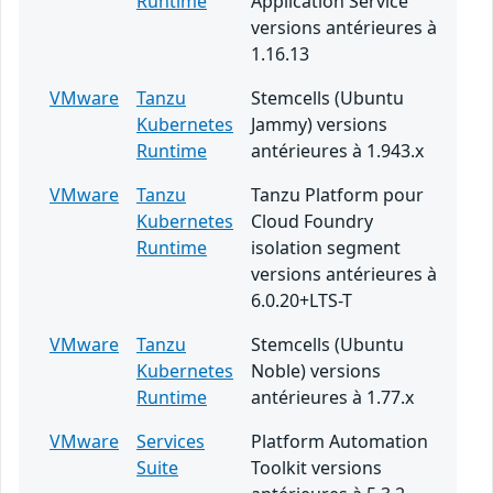
Runtime
Application Service
versions antérieures à
1.16.13
VMware
Tanzu
Stemcells (Ubuntu
Kubernetes
Jammy) versions
Runtime
antérieures à 1.943.x
VMware
Tanzu
Tanzu Platform pour
Kubernetes
Cloud Foundry
Runtime
isolation segment
versions antérieures à
6.0.20+LTS-T
VMware
Tanzu
Stemcells (Ubuntu
Kubernetes
Noble) versions
Runtime
antérieures à 1.77.x
VMware
Services
Platform Automation
Suite
Toolkit versions