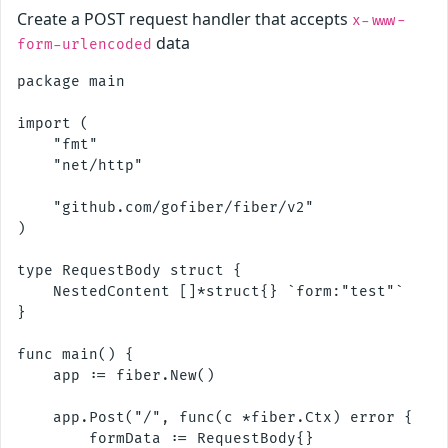
Create a POST request handler that accepts
x-www-
data
form-urlencoded
package main

import (

    "fmt"

    "net/http"

    "github.com/gofiber/fiber/v2"

)

type RequestBody struct {

    NestedContent []*struct{} `form:"test"`

}

func main() {

    app := fiber.New()

    app.Post("/", func(c *fiber.Ctx) error {

        formData := RequestBody{}
