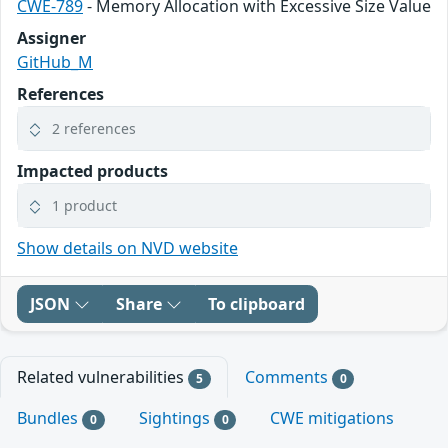
CWE-789
- Memory Allocation with Excessive Size Value
Assigner
GitHub_M
References
2 references
Impacted products
1 product
Show details on NVD website
JSON
Share
To clipboard
Related vulnerabilities
Comments
5
0
Bundles
Sightings
CWE mitigations
0
0