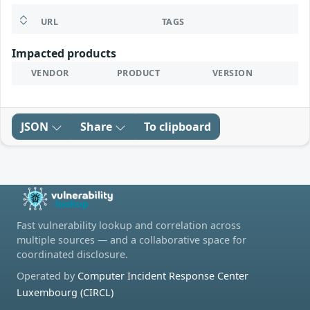
URL
TAGS
Impacted products
VENDOR
PRODUCT
VERSION
JSON
Share
To clipboard
Fast vulnerability lookup and correlation across
multiple sources — and a collaborative space for
coordinated disclosure.
Operated by
Computer Incident Response Center
Luxembourg (CIRCL)