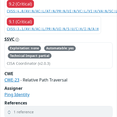
9.2 (Critical)
CVSS:4.0/AV:N/AC:L/AT:N/PR:N/UI:N/VC:L/VI:H/VA:N/SC:
9.1 (Critical)
CVSS:3.1/AV:N/AC:L/PR:N/UI:N/S:U/C:H/I:N/A:H
SSVC
Exploitation: none
Automatable: yes
Technical Impact: partial
CISA Coordinator (v2.0.3)
CWE
CWE-23
- Relative Path Traversal
Assigner
Ping Identity
References
1 reference