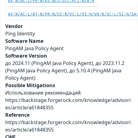
AV:N/AC:L/PR:N/UI:N/S:U/C:H/I:N/A:H
AV:N/AC:L/AT:N/PR:N/UI:N/VC:L/VI:H/VA:N/SC:L/SI:H/SA
Vendor
Ping Identity
Software Name
PingAM Java Policy Agent
Software Version
до 2024.11 (PingAM Java Policy Agent), до 2023.11.2
(PingAM Java Policy Agent), до 5.10.4 (PingAM Java
Policy Agent)
Possible Mitigations
Использование рекомендаций:
https://backstage.forgerock.com/knowledge/advisori
es/article/a61848355
Reference
https://backstage.forgerock.com/knowledge/advisori
es/article/a61848355
CWE