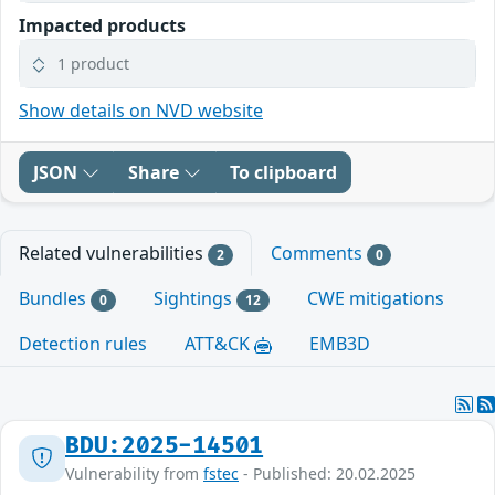
Impacted products
1 product
Show details on NVD website
JSON
Share
To clipboard
Related vulnerabilities
Comments
2
0
Bundles
Sightings
CWE mitigations
0
12
Detection rules
ATT&CK
EMB3D
BDU:2025-14501
Vulnerability from
fstec
- Published: 20.02.2025