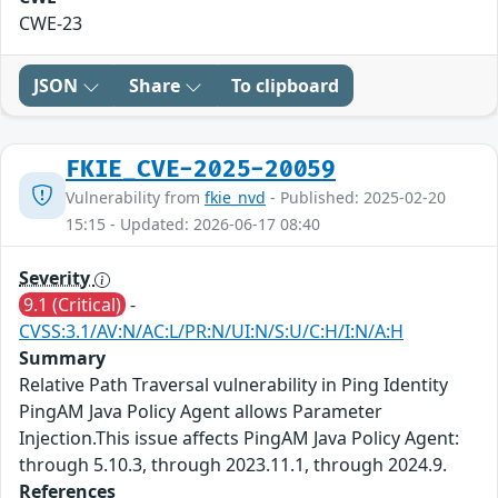
CWE-23
JSON
Share
To clipboard
FKIE_CVE-2025-20059
Vulnerability from
fkie_nvd
- Published: 2025-02-20
15:15 - Updated: 2026-06-17 08:40
Severity
9.1 (Critical)
-
CVSS:3.1/AV:N/AC:L/PR:N/UI:N/S:U/C:H/I:N/A:H
Summary
Relative Path Traversal vulnerability in Ping Identity
PingAM Java Policy Agent allows Parameter
Injection.This issue affects PingAM Java Policy Agent:
through 5.10.3, through 2023.11.1, through 2024.9.
References