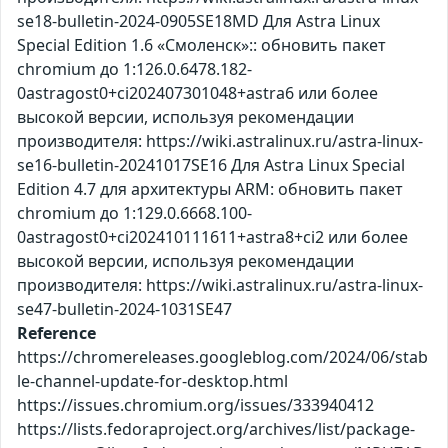
se18-bulletin-2024-0905SE18MD Для Astra Linux
Special Edition 1.6 «Смоленск»:: обновить пакет
chromium до 1:126.0.6478.182-
0astragost0+ci202407301048+astra6 или более
высокой версии, используя рекомендации
производителя: https://wiki.astralinux.ru/astra-linux-
se16-bulletin-20241017SE16 Для Astra Linux Special
Edition 4.7 для архитектуры ARM: обновить пакет
chromium до 1:129.0.6668.100-
0astragost0+ci202410111611+astra8+ci2 или более
высокой версии, используя рекомендации
производителя: https://wiki.astralinux.ru/astra-linux-
se47-bulletin-2024-1031SE47
Reference
https://chromereleases.googleblog.com/2024/06/stab
le-channel-update-for-desktop.html
https://issues.chromium.org/issues/333940412
https://lists.fedoraproject.org/archives/list/package-