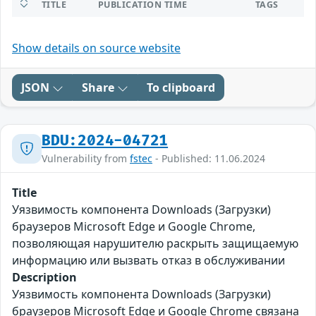
TITLE
PUBLICATION TIME
TAGS
Show details on source website
JSON
Share
To clipboard
BDU:2024-04721
Vulnerability from
fstec
- Published: 11.06.2024
Title
Уязвимость компонента Downloads (Загрузки)
браузеров Microsoft Edge и Google Chrome,
позволяющая нарушителю раскрыть защищаемую
информацию или вызвать отказ в обслуживании
Description
Уязвимость компонента Downloads (Загрузки)
браузеров Microsoft Edge и Google Chrome связана