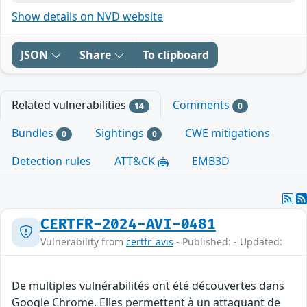
Show details on NVD website
JSON
Share
To clipboard
Related vulnerabilities
Comments
14
0
Bundles
Sightings
CWE mitigations
0
0
Detection rules
ATT&CK
EMB3D
CERTFR-2024-AVI-0481
Vulnerability from
certfr_avis
- Published: - Updated:
De multiples vulnérabilités ont été découvertes dans
Google Chrome. Elles permettent à un attaquant de