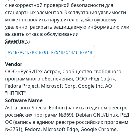
с некорректной проверкой безопасности для
стандартных элементов. Эксплуатация уязвимости
может позволить нарушителю, действующему
удаленно, раскрыть защищаемую информацию или
вызвать отказ в обслуживании
Severity
AV:N/AC:L/PR:N/UI:R/S:U/C:H/I:N/A:H
Vendor
ООО «РусБИТех-Астра», Сообщество свободного
программного обеспечения, ООО «Ред Софт»,
Fedora Project, Microsoft Corp, Google Inc, АО
"НППКТ"
Software Name
Astra Linux Special Edition (запись в едином реестре
российских программ №369), Debian GNU/Linux, РЕД
ОС (запись в едином реестре российских программ
№3751), Fedora, Microsoft Edge, Google Chrome,