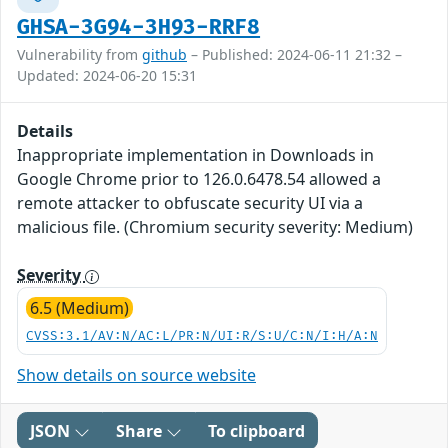
GHSA-3G94-3H93-RRF8
Vulnerability from
github
– Published: 2024-06-11 21:32 –
Updated: 2024-06-20 15:31
Details
Inappropriate implementation in Downloads in
Google Chrome prior to 126.0.6478.54 allowed a
remote attacker to obfuscate security UI via a
malicious file. (Chromium security severity: Medium)
Severity
6.5 (Medium)
CVSS:3.1/AV:N/AC:L/PR:N/UI:R/S:U/C:N/I:H/A:N
Show details on source website
JSON
Share
To clipboard