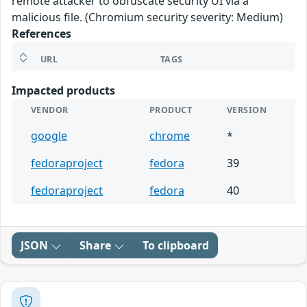
remote attacker to obfuscate security UI via a
malicious file. (Chromium security severity: Medium)
References
URL
TAGS
Impacted products
VENDOR
PRODUCT
VERSION
google
chrome
*
fedoraproject
fedora
39
fedoraproject
fedora
40
JSON
Share
To clipboard