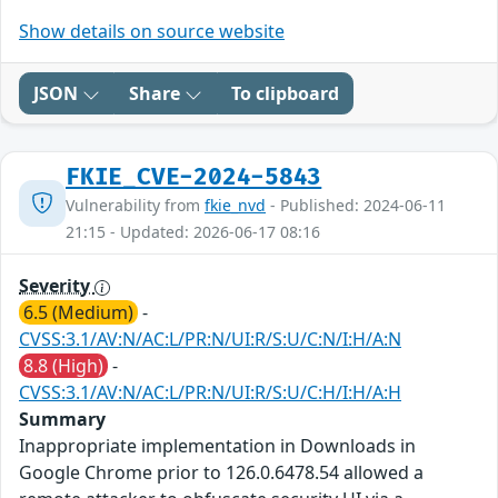
Show details on source website
JSON
Share
To clipboard
FKIE_CVE-2024-5843
Vulnerability from
fkie_nvd
- Published: 2024-06-11
21:15 - Updated: 2026-06-17 08:16
Severity
6.5 (Medium)
-
CVSS:3.1/AV:N/AC:L/PR:N/UI:R/S:U/C:N/I:H/A:N
8.8 (High)
-
CVSS:3.1/AV:N/AC:L/PR:N/UI:R/S:U/C:H/I:H/A:H
Summary
Inappropriate implementation in Downloads in
Google Chrome prior to 126.0.6478.54 allowed a