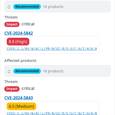
16 products
Recommended
Threats
critical
Impact
CVE-2024-5842
8.8 (High)
CVSS:3.1/AV:N/AC:L/PR:N/UI:R/S:U/C:H/I:H/A:H
Affected products
16 products
Recommended
Threats
critical
Impact
CVE-2024-5843
6.5 (Medium)
CVSS:3.1/AV:N/AC:L/PR:N/UI:R/S:U/C:N/I:H/A:N