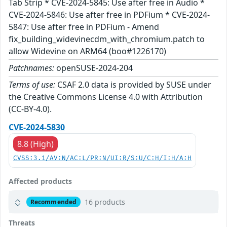
Tab Strip * CVE-2024-5845: Use after free in Audio *
CVE-2024-5846: Use after free in PDFium * CVE-2024-
5847: Use after free in PDFium - Amend
fix_building_widevinecdm_with_chromium.patch to
allow Widevine on ARM64 (boo#1226170)
Patchnames:
openSUSE-2024-204
Terms of use:
CSAF 2.0 data is provided by SUSE under
the Creative Commons License 4.0 with Attribution
(CC-BY-4.0).
CVE-2024-5830
8.8 (High)
CVSS:3.1/AV:N/AC:L/PR:N/UI:R/S:U/C:H/I:H/A:H
Affected products
16 products
Recommended
Threats