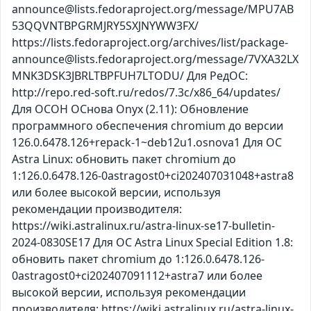
announce@lists.fedoraproject.org/message/MPU7AB
53QQVNTBPGRMJRY5SXJNYWW3FX/
https://lists.fedoraproject.org/archives/list/package-
announce@lists.fedoraproject.org/message/7VXA32LX
MNK3DSK3JBRLTBPFUH7LTODU/ Для РедОС:
http://repo.red-soft.ru/redos/7.3c/x86_64/updates/
Для ОСОН ОСнова Оnyx (2.11): Обновление
программного обеспечения chromium до версии
126.0.6478.126+repack-1~deb12u1.osnova1 Для ОС
Astra Linux: обновить пакет chromium до
1:126.0.6478.126-0astragost0+ci202407031048+astra8
или более высокой версии, используя
рекомендации производителя:
https://wiki.astralinux.ru/astra-linux-se17-bulletin-
2024-0830SE17 Для ОС Astra Linux Special Edition 1.8:
обновить пакет chromium до 1:126.0.6478.126-
0astragost0+ci202407091112+astra7 или более
высокой версии, используя рекомендации
производителя: https://wiki.astralinux.ru/astra-linux-