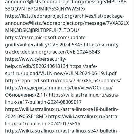
announce@lists.fedoraproject.org/message/MPU7AB
53QQVNTBPGRMJRY5SXJNYWW3FX/
https://lists.fedoraproject.org/archives/list/package-
announce@lists.fedoraproject.org/message/7VXA32LX
MNK3DSK3JBRLTBPFUH7LTODU/
https://msrc.microsoft.com/update-
guide/vulnerability/CVE-2024-5843 https://security-
tracker.debian.org/tracker/CVE-2024-5843
https://www.cybersecurity-
help.cz/vdb/SB20240613134 https://safe-
surf.ru/upload/VULN-new/VULN.2024-06-19.1.pdf
http://repo.red-soft.ru/redos/7.3c/x86_64/updates/
https://поддержка.нппкт.рф/bin/view/ОСнова/
Обновления/2.11/ https://wiki.astralinux.ru/astra-
linux-se17-bulletin-2024-0830SE17
https://wiki.astralinux.ru/astra-linux-se18-bulletin-
2024-0905SE18MD https://wiki.astralinux.ru/astra-
linux-se16-bulletin-20241017SE16
https://wiki.astralinux.ru/astra-linux-se47-bulletin-