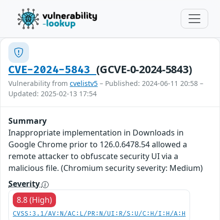
(GCVE-0-2024-5843)
CVE-2024-5843
Vulnerability from
cvelistv5
– Published: 2024-06-11 20:58 –
Updated: 2025-02-13 17:54
Summary
Inappropriate implementation in Downloads in
Google Chrome prior to 126.0.6478.54 allowed a
remote attacker to obfuscate security UI via a
malicious file. (Chromium security severity: Medium)
Severity
8.8 (High)
CVSS:3.1/AV:N/AC:L/PR:N/UI:R/S:U/C:H/I:H/A:H