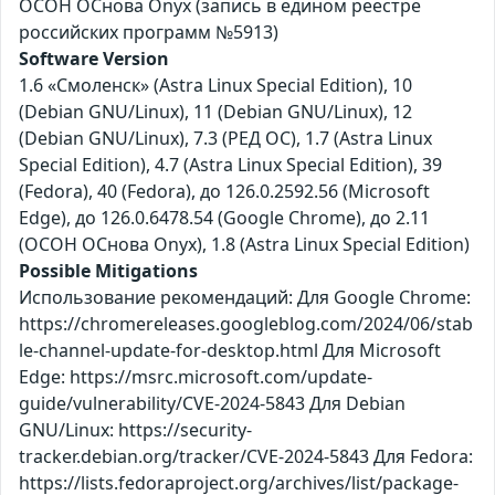
ОСОН ОСнова Оnyx (запись в едином реестре
российских программ №5913)
Software Version
1.6 «Смоленск» (Astra Linux Special Edition), 10
(Debian GNU/Linux), 11 (Debian GNU/Linux), 12
(Debian GNU/Linux), 7.3 (РЕД ОС), 1.7 (Astra Linux
Special Edition), 4.7 (Astra Linux Special Edition), 39
(Fedora), 40 (Fedora), до 126.0.2592.56 (Microsoft
Edge), до 126.0.6478.54 (Google Chrome), до 2.11
(ОСОН ОСнова Оnyx), 1.8 (Astra Linux Special Edition)
Possible Mitigations
Использование рекомендаций: Для Google Chrome:
https://chromereleases.googleblog.com/2024/06/stab
le-channel-update-for-desktop.html Для Microsoft
Edge: https://msrc.microsoft.com/update-
guide/vulnerability/CVE-2024-5843 Для Debian
GNU/Linux: https://security-
tracker.debian.org/tracker/CVE-2024-5843 Для Fedora:
https://lists.fedoraproject.org/archives/list/package-