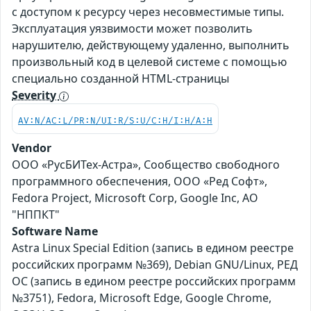
с доступом к ресурсу через несовместимые типы.
Эксплуатация уязвимости может позволить
нарушителю, действующему удаленно, выполнить
произвольный код в целевой системе с помощью
специально созданной HTML-страницы
Severity
AV:N/AC:L/PR:N/UI:R/S:U/C:H/I:H/A:H
Vendor
ООО «РусБИТех-Астра», Сообщество свободного
программного обеспечения, ООО «Ред Софт»,
Fedora Project, Microsoft Corp, Google Inc, АО
"НППКТ"
Software Name
Astra Linux Special Edition (запись в едином реестре
российских программ №369), Debian GNU/Linux, РЕД
ОС (запись в едином реестре российских программ
№3751), Fedora, Microsoft Edge, Google Chrome,