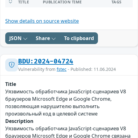
TITLE
PUBLICATION TIME
TAGS
Show details on source website
JSON
Share
To clipboard
BDU:2024-04724
Vulnerability from
fstec
- Published: 11.06.2024
Title
Уязвимость обработчика JavaScript-сценариев V8
браузеров Microsoft Edge и Google Chrome,
позволяющая нарушителю выполнить
произвольный код в целевой системе
Description
Уязвимость обработчика JavaScript-сценариев V8
браузеров Microsoft Edge и Google Chrome связана