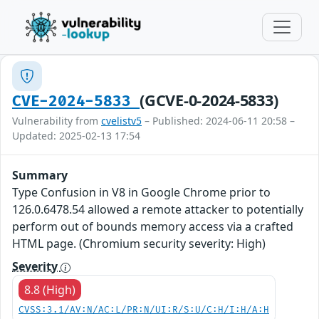
(GCVE-0-2024-5833)
CVE-2024-5833
Vulnerability from
cvelistv5
– Published: 2024-06-11 20:58 –
Updated: 2025-02-13 17:54
Summary
Type Confusion in V8 in Google Chrome prior to
126.0.6478.54 allowed a remote attacker to potentially
perform out of bounds memory access via a crafted
HTML page. (Chromium security severity: High)
Severity
8.8 (High)
CVSS:3.1/AV:N/AC:L/PR:N/UI:R/S:U/C:H/I:H/A:H