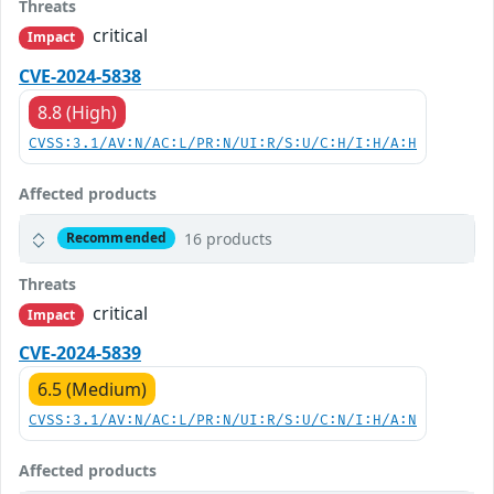
Threats
critical
Impact
CVE-2024-5838
8.8 (High)
CVSS:3.1/AV:N/AC:L/PR:N/UI:R/S:U/C:H/I:H/A:H
Affected products
16 products
Recommended
Threats
critical
Impact
CVE-2024-5839
6.5 (Medium)
CVSS:3.1/AV:N/AC:L/PR:N/UI:R/S:U/C:N/I:H/A:N
Affected products