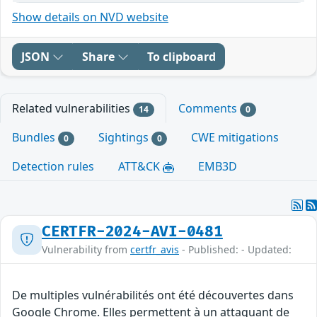
Show details on NVD website
JSON
Share
To clipboard
Related vulnerabilities
Comments
14
0
Bundles
Sightings
CWE mitigations
0
0
Detection rules
ATT&CK
EMB3D
CERTFR-2024-AVI-0481
Vulnerability from
certfr_avis
- Published: - Updated:
De multiples vulnérabilités ont été découvertes dans
Google Chrome. Elles permettent à un attaquant de