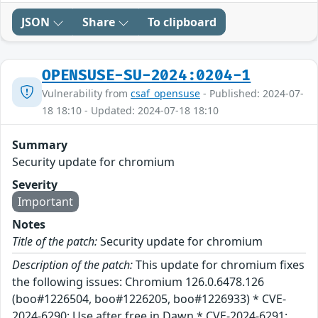
JSON
Share
To clipboard
OPENSUSE-SU-2024:0204-1
Vulnerability from
csaf_opensuse
- Published: 2024-07-
18 18:10 - Updated: 2024-07-18 18:10
Summary
Security update for chromium
Severity
Important
Notes
Title of the patch:
Security update for chromium
Description of the patch:
This update for chromium fixes
the following issues: Chromium 126.0.6478.126
(boo#1226504, boo#1226205, boo#1226933) * CVE-
2024-6290: Use after free in Dawn * CVE-2024-6291: