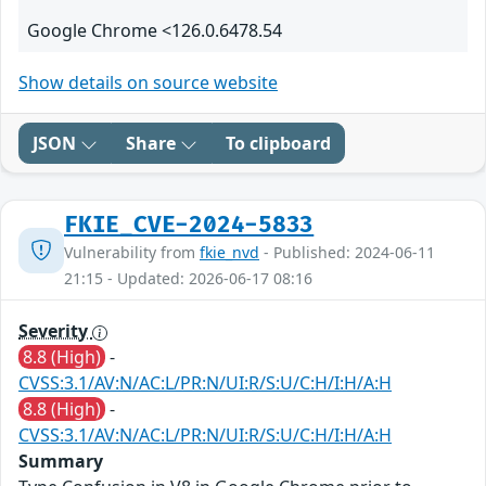
Google Chrome <126.0.6478.54
Show details on source website
JSON
Share
To clipboard
FKIE_CVE-2024-5833
Vulnerability from
fkie_nvd
- Published: 2024-06-11
21:15 - Updated: 2026-06-17 08:16
Severity
8.8 (High)
-
CVSS:3.1/AV:N/AC:L/PR:N/UI:R/S:U/C:H/I:H/A:H
8.8 (High)
-
CVSS:3.1/AV:N/AC:L/PR:N/UI:R/S:U/C:H/I:H/A:H
Summary