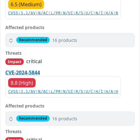
6.5 (Medium)
CVSS:3.1/AV:N/AC:L/PR:N/UI:R/S:U/C:N/I:H/A:N
Affected products
16 products
Recommended
Threats
critical
Impact
CVE-2024-5844
8.8 (High)
CVSS:3.1/AV:N/AC:L/PR:N/UI:R/S:U/C:H/I:H/A:H
Affected products
16 products
Recommended
Threats
critical