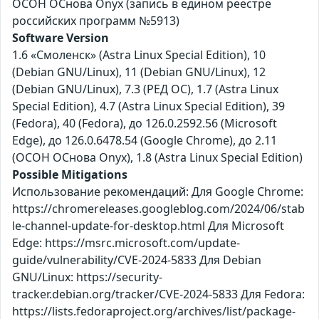
ОСОН ОСнова Оnyx (запись в едином реестре
российских программ №5913)
Software Version
1.6 «Смоленск» (Astra Linux Special Edition), 10
(Debian GNU/Linux), 11 (Debian GNU/Linux), 12
(Debian GNU/Linux), 7.3 (РЕД ОС), 1.7 (Astra Linux
Special Edition), 4.7 (Astra Linux Special Edition), 39
(Fedora), 40 (Fedora), до 126.0.2592.56 (Microsoft
Edge), до 126.0.6478.54 (Google Chrome), до 2.11
(ОСОН ОСнова Оnyx), 1.8 (Astra Linux Special Edition)
Possible Mitigations
Использование рекомендаций: Для Google Chrome:
https://chromereleases.googleblog.com/2024/06/stab
le-channel-update-for-desktop.html Для Microsoft
Edge: https://msrc.microsoft.com/update-
guide/vulnerability/CVE-2024-5833 Для Debian
GNU/Linux: https://security-
tracker.debian.org/tracker/CVE-2024-5833 Для Fedora:
https://lists.fedoraproject.org/archives/list/package-