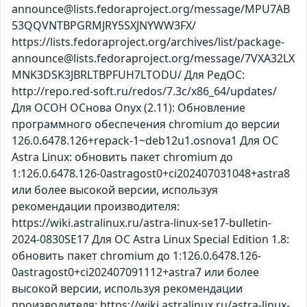
announce@lists.fedoraproject.org/message/MPU7AB
53QQVNTBPGRMJRY5SXJNYWW3FX/
https://lists.fedoraproject.org/archives/list/package-
announce@lists.fedoraproject.org/message/7VXA32LX
MNK3DSK3JBRLTBPFUH7LTODU/ Для РедОС:
http://repo.red-soft.ru/redos/7.3c/x86_64/updates/
Для ОСОН ОСнова Оnyx (2.11): Обновление
программного обеспечения chromium до версии
126.0.6478.126+repack-1~deb12u1.osnova1 Для ОС
Astra Linux: обновить пакет chromium до
1:126.0.6478.126-0astragost0+ci202407031048+astra8
или более высокой версии, используя
рекомендации производителя:
https://wiki.astralinux.ru/astra-linux-se17-bulletin-
2024-0830SE17 Для ОС Astra Linux Special Edition 1.8:
обновить пакет chromium до 1:126.0.6478.126-
0astragost0+ci202407091112+astra7 или более
высокой версии, используя рекомендации
производителя: https://wiki.astralinux.ru/astra-linux-