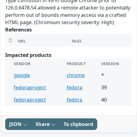
Type Confusion in V8 in Google Chrome prior to
126.0.6478.54 allowed a remote attacker to potentially
perform out of bounds memory access via a crafted
HTML page. (Chromium security severity: High)
References
URL
TAGS
Impacted products
VENDOR
PRODUCT
VERSION
google
chrome
*
fedoraproject
fedora
39
fedoraproject
fedora
40
JSON
Share
To clipboard