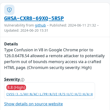
GHSA-CXR8-69XQ-5R5P
Vulnerability from
github
– Published: 2024-06-11 21:32 –
Updated: 2024-06-20 15:31
Details
Type Confusion in V8 in Google Chrome prior to
126.0.6478.54 allowed a remote attacker to potentially
perform out of bounds memory access via a crafted
HTML page. (Chromium security severity: High)
Severity
8.8 (High)
CVSS:3.1/AV:N/AC:L/PR:N/UI:R/S:U/C:H/I:H/A:H
Show details on source website