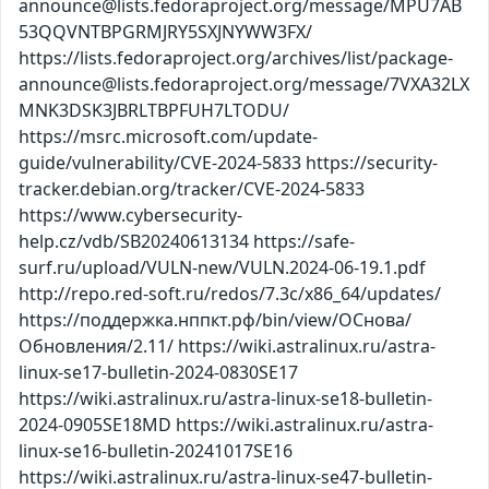
announce@lists.fedoraproject.org/message/MPU7AB
53QQVNTBPGRMJRY5SXJNYWW3FX/
https://lists.fedoraproject.org/archives/list/package-
announce@lists.fedoraproject.org/message/7VXA32LX
MNK3DSK3JBRLTBPFUH7LTODU/
https://msrc.microsoft.com/update-
guide/vulnerability/CVE-2024-5833 https://security-
tracker.debian.org/tracker/CVE-2024-5833
https://www.cybersecurity-
help.cz/vdb/SB20240613134 https://safe-
surf.ru/upload/VULN-new/VULN.2024-06-19.1.pdf
http://repo.red-soft.ru/redos/7.3c/x86_64/updates/
https://поддержка.нппкт.рф/bin/view/ОСнова/
Обновления/2.11/ https://wiki.astralinux.ru/astra-
linux-se17-bulletin-2024-0830SE17
https://wiki.astralinux.ru/astra-linux-se18-bulletin-
2024-0905SE18MD https://wiki.astralinux.ru/astra-
linux-se16-bulletin-20241017SE16
https://wiki.astralinux.ru/astra-linux-se47-bulletin-