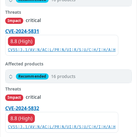
Threats
critical
Impact
CVE-2024-5831
8.8 (High)
CVSS:3.1/AV:N/AC:L/PR:N/UI:R/S:U/C:H/I:H/A:H
Affected products
16 products
Recommended
Threats
critical
Impact
CVE-2024-5832
8.8 (High)
CVSS:3.1/AV:N/AC:L/PR:N/UI:R/S:U/C:H/I:H/A:H