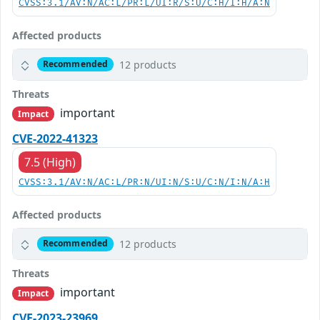
CVSS:3.1/AV:N/AC:L/PR:L/UI:R/S:U/C:H/I:H/A:N
Affected products
12 products
Recommended
Threats
important
Impact
CVE-2022-41323
7.5 (High)
CVSS:3.1/AV:N/AC:L/PR:N/UI:N/S:U/C:N/I:N/A:H
Affected products
12 products
Recommended
Threats
important
Impact
CVE-2023-23969