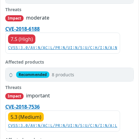
Threats
moderate
Impact
CVE-2018-6188
7.5 (High)
CVSS:3.0/AV:N/AC:L/PR:N/UI:N/S:U/C:H/I:N/A:N
Affected products
8 products
Recommended
Threats
important
Impact
CVE-2018-7536
5.3 (Medium)
CVSS:3.0/AV:N/AC:L/PR:N/UI:N/S:U/C:N/I:N/A:L