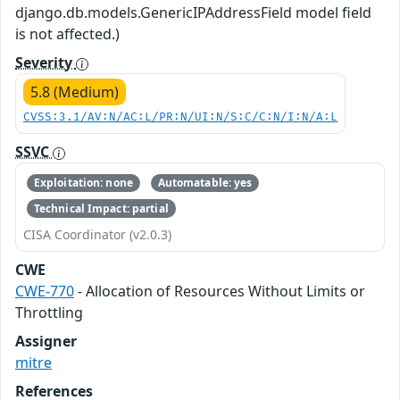
django.db.models.GenericIPAddressField model field
is not affected.)
Severity
5.8 (Medium)
CVSS:3.1/AV:N/AC:L/PR:N/UI:N/S:C/C:N/I:N/A:L
SSVC
Exploitation: none
Automatable: yes
Technical Impact: partial
CISA Coordinator (v2.0.3)
CWE
CWE-770
- Allocation of Resources Without Limits or
Throttling
Assigner
mitre
References