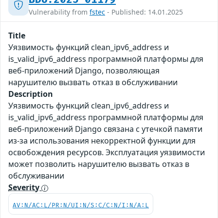
Vulnerability from
fstec
- Published: 14.01.2025
Title
Уязвимость функций clean_ipv6_address и
is_valid_ipv6_address программной платформы для
веб-приложений Django, позволяющая
нарушителю вызвать отказ в обслуживании
Description
Уязвимость функций clean_ipv6_address и
is_valid_ipv6_address программной платформы для
веб-приложений Django связана с утечкой памяти
из-за использования некорректной функции для
освобождения ресурсов. Эксплуатация уязвимости
может позволить нарушителю вызвать отказ в
обслуживании
Severity
AV:N/AC:L/PR:N/UI:N/S:C/C:N/I:N/A:L