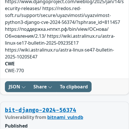
https://www.djangoproject.com/weblog/2025/jan/14/s
ecurity-releases/ https://redos.red-
soft.ru/support/secure/uyazvimosti/uyazvimost-
python3-django-cve-2024-56374/?sphrase_id=811457
https://поддержка.нппкт.рф/bin/view/ОСнова/
Обновления/2.13/ https://wiki.astralinux.ru/astra-
linux-se17-bulletin-2025-0923SE17
https://wiki.astralinux.ru/astra-linux-se47-bulletin-
2025-1020SE47
CWE
CWE-770
JSON
Share
To clipboard
bit-django-2024-56374
Vulnerability from
bitnami_vulndb
Published