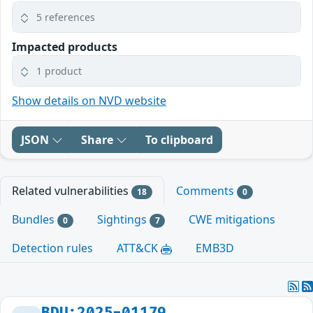
5 references
Impacted products
1 product
Show details on NVD website
JSON
Share
To clipboard
Related vulnerabilities
Comments
18
0
Bundles
Sightings
CWE mitigations
0
7
Detection rules
ATT&CK
EMB3D
BDU:2025-01179