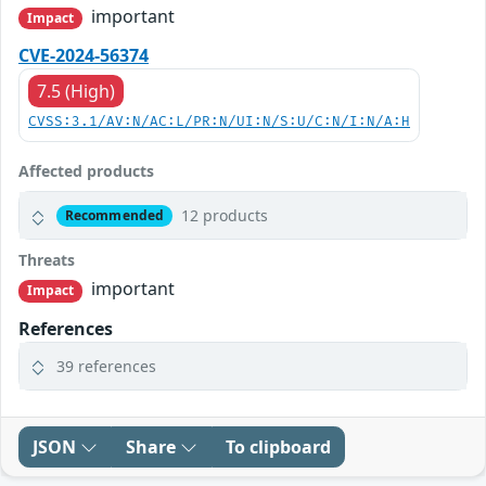
important
Impact
CVE-2024-56374
7.5 (High)
CVSS:3.1/AV:N/AC:L/PR:N/UI:N/S:U/C:N/I:N/A:H
Affected products
12 products
Recommended
Threats
important
Impact
References
39 references
JSON
Share
To clipboard