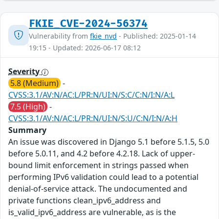
FKIE_CVE-2024-56374
Vulnerability from
fkie_nvd
- Published: 2025-01-14
19:15 - Updated: 2026-06-17 08:12
Severity
5.8 (Medium)
-
CVSS:3.1/AV:N/AC:L/PR:N/UI:N/S:C/C:N/I:N/A:L
7.5 (High)
-
CVSS:3.1/AV:N/AC:L/PR:N/UI:N/S:U/C:N/I:N/A:H
Summary
An issue was discovered in Django 5.1 before 5.1.5, 5.0
before 5.0.11, and 4.2 before 4.2.18. Lack of upper-
bound limit enforcement in strings passed when
performing IPv6 validation could lead to a potential
denial-of-service attack. The undocumented and
private functions clean_ipv6_address and
is_valid_ipv6_address are vulnerable, as is the