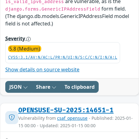
are vulnerable, as is the
is_valid_ipv6_address
form field.
django.forms.GenericIPAddressField
(The django.db.models.GenericIPAddressField model
field is not affected.)
Severity
5.8 (Medium)
CVSS:3.1/AV:N/AC:L/PR:N/UI:N/S:C/C:N/I:N/A:L
Show details on source website
JSON
Share
To clipboard
OPENSUSE-SU-2025:14651-1
Vulnerability from
csaf_opensuse
- Published: 2025-01-
15 00:00 - Updated: 2025-01-15 00:00