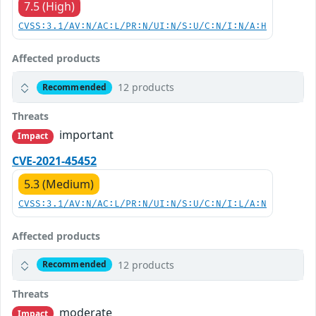
7.5 (High)
CVSS:3.1/AV:N/AC:L/PR:N/UI:N/S:U/C:N/I:N/A:H
Affected products
12 products
Recommended
Threats
important
Impact
CVE-2021-45452
5.3 (Medium)
CVSS:3.1/AV:N/AC:L/PR:N/UI:N/S:U/C:N/I:L/A:N
Affected products
12 products
Recommended
Threats
moderate
Impact