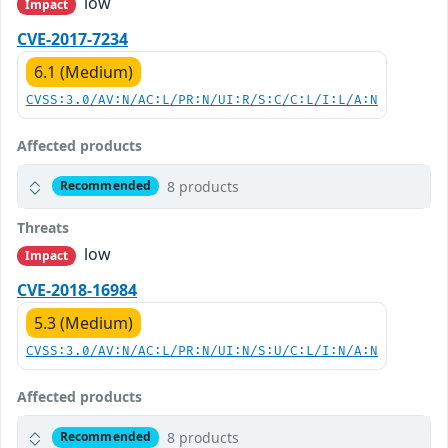
low
Impact
CVE-2017-7234
6.1 (Medium)
CVSS:3.0/AV:N/AC:L/PR:N/UI:R/S:C/C:L/I:L/A:N
Affected products
8 products
Recommended
Threats
low
Impact
CVE-2018-16984
5.3 (Medium)
CVSS:3.0/AV:N/AC:L/PR:N/UI:N/S:U/C:L/I:N/A:N
Affected products
8 products
Recommended