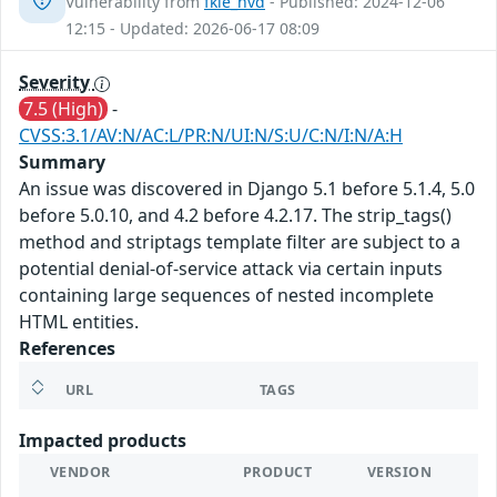
Vulnerability from
fkie_nvd
- Published: 2024-12-06
12:15 - Updated: 2026-06-17 08:09
Severity
7.5 (High)
-
CVSS:3.1/AV:N/AC:L/PR:N/UI:N/S:U/C:N/I:N/A:H
Summary
An issue was discovered in Django 5.1 before 5.1.4, 5.0
before 5.0.10, and 4.2 before 4.2.17. The strip_tags()
method and striptags template filter are subject to a
potential denial-of-service attack via certain inputs
containing large sequences of nested incomplete
HTML entities.
References
URL
TAGS
Impacted products
VENDOR
PRODUCT
VERSION