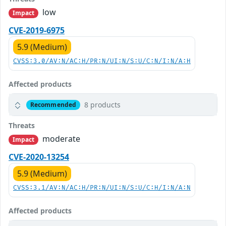
low
Impact
CVE-2019-6975
5.9 (Medium)
CVSS:3.0/AV:N/AC:H/PR:N/UI:N/S:U/C:N/I:N/A:H
Affected products
8 products
Recommended
Threats
moderate
Impact
CVE-2020-13254
5.9 (Medium)
CVSS:3.1/AV:N/AC:H/PR:N/UI:N/S:U/C:H/I:N/A:N
Affected products