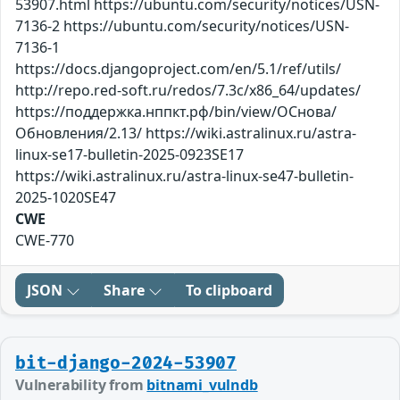
53907.html https://ubuntu.com/security/notices/USN-
7136-2 https://ubuntu.com/security/notices/USN-
7136-1
https://docs.djangoproject.com/en/5.1/ref/utils/
http://repo.red-soft.ru/redos/7.3c/x86_64/updates/
https://поддержка.нппкт.рф/bin/view/ОСнова/
Обновления/2.13/ https://wiki.astralinux.ru/astra-
linux-se17-bulletin-2025-0923SE17
https://wiki.astralinux.ru/astra-linux-se47-bulletin-
2025-1020SE47
CWE
CWE-770
JSON
Share
To clipboard
bit-django-2024-53907
Vulnerability from
bitnami_vulndb