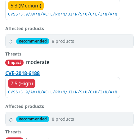
5.3 (Medium)
CVSS:3.0/AV:N/AC:L/PR:N/UI:N/S:U/C:L/I:N/A:N
Affected products
8 products
Recommended
Threats
moderate
Impact
CVE-2018-6188
7.5 (High)
CVSS:3.0/AV:N/AC:L/PR:N/UI:N/S:U/C:H/I:N/A:N
Affected products
8 products
Recommended
Threats