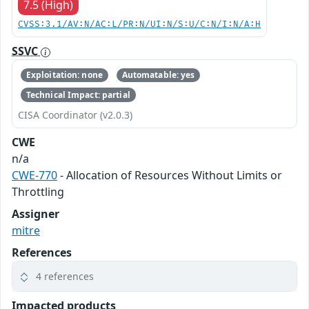
7.5 (High)
CVSS:3.1/AV:N/AC:L/PR:N/UI:N/S:U/C:N/I:N/A:H
SSVC
Exploitation: none
Automatable: yes
Technical Impact: partial
CISA Coordinator (v2.0.3)
CWE
n/a
CWE-770
- Allocation of Resources Without Limits or
Throttling
Assigner
mitre
References
4 references
Impacted products