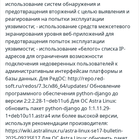
использование систем обнаружения и
предотвращения вторжений с целью выявления и
реагирования на попытки эксплуатации
уязвимости; - использование средств межсетевого
экранирования уровня веб-приложений для
предотвращения попыток эксплуатации
уязвимости; - использование «белого» списка IP-
адресов для ограничения возможности
подключения недоверенных пользователей к
административным интерфейсам платформы и
базы данных. Для РедОС: http://repo.red-
soft.ru/redos/7.3c/x86_64/updates/ Обновление
программного обеспечения python-django до
версии 2:2.2.28-1~deb11u6 Для ОС Astra Linux:
обновить пакет python-django до 1:1.11.29-
1+deb10u11.astra4 или более высокой версии,
используя рекомендации производителя:
https://wiki.astralinux.ru/astra-linux-se17-bulletin-
2025-0923SE17 Для ОС Astra Linux: обновить пакет