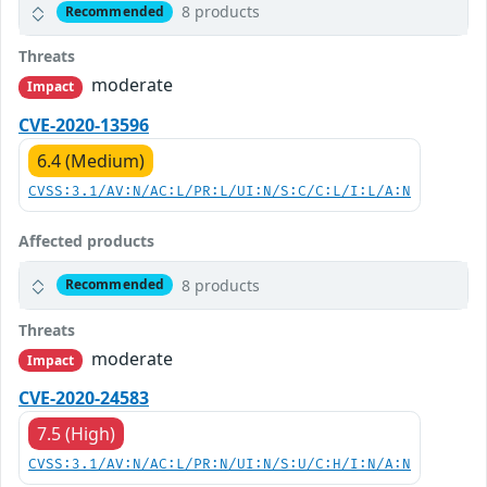
8 products
Recommended
Threats
moderate
Impact
CVE-2020-13596
6.4 (Medium)
CVSS:3.1/AV:N/AC:L/PR:L/UI:N/S:C/C:L/I:L/A:N
Affected products
8 products
Recommended
Threats
moderate
Impact
CVE-2020-24583
7.5 (High)
CVSS:3.1/AV:N/AC:L/PR:N/UI:N/S:U/C:H/I:N/A:N