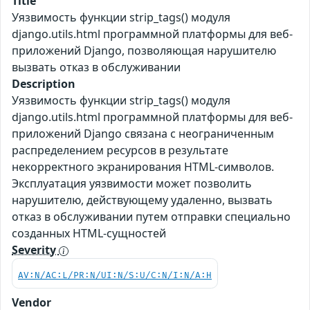
Title
Уязвимость функции strip_tags() модуля
django.utils.html программной платформы для веб-
приложений Django, позволяющая нарушителю
вызвать отказ в обслуживании
Description
Уязвимость функции strip_tags() модуля
django.utils.html программной платформы для веб-
приложений Django связана с неограниченным
распределением ресурсов в результате
некорректного экранирования HTML-символов.
Эксплуатация уязвимости может позволить
нарушителю, действующему удаленно, вызвать
отказ в обслуживании путем отправки специально
созданных HTML-сущностей
Severity
AV:N/AC:L/PR:N/UI:N/S:U/C:N/I:N/A:H
Vendor