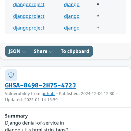
djangoproject
django
*
djangoproject
django
*
djangoproject
django
*
JSON
Share
To clipboard
GHSA-8498-2H75-472J
Vulnerability from
github
– Published: 2024-12-06 12:30 –
Updated: 2025-01-14 15:59
Summary
Django denial-of-service in
django.utils.html.strip_tags()