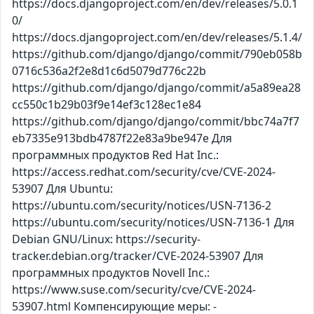
https://docs.djangoproject.com/en/dev/releases/5.0.1
0/
https://docs.djangoproject.com/en/dev/releases/5.1.4/
https://github.com/django/django/commit/790eb058b
0716c536a2f2e8d1c6d5079d776c22b
https://github.com/django/django/commit/a5a89ea28
cc550c1b29b03f9e14ef3c128ec1e84
https://github.com/django/django/commit/bbc74a7f7
eb7335e913bdb4787f22e83a9be947e Для
программных продуктов Red Hat Inc.:
https://access.redhat.com/security/cve/CVE-2024-
53907 Для Ubuntu:
https://ubuntu.com/security/notices/USN-7136-2
https://ubuntu.com/security/notices/USN-7136-1 Для
Debian GNU/Linux: https://security-
tracker.debian.org/tracker/CVE-2024-53907 Для
программных продуктов Novell Inc.:
https://www.suse.com/security/cve/CVE-2024-
53907.html Компенсирующие меры: -