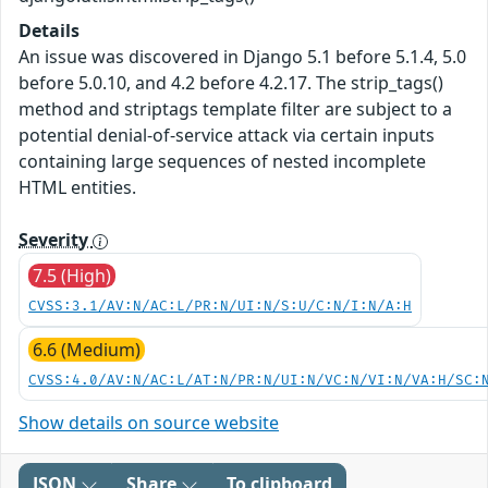
Details
An issue was discovered in Django 5.1 before 5.1.4, 5.0
before 5.0.10, and 4.2 before 4.2.17. The strip_tags()
method and striptags template filter are subject to a
potential denial-of-service attack via certain inputs
containing large sequences of nested incomplete
HTML entities.
Severity
7.5 (High)
CVSS:3.1/AV:N/AC:L/PR:N/UI:N/S:U/C:N/I:N/A:H
6.6 (Medium)
CVSS:4.0/AV:N/AC:L/AT:N/PR:N/UI:N/VC:N/VI:N/VA:H/SC:
Show details on source website
JSON
Share
To clipboard