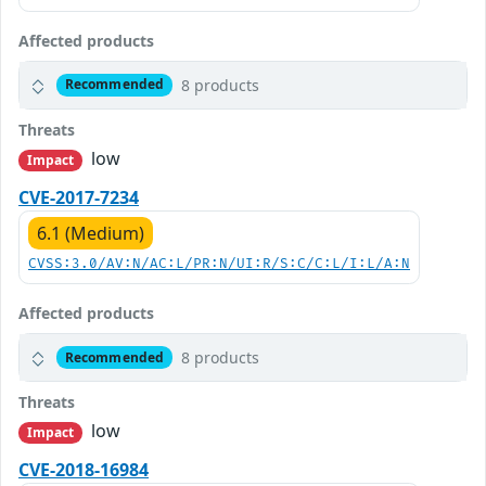
Affected products
8 products
Recommended
Threats
low
Impact
CVE-2017-7234
6.1 (Medium)
CVSS:3.0/AV:N/AC:L/PR:N/UI:R/S:C/C:L/I:L/A:N
Affected products
8 products
Recommended
Threats
low
Impact
CVE-2018-16984