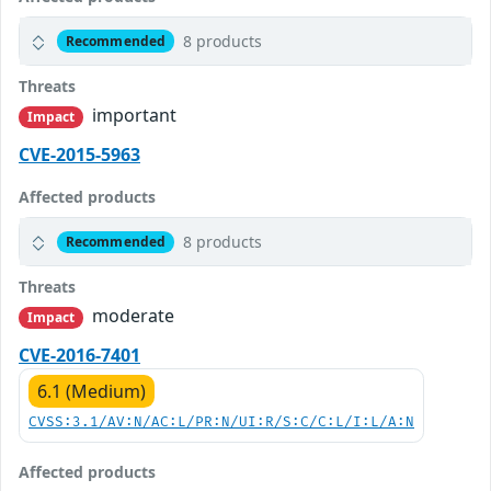
8 products
Recommended
Threats
important
Impact
CVE-2015-5963
Affected products
8 products
Recommended
Threats
moderate
Impact
CVE-2016-7401
6.1 (Medium)
CVSS:3.1/AV:N/AC:L/PR:N/UI:R/S:C/C:L/I:L/A:N
Affected products