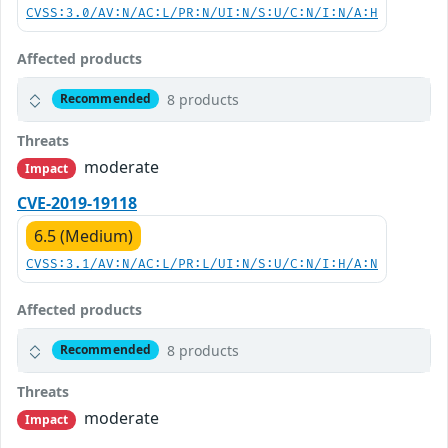
CVSS:3.0/AV:N/AC:L/PR:N/UI:N/S:U/C:N/I:N/A:H
Affected products
8 products
Recommended
Threats
moderate
Impact
CVE-2019-19118
6.5 (Medium)
CVSS:3.1/AV:N/AC:L/PR:L/UI:N/S:U/C:N/I:H/A:N
Affected products
8 products
Recommended
Threats
moderate
Impact