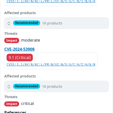
CVSS:3.1/AV:N/AC:L/PR:L/UI:N/S:U/C:N/I:N/A:H
Affected products
16 products
Recommended
Threats
moderate
Impact
CVE-2024-53908
9.1 (Critical)
CVSS:3.1/AV:N/AC:L/PR:N/UI:N/S:U/C:H/I:H/A:N
Affected products
16 products
Recommended
Threats
critical
Impact
References