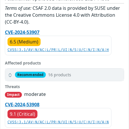
Terms of use:
CSAF 2.0 data is provided by SUSE under
the Creative Commons License 4.0 with Attribution
(CC-BY-4.0).
CVE-2024-53907
6.5 (Medium)
CVSS:3.1/AV:N/AC:L/PR:L/UI:N/S:U/C:N/I:N/A:H
Affected products
16 products
Recommended
Threats
moderate
Impact
CVE-2024-53908
9.1 (Critical)
CVSS:3.1/AV:N/AC:L/PR:N/UI:N/S:U/C:H/I:H/A:N