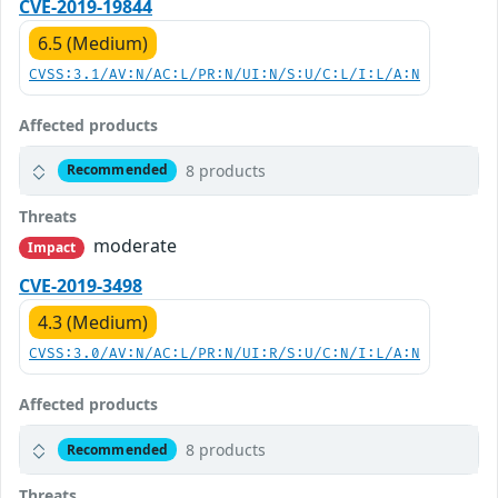
CVE-2019-19844
6.5 (Medium)
CVSS:3.1/AV:N/AC:L/PR:N/UI:N/S:U/C:L/I:L/A:N
Affected products
8 products
Recommended
Threats
moderate
Impact
CVE-2019-3498
4.3 (Medium)
CVSS:3.0/AV:N/AC:L/PR:N/UI:R/S:U/C:N/I:L/A:N
Affected products
8 products
Recommended
Threats