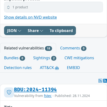
1 product
Show details on NVD website
JSON
Share
To clipboard
Related vulnerabilities
Comments
18
0
Bundles
Sightings
CWE mitigations
0
2
Detection rules
ATT&CK
EMB3D
BDU:2024-11394
Vulnerability from
fstec
- Published: 28.11.2024