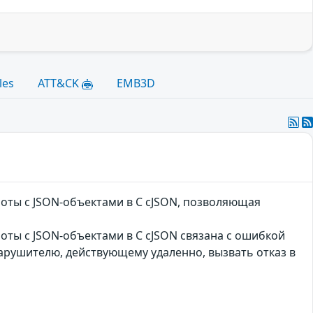
les
ATT&CK
EMB3D
боты с JSON-объектами в C cJSON, позволяющая
оты с JSON-объектами в C cJSON связана с ошибкой
арушителю, действующему удаленно, вызвать отказ в