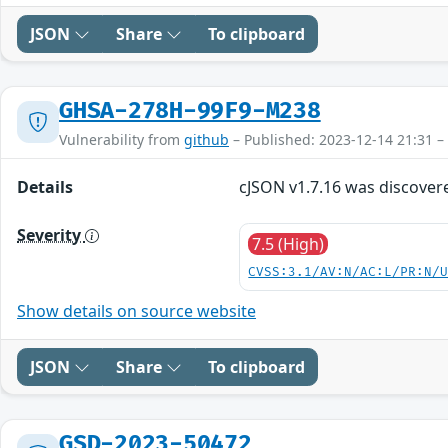
JSON
Share
To clipboard
GHSA-278H-99F9-M238
Vulnerability from
github
– Published: 2023-12-14 21:31 –
Details
cJSON v1.7.16 was discovere
Severity
7.5 (High)
CVSS:3.1/AV:N/AC:L/PR:N/
Show details on source website
JSON
Share
To clipboard
GSD-2023-50472