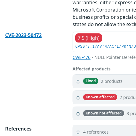
warranties, either express o
Microsoft Corporation or its
business profits or special
states do not allow the excl
CVE-2023-50472
7.5 (High)
CVSS:3.1/AV:N/AC:L/PR:N/
CWE-476
- NULL Pointer Deref
Affected products
2 products
Fixed
2 produ
Known affected
3 pr
Known not affected
References
4 references