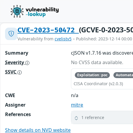
(GCVE-0-2023-5
CVE-2023-50472
Vulnerability from
cvelistv5
– Published: 2023-12-14 00:00
Summary
cJSON v1.7.16 was discovere
Severity
No CVSS data available.
SSVC
Exploitation: poc
Automata
CISA Coordinator (v2.0.3)
CWE
n/a
Assigner
mitre
References
1 reference
Show details on NVD website