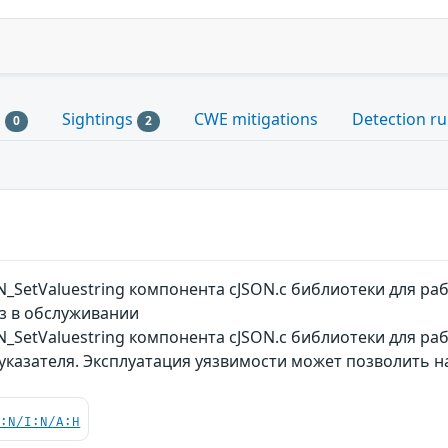
s
Sightings
CWE mitigations
Detection ru
0
2
_SetValuestring компонента cJSON.c библиотеки для ра
з в обслуживании
_SetValuestring компонента cJSON.c библиотеки для раб
указателя. Эксплуатация уязвимости может позволить н
C:N/I:N/A:H