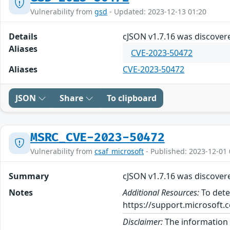
Vulnerability from
gsd
- Updated: 2023-12-13 01:20
Details
cJSON v1.7.16 was discovere
Aliases
CVE-2023-50472
Aliases
CVE-2023-50472
JSON
Share
To clipboard
MSRC_CVE-2023-50472
Vulnerability from
csaf_microsoft
- Published: 2023-12-01 
Summary
cJSON v1.7.16 was discovere
Notes
Additional Resources:
To dete
https://support.microsoft.c
Disclaimer:
The information p