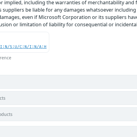
r implied, including the warranties of merchantability and f
 suppliers be liable for any damages whatsoever including di
 damages, even if Microsoft Corporation or its suppliers ha
usion or limitation of liability for consequential or inciden
UI:N/S:U/C:N/I:N/A:H
erence
cts
oducts