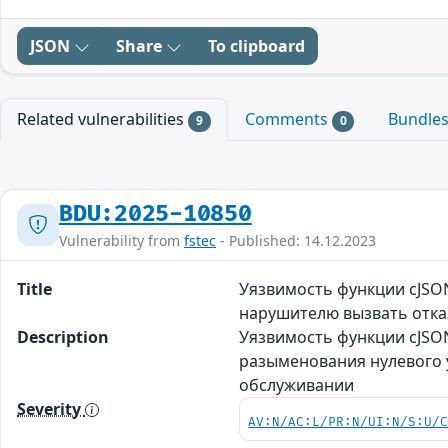
JSON
Share
To clipboard
Related vulnerabilities
Comments
Bundle
9
0
BDU:2025-10850
Vulnerability from
fstec
- Published: 14.12.2023
Title
Уязвимость функции cJSON
нарушителю вызвать отка
Description
Уязвимость функции cJSON
разыменования нулевого 
обслуживании
Severity
AV:N/AC:L/PR:N/UI:N/S:U/