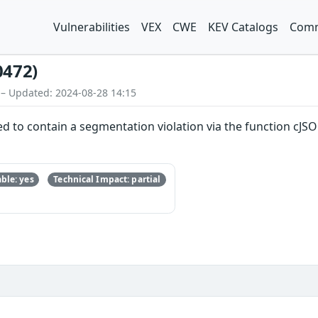
Vulnerabilities
VEX
CWE
KEV Catalogs
Comm
0472)
 – Updated: 2024-08-28 14:15
d to contain a segmentation violation via the function cJS
ble: yes
Technical Impact: partial