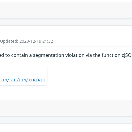
 Updated: 2023-12-19 21:32
d to contain a segmentation violation via the function cJS
UI:N/S:U/C:N/I:N/A:H