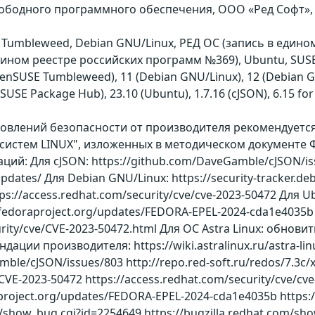
вободного программного обеспечения, ООО «Ред Софт», ОО
Tumbleweed, Debian GNU/Linux, РЕД ОС (запись в едином
 едином реестре российских программ №369), Ubuntu, SUSE 
enSUSE Tumbleweed), 11 (Debian GNU/Linux), 12 (Debian GNU/
(SUSE Package Hub), 23.10 (Ubuntu), 1.7.16 (cJSON), 6.15 for
бновлений безопасности от производителя рекомендует
истем LINUX", изложенных в методическом документе Ф
й: Для сJSON: https://github.com/DaveGamble/cJSON/issu
updates/ Для Debian GNU/Linux: https://security-tracker.
tps://access.redhat.com/security/cve/cve-2023-50472 Для 
i.fedoraproject.org/updates/FEDORA-EPEL-2024-cda1e4035b
ity/cve/CVE-2023-50472.html Для ОС Astra Linux: обновить
ации производителя: https://wiki.astralinux.ru/astra-lin
ble/cJSON/issues/803 http://repo.red-soft.ru/redos/7.3c/x
/CVE-2023-50472 https://access.redhat.com/security/cve/cv
aproject.org/updates/FEDORA-EPEL-2024-cda1e4035b https:
m/show_bug.cgi?id=2254649 https://bugzilla.redhat.com/s