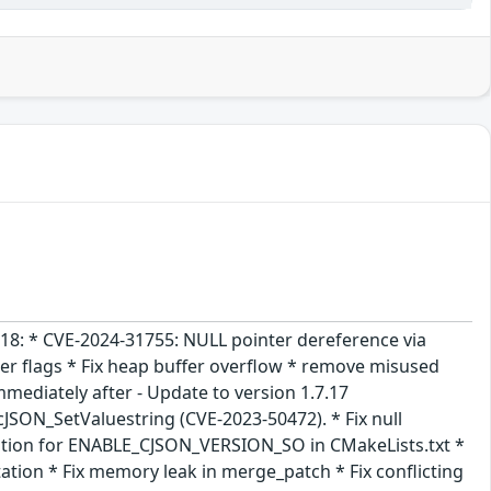
7.18: * CVE-2024-31755: NULL pointer dereference via
er flags * Fix heap buffer overflow * remove misused
mmediately after - Update to version 1.7.17
JSON_SetValuestring (CVE-2023-50472). * Fix null
 option for ENABLE_CJSON_VERSION_SO in CMakeLists.txt *
ion * Fix memory leak in merge_patch * Fix conflicting