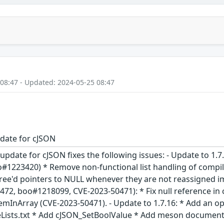
 08:47 - Updated: 2024-05-25 08:47
date for cJSON
update for cJSON fixes the following issues: - Update to 1.
o#1223420) * Remove non-functional list handling of compil
 free'd pointers to NULL whenever they are not reassigned i
2, boo#1218099, CVE-2023-50471): * Fix null reference in c
temInArray (CVE-2023-50471). - Update to 1.7.16: * Add an
ists.txt * Add cJSON_SetBoolValue * Add meson documentat