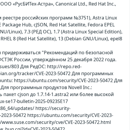
О «РусБИТех-Астра», Canonical Ltd., Red Hat Inc.,
 реестре российских программ №3751), Astra Linux
Package Hub, cJSON, Red Hat Satellite, Fedora EPEL
Linux), 7.3 (РЕД ОС), 1.7 (Astra Linux Special Edition),
 RHEL 8 (Red Hat Satellite), 13 (Debian GNU/Linux), epel8
ся придерживаться "Рекомендаций по безопасной
СТЭК России, утверждённом 25 декабря 2022 года.
es/803 Для РедОС: http://repo.red-
debian.org/tracker/CVE-2023-50472 Для программных
Ubuntu: https://ubuntu.com/security/CVE-2023-50472 Для
 Для программных продуктов Novell Inc.:
 пакет cjson до 1.7.14-1.astra2 или более высокой
ux-se17-bulletin-2025-0923SE17
86_64/updates/ https://security-
e-2023-50472 https://ubuntu.com/security/CVE-2023-
//www.suse.com/security/cve/CVE-2023-50472.html
how_bug.cgi?id=CVE-2023-50472