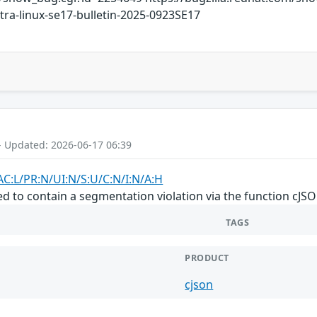
astra-linux-se17-bulletin-2025-0923SE17
- Updated: 2026-06-17 06:39
AC:L/PR:N/UI:N/S:U/C:N/I:N/A:H
d to contain a segmentation violation via the function cJS
TAGS
PRODUCT
cjson