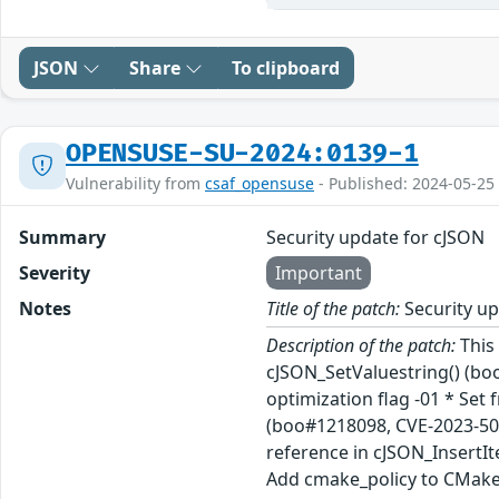
JSON
Share
To clipboard
OPENSUSE-SU-2024:0139-1
Vulnerability from
csaf_opensuse
- Published: 2024-05-25
Summary
Security update for cJSON
Severity
Important
Notes
Title of the patch:
Security up
Description of the patch:
This 
cJSON_SetValuestring() (bo
optimization flag -01 * Set
(boo#1218098, CVE-2023-5047
reference in cJSON_InsertI
Add cmake_policy to CMakeL