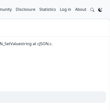
unity
Disclosure
Statistics
Log in
About
ON_SetValuestring at cJSON.c.