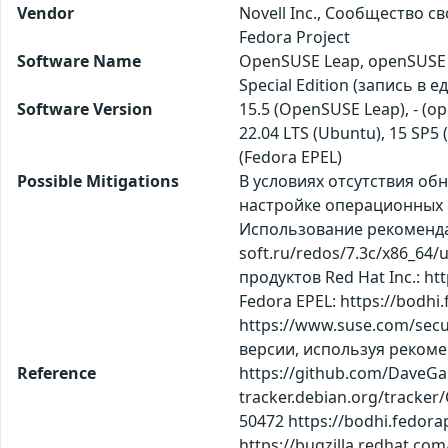
Vendor
Novell Inc., Сообщество с
Fedora Project
Software Name
OpenSUSE Leap, openSUSE 
Special Edition (запись в
Software Version
15.5 (OpenSUSE Leap), - (op
22.04 LTS (Ubuntu), 15 SP5 
(Fedora EPEL)
Possible Mitigations
В условиях отсутствия о
настройке операционных с
Использование рекомендаци
soft.ru/redos/7.3c/x86_64/
продуктов Red Hat Inc.: ht
Fedora EPEL: https://bodh
https://www.suse.com/secur
версии, используя рекоменд
Reference
https://github.com/DaveGam
tracker.debian.org/tracker
50472 https://bodhi.fedor
https://bugzilla.redhat.co