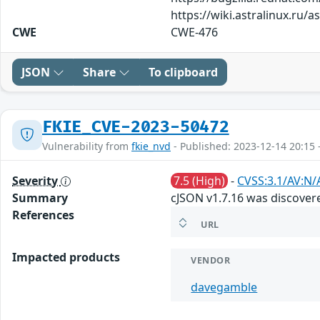
https://wiki.astralinux.ru/
CWE
CWE-476
JSON
Share
To clipboard
FKIE_CVE-2023-50472
Vulnerability from
fkie_nvd
- Published: 2023-12-14 20:15 
Severity
7.5 (High)
-
CVSS:3.1/AV:N/
Summary
cJSON v1.7.16 was discovere
References
URL
Impacted products
VENDOR
davegamble