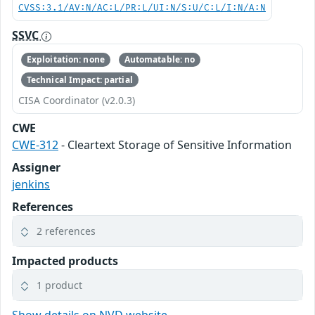
CVSS:3.1/AV:N/AC:L/PR:L/UI:N/S:U/C:L/I:N/A:N
SSVC
Exploitation: none
Automatable: no
Technical Impact: partial
CISA Coordinator (v2.0.3)
CWE
CWE-312
- Cleartext Storage of Sensitive Information
Assigner
jenkins
References
2 references
Impacted products
1 product
Show details on NVD website