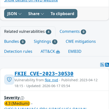
JSON
Share
To clipboard
Related vulnerabilities
Comments
4
0
Bundles
Sightings
CWE mitigations
0
1
Detection rules
ATT&CK
EMB3D
FKIE_CVE-2023-30530
Vulnerability from
fkie_nvd
- Published: 2023-04-12
18:15 - Updated: 2026-06-17 05:54
Severity
4.3 (Medium)
-