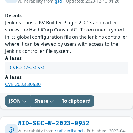
Vulnerability from
gsd
- Updated: 2023-12-13 01:20
Details
Jenkins Consul KV Builder Plugin 2.0.13 and earlier
stores the HashiCorp Consul ACL Token unencrypted
in its global configuration file on the Jenkins controller
where it can be viewed by users with access to the
Jenkins controller file system.
Aliases
CVE-2023-30530
Aliases
CVE-2023-30530
JSON
Share
To clipboard
WID-SEC-W-2023-0952
Vulnerability from
csaf_certbund
- Published: 2023-04-