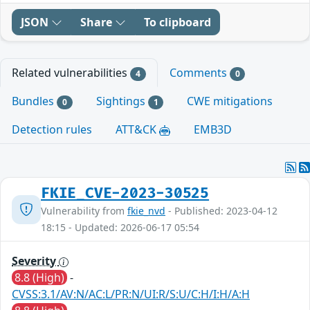
JSON
Share
To clipboard
Related vulnerabilities
Comments
4
0
Bundles
Sightings
CWE mitigations
0
1
Detection rules
ATT&CK
EMB3D
FKIE_CVE-2023-30525
Vulnerability from
fkie_nvd
- Published: 2023-04-12
18:15 - Updated: 2026-06-17 05:54
Severity
8.8 (High)
-
CVSS:3.1/AV:N/AC:L/PR:N/UI:R/S:U/C:H/I:H/A:H