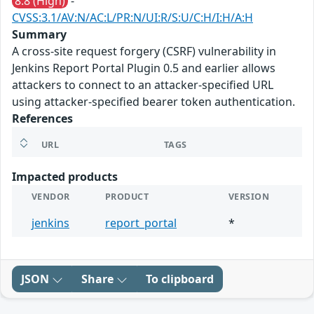
8.8 (High)
-
CVSS:3.1/AV:N/AC:L/PR:N/UI:R/S:U/C:H/I:H/A:H
Summary
A cross-site request forgery (CSRF) vulnerability in
Jenkins Report Portal Plugin 0.5 and earlier allows
attackers to connect to an attacker-specified URL
using attacker-specified bearer token authentication.
References
URL
TAGS
Impacted products
VENDOR
PRODUCT
VERSION
jenkins
report_portal
*
JSON
Share
To clipboard