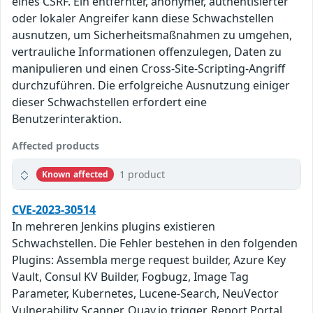
eines CSRF. Ein entfernter, anonymer, authentisierter
oder lokaler Angreifer kann diese Schwachstellen
ausnutzen, um Sicherheitsmaßnahmen zu umgehen,
vertrauliche Informationen offenzulegen, Daten zu
manipulieren und einen Cross-Site-Scripting-Angriff
durchzuführen. Die erfolgreiche Ausnutzung einiger
dieser Schwachstellen erfordert eine
Benutzerinteraktion.
Affected products
1 product
Known affected
CVE-2023-30514
In mehreren Jenkins plugins existieren
Schwachstellen. Die Fehler bestehen in den folgenden
Plugins: Assembla merge request builder, Azure Key
Vault, Consul KV Builder, Fogbugz, Image Tag
Parameter, Kubernetes, Lucene-Search, NeuVector
Vulnerability Scanner, Quay.io trigger, Report Portal,