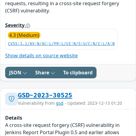
requests, resulting in a cross-site request forgery
(CSRF) vulnerability.
Severity
4.3 (Medium)
CVSS:3.1/AV:N/AC:L/PR:L/UI:N/S:U/C:N/I:L/A:N
Show details on source website
JSON
Share
To clipboard
GSD-2023-30525
Vulnerability from
gsd
- Updated: 2023-12-13 01:20
Details
A cross-site request forgery (CSRF) vulnerability in
Jenkins Report Portal Plugin 0.5 and earlier allows