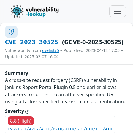
(GCVE-0-2023-30525)
CVE-2023-30525
Vulnerability from
cvelistv5
– Published: 2023-04-12 17:05 –
Updated: 2025-02-07 16:04
Summary
A cross-site request forgery (CSRF) vulnerability in
Jenkins Report Portal Plugin 0.5 and earlier allows
attackers to connect to an attacker-specified URL
using attacker-specified bearer token authentication.
Severity
8.8 (High)
CVSS:3.1/AV:N/AC:L/PR:N/UI:R/S:U/C:H/I:H/A:H