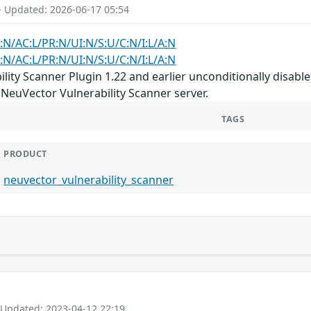
- Updated: 2026-06-17 05:54
:N/AC:L/PR:N/UI:N/S:U/C:N/I:L/A:N
:N/AC:L/PR:N/UI:N/S:U/C:N/I:L/A:N
lity Scanner Plugin 1.22 and earlier unconditionally disabl
NeuVector Vulnerability Scanner server.
TAGS
PRODUCT
neuvector_vulnerability_scanner
 Updated: 2023-04-12 22:19