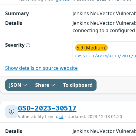
Summary
Jenkins NeuVector Vulnerabi
Details
Jenkins NeuVector Vulnerabi
connecting to a configured 
Severity
5.9 (Medium)
CVSS:3.1/AV:N/AC:H/PR:L/
Show details on source website
JSON
Share
To clipboard
GSD-2023-30517
Vulnerability from
gsd
- Updated: 2023-12-13 01:20
Details
Jenkins NeuVector Vulnerabi