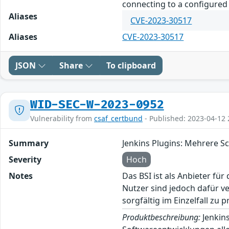
connecting to a configured 
Aliases
CVE-2023-30517
Aliases
CVE-2023-30517
JSON
Share
To clipboard
WID-SEC-W-2023-0952
Vulnerability from
csaf_certbund
- Published: 2023-04-12 
Summary
Jenkins Plugins: Mehrere S
Severity
Hoch
Notes
Das BSI ist als Anbieter fü
Nutzer sind jedoch dafür v
sorgfältig im Einzelfall zu p
Produktbeschreibung:
Jenkins