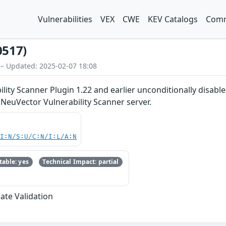
Vulnerabilities
VEX
CWE
KEV Catalogs
Comm
0517)
 – Updated: 2025-02-07 18:08
lity Scanner Plugin 1.22 and earlier unconditionally disabl
NeuVector Vulnerability Scanner server.
UI:N/S:U/C:N/I:L/A:N
able: yes
Technical Impact: partial
cate Validation