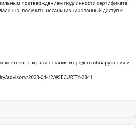
еправильным подтверждением подлинности сертификата
удаленно, получить несанкционированный доступ к
межсетевого экранирования и средств обнаружения и
rity/advisory/2023-04-12/#SECURITY-2841