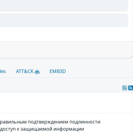
les
ATT&CK
EMB3D
с неправильным подтверждением подлинности
й доступ к защищаемой информации