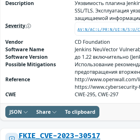
Description
Уязвимость плагина Jenki
SSL/TLS. Эксплуатация у
защищаемой информаци
Severity
AV:N/AC:L/PR:N/UI:N/S:U/
Vendor
CD Foundation
Software Name
Jenkins NeuVector Vulnerab
Software Version
до 1.22 включительно (Jenk
Possible Mitigations
Использование рекоменда
предотвращения вторжений
Reference
http://www.openwall.com/li
https://www.cybersecurity
CWE
CWE-295, CWE-297
JSON
Share
To clipboard
FKIE_CVE-2023-30517