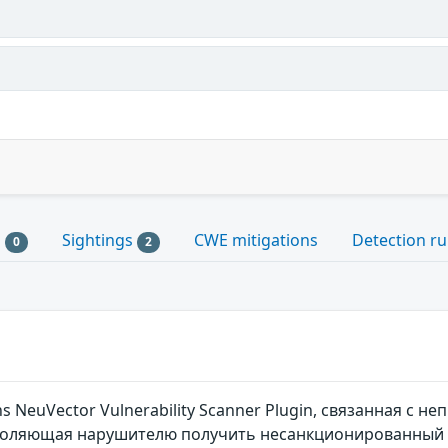
s
Sightings
CWE mitigations
Detection ru
0
2
ns NeuVector Vulnerability Scanner Plugin, связанная 
озволяющая нарушителю получить несанкционированны