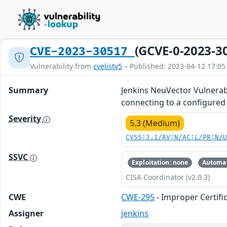
(GCVE-0-2023-3
CVE-2023-30517
Vulnerability from
cvelistv5
– Published: 2023-04-12 17:05
Summary
Jenkins NeuVector Vulnerabi
connecting to a configured 
Severity
5.3 (Medium)
CVSS:3.1/AV:N/AC:L/PR:N/
SSVC
Exploitation: none
Automat
CISA Coordinator (v2.0.3)
CWE
CWE-295
- Improper Certifi
Assigner
jenkins