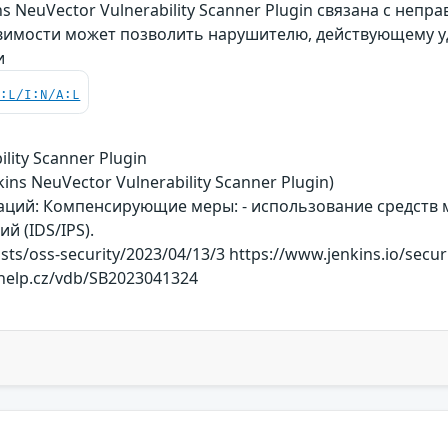
ns NeuVector Vulnerability Scanner Plugin связана с н
язвимости может позволить нарушителю, действующему 
и
C:L/I:N/A:L
ility Scanner Plugin
ins NeuVector Vulnerability Scanner Plugin)
ций: Компенсирующие меры: - использование средств 
 (IDS/IPS).
sts/oss-security/2023/04/13/3 https://www.jenkins.io/secu
-help.cz/vdb/SB2023041324