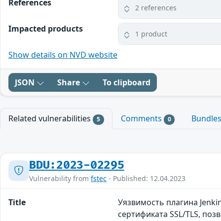
References
2 references
Impacted products
1 product
Show details on NVD website
JSON
Share
To clipboard
Related vulnerabilities
Comments
Bundle
5
0
BDU:2023-02295
Vulnerability from
fstec
- Published: 12.04.2023
Title
Уязвимость плагина Jenki
сертификата SSL/TLS, п