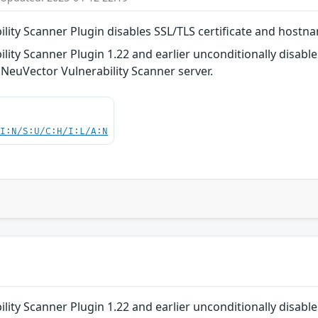
lity Scanner Plugin disables SSL/TLS certificate and hostn
lity Scanner Plugin 1.22 and earlier unconditionally disabl
NeuVector Vulnerability Scanner server.
UI:N/S:U/C:H/I:L/A:N
lity Scanner Plugin 1.22 and earlier unconditionally disabl