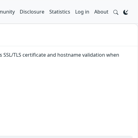
unity
Disclosure
Statistics
Log in
About
es SSL/TLS certificate and hostname validation when