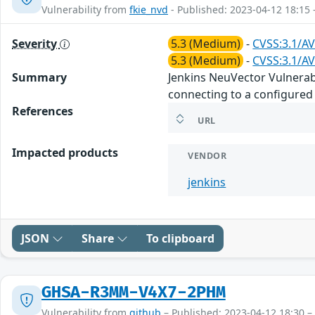
Vulnerability from
fkie_nvd
- Published: 2023-04-12 18:15 
Severity
5.3 (Medium)
-
CVSS:3.1/AV
5.3 (Medium)
-
CVSS:3.1/AV
Summary
Jenkins NeuVector Vulnerabi
connecting to a configured 
References
URL
Impacted products
VENDOR
jenkins
JSON
Share
To clipboard
GHSA-R3MM-V4X7-2PHM
Vulnerability from
github
– Published: 2023-04-12 18:30 –