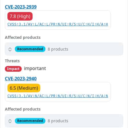
CVE-2023-2939
7.8 (High)
CVSS:3.1/AV:L/AC:L/PR:N/UI:R/S:U/C:H/I:H/A:H
Affected products
8 products
Recommended
Threats
important
Impact
CVE-2023-2940
6.5 (Medium)
CVSS:3.1/AV:N/AC:L/PR:N/UI:R/S:U/C:N/I:H/A:N
Affected products
8 products
Recommended