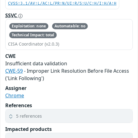
CVSS:3.1/AV:L/AC:L/PR:N/UI:R/S:U/C:H/I:H/A:H
SSVC
Exploitation: none
Automatable: no
Technical Impact: total
CISA Coordinator (v2.0.3)
CWE
Insufficient data validation
CWE-59
- Improper Link Resolution Before File Access
('Link Following')
Assigner
Chrome
References
5 references
Impacted products