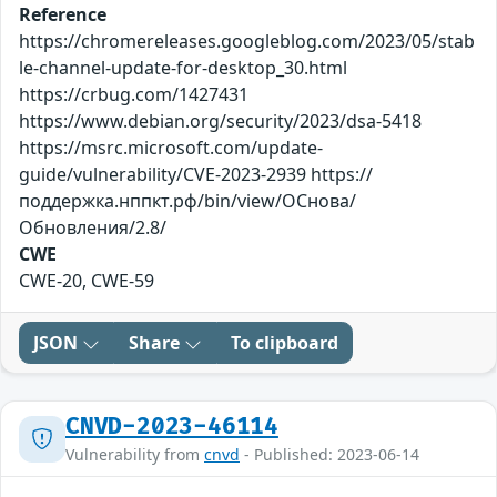
Reference
https://chromereleases.googleblog.com/2023/05/stab
le-channel-update-for-desktop_30.html
https://crbug.com/1427431
https://www.debian.org/security/2023/dsa-5418
https://msrc.microsoft.com/update-
guide/vulnerability/CVE-2023-2939 https://
поддержка.нппкт.рф/bin/view/ОСнова/
Обновления/2.8/
CWE
CWE-20, CWE-59
JSON
Share
To clipboard
CNVD-2023-46114
Vulnerability from
cnvd
- Published: 2023-06-14