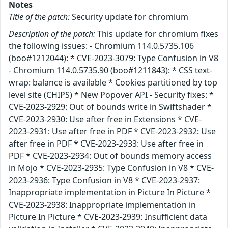
Notes
Title of the patch:
Security update for chromium
Description of the patch:
This update for chromium fixes
the following issues: - Chromium 114.0.5735.106
(boo#1212044): * CVE-2023-3079: Type Confusion in V8
- Chromium 114.0.5735.90 (boo#1211843): * CSS text-
wrap: balance is available * Cookies partitioned by top
level site (CHIPS) * New Popover API - Security fixes: *
CVE-2023-2929: Out of bounds write in Swiftshader *
CVE-2023-2930: Use after free in Extensions * CVE-
2023-2931: Use after free in PDF * CVE-2023-2932: Use
after free in PDF * CVE-2023-2933: Use after free in
PDF * CVE-2023-2934: Out of bounds memory access
in Mojo * CVE-2023-2935: Type Confusion in V8 * CVE-
2023-2936: Type Confusion in V8 * CVE-2023-2937:
Inappropriate implementation in Picture In Picture *
CVE-2023-2938: Inappropriate implementation in
Picture In Picture * CVE-2023-2939: Insufficient data