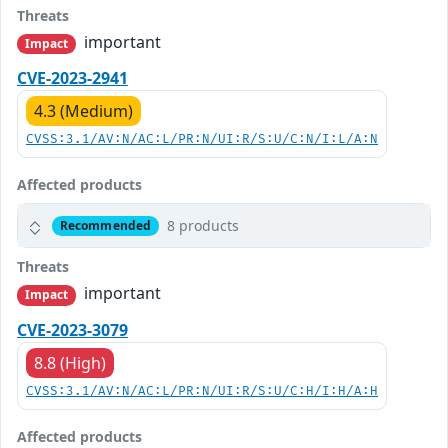
Threats
important
Impact
CVE-2023-2941
4.3 (Medium)
CVSS:3.1/AV:N/AC:L/PR:N/UI:R/S:U/C:N/I:L/A:N
Affected products
8 products
Recommended
Threats
important
Impact
CVE-2023-3079
8.8 (High)
CVSS:3.1/AV:N/AC:L/PR:N/UI:R/S:U/C:H/I:H/A:H
Affected products