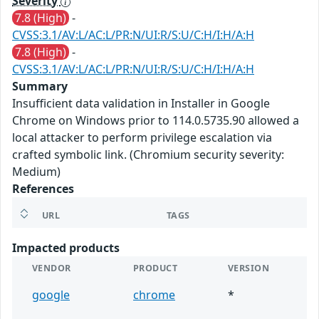
Severity
7.8 (High)
-
CVSS:3.1/AV:L/AC:L/PR:N/UI:R/S:U/C:H/I:H/A:H
7.8 (High)
-
CVSS:3.1/AV:L/AC:L/PR:N/UI:R/S:U/C:H/I:H/A:H
Summary
Insufficient data validation in Installer in Google
Chrome on Windows prior to 114.0.5735.90 allowed a
local attacker to perform privilege escalation via
crafted symbolic link. (Chromium security severity:
Medium)
References
URL
TAGS
Impacted products
VENDOR
PRODUCT
VERSION
google
chrome
*