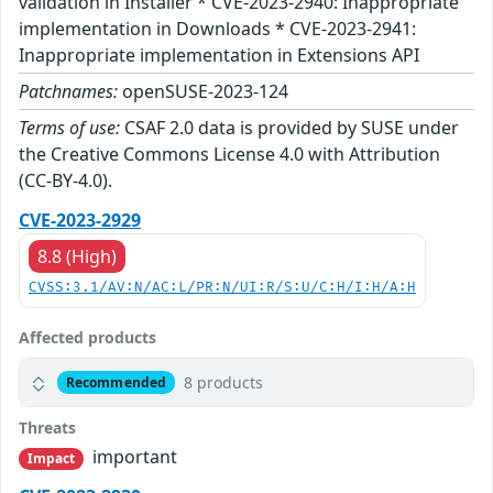
validation in Installer * CVE-2023-2940: Inappropriate
implementation in Downloads * CVE-2023-2941:
Inappropriate implementation in Extensions API
Patchnames:
openSUSE-2023-124
Terms of use:
CSAF 2.0 data is provided by SUSE under
the Creative Commons License 4.0 with Attribution
(CC-BY-4.0).
CVE-2023-2929
8.8 (High)
CVSS:3.1/AV:N/AC:L/PR:N/UI:R/S:U/C:H/I:H/A:H
Affected products
8 products
Recommended
Threats
important
Impact