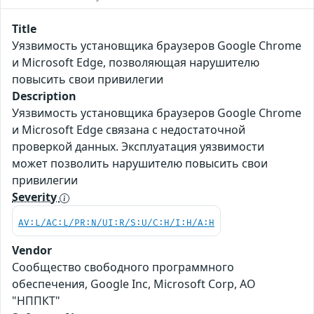
Title
Уязвимость установщика браузеров Google Chrome
и Microsoft Edge, позволяющая нарушителю
повысить свои привилегии
Description
Уязвимость установщика браузеров Google Chrome
и Microsoft Edge связана с недостаточной
проверкой данных. Эксплуатация уязвимости
может позволить нарушителю повысить свои
привилегии
Severity
AV:L/AC:L/PR:N/UI:R/S:U/C:H/I:H/A:H
Vendor
Сообщество свободного программного
обеспечения, Google Inc, Microsoft Corp, АО
"НППКТ"