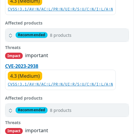
4.3 (Medium)
CVSS:3.1/AV:N/AC:L/PR:N/UI:R/S:U/C:N/I:L/A:N
Affected products
8 products
Recommended
Threats
important
Impact
CVE-2023-2938
4.3 (Medium)
CVSS:3.1/AV:N/AC:L/PR:N/UI:R/S:U/C:N/I:L/A:N
Affected products
8 products
Recommended
Threats
important
Impact