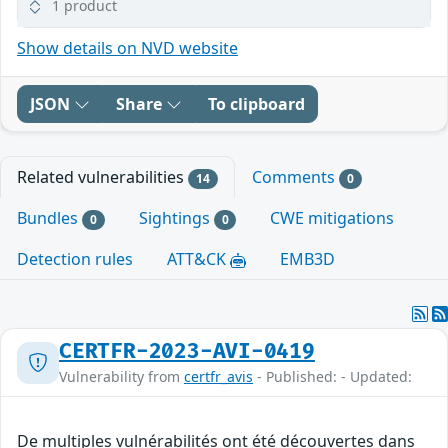
1 product
Show details on NVD website
JSON
Share
To clipboard
Related vulnerabilities
Comments
14
0
Bundles
Sightings
CWE mitigations
0
0
Detection rules
ATT&CK
EMB3D
CERTFR-2023-AVI-0419
Vulnerability from
certfr_avis
- Published: - Updated:
De multiples vulnérabilités ont été découvertes dans