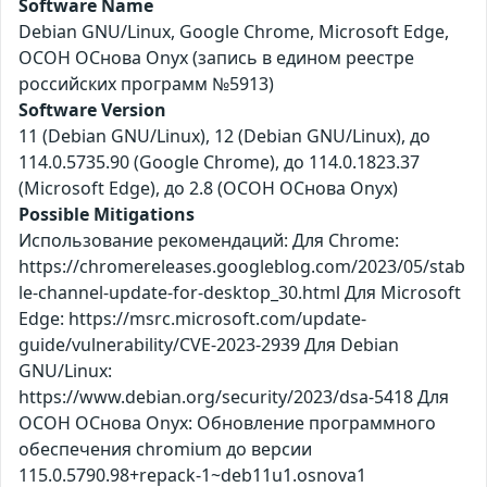
Software Name
Debian GNU/Linux, Google Chrome, Microsoft Edge,
ОСОН ОСнова Оnyx (запись в едином реестре
российских программ №5913)
Software Version
11 (Debian GNU/Linux), 12 (Debian GNU/Linux), до
114.0.5735.90 (Google Chrome), до 114.0.1823.37
(Microsoft Edge), до 2.8 (ОСОН ОСнова Оnyx)
Possible Mitigations
Использование рекомендаций: Для Chrome:
https://chromereleases.googleblog.com/2023/05/stab
le-channel-update-for-desktop_30.html Для Microsoft
Edge: https://msrc.microsoft.com/update-
guide/vulnerability/CVE-2023-2939 Для Debian
GNU/Linux:
https://www.debian.org/security/2023/dsa-5418 Для
ОСОН ОСнова Оnyx: Обновление программного
обеспечения chromium до версии
115.0.5790.98+repack-1~deb11u1.osnova1