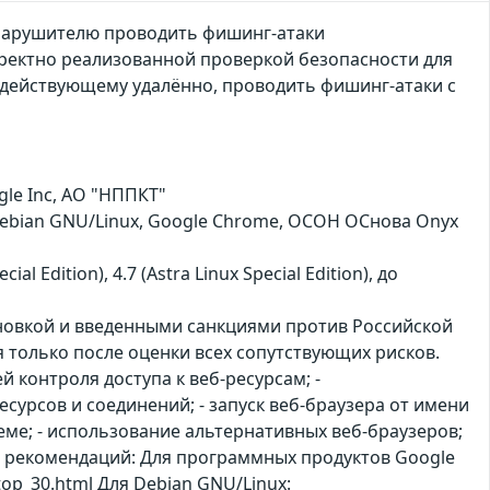
я нарушителю проводить фишинг-атаки
орректно реализованной проверкой безопасности для
 действующему удалённо, проводить фишинг-атаки с
le Inc, АО "НППКТ"
, Debian GNU/Linux, Google Chrome, ОСОН ОСнова Оnyx
ial Edition), 4.7 (Astra Linux Special Edition), до
ановкой и введенными санкциями против Российской
только после оценки всех сопутствующих рисков.
контроля доступа к веб-ресурсам; -
сурсов и соединений; - запуск веб-браузера от имени
е; - использование альтернативных веб-браузеров;
 рекомендаций: Для программных продуктов Google
ktop_30.html Для Debian GNU/Linux: