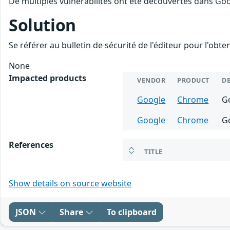
De multiples vulnérabilités ont été découvertes dans Go
Solution
Se référer au bulletin de sécurité de l'éditeur pour l'obt
None
Impacted products
VENDOR
PRODUCT
D
Google
Chrome
Go
Google
Chrome
G
References
TITLE
Show details on source website
JSON
Share
To clipboard