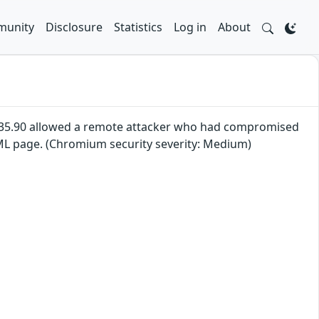
unity
Disclosure
Statistics
Log in
About
.5735.90 allowed a remote attacker who had compromised
TML page. (Chromium security severity: Medium)