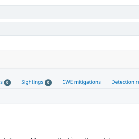
es
Sightings
CWE mitigations
Detection r
0
0