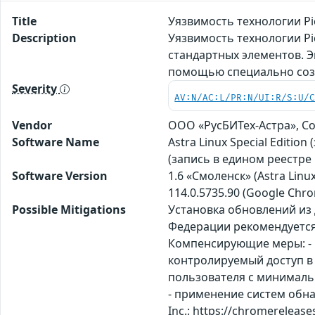
Title
Уязвимость технологии Pi
Description
Уязвимость технологии Pi
стандартных элементов. 
помощью специально соз
Severity
AV:N/AC:L/PR:N/UI:R/S:U/
Vendor
ООО «РусБИТех-Астра», С
Software Name
Astra Linux Special Editi
(запись в едином реестре
Software Version
1.6 «Смоленск» (Astra Linux 
114.0.5735.90 (Google Chr
Possible Mitigations
Установка обновлений из
Федерации рекомендуется
Компенсирующие меры: - и
контролируемый доступ в 
пользователя с минималь
- применение систем обн
Inc.: https://chromerelea