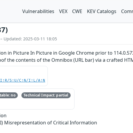
Vulnerabilities
VEX
CWE
KEV Catalogs
Comm
37)
 – Updated: 2025-03-11 18:05
on in Picture In Picture in Google Chrome prior to 114.0
oof the contents of the Omnibox (URL bar) via a crafted H
UI:R/S:U/C:N/I:L/A:N
able: no
Technical Impact: partial
ion
I) Misrepresentation of Critical Information