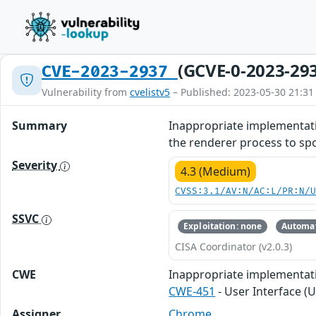
(GCVE-0-2023-29
CVE-2023-2937
Vulnerability from
cvelistv5
– Published: 2023-05-30 21:31
Summary
Inappropriate implementati
the renderer process to sp
Severity
4.3 (Medium)
CVSS:3.1/AV:N/AC:L/PR:N/
SSVC
Exploitation: none
Automat
CISA Coordinator (v2.0.3)
CWE
Inappropriate implementat
CWE-451
- User Interface (U
Assigner
Chrome