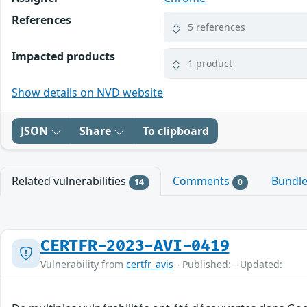
References
5 references
Impacted products
1 product
Show details on NVD website
JSON
Share
To clipboard
Related vulnerabilities
Comments
Bundl
14
0
CERTFR-2023-AVI-0419
Vulnerability from
certfr_avis
- Published: - Updated: