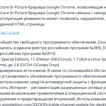
cture In Picture браузера Google Chrome, позволяюща
cture In Picture браузера Google Chrome связана с нек
Эксплуатация уязвимости может позволить нарушителю,
данной HTML-страницы
C:N/I:L/A:N
ообщество свободного программного обеспечения, Goog
on (запись в едином реестре российских программ №369)
 российских программ №5913)
Special Edition), 11 (Debian GNU/Linux), 1.7 (Astra Linux Spec
ome), до 2.8 (ОСОН ОСнова Оnyx)
 доверенных источников. В связи со сложившейся обст
 устанавливать обновления программного обеспечения 
спользование средств антивирусной защиты с функцией 
сеть Интернет – регламентация разрешенных сетевых ре
ными возможными привилегиями в операционной систем
аружения и предотвращения вторжений. Использование
ses.googleblog.com/2023/05/stable-channel-update-for-des