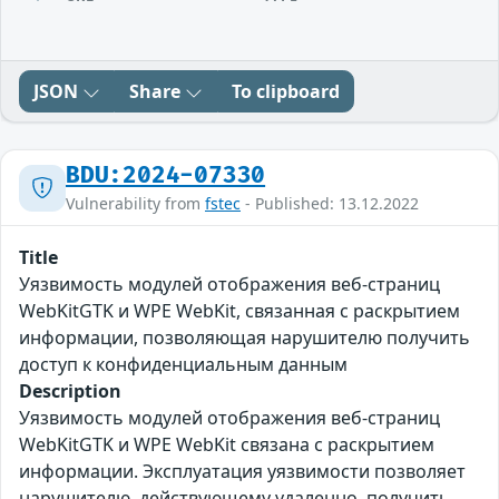
JSON
Share
To clipboard
BDU:2024-07330
Vulnerability from
fstec
- Published: 13.12.2022
Title
Уязвимость модулей отображения веб-страниц
WebKitGTK и WPE WebKit, связанная с раскрытием
информации, позволяющая нарушителю получить
доступ к конфиденциальным данным
Description
Уязвимость модулей отображения веб-страниц
WebKitGTK и WPE WebKit связана с раскрытием
информации. Эксплуатация уязвимости позволяет
нарушителю, действующему удаленно, получить