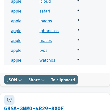
apple
icloud
*
apple
safari
*
apple
ipados
*
apple
iphone_os
*
apple
macos
*
apple
tvos
*
apple
watchos
*
JSON
Share
To clipboard
GHSA-3MMQ-4R29-8XQF