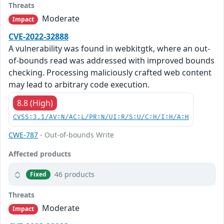
Threats
Moderate
Impact
CVE-2022-32888
A vulnerability was found in webkitgtk, where an out-
of-bounds read was addressed with improved bounds
checking. Processing maliciously crafted web content
may lead to arbitrary code execution.
8.8 (High)
CVSS:3.1/AV:N/AC:L/PR:N/UI:R/S:U/C:H/I:H/A:H
CWE-787
- Out-of-bounds Write
Affected products
46 products
Fixed
Threats
Moderate
Impact