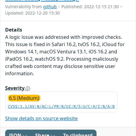
Vulnerability from
github
– Published: 2022-12-15 21:30 –
Updated: 2022-12-20 15:30
Details
A logic issue was addressed with improved checks.
This issue is fixed in Safari 16.2, tvOS 16.2, iCloud for
Windows 14.1, macOS Ventura 13.1, iOS 16.2 and
iPadOS 16.2, watchOS 9.2. Processing maliciously
crafted web content may disclose sensitive user
information.
Severity
6.5 (Medium)
CVSS:3.1/AV:N/AC:L/PR:N/UI:R/S:U/C:H/I:N/A:N
Show details on source website
JSON
Share
To clipboard