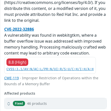
(https://creativecommons.org/licenses/by/4.0/). If you
distribute this content, or a modified version of it, you
must provide attribution to Red Hat Inc. and provide a
link to the original.
CVE-2022-32886
A vulnerability was found in webkitgtkm, where a
buffer overflow issue was addressed with improved
memory handling. Processing maliciously crafted web
content may lead to arbitrary code execution.
8.8 (High)
CVSS:3.1/AV:N/AC:L/PR:N/UI:R/S:U/C:H/I:H/A:H
CWE-119
- Improper Restriction of Operations within the
Bounds of a Memory Buffer
Affected products
46 products
Fixed