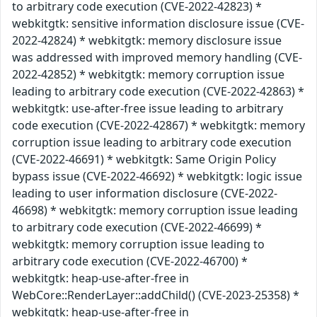
to arbitrary code execution (CVE-2022-42823) *
webkitgtk: sensitive information disclosure issue (CVE-
2022-42824) * webkitgtk: memory disclosure issue
was addressed with improved memory handling (CVE-
2022-42852) * webkitgtk: memory corruption issue
leading to arbitrary code execution (CVE-2022-42863) *
webkitgtk: use-after-free issue leading to arbitrary
code execution (CVE-2022-42867) * webkitgtk: memory
corruption issue leading to arbitrary code execution
(CVE-2022-46691) * webkitgtk: Same Origin Policy
bypass issue (CVE-2022-46692) * webkitgtk: logic issue
leading to user information disclosure (CVE-2022-
46698) * webkitgtk: memory corruption issue leading
to arbitrary code execution (CVE-2022-46699) *
webkitgtk: memory corruption issue leading to
arbitrary code execution (CVE-2022-46700) *
webkitgtk: heap-use-after-free in
WebCore::RenderLayer::addChild() (CVE-2023-25358) *
webkitgtk: heap-use-after-free in