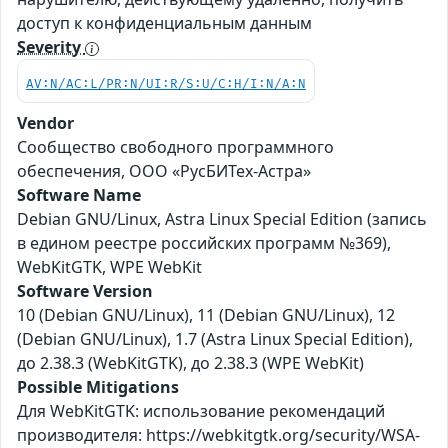
доступ к конфиденциальным данным
Severity
AV:N/AC:L/PR:N/UI:R/S:U/C:H/I:N/A:N
Vendor
Сообщество свободного программного
обеспечения, ООО «РусБИТех-Астра»
Software Name
Debian GNU/Linux, Astra Linux Special Edition (запись
в едином реестре российских программ №369),
WebKitGTK, WPE WebKit
Software Version
10 (Debian GNU/Linux), 11 (Debian GNU/Linux), 12
(Debian GNU/Linux), 1.7 (Astra Linux Special Edition),
до 2.38.3 (WebKitGTK), до 2.38.3 (WPE WebKit)
Possible Mitigations
Для WebKitGTK: использование рекомендаций
производителя: https://webkitgtk.org/security/WSA-