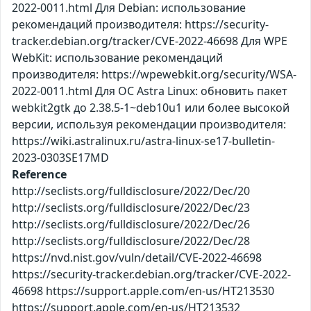
2022-0011.html Для Debian: использование
рекомендаций производителя: https://security-
tracker.debian.org/tracker/CVE-2022-46698 Для WPE
WebKit: использование рекомендаций
производителя: https://wpewebkit.org/security/WSA-
2022-0011.html Для ОС Astra Linux: обновить пакет
webkit2gtk до 2.38.5-1~deb10u1 или более высокой
версии, используя рекомендации производителя:
https://wiki.astralinux.ru/astra-linux-se17-bulletin-
2023-0303SE17MD
Reference
http://seclists.org/fulldisclosure/2022/Dec/20
http://seclists.org/fulldisclosure/2022/Dec/23
http://seclists.org/fulldisclosure/2022/Dec/26
http://seclists.org/fulldisclosure/2022/Dec/28
https://nvd.nist.gov/vuln/detail/CVE-2022-46698
https://security-tracker.debian.org/tracker/CVE-2022-
46698 https://support.apple.com/en-us/HT213530
https://support.apple.com/en-us/HT213532