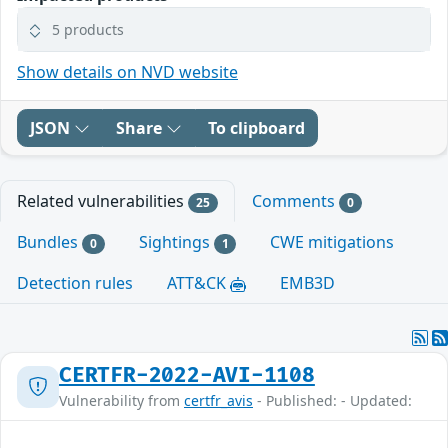
5 products
Show details on NVD website
JSON
Share
To clipboard
Related vulnerabilities
Comments
25
0
Bundles
Sightings
CWE mitigations
0
1
Detection rules
ATT&CK
EMB3D
CERTFR-2022-AVI-1108
Vulnerability from
certfr_avis
- Published: - Updated: