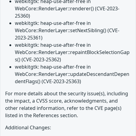
webkitgtk: heap-use-after-free in
WebCore::RenderLayer::renderer() (CVE-2023-
25360)
webkitgtk: heap-use-after-free in
WebCore::RenderLayer::setNextSibling() (CVE-
2023-25361)
webkitgtk: heap-use-after-free in
WebCore::RenderLayer::repaintBlockSelectionGap
s() (CVE-2023-25362)
webkitgtk: heap-use-after-free in
WebCore::RenderLayer::updateDescendantDepen
dentFlags() (CVE-2023-25363)
For more details about the security issue(s), including
the impact, a CVSS score, acknowledgments, and
other related information, refer to the CVE page(s)
listed in the References section.
Additional Changes: