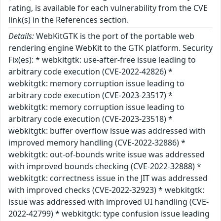
rating, is available for each vulnerability from the CVE
link(s) in the References section.
Details:
WebKitGTK is the port of the portable web
rendering engine WebKit to the GTK platform. Security
Fix(es): * webkitgtk: use-after-free issue leading to
arbitrary code execution (CVE-2022-42826) *
webkitgtk: memory corruption issue leading to
arbitrary code execution (CVE-2023-23517) *
webkitgtk: memory corruption issue leading to
arbitrary code execution (CVE-2023-23518) *
webkitgtk: buffer overflow issue was addressed with
improved memory handling (CVE-2022-32886) *
webkitgtk: out-of-bounds write issue was addressed
with improved bounds checking (CVE-2022-32888) *
webkitgtk: correctness issue in the JIT was addressed
with improved checks (CVE-2022-32923) * webkitgtk:
issue was addressed with improved UI handling (CVE-
2022-42799) * webkitgtk: type confusion issue leading