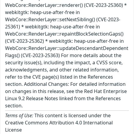
WebCore::RenderLayer::renderer() (CVE-2023-25360) *
webkitgtk: heap-use-after-free in
WebCore::RenderLayer::setNextSibling() (CVE-2023-
25361) * webkitgtk: heap-use-after-free in
WebCore::RenderLayer::repaintBlockSelectionGaps()
(CVE-2023-25362) * webkitgtk: heap-use-after-free in
WebCore::RenderLayer::updateDescendantDependent
Flags() (CVE-2023-25363) For more details about the
security issue(s), including the impact, a CVSS score,
acknowledgments, and other related information,
refer to the CVE page(s) listed in the References
section. Additional Changes: For detailed information
on changes in this release, see the Red Hat Enterprise
Linux 9.2 Release Notes linked from the References
section.
Terms of Use:
This content is licensed under the
Creative Commons Attribution 4.0 International
License