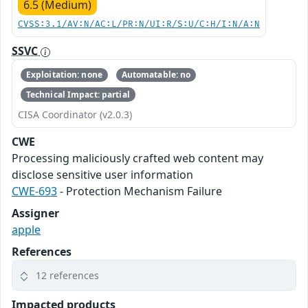
6.5 (Medium)
CVSS:3.1/AV:N/AC:L/PR:N/UI:R/S:U/C:H/I:N/A:N
SSVC
Exploitation: none
Automatable: no
Technical Impact: partial
CISA Coordinator (v2.0.3)
CWE
Processing maliciously crafted web content may
disclose sensitive user information
CWE-693
- Protection Mechanism Failure
Assigner
apple
References
12 references
Impacted products