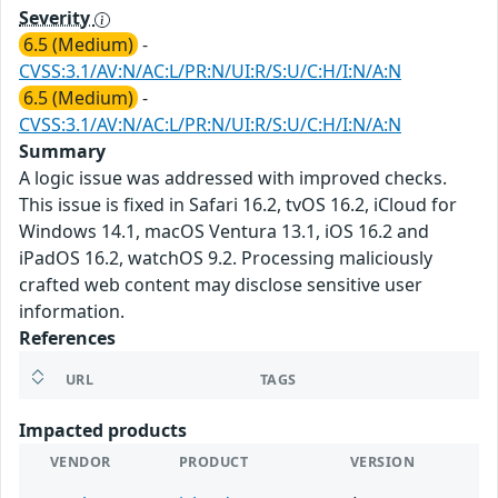
Severity
6.5 (Medium)
-
CVSS:3.1/AV:N/AC:L/PR:N/UI:R/S:U/C:H/I:N/A:N
6.5 (Medium)
-
CVSS:3.1/AV:N/AC:L/PR:N/UI:R/S:U/C:H/I:N/A:N
Summary
A logic issue was addressed with improved checks.
This issue is fixed in Safari 16.2, tvOS 16.2, iCloud for
Windows 14.1, macOS Ventura 13.1, iOS 16.2 and
iPadOS 16.2, watchOS 9.2. Processing maliciously
crafted web content may disclose sensitive user
information.
References
URL
TAGS
Impacted products
VENDOR
PRODUCT
VERSION