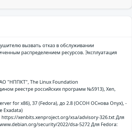
ушителю вызвать отказ в обслуживании
иченным распределением ресурсов. Эксплуатация
АО "НППКТ", The Linux Foundation
 едином реестре российских программ №5913), Xen,
erver for x86), 37 (Fedora), до 2.8 (ОСОН ОСнова Оnyx), -
le Exadata)
ttps://xenbits.xenproject.org/xsa/advisory-326.txt Для
//www.debian.org/security/2022/dsa-5272 Для Fedora: