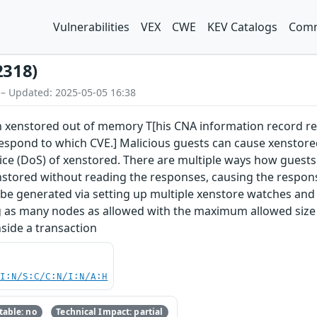
Vulnerabilities
VEX
CWE
KEV Catalogs
Comm
2318)
 – Updated: 2025-05-05 16:38
n xenstored out of memory T[his CNA information record rel
respond to which CVE.] Malicious guests can cause xenstore
rvice (DoS) of xenstored. There are multiple ways how guests
nstored without reading the responses, causing the respons
be generated via setting up multiple xenstore watches and
g as many nodes as allowed with the maximum allowed size a
side a transaction
UI:N/S:C/C:N/I:N/A:H
able: no
Technical Impact: partial