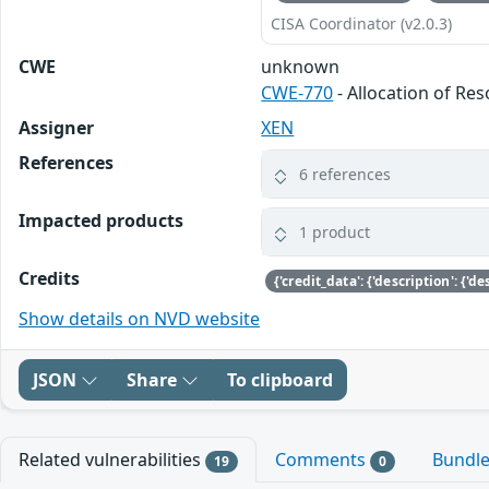
CISA Coordinator (v2.0.3)
CWE
unknown
CWE-770
- Allocation of Re
Assigner
XEN
References
6 references
Impacted products
1 product
Credits
Show details on NVD website
JSON
Share
To clipboard
Related vulnerabilities
Comments
Bundl
19
0