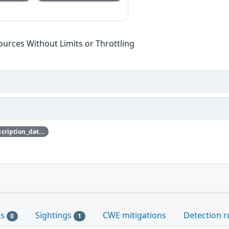
sources Without Limits or Throttling
{'credit_data': {'description': {'description_data': [{'lang': 'eng', 'value': 'This issue was discovered by Julien Grall of Amazon.'}]}}}
es
Sightings
CWE mitigations
Detection r
0
1