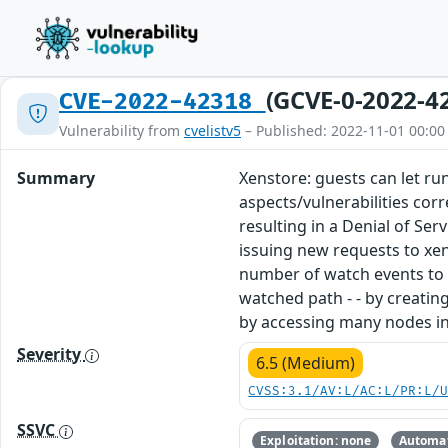
(GCVE-0-2022-4
CVE-2022-42318
Vulnerability from
cvelistv5
– Published: 2022-11-01 00:00
Summary
Xenstore: guests can let ru
aspects/vulnerabilities cor
resulting in a Denial of Se
issuing new requests to xe
number of watch events to 
watched path - - by creatin
by accessing many nodes in
Severity
6.5 (Medium)
CVSS:3.1/AV:L/AC:L/PR:L/
SSVC
Exploitation: none
Automat