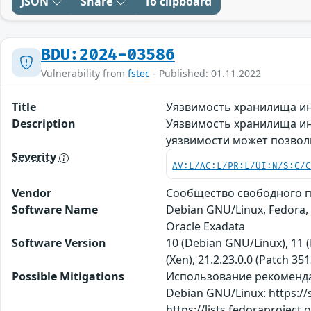
JSON
Share
To clipboard
BDU:2024-03586
Vulnerability from
fstec
- Published: 01.11.2022
Title
Уязвимость хранилища ин
Description
Уязвимость хранилища ин
уязвимости может позвол
Severity
AV:L/AC:L/PR:L/UI:N/S:C/
Vendor
Сообщество свободного пр
Software Name
Debian GNU/Linux, Fedora,
Oracle Exadata
Software Version
10 (Debian GNU/Linux), 11 (
(Xen), 21.2.23.0.0 (Patch 35
Possible Mitigations
Использование рекомендаций
Debian GNU/Linux: https://
https://lists.fedoraproject.