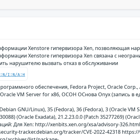
формации Xenstore гипервизора Xen, позволяющая нар
формации Xenstore гипервизора Xen связана с неогран
ить нарушителю вызвать отказ в обслуживании
C:N/I:N/A:H
ограммного обеспечения, Fedora Project, Oracle Corp., 
 Oracle VM Server for x86, ОСОН ОСнова Оnyx (запись в
Debian GNU/Linux), 35 (Fedora), 36 (Fedora), 3 (Oracle VM S
130088) (Oracle Exadata), 21.2.23.0.0 (Patch 35277269) (Orac
: Для Xen: http://xenbits.xen.org/xsa/advisory-326.html h
security-tracker.debian.org/tracker/CVE-2022-42318 https:
org/archives/list/package-