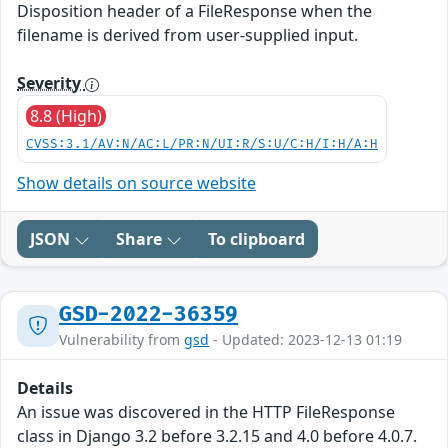
Disposition header of a FileResponse when the
filename is derived from user-supplied input.
Severity
8.8 (High)
CVSS:3.1/AV:N/AC:L/PR:N/UI:R/S:U/C:H/I:H/A:H
Show details on source website
JSON
Share
To clipboard
GSD-2022-36359
Vulnerability from
gsd
- Updated: 2023-12-13 01:19
Details
An issue was discovered in the HTTP FileResponse
class in Django 3.2 before 3.2.15 and 4.0 before 4.0.7.