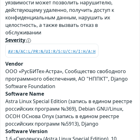
уязвимости может позволить нарушителю,
действующему удаленно, получить доступ к
конфиденциальным данным, нарушить их
целостность, а также вызвать отказ в
обслуживании
Severity
AV:N/AC:L/PR:N/UI:R/S:U/C:H/I:H/A:H
Vendor
ООО «РусБИТех-Астра», Сообщество свободного
программного обеспечения, АО "НППКТ", Django
Software Foundation
Software Name
Astra Linux Special Edition (запись в едином реестре
российских программ №369), Debian GNU/Linux,
ОСОН ОСнова Оnyx (запись в едином реестре
российских программ №5913), Django
Software Version
1.6 «Смоленск» (Astra Linux Special Edition), 10