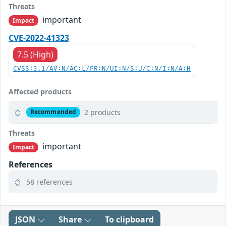
Threats
important
Impact
CVE-2022-41323
7.5 (High)
CVSS:3.1/AV:N/AC:L/PR:N/UI:N/S:U/C:N/I:N/A:H
Affected products
2 products
Recommended
Threats
important
Impact
References
58 references
JSON
Share
To clipboard