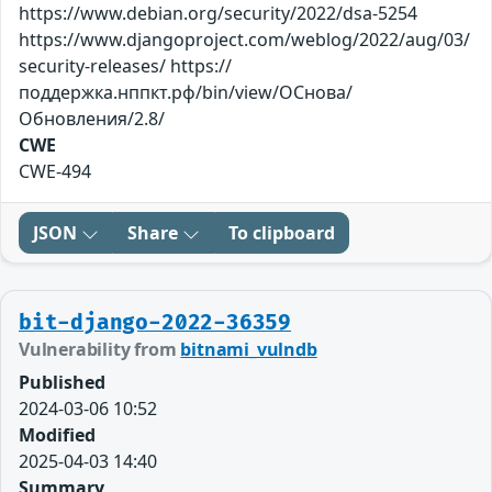
https://www.debian.org/security/2022/dsa-5254
https://www.djangoproject.com/weblog/2022/aug/03/
security-releases/ https://
поддержка.нппкт.рф/bin/view/ОСнова/
Обновления/2.8/
CWE
CWE-494
JSON
Share
To clipboard
bit-django-2022-36359
Vulnerability from
bitnami_vulndb
Published
2024-03-06 10:52
Modified
2025-04-03 14:40
Summary