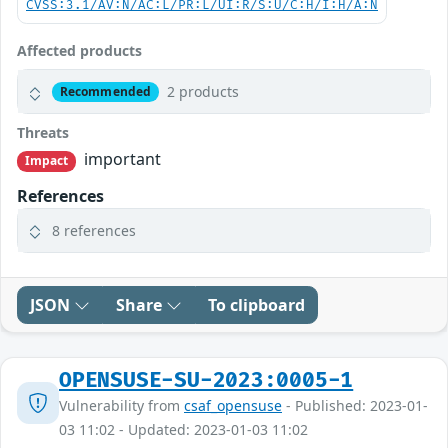
CVSS:3.1/AV:N/AC:L/PR:L/UI:R/S:U/C:H/I:H/A:N
Affected products
2 products
Recommended
Threats
important
Impact
References
8 references
JSON
Share
To clipboard
OPENSUSE-SU-2023:0005-1
Vulnerability from
csaf_opensuse
- Published: 2023-01-
03 11:02 - Updated: 2023-01-03 11:02