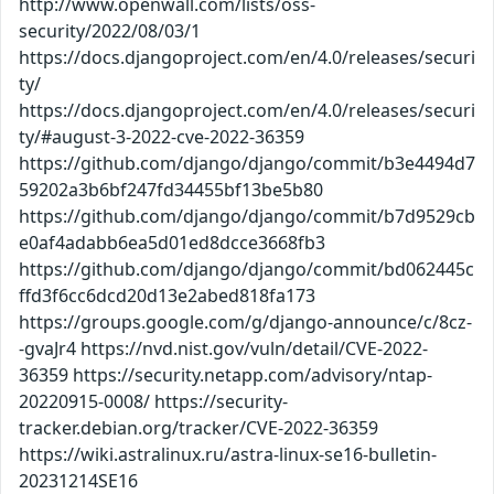
http://www.openwall.com/lists/oss-
security/2022/08/03/1
https://docs.djangoproject.com/en/4.0/releases/securi
ty/
https://docs.djangoproject.com/en/4.0/releases/securi
ty/#august-3-2022-cve-2022-36359
https://github.com/django/django/commit/b3e4494d7
59202a3b6bf247fd34455bf13be5b80
https://github.com/django/django/commit/b7d9529cb
e0af4adabb6ea5d01ed8dcce3668fb3
https://github.com/django/django/commit/bd062445c
ffd3f6cc6dcd20d13e2abed818fa173
https://groups.google.com/g/django-announce/c/8cz-
-gvaJr4 https://nvd.nist.gov/vuln/detail/CVE-2022-
36359 https://security.netapp.com/advisory/ntap-
20220915-0008/ https://security-
tracker.debian.org/tracker/CVE-2022-36359
https://wiki.astralinux.ru/astra-linux-se16-bulletin-
20231214SE16