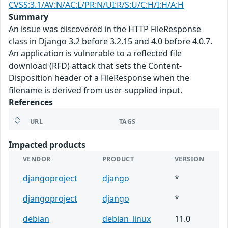
CVSS:3.1/AV:N/AC:L/PR:N/UI:R/S:U/C:H/I:H/A:H
Summary
An issue was discovered in the HTTP FileResponse
class in Django 3.2 before 3.2.15 and 4.0 before 4.0.7.
An application is vulnerable to a reflected file
download (RFD) attack that sets the Content-
Disposition header of a FileResponse when the
filename is derived from user-supplied input.
References
URL
TAGS
Impacted products
VENDOR
PRODUCT
VERSION
djangoproject
django
*
djangoproject
django
*
debian
debian_linux
11.0