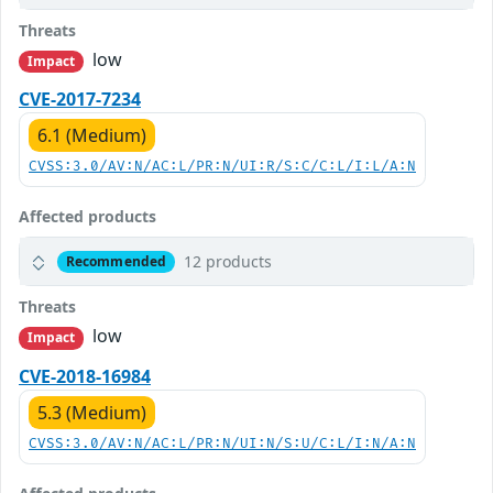
Threats
low
Impact
CVE-2017-7234
6.1 (Medium)
CVSS:3.0/AV:N/AC:L/PR:N/UI:R/S:C/C:L/I:L/A:N
Affected products
12 products
Recommended
Threats
low
Impact
CVE-2018-16984
5.3 (Medium)
CVSS:3.0/AV:N/AC:L/PR:N/UI:N/S:U/C:L/I:N/A:N