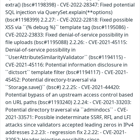
extra() (bsc#1198398) - CVE-2022-28347: Fixed potential
SQL injection via QuerySet.explain(**options)
(bsc#1198399) 2.2.27: - CVE-2022-22818: Fixed possible
XSS via ``{% debug %}`` template tag (bsc#1195086) -
CVE-2022-23833: Fixed denial-of-service possibility in
file uploads (bsc#1195088) 2.2.26: - CVE-2021-45115:
Denial-of-service possibility in
``UserAttributeSimilarityValidator`` (bsc#1194115) -
CVE-2021-45116: Potential information disclosure in
``dictsort`` template filter (bsc#1194117) - CVE-2021-
45452: Potential directory-traversal via
``Storage.save()`` (bsc#) 2.2.25: - CVE-2021-44420:
Potential bypass of an upstream access control based
on URL paths (bsc#1193240) 2.2.24: - CVE-2021-33203:
Potential directory traversal via ``admindocs`` - CVE-
2021-33571: Possible indeterminate SSRF, RFI, and LFI
attacks since validators accepted leading zeros in IPv4
addresses 2.2.23: - regression fix 2.2.22: - CVE-2021-
32052: Header injection possibility since