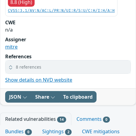
8.8 (High)
CVSS:3.1/AV:N/AC:L/PR:N/UI:R/S:U/C:H/I:H/A:H
CWE
n/a
Assigner
mitre
References
8 references
Show details on NVD website
JSON
Share
To clipboard
Related vulnerabilities
Comments
14
0
Bundles
Sightings
CWE mitigations
0
2