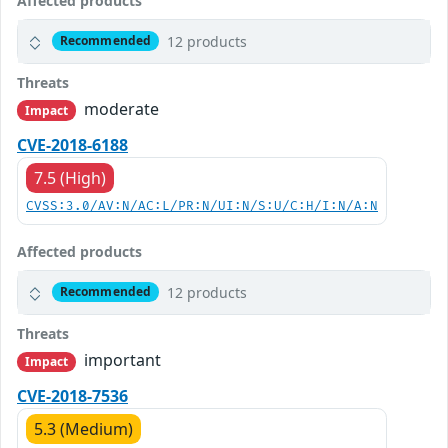
Affected products
12 products
Recommended
Threats
moderate
Impact
CVE-2018-6188
7.5 (High)
CVSS:3.0/AV:N/AC:L/PR:N/UI:N/S:U/C:H/I:N/A:N
Affected products
12 products
Recommended
Threats
important
Impact
CVE-2018-7536
5.3 (Medium)