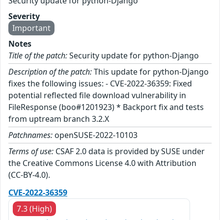
Security update for python-Django
Severity
Important
Notes
Title of the patch:
Security update for python-Django
Description of the patch:
This update for python-Django
fixes the following issues: - CVE-2022-36359: Fixed
potential reflected file download vulnerability in
FileResponse (boo#1201923) * Backport fix and tests
from uptream branch 3.2.X
Patchnames:
openSUSE-2022-10103
Terms of use:
CSAF 2.0 data is provided by SUSE under
the Creative Commons License 4.0 with Attribution
(CC-BY-4.0).
CVE-2022-36359
7.3 (High)