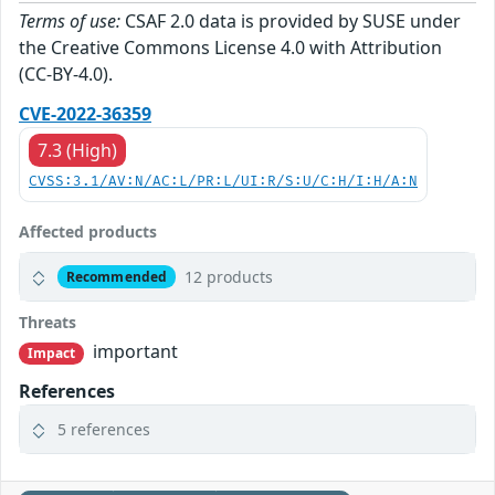
Terms of use:
CSAF 2.0 data is provided by SUSE under
the Creative Commons License 4.0 with Attribution
(CC-BY-4.0).
CVE-2022-36359
7.3 (High)
CVSS:3.1/AV:N/AC:L/PR:L/UI:R/S:U/C:H/I:H/A:N
Affected products
12 products
Recommended
Threats
important
Impact
References
5 references