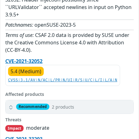
``URLValidator`` accepted newlines in input on Python
3.9.5+
Patchnames:
openSUSE-2023-5
Terms of use:
CSAF 2.0 data is provided by SUSE under
the Creative Commons License 4.0 with Attribution
(CC-BY-4.0).
CVE-2021-32052
5.4 (Medium)
CVSS:3.1/AV:N/AC:L/PR:N/UI:R/S:U/C:L/I:L/A:N
Affected products
2 products
Recommended
Threats
moderate
Impact
CVE-2021-33203