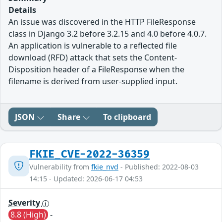
Details
An issue was discovered in the HTTP FileResponse
class in Django 3.2 before 3.2.15 and 4.0 before 4.0.7.
An application is vulnerable to a reflected file
download (RFD) attack that sets the Content-
Disposition header of a FileResponse when the
filename is derived from user-supplied input.
JSON
Share
To clipboard
FKIE_CVE-2022-36359
Vulnerability from
fkie_nvd
- Published: 2022-08-03
14:15 - Updated: 2026-06-17 04:53
Severity
8.8 (High)
-