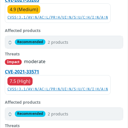
4.9 (Medium)
CVSS:3.1/AV:N/AC:L/PR:H/UI:N/S:U/C:H/I:N/A:N
Affected products
2 products
Recommended
Threats
moderate
Impact
CVE-2021-33571
7.5 (High)
CVSS:3.1/AV:N/AC:L/PR:N/UI:N/S:U/C:N/I:H/A:N
Affected products
2 products
Recommended
Threats