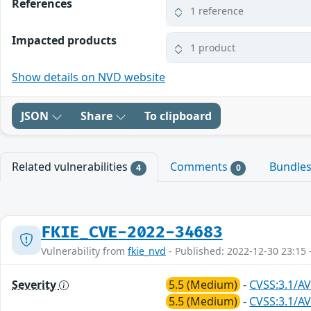
References
1 reference
Impacted products
1 product
Show details on NVD website
JSON
Share
To clipboard
Related vulnerabilities
Comments
Bundle
4
0
FKIE_CVE-2022-34683
Vulnerability from
fkie_nvd
- Published: 2022-12-30 23:15 
Severity
5.5 (Medium)
-
CVSS:3.1/AV
5.5 (Medium)
-
CVSS:3.1/AV