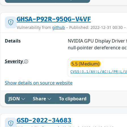
GHSA-P92R-95QG-V4VF
Vulnerability from
github
– Published: 2022-12-31 00:30 –
Details
NVIDIA GPU Display Driver 
null-pointer dereference oc
Severity
5.5 (Medium)
CVSS:3.1/AV:L/AC:L/PR:L/
Show details on source website
JSON
Share
To clipboard
GSD-2022-34683