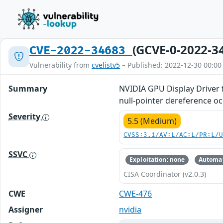
(GCVE-0-2022-3
CVE-2022-34683
Vulnerability from
cvelistv5
– Published: 2022-12-30 00:00
Summary
NVIDIA GPU Display Driver 
null-pointer dereference oc
Severity
5.5 (Medium)
CVSS:3.1/AV:L/AC:L/PR:L/
SSVC
Exploitation: none
Automat
CISA Coordinator (v2.0.3)
CWE
CWE-476
Assigner
nvidia