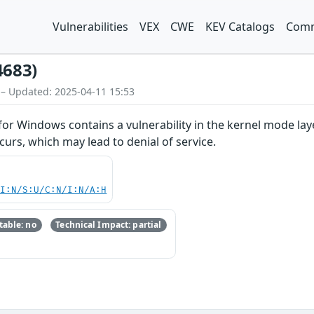
Vulnerabilities
VEX
CWE
KEV Catalogs
Comm
4683)
 – Updated: 2025-04-11 15:53
for Windows contains a vulnerability in the kernel mode l
curs, which may lead to denial of service.
UI:N/S:U/C:N/I:N/A:H
able: no
Technical Impact: partial