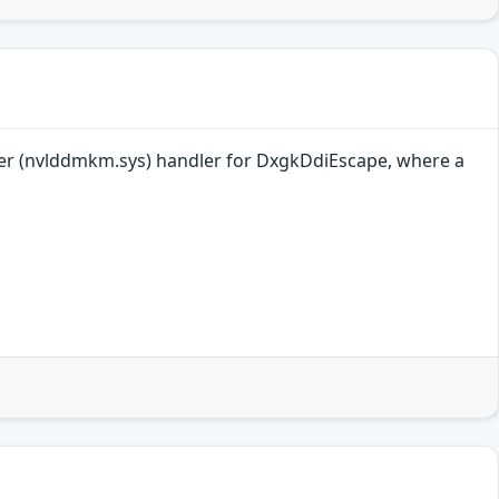
ayer (nvlddmkm.sys) handler for DxgkDdiEscape, where a