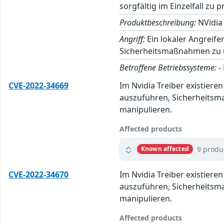
sorgfältig im Einzelfall zu p
Produktbeschreibung:
NVidia 
Angriff:
Ein lokaler Angreif
Sicherheitsmaßnahmen zu um
Betroffene Betriebssysteme:
-
CVE-2022-34669
Im Nvidia Treiber existier
auszuführen, Sicherheitsma
manipulieren.
Affected products
9 produ
Known affected
CVE-2022-34670
Im Nvidia Treiber existier
auszuführen, Sicherheitsma
manipulieren.
Affected products