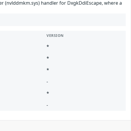
ayer (nvlddmkm.sys) handler for DxgkDdiEscape, where a
VERSION
*
*
*
-
*
-