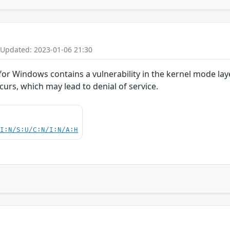
 Updated: 2023-01-06 21:30
for Windows contains a vulnerability in the kernel mode l
curs, which may lead to denial of service.
UI:N/S:U/C:N/I:N/A:H