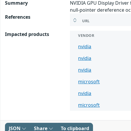
Summary
NVIDIA GPU Display Driver 
null-pointer dereference oc
References
URL
Impacted products
VENDOR
nvidia
nvidia
nvidia
microsoft
nvidia
microsoft
JSON
Share
To clipboard