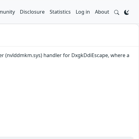
unity
Disclosure
Statistics
Log in
About
ayer (nvlddmkm.sys) handler for DxgkDdiEscape, where a