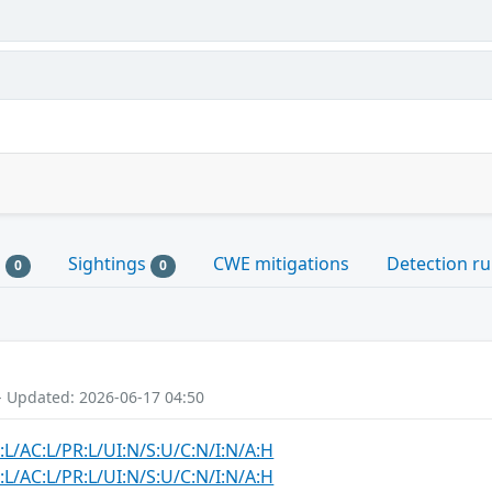
s
Sightings
CWE mitigations
Detection ru
0
0
- Updated: 2026-06-17 04:50
:L/AC:L/PR:L/UI:N/S:U/C:N/I:N/A:H
:L/AC:L/PR:L/UI:N/S:U/C:N/I:N/A:H