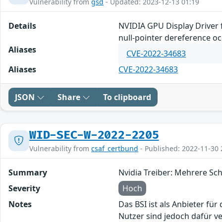
Vulnerability from
gsd
- Updated: 2023-12-13 01:19
Details
NVIDIA GPU Display Driver 
null-pointer dereference oc
Aliases
CVE-2022-34683
Aliases
CVE-2022-34683
JSON
Share
To clipboard
WID-SEC-W-2022-2205
Vulnerability from
csaf_certbund
- Published: 2022-11-30 
Summary
Nvidia Treiber: Mehrere Sc
Severity
Hoch
Notes
Das BSI ist als Anbieter fü
Nutzer sind jedoch dafür v