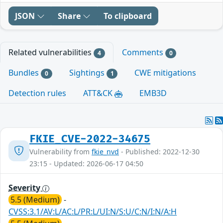
JSON
Share
To clipboard
Related vulnerabilities
Comments
4
0
Bundles
Sightings
CWE mitigations
0
1
Detection rules
ATT&CK
EMB3D
FKIE_CVE-2022-34675
Vulnerability from
fkie_nvd
- Published: 2022-12-30
23:15 - Updated: 2026-06-17 04:50
Severity
5.5 (Medium)
-
CVSS:3.1/AV:L/AC:L/PR:L/UI:N/S:U/C:N/I:N/A:H