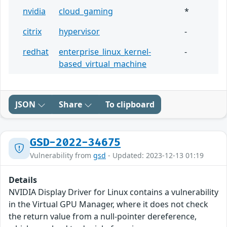
nvidia
cloud_gaming
*
citrix
hypervisor
-
redhat
enterprise_linux_kernel-
-
based_virtual_machine
JSON
Share
To clipboard
GSD-2022-34675
Vulnerability from
gsd
- Updated: 2023-12-13 01:19
Details
NVIDIA Display Driver for Linux contains a vulnerability
in the Virtual GPU Manager, where it does not check
the return value from a null-pointer dereference,