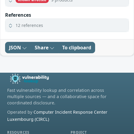
References
12 references
JSON
Share
To clipboard
Fast vulnerability lookup and correlation across
multiple sources — and a collaborative space for
coordinated disclosure.
Operated by
Computer Incident Response Center
Luxembourg (CIRCL)
RESOURCES
PROJECT