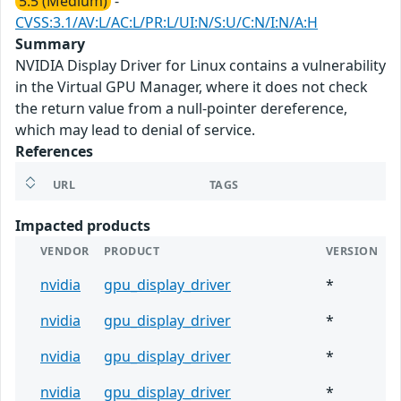
5.5 (Medium)
-
CVSS:3.1/AV:L/AC:L/PR:L/UI:N/S:U/C:N/I:N/A:H
Summary
NVIDIA Display Driver for Linux contains a vulnerability
in the Virtual GPU Manager, where it does not check
the return value from a null-pointer dereference,
which may lead to denial of service.
References
URL
TAGS
Impacted products
VENDOR
PRODUCT
VERSION
nvidia
gpu_display_driver
*
nvidia
gpu_display_driver
*
nvidia
gpu_display_driver
*
nvidia
gpu_display_driver
*