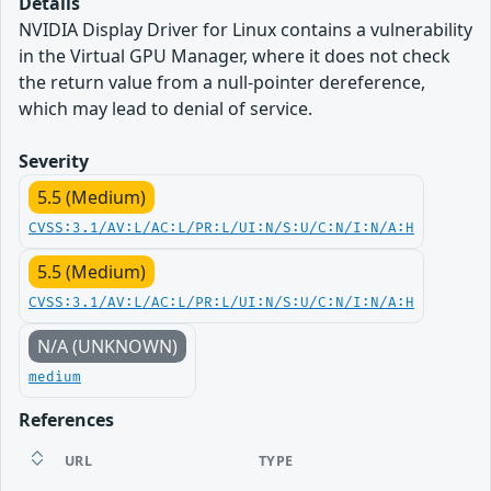
Details
NVIDIA Display Driver for Linux contains a vulnerability
in the Virtual GPU Manager, where it does not check
the return value from a null-pointer dereference,
which may lead to denial of service.
Severity
5.5 (Medium)
CVSS:3.1/AV:L/AC:L/PR:L/UI:N/S:U/C:N/I:N/A:H
5.5 (Medium)
CVSS:3.1/AV:L/AC:L/PR:L/UI:N/S:U/C:N/I:N/A:H
N/A (UNKNOWN)
medium
References
URL
TYPE