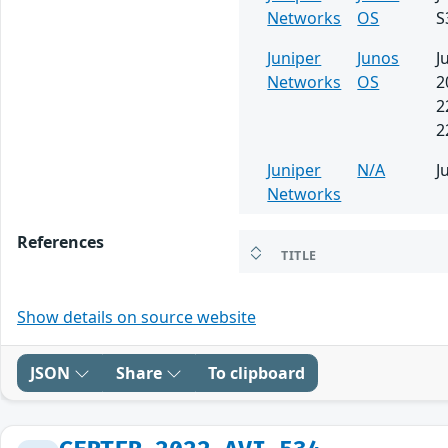
Networks
OS
S
Juniper
Junos
J
Networks
OS
2
2
2
Juniper
N/A
J
Networks
References
TITLE
Show details on source website
JSON
Share
To clipboard