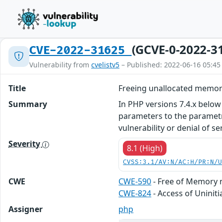
(GCVE-0-2022-3
CVE-2022-31625
Vulnerability from
cvelistv5
– Published: 2022-06-16 05:45
Title
Freeing unallocated memor
Summary
In PHP versions 7.4.x below
parameters to the parametr
vulnerability or denial of se
Severity
8.1 (High)
CVSS:3.1/AV:N/AC:H/PR:N/
CWE
CWE-590
- Free of Memory 
CWE-824
- Access of Uniniti
Assigner
php