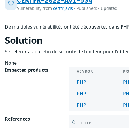
CERTFR-2022-AVI-534
Vulnerability from
certfr_avis
- Published: - Updated:
De multiples vulnérabilités ont été découvertes dans PHP
Solution
Se référer au bulletin de sécurité de l'éditeur pour l'obt
None
Impacted products
VENDOR
PR
PHP
P
PHP
P
PHP
P
References
TITLE