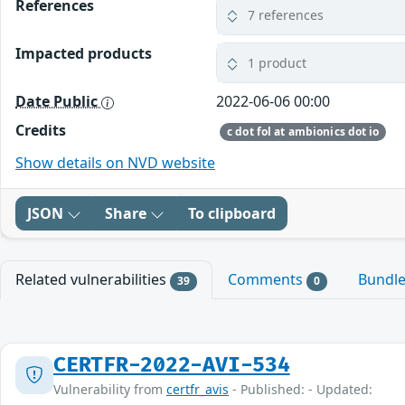
References
7 references
Impacted products
1 product
Date Public
2022-06-06 00:00
Credits
c dot fol at ambionics dot io
Show details on NVD website
JSON
Share
To clipboard
Related vulnerabilities
Comments
Bundl
39
0
CERTFR-2022-AVI-534
Vulnerability from
certfr_avis
- Published: - Updated: