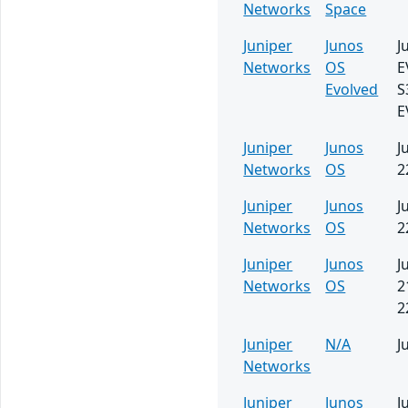
Networks
Space
Juniper
Junos
J
Networks
OS
E
Evolved
S
E
Juniper
Junos
J
Networks
OS
2
Juniper
Junos
J
Networks
OS
2
Juniper
Junos
J
Networks
OS
2
2
Juniper
N/A
J
Networks
Juniper
Junos
J