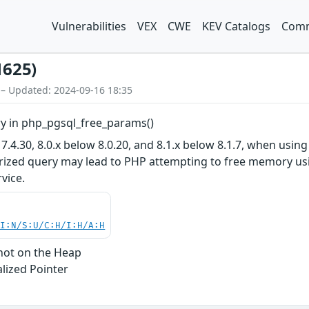
Vulnerabilities
VEX
CWE
KEV Catalogs
Comm
1625)
 – Updated: 2024-09-16 18:35
y in php_pgsql_free_params()
 7.4.30, 8.0.x below 8.0.20, and 8.1.x below 8.1.7, when usin
ized query may lead to PHP attempting to free memory using
rvice.
UI:N/S:U/C:H/I:H/A:H
not on the Heap
alized Pointer