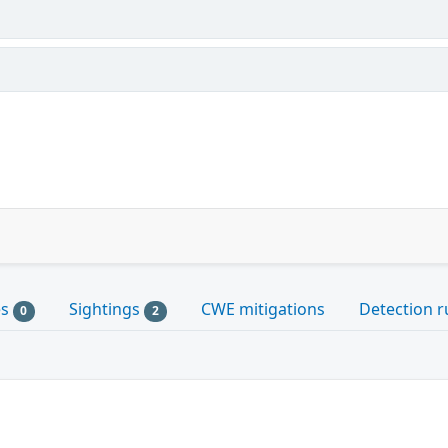
es
Sightings
CWE mitigations
Detection r
0
2