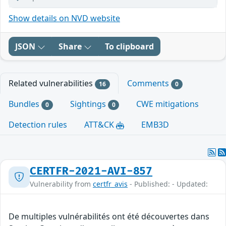
Show details on NVD website
JSON
Share
To clipboard
Related vulnerabilities
Comments
16
0
Bundles
Sightings
CWE mitigations
0
0
Detection rules
ATT&CK
EMB3D
CERTFR-2021-AVI-857
Vulnerability from
certfr_avis
- Published: - Updated:
De multiples vulnérabilités ont été découvertes dans