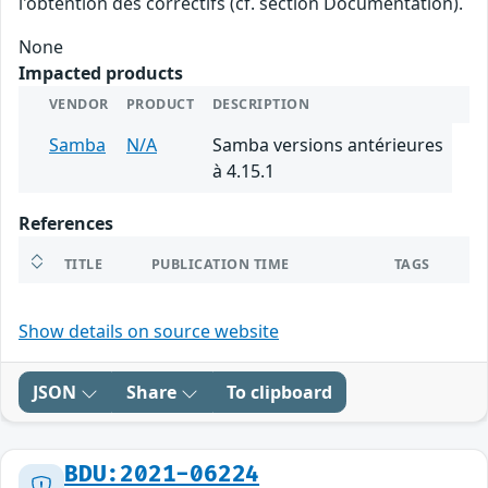
l'obtention des correctifs (cf. section Documentation).
None
Impacted products
VENDOR
PRODUCT
DESCRIPTION
Samba
N/A
Samba versions antérieures
à 4.15.1
References
TITLE
PUBLICATION TIME
TAGS
Show details on source website
JSON
Share
To clipboard
BDU:2021-06224