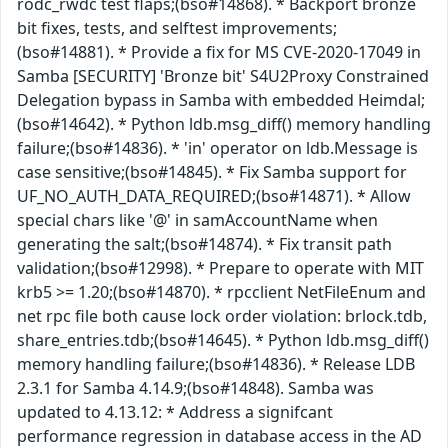
rodc_rwdc test flaps;(bso#14868). * Backport bronze
bit fixes, tests, and selftest improvements;
(bso#14881). * Provide a fix for MS CVE-2020-17049 in
Samba [SECURITY] 'Bronze bit' S4U2Proxy Constrained
Delegation bypass in Samba with embedded Heimdal;
(bso#14642). * Python ldb.msg_diff() memory handling
failure;(bso#14836). * 'in' operator on ldb.Message is
case sensitive;(bso#14845). * Fix Samba support for
UF_NO_AUTH_DATA_REQUIRED;(bso#14871). * Allow
special chars like '@' in samAccountName when
generating the salt;(bso#14874). * Fix transit path
validation;(bso#12998). * Prepare to operate with MIT
krb5 >= 1.20;(bso#14870). * rpcclient NetFileEnum and
net rpc file both cause lock order violation: brlock.tdb,
share_entries.tdb;(bso#14645). * Python ldb.msg_diff()
memory handling failure;(bso#14836). * Release LDB
2.3.1 for Samba 4.14.9;(bso#14848). Samba was
updated to 4.13.12: * Address a signifcant
performance regression in database access in the AD