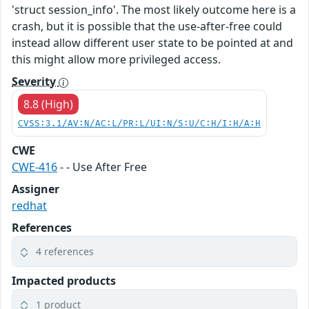
'struct session_info'. The most likely outcome here is a
crash, but it is possible that the use-after-free could
instead allow different user state to be pointed at and
this might allow more privileged access.
Severity
8.8 (High)
CVSS:3.1/AV:N/AC:L/PR:L/UI:N/S:U/C:H/I:H/A:H
CWE
CWE-416
- - Use After Free
Assigner
redhat
References
4 references
Impacted products
1 product