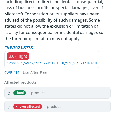
including direct, indirect, incidental, consequential,
loss of business profits or special damages, even if
Microsoft Corporation or its suppliers have been
advised of the possibility of such damages. Some
states do not allow the exclusion or limitation of
liability for consequential or incidental damages so
the foregoing limitation may not apply.
CVE-2021-3738
8.8 (High)
CVSS:3.1/AV:N/AC:L/PR:L/UI:N/S:U/C:H/I:H/A:H
CWE-416
- Use After Free
Affected products
1 product
Fixed
1 product
Known affected