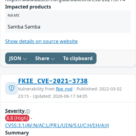
Impacted products
NAME
Samba Samba
Show details on source website
JSON
Share
To clipboard
FKIE_CVE-2021-3738
Vulnerability from
fkie_nvd
- Published: 2022-03-02
23:15 - Updated: 2026-06-17 04:05
Severity
8.8 (High)
-
CVSS:3.1/AV:N/AC:L/PR:L/UI:N/S:U/C:H/I:H/A:H
Summary