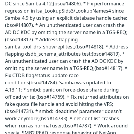
DC since Samba 4.12;(bso#14806). * Fix performance
regression in lsa_LookupSids3/LookupNames4 since
Samba 4.9 by using an explicit database handle cache;
(bso#14807). * An unuthenticated user can crash the
AD DC KDC by omitting the server name in a TGS-REQ;
(bso#14817). * Address flapping
samba_tool_drs_showrepl test;(bso#14818). * Address
flapping dsdb_schema_attributes test;(bso#14819). *
An unuthenticated user can crash the AD DC KDC by
omitting the server name in a TGS-REQ;(bso#14817). *
Fix CTDB flag/status update race
conditions(bso#14784). Samba was updated to
4.13.11: * smbd: panic on force-close share during
offload write; (bso#14769). * Fix returned attributes on
fake quota file handle and avoid hitting the VFS;
(bso#14731). * smbd: 'deadtime' parameter doesn't
work anymore;(bso#14783). * net conf list crashes
when run as normal user;(bso#14787). * Work around
special SMB2 READ response behavior of NetApp