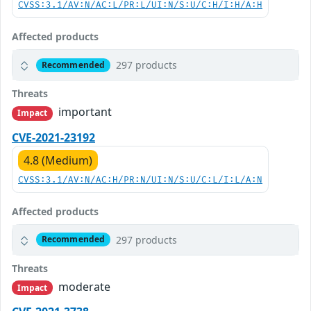
CVSS:3.1/AV:N/AC:L/PR:L/UI:N/S:U/C:H/I:H/A:H
Affected products
297 products
Recommended
Threats
important
Impact
CVE-2021-23192
4.8 (Medium)
CVSS:3.1/AV:N/AC:H/PR:N/UI:N/S:U/C:L/I:L/A:N
Affected products
297 products
Recommended
Threats
moderate
Impact