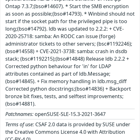
Ontap 7.3.7;(bso#14607). * Start the SMB encryption
as soon as possible;(bso#14793). * Winbind should not
start if the socket path for the privileged pipe is too
long;(bso#14792). ldb was updated to 2.2.2: + CVE-
2020-25718: samba: An RODC can issue (forge)
administrator tickets to other servers; (bsc#1192246);
(bso#14558) + CVE-2021-3738: samba: crash in dsdb
stack; (bsc#1192215);(bso#14848) Release ldb 2.2.2 +
Corrected python behaviour for 'in' for LDAP
attributes contained as part of ldb.Message;
(bso#14845). + Fix memory handling in ldb.msg_diff
Corrected python docstrings;(bso#14836) + Backport
bronze bit fixes, tests, and selftest improvements;
(bso#14881).
Patchnames:
openSUSE-SLE-15.3-2021-3647
Terms of use:
CSAF 2.0 data is provided by SUSE under
the Creative Commons License 4.0 with Attribution
(CC-BY-4.0).