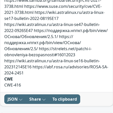
https://www.samba.org/samba/security/CVE-2021-
3738.html https://www.suse.com/security/cve/CVE-
2021-3738.html https://wiki.astralinux.ru/astra-linux-
se17-bulletin-2022-0819SE17
https://wiki.astralinux.ru/astra-linux-se47-bulletin-
2022-0926SE47 https://поддержка.нппкт.рф/bin/view/
ОСнова/Обновления/2.5.1/ https://
поддержка.нппкт.рф/bin/view/ОСнова/
Обновления/2.5/ https://strelets.net/patchi-i-
obnovleniya-bezopasnosti#16012023
https://wiki.astralinux.ru/astra-linux-se16-bulletin-
20231214SE16 https://abf.rosa.ru/advisories/ROSA-SA-
2024-2451
CWE
CWE-416
JSON
Share
To clipboard