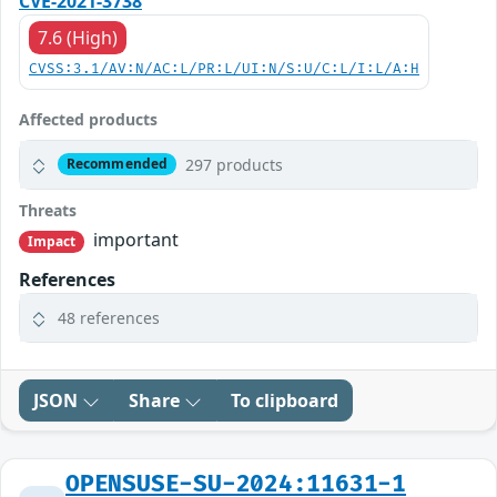
CVE-2021-3738
7.6 (High)
CVSS:3.1/AV:N/AC:L/PR:L/UI:N/S:U/C:L/I:L/A:H
Affected products
297 products
Recommended
Threats
important
Impact
References
48 references
JSON
Share
To clipboard
OPENSUSE-SU-2024:11631-1