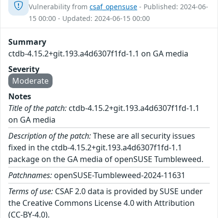
Vulnerability from
csaf_opensuse
- Published: 2024-06-
15 00:00 - Updated: 2024-06-15 00:00
Summary
ctdb-4.15.2+git.193.a4d6307f1fd-1.1 on GA media
Severity
Moderate
Notes
Title of the patch:
ctdb-4.15.2+git.193.a4d6307f1fd-1.1
on GA media
Description of the patch:
These are all security issues
fixed in the ctdb-4.15.2+git.193.a4d6307f1fd-1.1
package on the GA media of openSUSE Tumbleweed.
Patchnames:
openSUSE-Tumbleweed-2024-11631
Terms of use:
CSAF 2.0 data is provided by SUSE under
the Creative Commons License 4.0 with Attribution
(CC-BY-4.0).