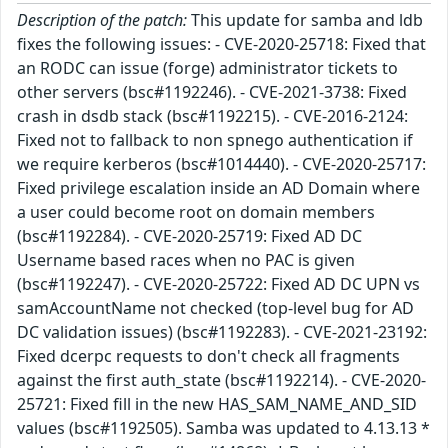
Description of the patch:
This update for samba and ldb
fixes the following issues: - CVE-2020-25718: Fixed that
an RODC can issue (forge) administrator tickets to
other servers (bsc#1192246). - CVE-2021-3738: Fixed
crash in dsdb stack (bsc#1192215). - CVE-2016-2124:
Fixed not to fallback to non spnego authentication if
we require kerberos (bsc#1014440). - CVE-2020-25717:
Fixed privilege escalation inside an AD Domain where
a user could become root on domain members
(bsc#1192284). - CVE-2020-25719: Fixed AD DC
Username based races when no PAC is given
(bsc#1192247). - CVE-2020-25722: Fixed AD DC UPN vs
samAccountName not checked (top-level bug for AD
DC validation issues) (bsc#1192283). - CVE-2021-23192:
Fixed dcerpc requests to don't check all fragments
against the first auth_state (bsc#1192214). - CVE-2020-
25721: Fixed fill in the new HAS_SAM_NAME_AND_SID
values (bsc#1192505). Samba was updated to 4.13.13 *