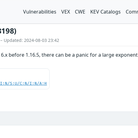
Vulnerabilities
VEX
CWE
KEV Catalogs
Comm
3198)
 – Updated: 2024-08-03 23:42
16.x before 1.16.5, there can be a panic for a large expone
UI:N/S:U/C:N/I:N/A:H