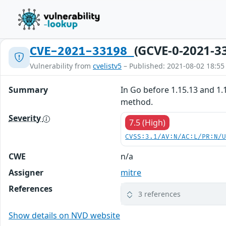
(GCVE-0-2021-3
CVE-2021-33198
Vulnerability from
cvelistv5
– Published: 2021-08-02 18:55
Summary
In Go before 1.15.13 and 1.
method.
Severity
7.5 (High)
CVSS:3.1/AV:N/AC:L/PR:N/
CWE
n/a
Assigner
mitre
References
3 references
Show details on NVD website