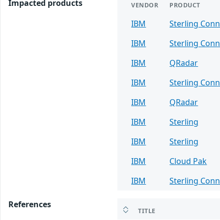
Impacted products
VENDOR
PRODUCT
IBM
Sterling Conn
IBM
Sterling Conn
IBM
QRadar
IBM
Sterling Conn
IBM
QRadar
IBM
Sterling
IBM
Sterling
IBM
Cloud Pak
IBM
Sterling Conn
References
TITLE