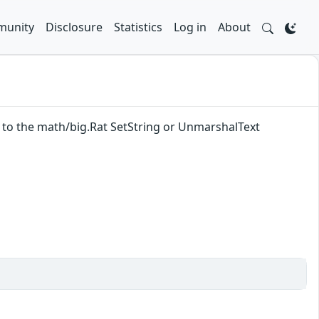
unity
Disclosure
Statistics
Log in
About
nt to the math/big.Rat SetString or UnmarshalText