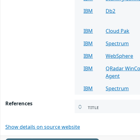
IBM
Db2
IBM
Cloud Pak
IBM
Spectrum
IBM
WebSphere
IBM
QRadar WinCol
Agent
IBM
Spectrum
References
TITLE
Show details on source website