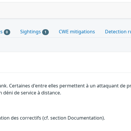
es
Sightings
CWE mitigations
Detection r
0
1
unk. Certaines d'entre elles permettent à un attaquant de 
n déni de service à distance.
ention des correctifs (cf. section Documentation).