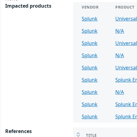
Impacted products
VENDOR
PRODUCT
Splunk
Universa
Splunk
N/A
Splunk
Universa
Splunk
N/A
Splunk
Universa
Splunk
Splunk E
Splunk
N/A
Splunk
Splunk E
Splunk
Splunk E
References
TITLE