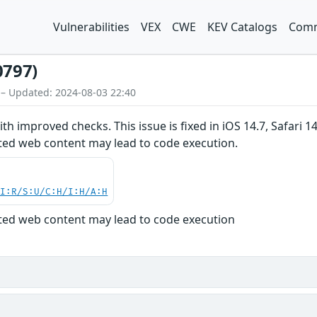
Vulnerabilities
VEX
CWE
KEV Catalogs
Comm
0797)
 – Updated: 2024-08-03 22:40
h improved checks. This issue is fixed in iOS 14.7, Safari 1
fted web content may lead to code execution.
UI:R/S:U/C:H/I:H/A:H
fted web content may lead to code execution