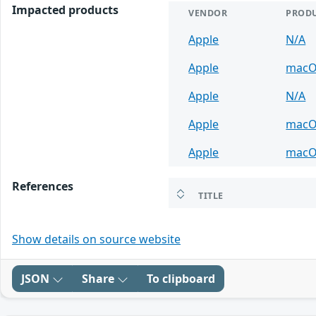
Impacted products
VENDOR
PROD
Apple
N/A
Apple
mac
Apple
N/A
Apple
mac
Apple
mac
References
TITLE
Show details on source website
JSON
Share
To clipboard