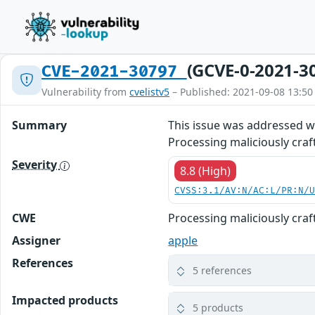
(GCVE-0-2021-3
CVE-2021-30797
Vulnerability from
cvelistv5
– Published: 2021-09-08 13:50
Summary
This issue was addressed wit
Processing maliciously cra
Severity
8.8 (High)
CVSS:3.1/AV:N/AC:L/PR:N/
CWE
Processing maliciously cra
Assigner
apple
References
5 references
Impacted products
5 products