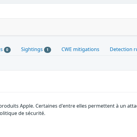
es
Sightings
CWE mitigations
Detection r
0
1
 produits Apple. Certaines d'entre elles permettent à un at
litique de sécurité.