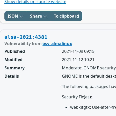
Show details on source website
JSON
Share
To clipboard
alsa-2021:4381
Vulnerability from
osv_almalinux
Published
2021-11-09 09:15
Modified
2021-11-12 10:21
Summary
Moderate: GNOME security,
Details
GNOME is the default desk
The following packages hav
Security Fix(es):
webkitgtk: Use-after-f