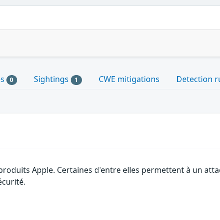
es
Sightings
CWE mitigations
Detection r
0
1
 produits Apple. Certaines d'entre elles permettent à un at
curité.