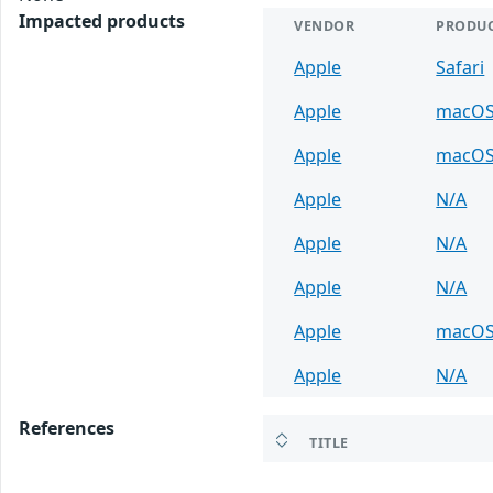
Impacted products
VENDOR
PRODU
Apple
Safari
Apple
macO
Apple
macO
Apple
N/A
Apple
N/A
Apple
N/A
Apple
macO
Apple
N/A
References
TITLE