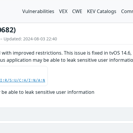
Vulnerabilities
VEX
CWE
KEV Catalogs
Comm
0682)
 – Updated: 2024-08-03 22:40
with improved restrictions. This issue is fixed in tvOS 14.6
ous application may be able to leak sensitive user informati
UI:R/S:U/C:H/I:N/A:N
 be able to leak sensitive user information