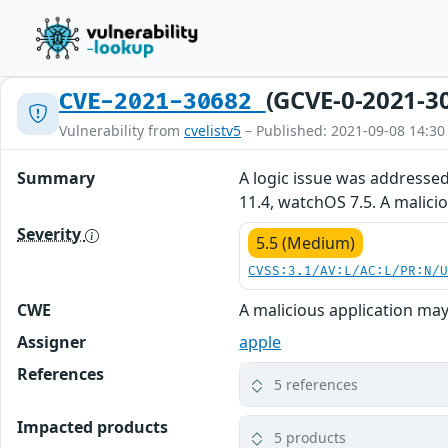
(GCVE-0-2021-3
CVE-2021-30682
Vulnerability from
cvelistv5
– Published: 2021-09-08 14:30
Summary
A logic issue was addressed 
11.4, watchOS 7.5. A malici
Severity
5.5 (Medium)
CVSS:3.1/AV:L/AC:L/PR:N/
CWE
A malicious application may
Assigner
apple
References
5 references
Impacted products
5 products