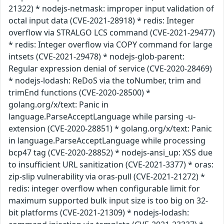
21322) * nodejs-netmask: improper input validation of
octal input data (CVE-2021-28918) * redis: Integer
overflow via STRALGO LCS command (CVE-2021-29477)
* redis: Integer overflow via COPY command for large
intsets (CVE-2021-29478) * nodejs-glob-parent:
Regular expression denial of service (CVE-2020-28469)
* nodejs-lodash: ReDoS via the toNumber, trim and
trimEnd functions (CVE-2020-28500) *
golang.org/x/text: Panic in
language.ParseAcceptLanguage while parsing -u-
extension (CVE-2020-28851) * golang.org/x/text: Panic
in language.ParseAcceptLanguage while processing
bcp47 tag (CVE-2020-28852) * nodejs-ansi_up: XSS due
to insufficient URL sanitization (CVE-2021-3377) * oras:
zip-slip vulnerability via oras-pull (CVE-2021-21272) *
redis: integer overflow when configurable limit for
maximum supported bulk input size is too big on 32-
bit platforms (CVE-2021-21309) * nodejs-lodash: