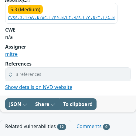
5.3 (Medium)
CVSS:3.1/AV:N/AC:L/PR:N/UI:N/S:U/C:N/I:L/A:N
CWE
n/a
Assigner
mitre
References
3 references
Show details on NVD website
JSON
Share
To clipboard
Related vulnerabilities
Comments
12
0