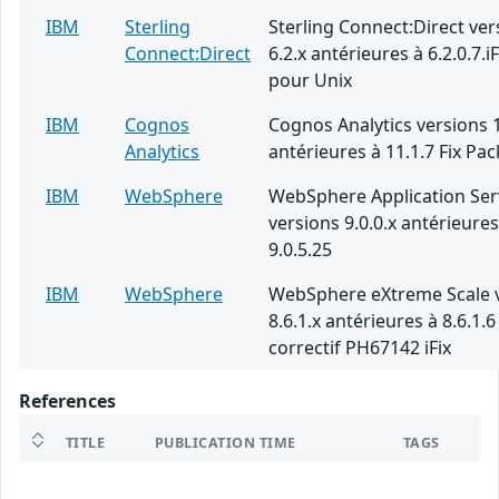
IBM
Sterling
Sterling Connect:Direct ver
Connect:Direct
6.2.x antérieures à 6.2.0.7.i
pour Unix
IBM
Cognos
Cognos Analytics versions 1
Analytics
antérieures à 11.1.7 Fix Pac
IBM
WebSphere
WebSphere Application Ser
versions 9.0.0.x antérieures
9.0.5.25
IBM
WebSphere
WebSphere eXtreme Scale 
8.6.1.x antérieures à 8.6.1.6
correctif PH67142 iFix
References
TITLE
PUBLICATION TIME
TAGS