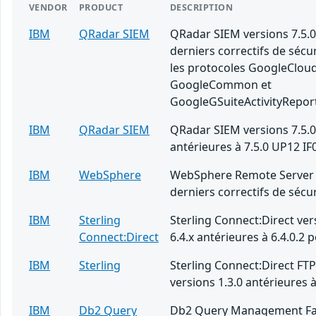
VENDOR
PRODUCT
DESCRIPTION
IBM
QRadar SIEM
QRadar SIEM versions 7.5.0
derniers correctifs de sécu
les protocoles GoogleClou
GoogleCommon et
GoogleGSuiteActivityRepor
IBM
QRadar SIEM
QRadar SIEM versions 7.5.0
antérieures à 7.5.0 UP12 IF
IBM
WebSphere
WebSphere Remote Server 
derniers correctifs de sécur
IBM
Sterling
Sterling Connect:Direct ver
Connect:Direct
6.4.x antérieures à 6.4.0.2 
IBM
Sterling
Sterling Connect:Direct FT
versions 1.3.0 antérieures à
IBM
Db2 Query
Db2 Query Management Fac