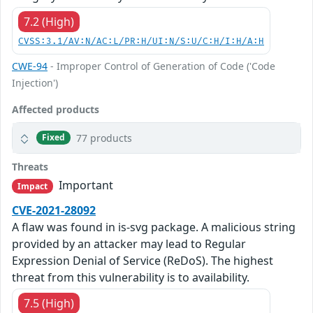
7.2 (High)
CVSS:3.1/AV:N/AC:L/PR:H/UI:N/S:U/C:H/I:H/A:H
CWE-94
- Improper Control of Generation of Code ('Code
Injection')
Affected products
77 products
Fixed
Threats
Important
Impact
CVE-2021-28092
A flaw was found in is-svg package. A malicious string
provided by an attacker may lead to Regular
Expression Denial of Service (ReDoS). The highest
threat from this vulnerability is to availability.
7.5 (High)