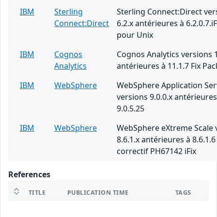
IBM
Sterling
Sterling Connect:Direct ver
Connect:Direct
6.2.x antérieures à 6.2.0.7.i
pour Unix
IBM
Cognos
Cognos Analytics versions 1
Analytics
antérieures à 11.1.7 Fix Pac
IBM
WebSphere
WebSphere Application Ser
versions 9.0.0.x antérieures
9.0.5.25
IBM
WebSphere
WebSphere eXtreme Scale 
8.6.1.x antérieures à 8.6.1.6
correctif PH67142 iFix
References
TITLE
PUBLICATION TIME
TAGS