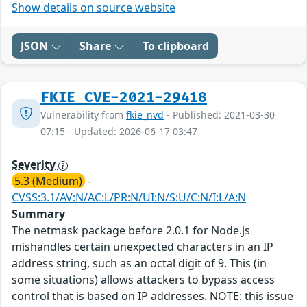
Show details on source website
JSON
Share
To clipboard
FKIE_CVE-2021-29418
Vulnerability from
fkie_nvd
- Published: 2021-03-30
07:15 - Updated: 2026-06-17 03:47
Severity
5.3 (Medium)
-
CVSS:3.1/AV:N/AC:L/PR:N/UI:N/S:U/C:N/I:L/A:N
Summary
The netmask package before 2.0.1 for Node.js
mishandles certain unexpected characters in an IP
address string, such as an octal digit of 9. This (in
some situations) allows attackers to bypass access
control that is based on IP addresses. NOTE: this issue