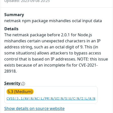
Updated: 2023-09-08 20:25
Summary
netmask npm package mishandles octal input data
Details
The netmask package before 2.0.1 for Node.js
mishandles certain unexpected characters in an IP
address string, such as an octal digit of 9. This (in
some situations) allows attackers to bypass access
control that is based on IP addresses. NOTE: this issue
exists because of an incomplete fix for CVE-2021-
28918.
Severity
5.3 (Medium)
CVSS:3.1/AV:N/AC:L/PR:N/UI:N/S:U/C:N/I:L/A:N
Show details on source website