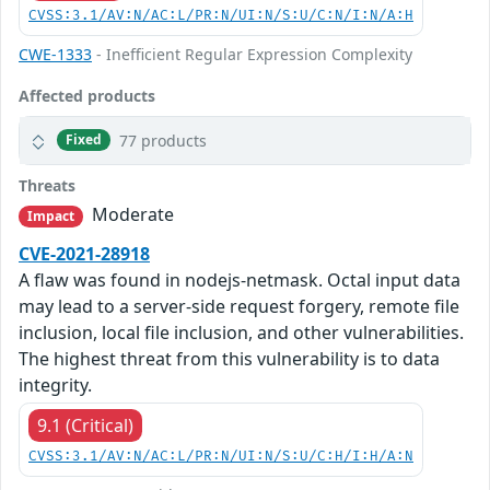
CVSS:3.1/AV:N/AC:L/PR:N/UI:N/S:U/C:N/I:N/A:H
CWE-1333
- Inefficient Regular Expression Complexity
Affected products
77 products
Fixed
Threats
Moderate
Impact
CVE-2021-28918
A flaw was found in nodejs-netmask. Octal input data
may lead to a server-side request forgery, remote file
inclusion, local file inclusion, and other vulnerabilities.
The highest threat from this vulnerability is to data
integrity.
9.1 (Critical)
CVSS:3.1/AV:N/AC:L/PR:N/UI:N/S:U/C:H/I:H/A:N