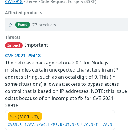
CWE-918
- Server-Side Request Forgery (SSRF)
Affected products
77 products
Fixed
Threats
Important
Impact
CVE-2021-29418
The netmask package before 2.0.1 for Node.js
mishandles certain unexpected characters in an IP
address string, such as an octal digit of 9. This (in
some situations) allows attackers to bypass access
control that is based on IP addresses. NOTE: this issue
exists because of an incomplete fix for CVE-2021-
28918.
5.3 (Medium)
CVSS:3.1/AV:N/AC:L/PR:N/UI:N/S:U/C:N/I:L/A:N