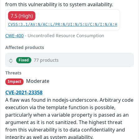
from this vulnerability is to system availability.
7.5 (High)
CVSS:3.1/AV:N/AC:L/PR:N/UI:N/S:U/C:N/I:N/A:H
CWE-400
- Uncontrolled Resource Consumption
Affected products
77 products
Fixed
Threats
Moderate
Impact
CVE-2021-23358
A flaw was found in nodejs-underscore. Arbitrary code
execution via the template function is possible,
particularly when a variable property is passed as an
argument as it is not sanitized. The highest threat
from this vulnerability is to data confidentiality and
integrity as well as system availability.