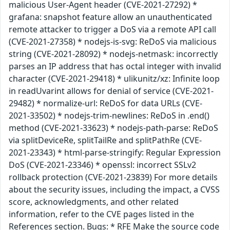
malicious User-Agent header (CVE-2021-27292) *
grafana: snapshot feature allow an unauthenticated
remote attacker to trigger a DoS via a remote API call
(CVE-2021-27358) * nodejs-is-svg: ReDoS via malicious
string (CVE-2021-28092) * nodejs-netmask: incorrectly
parses an IP address that has octal integer with invalid
character (CVE-2021-29418) * ulikunitz/xz: Infinite loop
in readUvarint allows for denial of service (CVE-2021-
29482) * normalize-url: ReDoS for data URLs (CVE-
2021-33502) * nodejs-trim-newlines: ReDoS in .end()
method (CVE-2021-33623) * nodejs-path-parse: ReDoS
via splitDeviceRe, splitTailRe and splitPathRe (CVE-
2021-23343) * html-parse-stringify: Regular Expression
DoS (CVE-2021-23346) * openssl: incorrect SSLv2
rollback protection (CVE-2021-23839) For more details
about the security issues, including the impact, a CVSS
score, acknowledgments, and other related
information, refer to the CVE pages listed in the
References section. Bugs: * RFE Make the source code