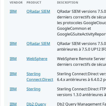
VENDOR
PRODUCT
DESCRIPTION
IBM
QRadar SIEM
QRadar SIEM versions 7.5.0
derniers correctifs de sécu
les protocoles GoogleClou
GoogleCommon et
GoogleGSuiteActivityRepor
IBM
QRadar SIEM
QRadar SIEM versions 7.5.0
antérieures à 7.5.0 UP12 IF
IBM
WebSphere
WebSphere Remote Server 
derniers correctifs de sécur
IBM
Sterling
Sterling Connect:Direct ver
Connect:Direct
6.4.x antérieures à 6.4.0.2 
IBM
Sterling
Sterling Connect:Direct FT
versions 1.3.0 antérieures à
IBM
Db2 Query
Db2 Query Management Fac