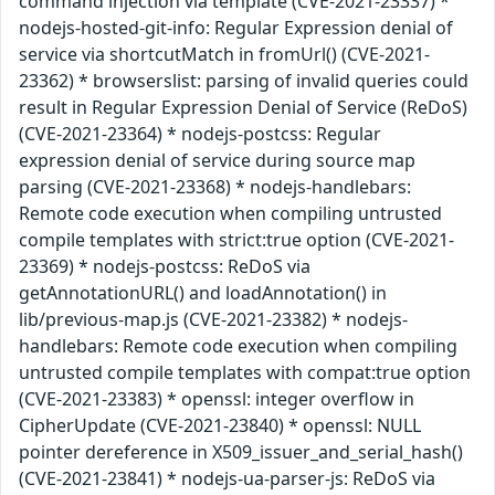
command injection via template (CVE-2021-23337) *
nodejs-hosted-git-info: Regular Expression denial of
service via shortcutMatch in fromUrl() (CVE-2021-
23362) * browserslist: parsing of invalid queries could
result in Regular Expression Denial of Service (ReDoS)
(CVE-2021-23364) * nodejs-postcss: Regular
expression denial of service during source map
parsing (CVE-2021-23368) * nodejs-handlebars:
Remote code execution when compiling untrusted
compile templates with strict:true option (CVE-2021-
23369) * nodejs-postcss: ReDoS via
getAnnotationURL() and loadAnnotation() in
lib/previous-map.js (CVE-2021-23382) * nodejs-
handlebars: Remote code execution when compiling
untrusted compile templates with compat:true option
(CVE-2021-23383) * openssl: integer overflow in
CipherUpdate (CVE-2021-23840) * openssl: NULL
pointer dereference in X509_issuer_and_serial_hash()
(CVE-2021-23841) * nodejs-ua-parser-js: ReDoS via