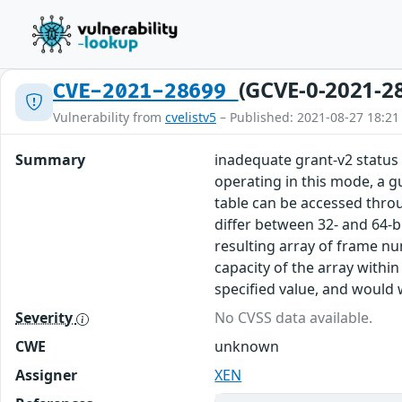
(GCVE-0-2021-2
CVE-2021-28699
Vulnerability from
cvelistv5
– Published: 2021-08-27 18:21
Summary
inadequate grant-v2 status 
operating in this mode, a gu
table can be accessed throu
differ between 32- and 64-b
resulting array of frame num
capacity of the array withi
specified value, and would
Severity
No CVSS data available.
CWE
unknown
Assigner
XEN