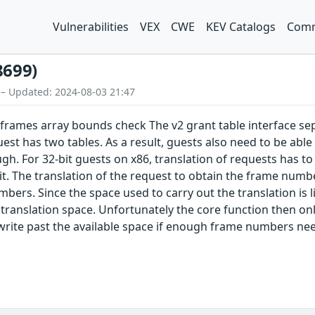
Vulnerabilities
VEX
CWE
KEV Catalogs
Comm
8699)
 – Updated: 2024-08-03 21:47
frames array bounds check The v2 grant table interface sep
est has two tables. As a result, guests also need to be able
gh. For 32-bit guests on x86, translation of requests has 
it. The translation of the request to obtain the frame numbe
bers. Since the space used to carry out the translation is li
n translation space. Unfortunately the core function then o
 write past the available space if enough frame numbers ne