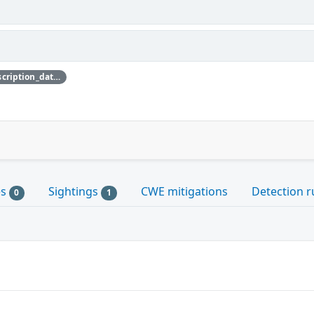
{'credit_data': {'description': {'description_data': [{'lang': 'eng', 'value': 'This issue was discovered by Jan Beulich of SUSE.'}]}}}
es
Sightings
CWE mitigations
Detection r
0
1