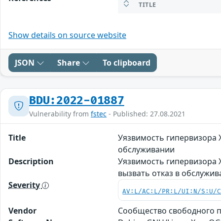
TITLE
Show details on source website
JSON
Share
To clipboard
BDU:2022-01887
Vulnerability from
fstec
- Published: 27.08.2021
Title
Уязвимость гипервизора 
обслуживании
Description
Уязвимость гипервизора 
вызвать отказ в обслужи
Severity
AV:L/AC:L/PR:L/UI:N/S:U/
Vendor
Сообщество свободного п