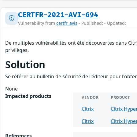
CERTFR-2021-AVI-694
Vulnerability from
certfr_avis
- Published: - Updated:
De multiples vulnérabilités ont été découvertes dans Cit
privilèges.
Solution
Se référer au bulletin de sécurité de l'éditeur pour l'obt
None
Impacted products
VENDOR
PRODUCT
Citrix
Citrix Hype
Citrix
Citrix Hype
References