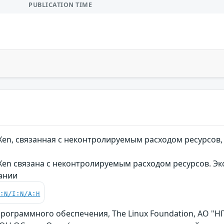
PUBLICATION TIME
Xen, связанная с неконтролируемым расходом ресурсов
Xen связана с неконтролируемым расходом ресурсов. Э
вании
C:N/I:N/A:H
рограммного обеспечения, The Linux Foundation, АО "Н