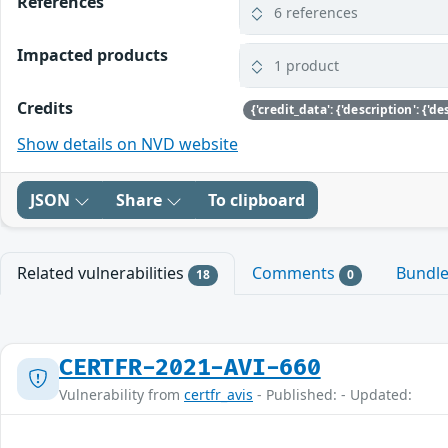
References
6 references
Impacted products
1 product
Credits
Show details on NVD website
JSON
Share
To clipboard
Related vulnerabilities
Comments
Bundl
18
0
CERTFR-2021-AVI-660
Vulnerability from
certfr_avis
- Published: - Updated: