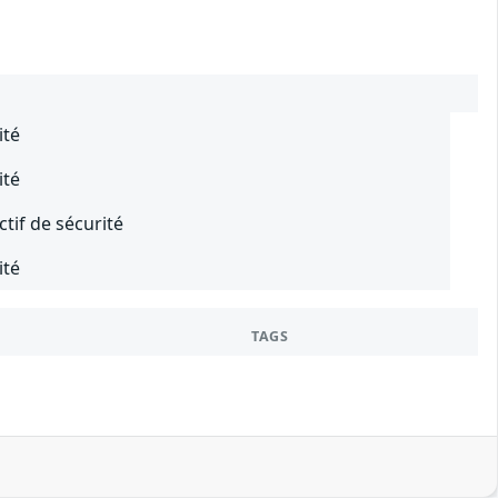
ité
ité
ctif de sécurité
ité
TAGS