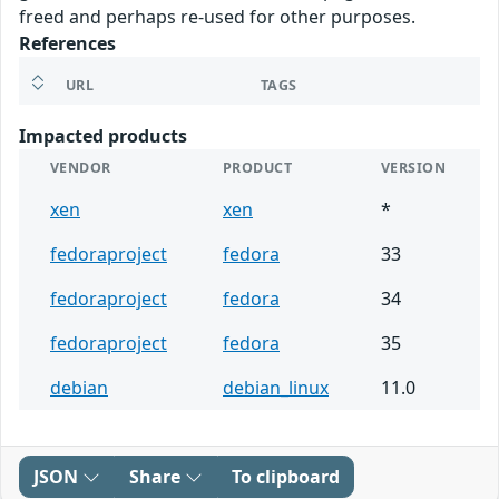
freed and perhaps re-used for other purposes.
References
URL
TAGS
Impacted products
VENDOR
PRODUCT
VERSION
xen
xen
*
fedoraproject
fedora
33
fedoraproject
fedora
34
fedoraproject
fedora
35
debian
debian_linux
11.0
JSON
Share
To clipboard