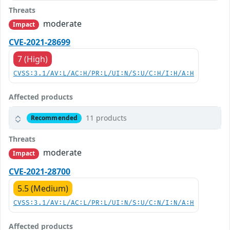
Threats
moderate
Impact
CVE-2021-28699
7 (High)
CVSS:3.1/AV:L/AC:H/PR:L/UI:N/S:U/C:H/I:H/A:H
Affected products
11 products
Recommended
Threats
moderate
Impact
CVE-2021-28700
5.5 (Medium)
CVSS:3.1/AV:L/AC:L/PR:L/UI:N/S:U/C:N/I:N/A:H
Affected products