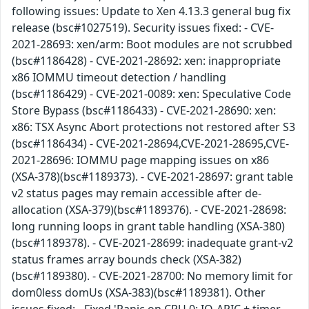
following issues: Update to Xen 4.13.3 general bug fix
release (bsc#1027519). Security issues fixed: - CVE-
2021-28693: xen/arm: Boot modules are not scrubbed
(bsc#1186428) - CVE-2021-28692: xen: inappropriate
x86 IOMMU timeout detection / handling
(bsc#1186429) - CVE-2021-0089: xen: Speculative Code
Store Bypass (bsc#1186433) - CVE-2021-28690: xen:
x86: TSX Async Abort protections not restored after S3
(bsc#1186434) - CVE-2021-28694,CVE-2021-28695,CVE-
2021-28696: IOMMU page mapping issues on x86
(XSA-378)(bsc#1189373). - CVE-2021-28697: grant table
v2 status pages may remain accessible after de-
allocation (XSA-379)(bsc#1189376). - CVE-2021-28698:
long running loops in grant table handling (XSA-380)
(bsc#1189378). - CVE-2021-28699: inadequate grant-v2
status frames array bounds check (XSA-382)
(bsc#1189380). - CVE-2021-28700: No memory limit for
dom0less domUs (XSA-383)(bsc#1189381). Other
issues fixed: - Fixed 'Panic on CPU 0: IO-APIC + timer