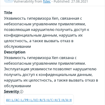
Vulnerability from
fstec
- Published: 27.08.2021
Title
Уязвимость гипервизора Xen, связанная с
небезопасным управлением привилегиями,
позволяющая нарушителю получить доступ к
конфиденциальным данным, нарушить их
целостность, а также вызвать отказ в
обслуживании
Description
Уязвимость гипервизора Xen связана с
небезопасным управлением привилегиями.
Эксплуатация уязвимости позволяет нарушителю
получить доступ к конфиденциальным данным,
нарушить их целостность, а также вызвать отказ в
обслуживании
Severity
AV:L/AC:L/PR:L/UI:N/S:U/C:H/I:H/A:H