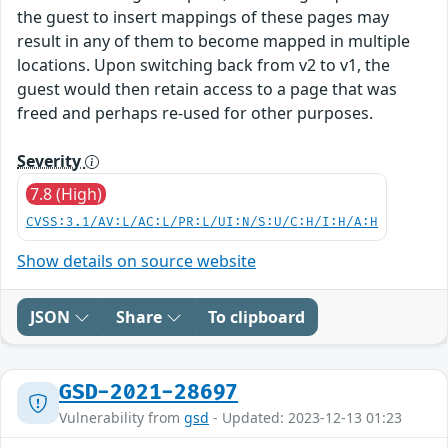
the guest to insert mappings of these pages may
result in any of them to become mapped in multiple
locations. Upon switching back from v2 to v1, the
guest would then retain access to a page that was
freed and perhaps re-used for other purposes.
Severity
7.8 (High)
CVSS:3.1/AV:L/AC:L/PR:L/UI:N/S:U/C:H/I:H/A:H
Show details on source website
JSON
Share
To clipboard
GSD-2021-28697
Vulnerability from
gsd
- Updated: 2023-12-13 01:23