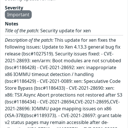
Severity
Important
Notes
Title of the patch:
Security update for xen
Description of the patch:
This update for xen fixes the
following issues: Update to Xen 4.13.3 general bug fix
release (bsc#1027519). Security issues fixed: - CVE-
2021-28693: xen/arm: Boot modules are not scrubbed
(bsc#1186428) - CVE-2021-28692: xen: inappropriate
x86 IOMMU timeout detection / handling
(bsc#1186429) - CVE-2021-0089: xen: Speculative Code
Store Bypass (bsc#1186433) - CVE-2021-28690: xen:
x86: TSX Async Abort protections not restored after S3
(bsc#1186434) - CVE-2021-28694,CVE-2021-28695,CVE-
2021-28696: IOMMU page mapping issues on x86
(XSA-378)(bsc#1189373). - CVE-2021-28697: grant table
v2 status pages may remain accessible after de-