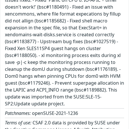
doesn't work!' (bsc#1180491) - Fixed an issue with
xencommons, where file format expecations by fillup
did not allign (bsc#1185682) - Fixed shell macro
expansion in the spec file, so that ExecStart= in
xendomains-wait-disks.service is created correctly
(bsc#1183877) - Upstream bug fixes (bsc#1027519) -
Fixed Xen SLES11SP4 guest hangs on cluster
(bsc#1188050). - xl monitoring process exits during xl
save -p|-c keep the monitoring process running to
cleanup the domU during shutdown (bsc#1176189). -
Dom0 hangs when pinning CPUs for dom0 with HVM
guest (bsc#1179246). - Prevent superpage allocation in
the LAPIC and ACPI_INFO range (bsc#1189882). This
update was imported from the SUSE:SLE-15-
SP2:Update update project.
Patchnames:
openSUSE-2021-1236
Terms of use:
CSAF 2.0 data is provided by SUSE under