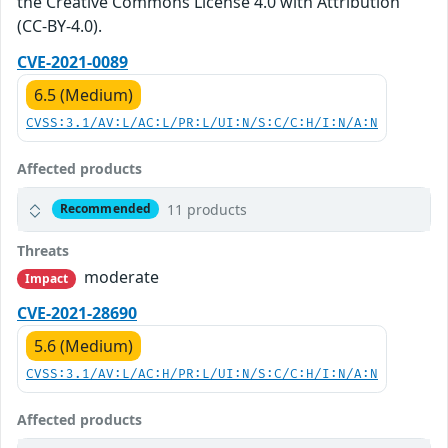
the Creative Commons License 4.0 with Attribution
(CC-BY-4.0).
CVE-2021-0089
6.5 (Medium)
CVSS:3.1/AV:L/AC:L/PR:L/UI:N/S:C/C:H/I:N/A:N
Affected products
11 products
Recommended
Threats
moderate
Impact
CVE-2021-28690
5.6 (Medium)
CVSS:3.1/AV:L/AC:H/PR:L/UI:N/S:C/C:H/I:N/A:N
Affected products