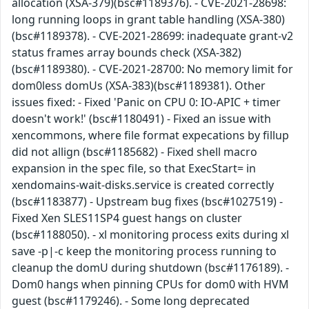
allocation (XSA-379)(bsc#1189376). - CVE-2021-28698:
long running loops in grant table handling (XSA-380)
(bsc#1189378). - CVE-2021-28699: inadequate grant-v2
status frames array bounds check (XSA-382)
(bsc#1189380). - CVE-2021-28700: No memory limit for
dom0less domUs (XSA-383)(bsc#1189381). Other
issues fixed: - Fixed 'Panic on CPU 0: IO-APIC + timer
doesn't work!' (bsc#1180491) - Fixed an issue with
xencommons, where file format expecations by fillup
did not allign (bsc#1185682) - Fixed shell macro
expansion in the spec file, so that ExecStart= in
xendomains-wait-disks.service is created correctly
(bsc#1183877) - Upstream bug fixes (bsc#1027519) -
Fixed Xen SLES11SP4 guest hangs on cluster
(bsc#1188050). - xl monitoring process exits during xl
save -p|-c keep the monitoring process running to
cleanup the domU during shutdown (bsc#1176189). -
Dom0 hangs when pinning CPUs for dom0 with HVM
guest (bsc#1179246). - Some long deprecated