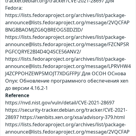
tracker.debian.org/tracker/CVE-2021-28697 Для
Fedora:
https://lists.fedoraproject.org/archives/list/package-
announce@lists.fedoraproject.org/message/2VQCFAP
BNGBBAOMJZG6QBREOG5IIDZID/
https://lists.fedoraproject.org/archives/list/package-
announce@lists.fedoraproject.org/message/FZCNPSR
PGFCQRYE2BI4D4Q4SCE56ANV2/
https://lists.fedoraproject.org/archives/list/package-
announce@lists.fedoraproject.org/message/LPRVHW4
J4ZCPPOHZEWP5MOJT7XDGFFPJ/ Для ОСОН ОСнова
Оnyx: Обновление программного обеспечения xen
до версии 4.16.2-1
Reference
https://nvd.nist.gov/vuln/detail/CVE-2021-28697
https://security-tracker.debian.org/tracker/CVE-2021-
28697 https://xenbits.xen.org/xsa/advisory-379.html
https://lists.fedoraproject.org/archives/list/package-
announce@lists.fedoraproject.org/message/2VQCFAP