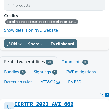
4 products
Credits
{'credit_data': {'description': {'description_data': [{'lang': 'eng', 'value': 'This issue was discovered by Jan Beulich of SUSE.'}]}}}
Show details on NVD website
JSON
Share
To clipboard
Related vulnerabilities
Comments
20
0
Bundles
Sightings
CWE mitigations
0
1
Detection rules
ATT&CK
EMB3D
CERTFR-2021-AVI-660