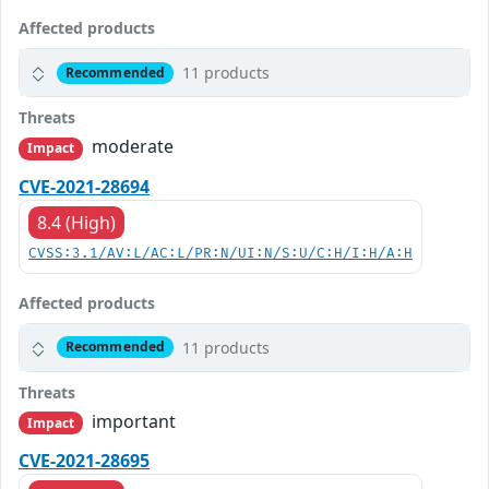
Affected products
11 products
Recommended
Threats
moderate
Impact
CVE-2021-28694
8.4 (High)
CVSS:3.1/AV:L/AC:L/PR:N/UI:N/S:U/C:H/I:H/A:H
Affected products
11 products
Recommended
Threats
important
Impact
CVE-2021-28695