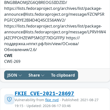
BNGBBAOMJZG6QBREOG5IIDZID/
https://lists.fedoraproject.org/archives/list/package-
announce@lists.fedoraproject.org/message/FZCNPSR
PGFCQRYE2BI4D4Q4SCE56ANV2/
https://lists.fedoraproject.org/archives/list/package-
announce@lists.fedoraproject.org/message/LPRVHW4
J4ZCPPOHZEWP5MOJT7XDGFFPJ/ https://
поддержка.нппкт.рф/bin/view/ОСнова/
Обновления/2.6/
CWE
CWE-269
JSON
Share
To clipboard
FKIE_CVE-2021-28697
Vulnerability from
fkie_nvd
- Published: 2021-08-27
19:15 - Updated: 2026-06-17 03:46