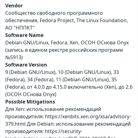
Vendor
Сообщество свободного программного
обеспечения, Fedora Project, The Linux Foundation,
АО "НППКТ"
Software Name
Debian GNU/Linux, Fedora, Xen, ОСОН ОСнова Оnyx
(запись в едином реестре российских программ
№5913)
Software Version
9 (Debian GNU/Linux), 10 (Debian GNU/Linux), 33
(Fedora), 34 (Fedora), 11 (Debian GNU/Linux), 35
(Fedora), от 4.0.0 до 4.15.0 включительно (Xen), до 2.6
(ОСОН ОСнова Оnyx)
Possible Mitigations
Для Xen: использование рекомендаций
производителя: https://xenbits.xen.org/xsa/advisory-
379.html Для Debian: использование рекомендаций
производителя: https://security-