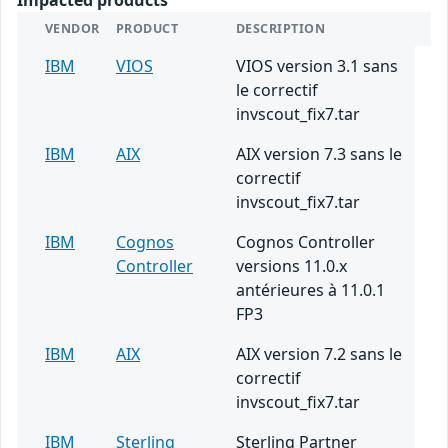
VENDOR
PRODUCT
DESCRIPTION
IBM
VIOS
VIOS version 3.1 sans
le correctif
invscout_fix7.tar
IBM
AIX
AIX version 7.3 sans le
correctif
invscout_fix7.tar
IBM
Cognos
Cognos Controller
Controller
versions 11.0.x
antérieures à 11.0.1
FP3
IBM
AIX
AIX version 7.2 sans le
correctif
invscout_fix7.tar
IBM
Sterling
Sterling Partner