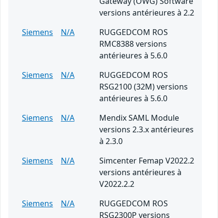
Gateway (OWG) Software
versions antérieures à 2.2
Siemens
N/A
RUGGEDCOM ROS
RMC8388 versions
antérieures à 5.6.0
Siemens
N/A
RUGGEDCOM ROS
RSG2100 (32M) versions
antérieures à 5.6.0
Siemens
N/A
Mendix SAML Module
versions 2.3.x antérieures
à 2.3.0
Siemens
N/A
Simcenter Femap V2022.2
versions antérieures à
V2022.2.2
Siemens
N/A
RUGGEDCOM ROS
RSG2300P versions