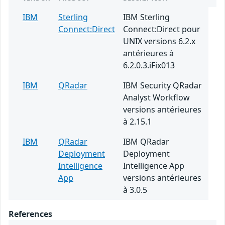
IBM
Sterling
IBM Sterling
Connect:Direct
Connect:Direct pour
UNIX versions 6.2.x
antérieures à
6.2.0.3.iFix013
IBM
QRadar
IBM Security QRadar
Analyst Workflow
versions antérieures
à 2.15.1
IBM
QRadar
IBM QRadar
Deployment
Deployment
Intelligence
Intelligence App
App
versions antérieures
à 3.0.5
References