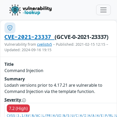
(GCVE-0-2021-23337)
CVE-2021-23337
Vulnerability from
cvelistv5
– Published: 2021-02-15 12:15 –
Updated: 2024-09-16 19:15
Title
Command Injection
Summary
Lodash versions prior to 4.17.21 are vulnerable to
Command Injection via the template function.
Severity
7.2 (High)
CVSS:3.1/AV:N/AC:L/PR:H/UI:N/S:U/C:H/I:H/A:H/E:P/RL: