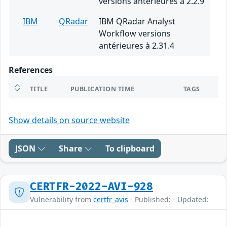
versions antérieures à 2.2.9
IBM
QRadar
IBM QRadar Analyst
Workflow versions
antérieures à 2.31.4
References
TITLE
PUBLICATION TIME
TAGS
Show details on source website
JSON
Share
To clipboard
CERTFR-2022-AVI-928
Vulnerability from
certfr_avis
- Published: - Updated: