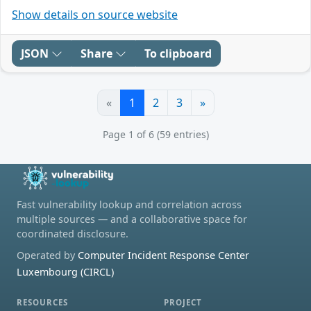
Show details on source website
JSON
Share
To clipboard
«
1
2
3
»
Page 1 of 6 (59 entries)
Fast vulnerability lookup and correlation across
multiple sources — and a collaborative space for
coordinated disclosure.
Operated by
Computer Incident Response Center
Luxembourg (CIRCL)
RESOURCES
PROJECT