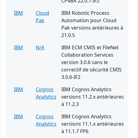
CP4BA 22.0.1-IF2
IBM
Cloud
IBM Robotic Process
Pak
Automation pour Cloud
Pak versions antérieures à
21.0.5
IBM
N/A
IBM ECM CMIS et FileNet
Collaboration Services
version 3.0.6 sans le
correctif de sécurité CMIS
3.0.6-IF2
IBM
Cognos
IBM Cognos Analytics
Analytics
versions 11.2.x antérieures
à 11.2.3
IBM
Cognos
IBM Cognos Analytics
Analytics
versions 11.1.x antérieures
à 11.1.7 FP6