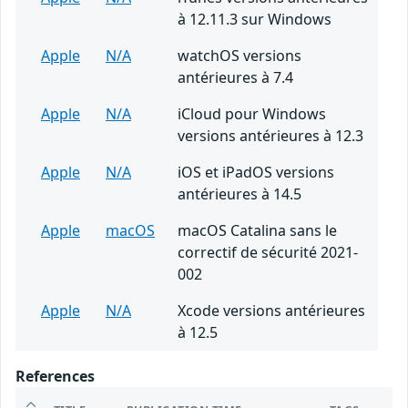
à 12.11.3 sur Windows
Apple
N/A
watchOS versions
antérieures à 7.4
Apple
N/A
iCloud pour Windows
versions antérieures à 12.3
Apple
N/A
iOS et iPadOS versions
antérieures à 14.5
Apple
macOS
macOS Catalina sans le
correctif de sécurité 2021-
002
Apple
N/A
Xcode versions antérieures
à 12.5
References