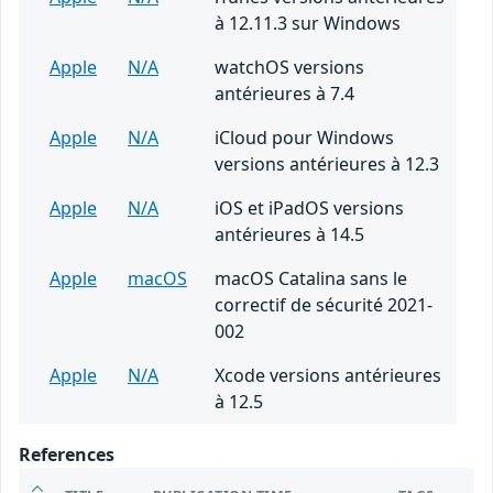
à 12.11.3 sur Windows
Apple
N/A
watchOS versions
antérieures à 7.4
Apple
N/A
iCloud pour Windows
versions antérieures à 12.3
Apple
N/A
iOS et iPadOS versions
antérieures à 14.5
Apple
macOS
macOS Catalina sans le
correctif de sécurité 2021-
002
Apple
N/A
Xcode versions antérieures
à 12.5
References