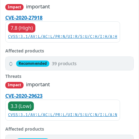
important
Impact
CVE-2020-27918
7.8 (High)
CVSS:3.1/AV:L/AC:L/PR:N/UI:R/S:U/C:H/I:H/A:H
Affected products
39 products
Recommended
Threats
important
Impact
CVE-2020-29623
3.3 (Low)
CVSS:3.1/AV:L/AC:L/PR:L/UI:N/S:U/C:N/I:L/A:N
Affected products