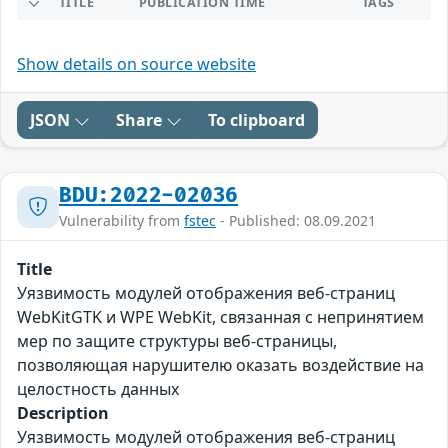
TITLE
PUBLICATION TIME
TAGS
Show details on source website
JSON
Share
To clipboard
BDU:2022-02036
Vulnerability from
fstec
- Published: 08.09.2021
Title
Уязвимость модулей отображения веб-страниц
WebKitGTK и WPE WebKit, связанная с непринятием
мер по защите структуры веб-страницы,
позволяющая нарушителю оказать воздействие на
целостность данных
Description
Уязвимость модулей отображения веб-страниц