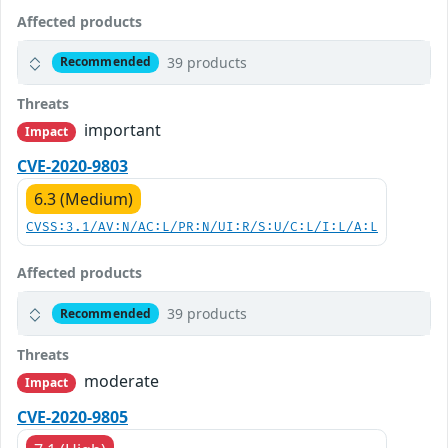
Affected products
39 products
Recommended
Threats
important
Impact
CVE-2020-9803
6.3 (Medium)
CVSS:3.1/AV:N/AC:L/PR:N/UI:R/S:U/C:L/I:L/A:L
Affected products
39 products
Recommended
Threats
moderate
Impact
CVE-2020-9805