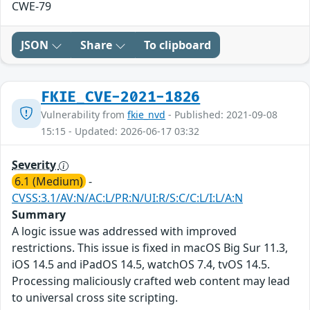
CWE-79
JSON
Share
To clipboard
FKIE_CVE-2021-1826
Vulnerability from
fkie_nvd
- Published: 2021-09-08
15:15 - Updated: 2026-06-17 03:32
Severity
6.1 (Medium)
-
CVSS:3.1/AV:N/AC:L/PR:N/UI:R/S:C/C:L/I:L/A:N
Summary
A logic issue was addressed with improved
restrictions. This issue is fixed in macOS Big Sur 11.3,
iOS 14.5 and iPadOS 14.5, watchOS 7.4, tvOS 14.5.
Processing maliciously crafted web content may lead
to universal cross site scripting.