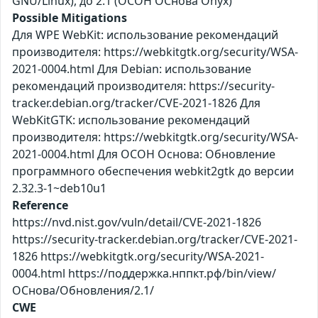
GNU/Linux), до 2.1 (ОСОН ОСнова Оnyx)
Possible Mitigations
Для WPE WebKit: использование рекомендаций
производителя: https://webkitgtk.org/security/WSA-
2021-0004.html Для Debian: использование
рекомендаций производителя: https://security-
tracker.debian.org/tracker/CVE-2021-1826 Для
WebKitGTK: использование рекомендаций
производителя: https://webkitgtk.org/security/WSA-
2021-0004.html Для ОСОН Основа: Обновление
программного обеспечения webkit2gtk до версии
2.32.3-1~deb10u1
Reference
https://nvd.nist.gov/vuln/detail/CVE-2021-1826
https://security-tracker.debian.org/tracker/CVE-2021-
1826 https://webkitgtk.org/security/WSA-2021-
0004.html https://поддержка.нппкт.рф/bin/view/
ОСнова/Обновления/2.1/
CWE