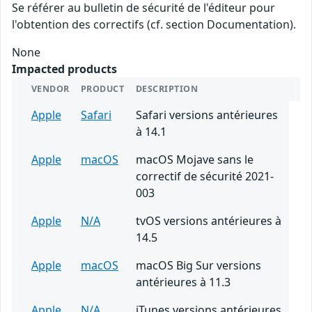
Se référer au bulletin de sécurité de l'éditeur pour
l'obtention des correctifs (cf. section Documentation).
None
Impacted products
VENDOR
PRODUCT
DESCRIPTION
Apple
Safari
Safari versions antérieures
à 14.1
Apple
macOS
macOS Mojave sans le
correctif de sécurité 2021-
003
Apple
N/A
tvOS versions antérieures à
14.5
Apple
macOS
macOS Big Sur versions
antérieures à 11.3
Apple
N/A
iTunes versions antérieures