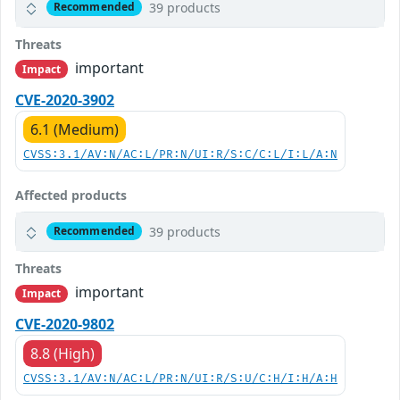
39 products
Recommended
Threats
important
Impact
CVE-2020-3902
6.1 (Medium)
CVSS:3.1/AV:N/AC:L/PR:N/UI:R/S:C/C:L/I:L/A:N
Affected products
39 products
Recommended
Threats
important
Impact
CVE-2020-9802
8.8 (High)
CVSS:3.1/AV:N/AC:L/PR:N/UI:R/S:U/C:H/I:H/A:H