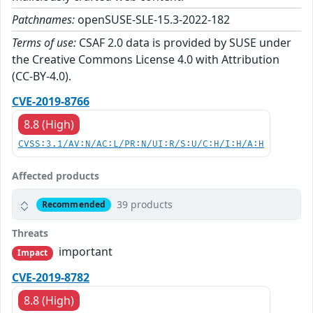
Patchnames:
openSUSE-SLE-15.3-2022-182
Terms of use:
CSAF 2.0 data is provided by SUSE under
the Creative Commons License 4.0 with Attribution
(CC-BY-4.0).
CVE-2019-8766
8.8 (High)
CVSS:3.1/AV:N/AC:L/PR:N/UI:R/S:U/C:H/I:H/A:H
Affected products
39 products
Recommended
Threats
important
Impact
CVE-2019-8782
8.8 (High)