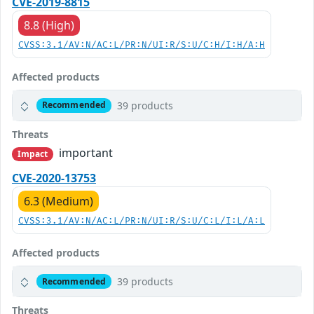
CVE-2019-8815
8.8 (High)
CVSS:3.1/AV:N/AC:L/PR:N/UI:R/S:U/C:H/I:H/A:H
Affected products
39 products
Recommended
Threats
important
Impact
CVE-2020-13753
6.3 (Medium)
CVSS:3.1/AV:N/AC:L/PR:N/UI:R/S:U/C:L/I:L/A:L
Affected products
39 products
Recommended
Threats