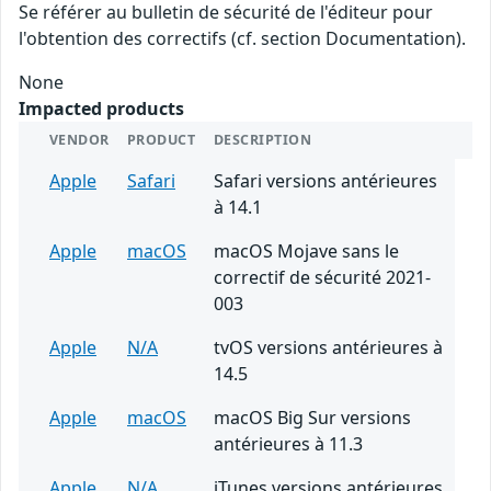
Se référer au bulletin de sécurité de l'éditeur pour
l'obtention des correctifs (cf. section Documentation).
None
Impacted products
VENDOR
PRODUCT
DESCRIPTION
Apple
Safari
Safari versions antérieures
à 14.1
Apple
macOS
macOS Mojave sans le
correctif de sécurité 2021-
003
Apple
N/A
tvOS versions antérieures à
14.5
Apple
macOS
macOS Big Sur versions
antérieures à 11.3
Apple
N/A
iTunes versions antérieures