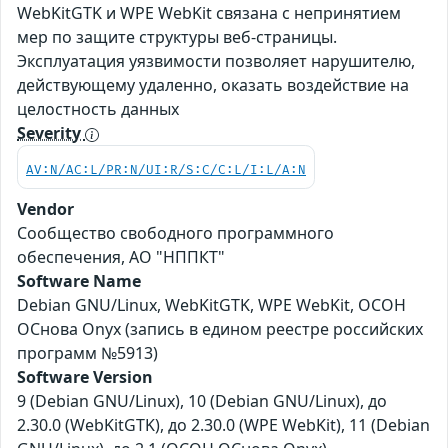
WebKitGTK и WPE WebKit связана с непринятием
мер по защите структуры веб-страницы.
Эксплуатация уязвимости позволяет нарушителю,
действующему удаленно, оказать воздействие на
целостность данных
Severity
AV:N/AC:L/PR:N/UI:R/S:C/C:L/I:L/A:N
Vendor
Сообщество свободного программного
обеспечения, АО "НППКТ"
Software Name
Debian GNU/Linux, WebKitGTK, WPE WebKit, ОСОН
ОСнова Оnyx (запись в едином реестре российских
программ №5913)
Software Version
9 (Debian GNU/Linux), 10 (Debian GNU/Linux), до
2.30.0 (WebKitGTK), до 2.30.0 (WPE WebKit), 11 (Debian