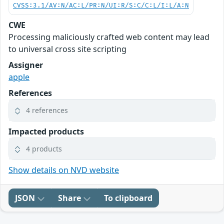
CVSS:3.1/AV:N/AC:L/PR:N/UI:R/S:C/C:L/I:L/A:N
CWE
Processing maliciously crafted web content may lead
to universal cross site scripting
Assigner
apple
References
4 references
Impacted products
4 products
Show details on NVD website
JSON
Share
To clipboard