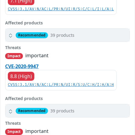
7.1 (High)
CVSS:3.1/AV:N/AC:L/PR:N/UI:R/S:C/C:L/I:L/A:L
Affected products
39 products
Recommended
Threats
important
Impact
CVE-2020-9947
8.8 (High)
CVSS:3.1/AV:N/AC:L/PR:N/UI:R/S:U/C:H/I:H/A:H
Affected products
39 products
Recommended
Threats
important
Impact