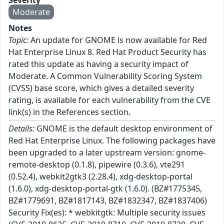
Moderate
Notes
Topic:
An update for GNOME is now available for Red
Hat Enterprise Linux 8. Red Hat Product Security has
rated this update as having a security impact of
Moderate. A Common Vulnerability Scoring System
(CVSS) base score, which gives a detailed severity
rating, is available for each vulnerability from the CVE
link(s) in the References section.
Details:
GNOME is the default desktop environment of
Red Hat Enterprise Linux. The following packages have
been upgraded to a later upstream version: gnome-
remote-desktop (0.1.8), pipewire (0.3.6), vte291
(0.52.4), webkit2gtk3 (2.28.4), xdg-desktop-portal
(1.6.0), xdg-desktop-portal-gtk (1.6.0). (BZ#1775345,
BZ#1779691, BZ#1817143, BZ#1832347, BZ#1837406)
Security Fix(es): * webkitgtk: Multiple security issues