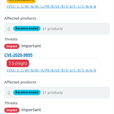
CVSS:3.1/AV:N/AC:L/PR:N/UI:R/S:U/C:L/I:N/A:N
Affected products
21 products
Recommended
Threats
important
Impact
CVE-2020-9895
7.5 (High)
CVSS:3.1/AV:N/AC:H/PR:N/UI:R/S:U/C:H/I:H/A:H
Affected products
21 products
Recommended
Threats
important
Impact