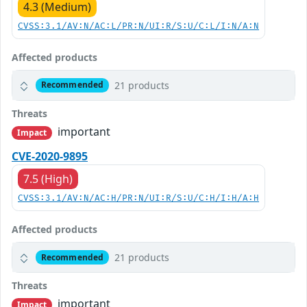
4.3 (Medium)
CVSS:3.1/AV:N/AC:L/PR:N/UI:R/S:U/C:L/I:N/A:N
Affected products
21 products
Recommended
Threats
important
Impact
CVE-2020-9895
7.5 (High)
CVSS:3.1/AV:N/AC:H/PR:N/UI:R/S:U/C:H/I:H/A:H
Affected products
21 products
Recommended
Threats
important
Impact