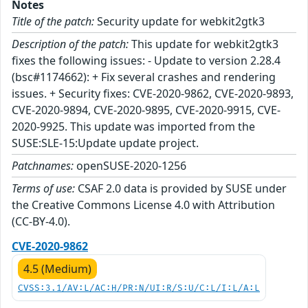
Notes
Title of the patch:
Security update for webkit2gtk3
Description of the patch:
This update for webkit2gtk3
fixes the following issues: - Update to version 2.28.4
(bsc#1174662): + Fix several crashes and rendering
issues. + Security fixes: CVE-2020-9862, CVE-2020-9893,
CVE-2020-9894, CVE-2020-9895, CVE-2020-9915, CVE-
2020-9925. This update was imported from the
SUSE:SLE-15:Update update project.
Patchnames:
openSUSE-2020-1256
Terms of use:
CSAF 2.0 data is provided by SUSE under
the Creative Commons License 4.0 with Attribution
(CC-BY-4.0).
CVE-2020-9862
4.5 (Medium)
CVSS:3.1/AV:L/AC:H/PR:N/UI:R/S:U/C:L/I:L/A:L