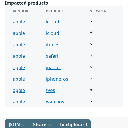
Impacted products
VENDOR
PRODUCT
VERSION
apple
icloud
*
apple
icloud
*
apple
itunes
*
apple
safari
*
apple
ipados
*
apple
iphone_os
*
apple
tvos
*
apple
watchos
*
JSON
Share
To clipboard