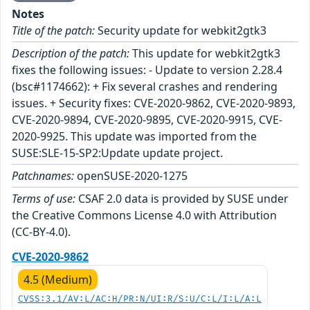
Notes
Title of the patch:
Security update for webkit2gtk3
Description of the patch:
This update for webkit2gtk3
fixes the following issues: - Update to version 2.28.4
(bsc#1174662): + Fix several crashes and rendering
issues. + Security fixes: CVE-2020-9862, CVE-2020-9893,
CVE-2020-9894, CVE-2020-9895, CVE-2020-9915, CVE-
2020-9925. This update was imported from the
SUSE:SLE-15-SP2:Update update project.
Patchnames:
openSUSE-2020-1275
Terms of use:
CSAF 2.0 data is provided by SUSE under
the Creative Commons License 4.0 with Attribution
(CC-BY-4.0).
CVE-2020-9862
4.5 (Medium)
CVSS:3.1/AV:L/AC:H/PR:N/UI:R/S:U/C:L/I:L/A:L