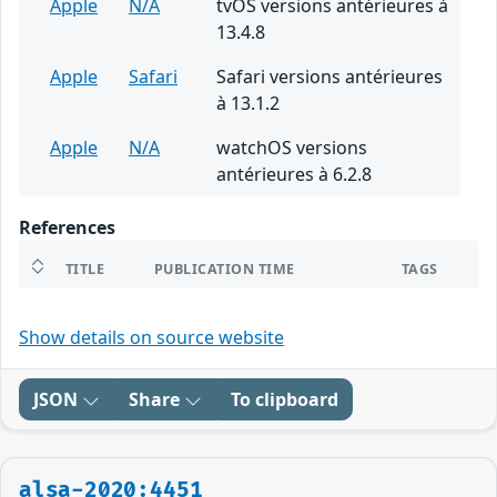
Apple
N/A
tvOS versions antérieures à
13.4.8
Apple
Safari
Safari versions antérieures
à 13.1.2
Apple
N/A
watchOS versions
antérieures à 6.2.8
References
TITLE
PUBLICATION TIME
TAGS
Show details on source website
JSON
Share
To clipboard
alsa-2020:4451