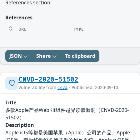
References section.
References
URL
TYPE
JSON
Share
To clipboard
CNVD-2020-51502
Vulnerability from
cnvd
- Published: 2020-09-10
Title
多款Apple产品WebKit组件越界读取漏洞（CNVD-2020-
51502）
Description
Apple iOS等都是美国苹果（Apple）公司的产品。Apple