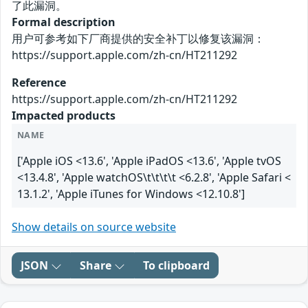
了此漏洞。
Formal description
用户可参考如下厂商提供的安全补丁以修复该漏洞：
https://support.apple.com/zh-cn/HT211292
Reference
https://support.apple.com/zh-cn/HT211292
Impacted products
NAME
['Apple iOS <13.6', 'Apple iPadOS <13.6', 'Apple tvOS
<13.4.8', 'Apple watchOS\t\t\t\t <6.2.8', 'Apple Safari <
13.1.2', 'Apple iTunes for Windows <12.10.8']
Show details on source website
JSON
Share
To clipboard