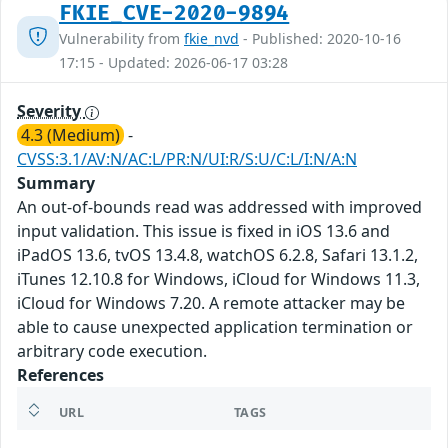
FKIE_CVE-2020-9894
Vulnerability from
fkie_nvd
- Published: 2020-10-16
17:15 - Updated: 2026-06-17 03:28
Severity
4.3 (Medium)
-
CVSS:3.1/AV:N/AC:L/PR:N/UI:R/S:U/C:L/I:N/A:N
Summary
An out-of-bounds read was addressed with improved
input validation. This issue is fixed in iOS 13.6 and
iPadOS 13.6, tvOS 13.4.8, watchOS 6.2.8, Safari 13.1.2,
iTunes 12.10.8 for Windows, iCloud for Windows 11.3,
iCloud for Windows 7.20. A remote attacker may be
able to cause unexpected application termination or
arbitrary code execution.
References
URL
TAGS