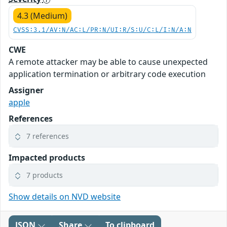
4.3 (Medium)
CVSS:3.1/AV:N/AC:L/PR:N/UI:R/S:U/C:L/I:N/A:N
CWE
A remote attacker may be able to cause unexpected
application termination or arbitrary code execution
Assigner
apple
References
7 references
Impacted products
7 products
Show details on NVD website
JSON
Share
To clipboard