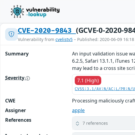
(GCVE-0-2020-98
CVE-2020-9843
Vulnerability from
cvelistv5
– Published: 2020-06-09 16:18
Summary
An input validation issue w
6.2.5, Safari 13.1.1, iTune
may lead to a cross site scr
Severity
7.1 (High)
CVSS:3.1/AV:N/AC:L/PR:N/
CWE
Processing maliciously craf
Assigner
apple
References
7 references