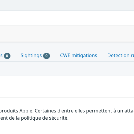
es
Sightings
CWE mitigations
Detection r
0
0
 produits Apple. Certaines d'entre elles permettent à un at
nt de la politique de sécurité.