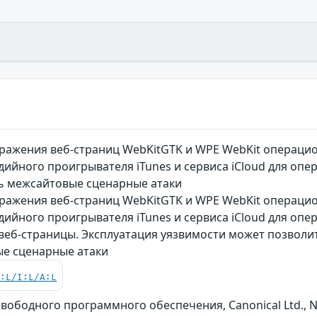
ажения веб-страниц WebKitGTK и WPE WebKit операционн
едийного проигрывателя iTunes и сервиса iCloud для о
ь межсайтовые сценарные атаки
ажения веб-страниц WebKitGTK и WPE WebKit операционн
едийного проигрывателя iTunes и сервиса iCloud для о
 веб-страницы. Эксплуатация уязвимости может позвол
е сценарные атаки
C:L/I:L/A:L
вободного программного обеспечения, Canonical Ltd., Nove