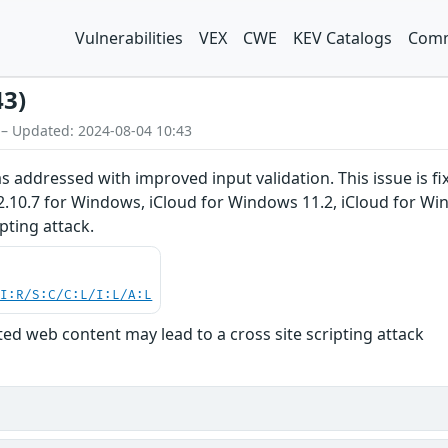
Vulnerabilities
VEX
CWE
KEV Catalogs
Comm
43)
 – Updated: 2024-08-04 10:43
as addressed with improved input validation. This issue is f
s 12.10.7 for Windows, iCloud for Windows 11.2, iCloud for 
ipting attack.
UI:R/S:C/C:L/I:L/A:L
ted web content may lead to a cross site scripting attack