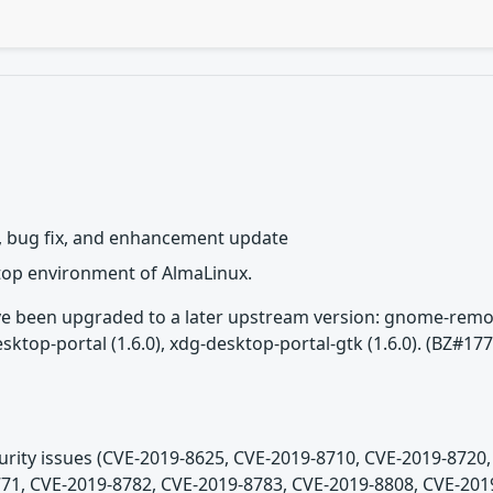
 bug fix, and enhancement update
top environment of AlmaLinux.
 been upgraded to a later upstream version: gnome-remote-d
esktop-portal (1.6.0), xdg-desktop-portal-gtk (1.6.0). (BZ
curity issues (CVE-2019-8625, CVE-2019-8710, CVE-2019-8720
71, CVE-2019-8782, CVE-2019-8783, CVE-2019-8808, CVE-201