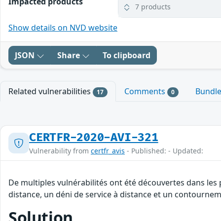
Impacted products
7 products
Show details on NVD website
JSON
Share
To clipboard
Related vulnerabilities
Comments
Bundl
17
0
CERTFR-2020-AVI-321
Vulnerability from
certfr_avis
- Published: - Updated:
De multiples vulnérabilités ont été découvertes dans les
distance, un déni de service à distance et un contourneme
Solution