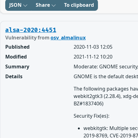
JSON
Share
To clipboard
alsa-2020:4451
Vulnerability from
osv_almalinux
Published
2020-11-03 12:05
Modified
2021-11-12 10:20
Summary
Moderate: GNOME security,
Details
GNOME is the default desk
The following packages have
webkit2gtk3 (2.28.4), xdg-d
BZ#1837406)
Security Fix(es):
webkitgtk: Multiple se
2019-8769, CVE-2019-87