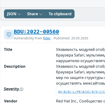
JSON
Share
To clipboard
BDU:2022-00560
Vulnerability from
fstec
- Published: 20.05.2020
Title
Уязвимость модулей отобр
браузера Safari, мультим
нарушителю осуществлят
Description
Уязвимость модулей отобр
браузера Safari, мультим
мер по защите структуры
осуществлять межсайтовы
Severity
AV:N/AC:L/PR:N/UI:R/S:C/
Vendor
Red Hat Inc., Сообщество с