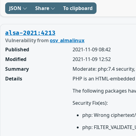
JSON
Share
To clipboard
alsa-2021:4213
Vulnerability from
osv_almalinux
Published
2021-11-09 08:42
Modified
2021-11-09 12:52
Summary
Moderate: php:7.4 security
Details
PHP is an HTML-embedded s
The following packages hav
Security Fix(es):
php: Wrong ciphertext/
php: FILTER_VALIDATE_U