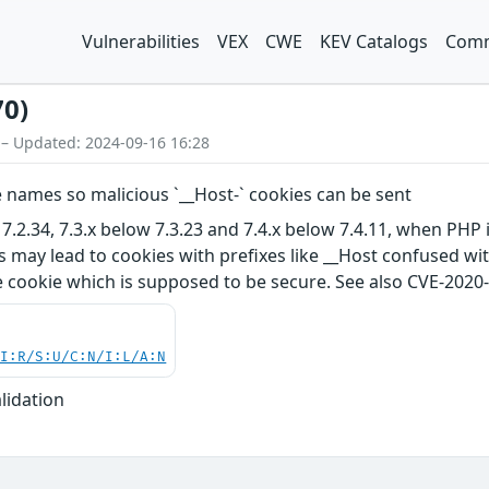
Vulnerabilities
VEX
CWE
KEV Catalogs
Comm
70)
 – Updated: 2024-09-16 16:28
names so malicious `__Host-` cookies can be sent
 7.2.34, 7.3.x below 7.3.23 and 7.4.x below 7.4.11, when PH
 may lead to cookies with prefixes like __Host confused wit
e cookie which is supposed to be secure. See also CVE-2020
UI:R/S:U/C:N/I:L/A:N
lidation