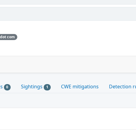
 dot com
es
Sightings
CWE mitigations
Detection r
0
1