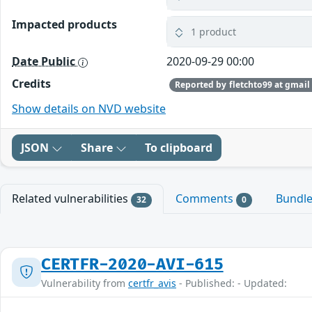
Impacted products
1 product
Date Public
2020-09-29 00:00
Credits
Reported by fletchto99 at gmail
Show details on NVD website
JSON
Share
To clipboard
Related vulnerabilities
Comments
Bundl
32
0
CERTFR-2020-AVI-615
Vulnerability from
certfr_avis
- Published: - Updated: