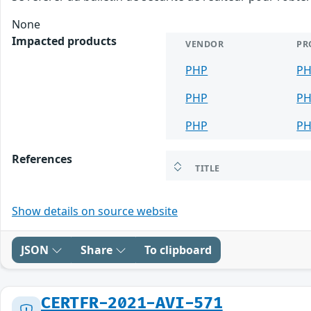
None
Impacted products
VENDOR
PR
PHP
P
PHP
P
PHP
P
References
TITLE
Show details on source website
JSON
Share
To clipboard
CERTFR-2021-AVI-571