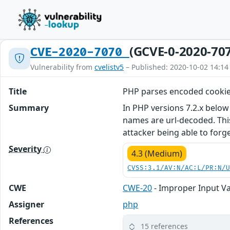
(GCVE-0-2020-70
CVE-2020-7070
Vulnerability from
cvelistv5
– Published: 2020-10-02 14:14
Title
PHP parses encoded cookie 
Summary
In PHP versions 7.2.x below
names are url-decoded. This
attacker being able to forg
Severity
4.3 (Medium)
CVSS:3.1/AV:N/AC:L/PR:N/
CWE
CWE-20
- Improper Input Va
Assigner
php
References
15 references