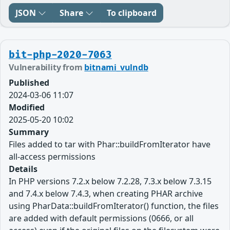
JSON
Share
To clipboard
bit-php-2020-7063
Vulnerability from
bitnami_vulndb
Published
2024-03-06 11:07
Modified
2025-05-20 10:02
Summary
Files added to tar with Phar::buildFromIterator have
all-access permissions
Details
In PHP versions 7.2.x below 7.2.28, 7.3.x below 7.3.15
and 7.4.x below 7.4.3, when creating PHAR archive
using PharData::buildFromIterator() function, the files
are added with default permissions (0666, or all