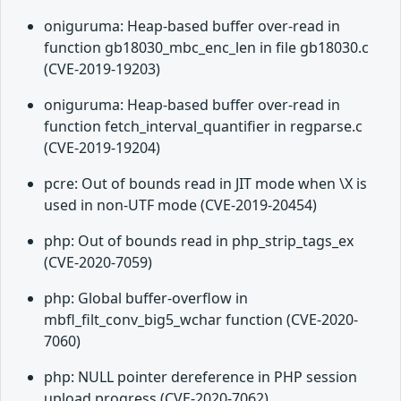
oniguruma: Heap-based buffer over-read in
function gb18030_mbc_enc_len in file gb18030.c
(CVE-2019-19203)
oniguruma: Heap-based buffer over-read in
function fetch_interval_quantifier in regparse.c
(CVE-2019-19204)
pcre: Out of bounds read in JIT mode when \X is
used in non-UTF mode (CVE-2019-20454)
php: Out of bounds read in php_strip_tags_ex
(CVE-2020-7059)
php: Global buffer-overflow in
mbfl_filt_conv_big5_wchar function (CVE-2020-
7060)
php: NULL pointer dereference in PHP session
upload progress (CVE-2020-7062)