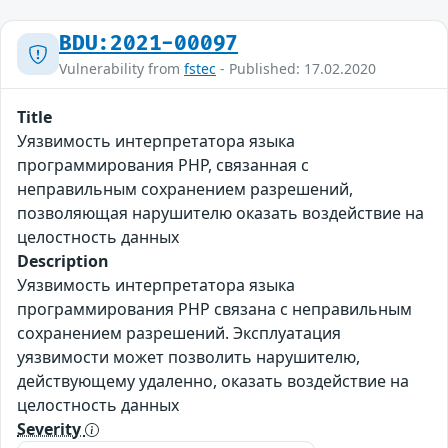
BDU:2021-00097
Vulnerability from
fstec
- Published: 17.02.2020
Title
Уязвимость интерпретатора языка
программирования PHP, связанная с
неправильным сохранением разрешений,
позволяющая нарушителю оказать воздействие на
целостность данных
Description
Уязвимость интерпретатора языка
программирования PHP связана с неправильным
сохранением разрешений. Эксплуатация
уязвимости может позволить нарушителю,
действующему удаленно, оказать воздействие на
целостность данных
Severity