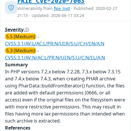
FKIE_CVE-2020-7063
Vulnerability from
fkie_nvd
- Published: 2020-02-27
21:15 - Updated: 2026-06-17 03:24
Severity
5.5 (Medium)
-
CVSS:3.1/AV:L/AC:L/PR:N/UI:R/S:U/C:H/I:N/A:N
5.3 (Medium)
-
CVSS:3.1/AV:N/AC:L/PR:N/UI:N/S:U/C:N/I:L/A:N
Summary
In PHP versions 7.2.x below 7.2.28, 7.3.x below 7.3.15
and 7.4.x below 7.4.3, when creating PHAR archive
using PharData::buildFromIterator() function, the files
are added with default permissions (0666, or all
access) even if the original files on the filesystem were
with more restrictive permissions. This may result in
files having more lax permissions than intended when
such archive is extracted.
References