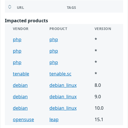
URL
TAGS
Impacted products
VENDOR
PRODUCT
VERSION
php
php
*
php
php
*
php
php
*
tenable
tenable.sc
*
debian
debian_linux
8.0
debian
debian_linux
9.0
debian
debian_linux
10.0
opensuse
leap
15.1