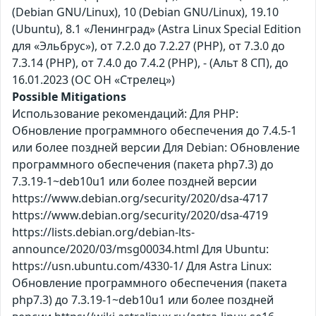
(Debian GNU/Linux), 10 (Debian GNU/Linux), 19.10
(Ubuntu), 8.1 «Ленинград» (Astra Linux Special Edition
для «Эльбрус»), от 7.2.0 до 7.2.27 (PHP), от 7.3.0 до
7.3.14 (PHP), от 7.4.0 до 7.4.2 (PHP), - (Альт 8 СП), до
16.01.2023 (ОС ОН «Стрелец»)
Possible Mitigations
Использование рекомендаций: Для PHP:
Обновление программного обеспечения до 7.4.5-1
или более поздней версии Для Debian: Обновление
программного обеспечения (пакета php7.3) до
7.3.19-1~deb10u1 или более поздней версии
https://www.debian.org/security/2020/dsa-4717
https://www.debian.org/security/2020/dsa-4719
https://lists.debian.org/debian-lts-
announce/2020/03/msg00034.html Для Ubuntu:
https://usn.ubuntu.com/4330-1/ Для Astra Linux:
Обновление программного обеспечения (пакета
php7.3) до 7.3.19-1~deb10u1 или более поздней