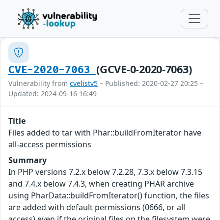
(GCVE-0-2020-7063)
CVE-2020-7063
Vulnerability from
cvelistv5
– Published: 2020-02-27 20:25 –
Updated: 2024-09-16 16:49
Title
Files added to tar with Phar::buildFromIterator have
all-access permissions
Summary
In PHP versions 7.2.x below 7.2.28, 7.3.x below 7.3.15
and 7.4.x below 7.4.3, when creating PHAR archive
using PharData::buildFromIterator() function, the files
are added with default permissions (0666, or all
access) even if the original files on the filesystem were