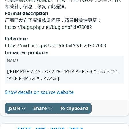
相关补丁信息，修复了此漏洞。
Formal description
厂商已发布了漏洞修复程序，请及时关注更新：
https://bugs.php.net/bug.php?id=79082
Reference
https://nvd.nist.gov/vuln/detail/CVE-2020-7063
Impacted products
NAME
['PHP PHP 7.2.*，<7.2.28', 'PHP PHP 7.3.*，<7.3.15',
'PHP PHP 7.4.*，<7.4.3']
Show details on source website
JSON
Share
To clipboard