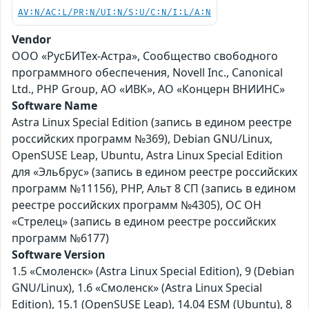
AV:N/AC:L/PR:N/UI:N/S:U/C:N/I:L/A:N
Vendor
ООО «РусБИТех-Астра», Сообщество свободного
программного обеспечения, Novell Inc., Canonical
Ltd., PHP Group, АО «ИВК», АО «Концерн ВНИИНС»
Software Name
Astra Linux Special Edition (запись в едином реестре
российских программ №369), Debian GNU/Linux,
OpenSUSE Leap, Ubuntu, Astra Linux Special Edition
для «Эльбрус» (запись в едином реестре российских
программ №11156), PHP, Альт 8 СП (запись в едином
реестре российских программ №4305), ОС ОН
«Стрелец» (запись в едином реестре российских
программ №6177)
Software Version
1.5 «Смоленск» (Astra Linux Special Edition), 9 (Debian
GNU/Linux), 1.6 «Смоленск» (Astra Linux Special
Edition), 15.1 (OpenSUSE Leap), 14.04 ESM (Ubuntu), 8