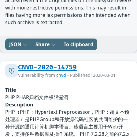
access) even if the original files on the filesystem were
with more restrictive permissions. This may result in
files having more lax permissions than intended when
such archive is extracted.
JSON
Share
To clipboard
CNVD-2020-14759
Vulnerability from
cnvd
- Published: 2020-03-01
Title
PHP PHAR归档文件权限漏洞
Description
PHP（PHP：Hypertext Preprocessor，PHP：超文本预
处理器）是PHPGroup和开放源代码社区的共同维护的一
种开源的通用计算机脚本语言。该语言主要用于Web开
发，支持多种数据库及操作系统。 PHP 7.2.28之前的7.2.x