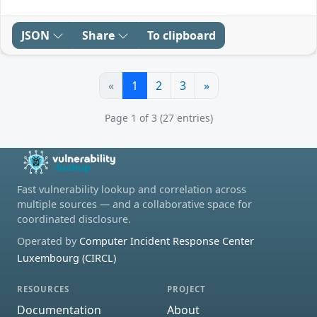
JSON
Share
To clipboard
«
1
2
3
»
Page 1 of 3 (27 entries)
Fast vulnerability lookup and correlation across
multiple sources — and a collaborative space for
coordinated disclosure.
Operated by
Computer Incident Response Center
Luxembourg (CIRCL)
RESOURCES
PROJECT
Documentation
About