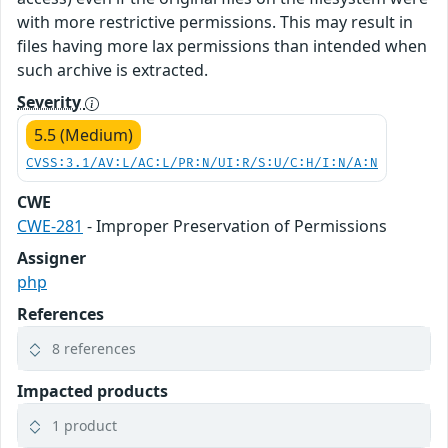
with more restrictive permissions. This may result in
files having more lax permissions than intended when
such archive is extracted.
Severity
5.5 (Medium)
CVSS:3.1/AV:L/AC:L/PR:N/UI:R/S:U/C:H/I:N/A:N
CWE
CWE-281
- Improper Preservation of Permissions
Assigner
php
References
8 references
Impacted products
1 product