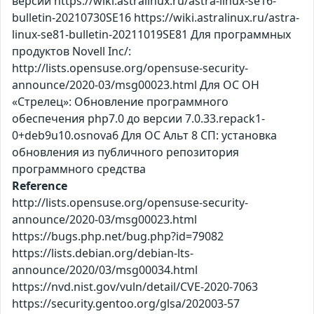
версии https://wiki.astralinux.ru/astra-linux-se16-
bulletin-20210730SE16 https://wiki.astralinux.ru/astra-
linux-se81-bulletin-20211019SE81 Для программных
продуктов Novell Inc/:
http://lists.opensuse.org/opensuse-security-
announce/2020-03/msg00023.html Для ОС ОН
«Стрелец»: Обновление программного
обеспечения php7.0 до версии 7.0.33.repack1-
0+deb9u10.osnova6 Для ОС Альт 8 СП: установка
обновления из публичного репозитория
программного средства
Reference
http://lists.opensuse.org/opensuse-security-
announce/2020-03/msg00023.html
https://bugs.php.net/bug.php?id=79082
https://lists.debian.org/debian-lts-
announce/2020/03/msg00034.html
https://nvd.nist.gov/vuln/detail/CVE-2020-7063
https://security.gentoo.org/glsa/202003-57