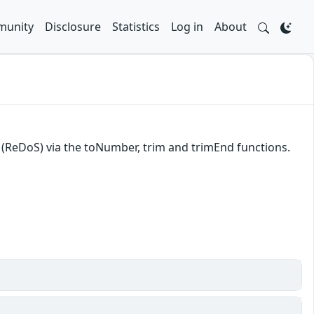
unity
Disclosure
Statistics
Log in
About
e (ReDoS) via the toNumber, trim and trimEnd functions.