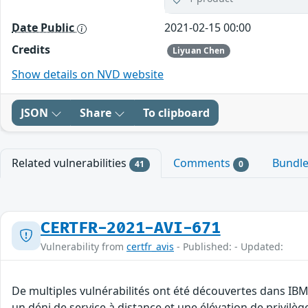
Date Public
2021-02-15 00:00
Credits
Liyuan Chen
Show details on NVD website
JSON
Share
To clipboard
Related vulnerabilities
Comments
Bundl
41
0
CERTFR-2021-AVI-671
Vulnerability from
certfr_avis
- Published: - Updated:
De multiples vulnérabilités ont été découvertes dans IBM
un déni de service à distance et une élévation de privilèg