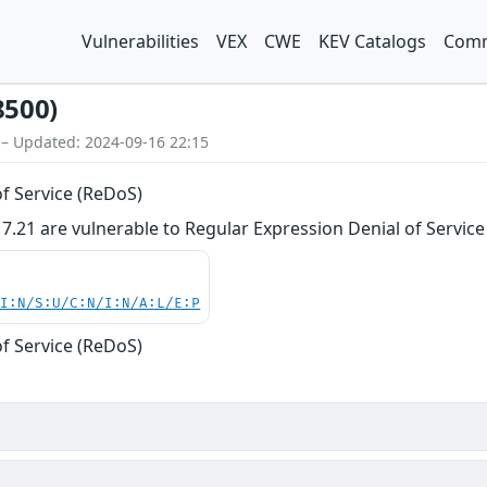
Vulnerabilities
VEX
CWE
KEV Catalogs
Comm
8500)
 – Updated: 2024-09-16 22:15
f Service (ReDoS)
17.21 are vulnerable to Regular Expression Denial of Servic
UI:N/S:U/C:N/I:N/A:L/E:P
f Service (ReDoS)