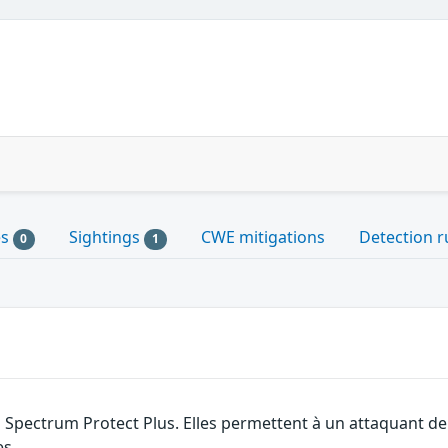
es
Sightings
CWE mitigations
Detection r
0
1
 Spectrum Protect Plus. Elles permettent à un attaquant de
es.