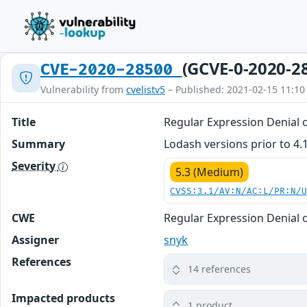
(GCVE-0-2020-2
CVE-2020-28500
Vulnerability from
cvelistv5
– Published: 2021-02-15 11:10
Title
Regular Expression Denial o
Summary
Lodash versions prior to 4.
Severity
5.3 (Medium)
CVSS:3.1/AV:N/AC:L/PR:N/
CWE
Regular Expression Denial o
Assigner
snyk
References
14 references
Impacted products
1 product