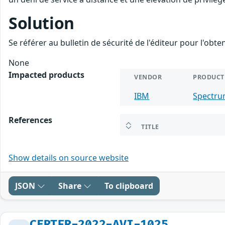
Solution
Se référer au bulletin de sécurité de l'éditeur pour l'obt
None
Impacted products
VENDOR
PRODUCT
IBM
Spectr
References
TITLE
Show details on source website
JSON
Share
To clipboard
CERTFR-2022-AVI-1025