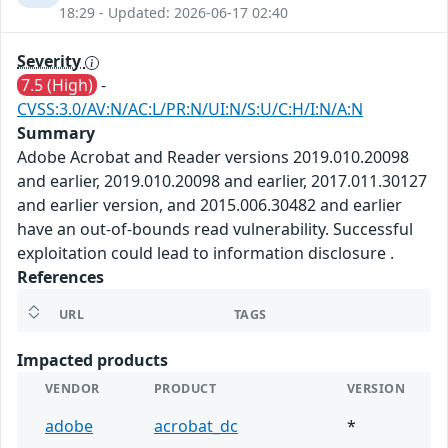
18:29 - Updated: 2026-06-17 02:40
Severity
7.5 (High)
-
CVSS:3.0/AV:N/AC:L/PR:N/UI:N/S:U/C:H/I:N/A:N
Summary
Adobe Acrobat and Reader versions 2019.010.20098
and earlier, 2019.010.20098 and earlier, 2017.011.30127
and earlier version, and 2015.006.30482 and earlier
have an out-of-bounds read vulnerability. Successful
exploitation could lead to information disclosure .
References
URL
TAGS
Impacted products
VENDOR
PRODUCT
VERSION
adobe
acrobat_dc
*