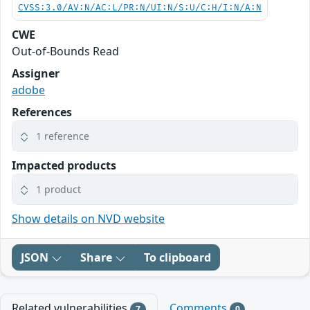
CVSS:3.0/AV:N/AC:L/PR:N/UI:N/S:U/C:H/I:N/A:N
CWE
Out-of-Bounds Read
Assigner
adobe
References
1 reference
Impacted products
1 product
Show details on NVD website
JSON
Share
To clipboard
Related vulnerabilities
Comments
7
0