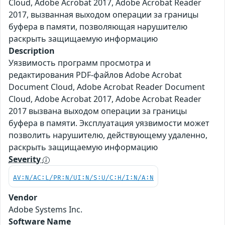
Cloud, Adobe Acrobat 2017, Adobe Acrobat Reader
2017, вызванная выходом операции за границы
буфера в памяти, позволяющая нарушителю
раскрыть защищаемую информацию
Description
Уязвимость программ просмотра и
редактирования PDF-файлов Adobe Acrobat
Document Cloud, Adobe Acrobat Reader Document
Cloud, Adobe Acrobat 2017, Adobe Acrobat Reader
2017 вызвана выходом операции за границы
буфера в памяти. Эксплуатация уязвимости может
позволить нарушителю, действующему удаленно,
раскрыть защищаемую информацию
Severity
AV:N/AC:L/PR:N/UI:N/S:U/C:H/I:N/A:N
Vendor
Adobe Systems Inc.
Software Name