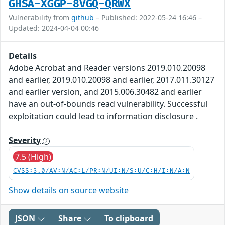
GHSA-XGGP-8VGQ-QRWX
Vulnerability from
github
– Published: 2022-05-24 16:46 –
Updated: 2024-04-04 00:46
Details
Adobe Acrobat and Reader versions 2019.010.20098
and earlier, 2019.010.20098 and earlier, 2017.011.30127
and earlier version, and 2015.006.30482 and earlier
have an out-of-bounds read vulnerability. Successful
exploitation could lead to information disclosure .
Severity
7.5 (High)
CVSS:3.0/AV:N/AC:L/PR:N/UI:N/S:U/C:H/I:N/A:N
Show details on source website
JSON
Share
To clipboard