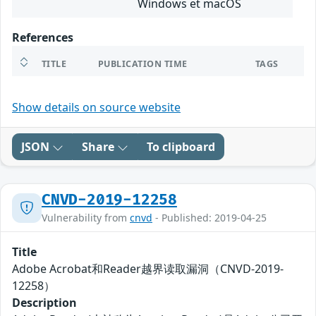
Windows et macOS
References
TITLE
PUBLICATION TIME
TAGS
Show details on source website
JSON
Share
To clipboard
CNVD-2019-12258
Vulnerability from
cnvd
- Published: 2019-04-25
Title
Adobe Acrobat和Reader越界读取漏洞（CNVD-2019-
12258）
Description