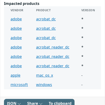
Impacted products
VENDOR
PRODUCT
VERSION
adobe
acrobat_dc
*
adobe
acrobat_dc
*
adobe
acrobat_dc
*
adobe
acrobat_reader_dc
*
adobe
acrobat_reader_dc
*
adobe
acrobat_reader_dc
*
apple
mac_os_x
-
microsoft
windows
-
JSON
Share
To clipboard