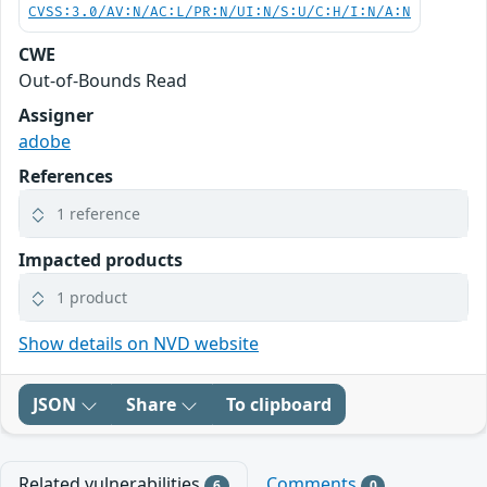
CVSS:3.0/AV:N/AC:L/PR:N/UI:N/S:U/C:H/I:N/A:N
CWE
Out-of-Bounds Read
Assigner
adobe
References
1 reference
Impacted products
1 product
Show details on NVD website
JSON
Share
To clipboard
Related vulnerabilities
Comments
6
0