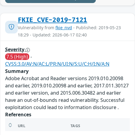
FKIE_CVE-2019-7121
Vulnerability from
fkie_nvd
- Published: 2019-05-23
18:29 - Updated: 2026-06-17 02:40
Severity
7.5 (High)
-
CVSS:3.0/AV:N/AC:L/PR:N/UI:N/S:U/C:H/I:N/A:N
Summary
Adobe Acrobat and Reader versions 2019.010.20098
and earlier, 2019.010.20098 and earlier, 2017.011.30127
and earlier version, and 2015.006.30482 and earlier
have an out-of-bounds read vulnerability. Successful
exploitation could lead to information disclosure .
References
URL
TAGS