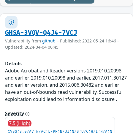
GHSA-3VQV-Q4J4-7VCJ
Vulnerability from
github
– Published: 2022-05-24 16:46 –
Updated: 2024-04-04 00:45
Details
Adobe Acrobat and Reader versions 2019.010.20098
and earlier, 2019.010.20098 and earlier, 2017.011.30127
and earlier version, and 2015.006.30482 and earlier
have an out-of-bounds read vulnerability. Successful
exploitation could lead to information disclosure .
Severity
7.5 (High)
CVSS:3.0/AV:N/AC:L/PR:N/UI:N/S:U/C:H/I:N/A:N