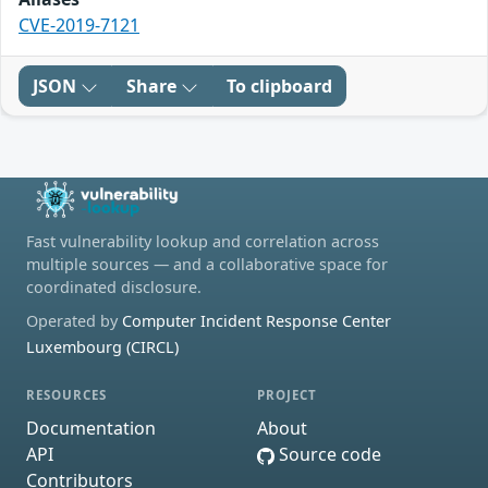
CVE-2019-7121
JSON
Share
To clipboard
Fast vulnerability lookup and correlation across
multiple sources — and a collaborative space for
coordinated disclosure.
Operated by
Computer Incident Response Center
Luxembourg (CIRCL)
RESOURCES
PROJECT
Documentation
About
API
Source code
Contributors