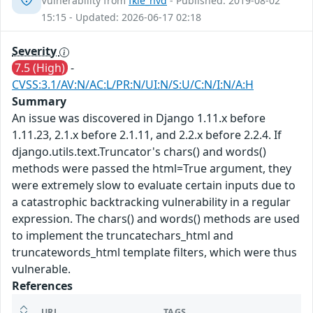
Vulnerability from
fkie_nvd
- Published: 2019-08-02
15:15 - Updated: 2026-06-17 02:18
Severity
7.5 (High)
-
CVSS:3.1/AV:N/AC:L/PR:N/UI:N/S:U/C:N/I:N/A:H
Summary
An issue was discovered in Django 1.11.x before
1.11.23, 2.1.x before 2.1.11, and 2.2.x before 2.2.4. If
django.utils.text.Truncator's chars() and words()
methods were passed the html=True argument, they
were extremely slow to evaluate certain inputs due to
a catastrophic backtracking vulnerability in a regular
expression. The chars() and words() methods are used
to implement the truncatechars_html and
truncatewords_html template filters, which were thus
vulnerable.
References
URL
TAGS