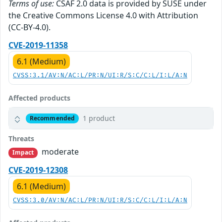
Terms of use:
CSAF 2.0 data is provided by SUSE under
the Creative Commons License 4.0 with Attribution
(CC-BY-4.0).
CVE-2019-11358
6.1 (Medium)
CVSS:3.1/AV:N/AC:L/PR:N/UI:R/S:C/C:L/I:L/A:N
Affected products
1 product
Recommended
Threats
moderate
Impact
CVE-2019-12308
6.1 (Medium)
CVSS:3.0/AV:N/AC:L/PR:N/UI:R/S:C/C:L/I:L/A:N