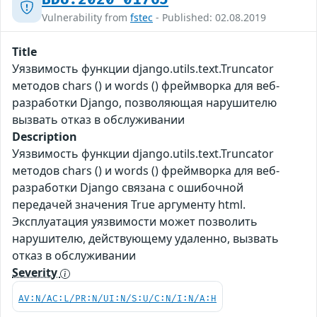
Vulnerability from
fstec
- Published: 02.08.2019
Title
Уязвимость функции django.utils.text.Truncator
методов chars () и words () фреймворка для веб-
разработки Django, позволяющая нарушителю
вызвать отказ в обслуживании
Description
Уязвимость функции django.utils.text.Truncator
методов chars () и words () фреймворка для веб-
разработки Django связана с ошибочной
передачей значения True аргументу html.
Эксплуатация уязвимости может позволить
нарушителю, действующему удаленно, вызвать
отказ в обслуживании
Severity
AV:N/AC:L/PR:N/UI:N/S:U/C:N/I:N/A:H