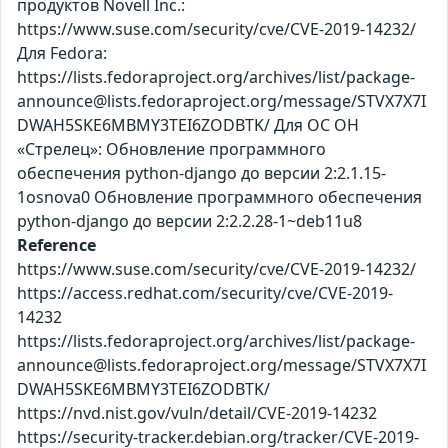
продуктов Novell Inc.:
https://www.suse.com/security/cve/CVE-2019-14232/
Для Fedora:
https://lists.fedoraproject.org/archives/list/package-
announce@lists.fedoraproject.org/message/STVX7X7I
DWAH5SKE6MBMY3TEI6ZODBTK/ Для ОС ОН
«Стрелец»: Обновление программного
обеспечения python-django до версии 2:2.1.15-
1osnova0 Обновление программного обеспечения
python-django до версии 2:2.2.28-1~deb11u8
Reference
https://www.suse.com/security/cve/CVE-2019-14232/
https://access.redhat.com/security/cve/CVE-2019-
14232
https://lists.fedoraproject.org/archives/list/package-
announce@lists.fedoraproject.org/message/STVX7X7I
DWAH5SKE6MBMY3TEI6ZODBTK/
https://nvd.nist.gov/vuln/detail/CVE-2019-14232
https://security-tracker.debian.org/tracker/CVE-2019-