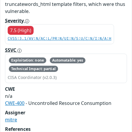
truncatewords_html template filters, which were thus
vulnerable.
Severity
7.5 (High)
CVSS:3.1/AV:N/AC:L/PR:N/UI:N/S:U/C:N/I:N/A:H
SSVC
Exploitation: none
Automatable: yes
Technical Impact: partial
CISA Coordinator (v2.0.3)
CWE
n/a
CWE-400
- Uncontrolled Resource Consumption
Assigner
mitre
References