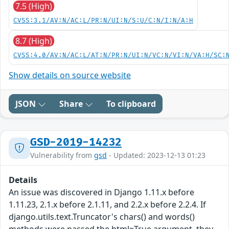
7.5 (High)
CVSS:3.1/AV:N/AC:L/PR:N/UI:N/S:U/C:N/I:N/A:H
8.7 (High)
CVSS:4.0/AV:N/AC:L/AT:N/PR:N/UI:N/VC:N/VI:N/VA:H/SC:
Show details on source website
JSON
Share
To clipboard
GSD-2019-14232
Vulnerability from
gsd
- Updated: 2023-12-13 01:23
Details
An issue was discovered in Django 1.11.x before
1.11.23, 2.1.x before 2.1.11, and 2.2.x before 2.2.4. If
django.utils.text.Truncator's chars() and words()