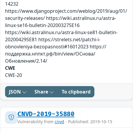
14232
https://www.djangoproject.com/weblog/2019/aug/01/
security-releases/ https://wiki.astralinux.ru/astra-
linux-se16-bulletin-20200327SE16
https://wiki.astralinux.ru/astra-linux-se81-bulletin-
20200429SE81 https://strelets.net/patchi-i-
obnovleniya-bezopasnosti#16012023 https://
поддержка.нппкт.рф/bin/view/ОСнова/
Обновления/2.14/
CWE
CWE-20
JSON
Share
To clipboard
CNVD-2019-35880
Vulnerability from
cnvd
- Published: 2019-10-15