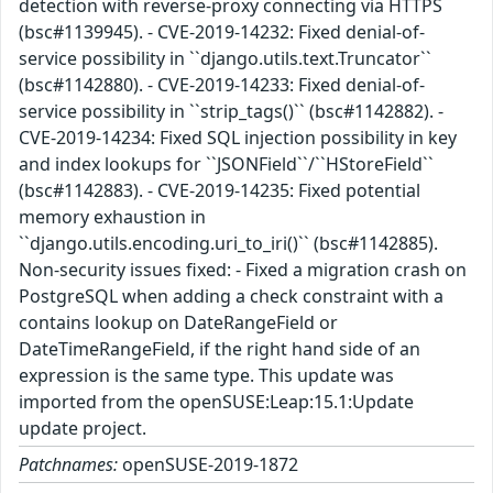
detection with reverse-proxy connecting via HTTPS
(bsc#1139945). - CVE-2019-14232: Fixed denial-of-
service possibility in ``django.utils.text.Truncator``
(bsc#1142880). - CVE-2019-14233: Fixed denial-of-
service possibility in ``strip_tags()`` (bsc#1142882). -
CVE-2019-14234: Fixed SQL injection possibility in key
and index lookups for ``JSONField``/``HStoreField``
(bsc#1142883). - CVE-2019-14235: Fixed potential
memory exhaustion in
``django.utils.encoding.uri_to_iri()`` (bsc#1142885).
Non-security issues fixed: - Fixed a migration crash on
PostgreSQL when adding a check constraint with a
contains lookup on DateRangeField or
DateTimeRangeField, if the right hand side of an
expression is the same type. This update was
imported from the openSUSE:Leap:15.1:Update
update project.
Patchnames:
openSUSE-2019-1872