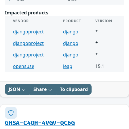
Impacted products
VENDOR
PRODUCT
VERSION
djangoproject
django
*
djangoproject
django
*
djangoproject
django
*
opensuse
leap
15.1
JSON
Share
To clipboard
GHSA-C4QH-4VGV-QC6G