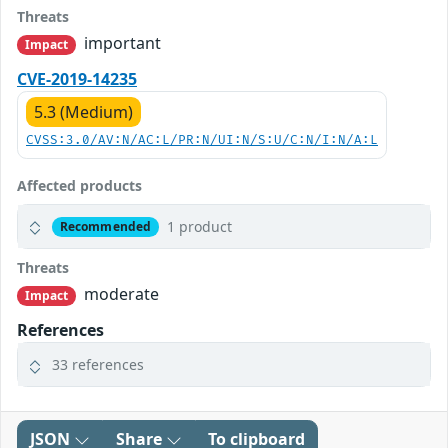
Threats
important
Impact
CVE-2019-14235
5.3 (Medium)
CVSS:3.0/AV:N/AC:L/PR:N/UI:N/S:U/C:N/I:N/A:L
Affected products
1 product
Recommended
Threats
moderate
Impact
References
33 references
JSON
Share
To clipboard