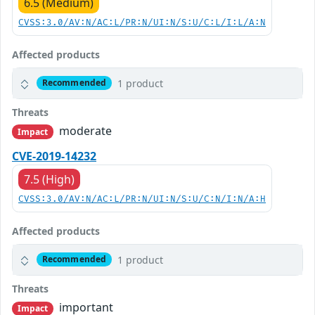
6.5 (Medium)
CVSS:3.0/AV:N/AC:L/PR:N/UI:N/S:U/C:L/I:L/A:N
Affected products
1 product
Recommended
Threats
moderate
Impact
CVE-2019-14232
7.5 (High)
CVSS:3.0/AV:N/AC:L/PR:N/UI:N/S:U/C:N/I:N/A:H
Affected products
1 product
Recommended
Threats
important
Impact