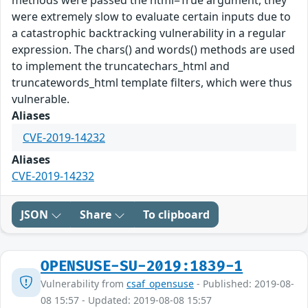
methods were passed the html=True argument, they
were extremely slow to evaluate certain inputs due to
a catastrophic backtracking vulnerability in a regular
expression. The chars() and words() methods are used
to implement the truncatechars_html and
truncatewords_html template filters, which were thus
vulnerable.
Aliases
CVE-2019-14232
Aliases
CVE-2019-14232
JSON
Share
To clipboard
OPENSUSE-SU-2019:1839-1
Vulnerability from
csaf_opensuse
- Published: 2019-08-
08 15:57 - Updated: 2019-08-08 15:57