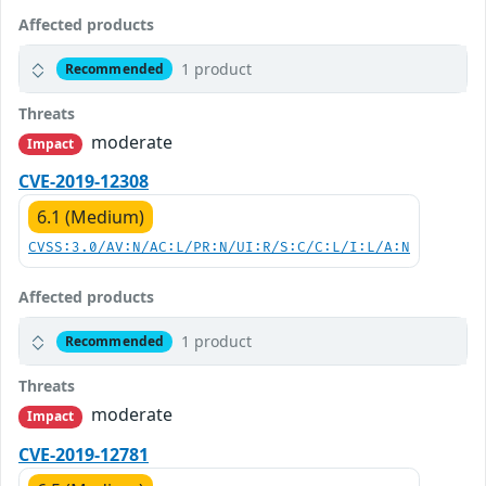
Affected products
1 product
Recommended
Threats
moderate
Impact
CVE-2019-12308
6.1 (Medium)
CVSS:3.0/AV:N/AC:L/PR:N/UI:R/S:C/C:L/I:L/A:N
Affected products
1 product
Recommended
Threats
moderate
Impact
CVE-2019-12781