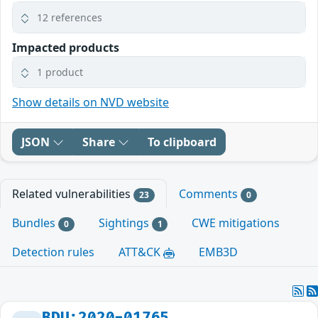
12 references
Impacted products
1 product
Show details on NVD website
JSON
Share
To clipboard
Related vulnerabilities
Comments
23
0
Bundles
Sightings
CWE mitigations
0
1
Detection rules
ATT&CK
EMB3D
BDU:2020-01765