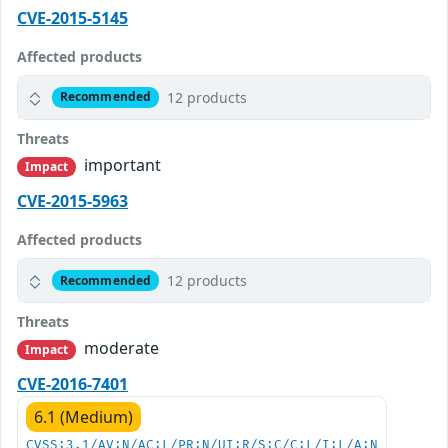
CVE-2015-5145
Affected products
12 products
Recommended
Threats
important
Impact
CVE-2015-5963
Affected products
12 products
Recommended
Threats
moderate
Impact
CVE-2016-7401
6.1 (Medium)
CVSS:3.1/AV:N/AC:L/PR:N/UI:R/S:C/C:L/I:L/A:N