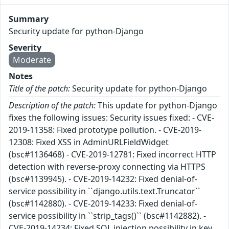
Summary
Security update for python-Django
Severity
Moderate
Notes
Title of the patch:
Security update for python-Django
Description of the patch:
This update for python-Django
fixes the following issues: Security issues fixed: - CVE-
2019-11358: Fixed prototype pollution. - CVE-2019-
12308: Fixed XSS in AdminURLFieldWidget
(bsc#1136468) - CVE-2019-12781: Fixed incorrect HTTP
detection with reverse-proxy connecting via HTTPS
(bsc#1139945). - CVE-2019-14232: Fixed denial-of-
service possibility in ``django.utils.text.Truncator``
(bsc#1142880). - CVE-2019-14233: Fixed denial-of-
service possibility in ``strip_tags()`` (bsc#1142882). -
CVE-2019-14234: Fixed SQL injection possibility in key