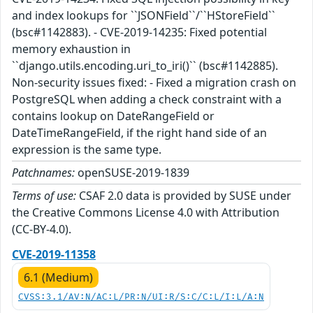
and index lookups for ``JSONField``/``HStoreField``
(bsc#1142883). - CVE-2019-14235: Fixed potential
memory exhaustion in
``django.utils.encoding.uri_to_iri()`` (bsc#1142885).
Non-security issues fixed: - Fixed a migration crash on
PostgreSQL when adding a check constraint with a
contains lookup on DateRangeField or
DateTimeRangeField, if the right hand side of an
expression is the same type.
Patchnames:
openSUSE-2019-1839
Terms of use:
CSAF 2.0 data is provided by SUSE under
the Creative Commons License 4.0 with Attribution
(CC-BY-4.0).
CVE-2019-11358
6.1 (Medium)
CVSS:3.1/AV:N/AC:L/PR:N/UI:R/S:C/C:L/I:L/A:N