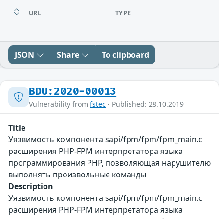
URL
TYPE
JSON
Share
To clipboard
BDU:2020-00013
Vulnerability from
fstec
- Published: 28.10.2019
Title
Уязвимость компонента sapi/fpm/fpm/fpm_main.c
расширения PHP-FPM интерпретатора языка
программирования PHP, позволяющая нарушителю
выполнять произвольные команды
Description
Уязвимость компонента sapi/fpm/fpm/fpm_main.c
расширения PHP-FPM интерпретатора языка