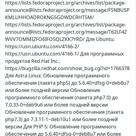
https://lists.fedoraproject.org/archives/list/package-
announce@lists.fedoraproject.org/message/FSNBUSP
KMLUHHOADROKNG5GDWDCRHT5M/
https://lists.fedoraproject.org/archives/list/package-
announce@lists.fedoraproject.org/message/T62LF4Z
WVV7OMMIZFO6IFO5QLZKK7YRD/ Для Ubuntu:
https://usn.ubuntu.com/4166-2/
https://usn.ubuntu.com/4166-1/ Для программных
продуктов Red Hat Inc.:
https://bugzilla.redhat.com/show_bug.cgi?id=1766378
Для Astra Linux: Обновление программного
обеспечения (пакета php5) до 5.6.40+dfsg-0+deb8u7
или более поздней версии Обновление
программного обеспечения (пакета php7.0) до
7.0.33-0+deb9u6 или более поздней версии
Обновление программного обеспечения (пакета
php7.3) до 7.3.11-1~deb10u1 или более поздней
версии Для PHP 5: Обновление программного
обеспечения до 5.6.40+dfsg-0+deb8u7 или более