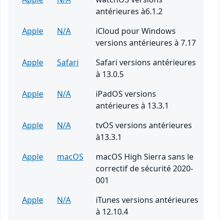
antérieures à6.1.2
Apple
N/A
iCloud pour Windows
versions antérieures à 7.17
Apple
Safari
Safari versions antérieures
à 13.0.5
Apple
N/A
iPadOS versions
antérieures à 13.3.1
Apple
N/A
tvOS versions antérieures
à13.3.1
Apple
macOS
macOS High Sierra sans le
correctif de sécurité 2020-
001
Apple
N/A
iTunes versions antérieures
à 12.10.4