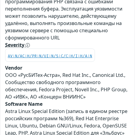
программирования PHP связана с ошибками
переполнения буфера. Эксплуатация уязвимости
может позволить нарушителю, действующему
удалённо, выполнять произвольные команды на
уязвимом сервере с помощью специально
сформированного URL
Severity
AV:N/AC:H/PR:N/UI:N/S:C/C:H/I:H/A:N
Vendor
ООО «РусБИТех-Астра», Red Hat Inc., Canonical Ltd.,
Сообщество свободного программного
обеспечения, Fedora Project, Novell Inc., PHP Group,
АО «ИВК», АО «Концерн ВНИИНС»
Software Name
Astra Linux Special Edition (запись в едином реестре
российских программ №369), Red Hat Enterprise
Linux, Ubuntu, Debian GNU/Linux, Fedora, OpenSUSE
Leap, PHP, Astra Linux Special Edition для «Эльбрус»