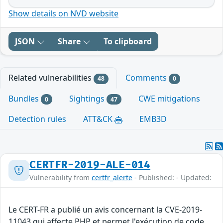
Show details on NVD website
JSON
Share
To clipboard
Related vulnerabilities
Comments
48
0
Bundles
Sightings
CWE mitigations
0
47
Detection rules
ATT&CK
EMB3D
CERTFR-2019-ALE-014
Vulnerability from
certfr_alerte
- Published: - Updated:
Le CERT-FR a publié un avis concernant la CVE-2019-
11043 qui affecte PHP et permet l'exécution de code