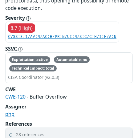
protocol data, thus opening the possibility of remote
code execution.
Severity
8.7 (High)
CVSS:3.1/AV:N/AC:H/PR:N/UI:N/S:C/C:H/I:H/A:N
SSVC
Exploitation: active
Automatable: no
Technical Impact: total
CISA Coordinator (v2.0.3)
CWE
CWE-120
- Buffer Overflow
Assigner
php
References
28 references