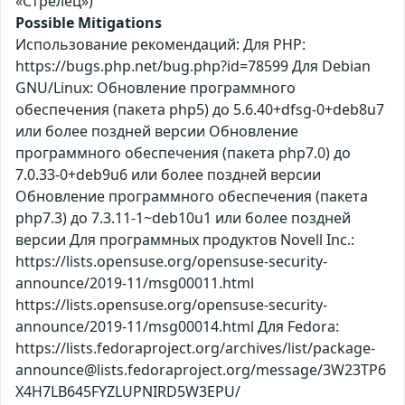
«Стрелец»)
Possible Mitigations
Использование рекомендаций: Для PHP:
https://bugs.php.net/bug.php?id=78599 Для Debian
GNU/Linux: Обновление программного
обеспечения (пакета php5) до 5.6.40+dfsg-0+deb8u7
или более поздней версии Обновление
программного обеспечения (пакета php7.0) до
7.0.33-0+deb9u6 или более поздней версии
Обновление программного обеспечения (пакета
php7.3) до 7.3.11-1~deb10u1 или более поздней
версии Для программных продуктов Novell Inc.:
https://lists.opensuse.org/opensuse-security-
announce/2019-11/msg00011.html
https://lists.opensuse.org/opensuse-security-
announce/2019-11/msg00014.html Для Fedora:
https://lists.fedoraproject.org/archives/list/package-
announce@lists.fedoraproject.org/message/3W23TP6
X4H7LB645FYZLUPNIRD5W3EPU/