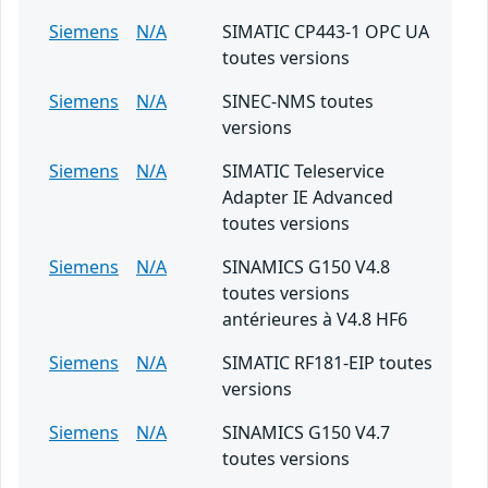
Siemens
N/A
SIMATIC CP443-1 OPC UA
toutes versions
Siemens
N/A
SINEC-NMS toutes
versions
Siemens
N/A
SIMATIC Teleservice
Adapter IE Advanced
toutes versions
Siemens
N/A
SINAMICS G150 V4.8
toutes versions
antérieures à V4.8 HF6
Siemens
N/A
SIMATIC RF181-EIP toutes
versions
Siemens
N/A
SINAMICS G150 V4.7
toutes versions