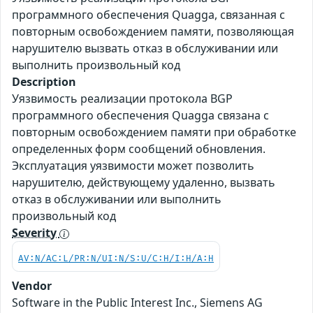
программного обеспечения Quagga, связанная с
повторным освобождением памяти, позволяющая
нарушителю вызвать отказ в обслуживании или
выполнить произвольный код
Description
Уязвимость реализации протокола BGP
программного обеспечения Quagga связана с
повторным освобождением памяти при обработке
определенных форм сообщений обновления.
Эксплуатация уязвимости может позволить
нарушителю, действующему удаленно, вызвать
отказ в обслуживании или выполнить
произвольный код
Severity
AV:N/AC:L/PR:N/UI:N/S:U/C:H/I:H/A:H
Vendor
Software in the Public Interest Inc., Siemens AG