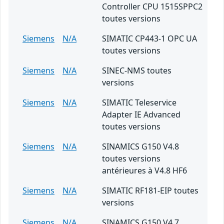
Controller CPU 1515SPPC2
toutes versions
Siemens
N/A
SIMATIC CP443-1 OPC UA
toutes versions
Siemens
N/A
SINEC-NMS toutes
versions
Siemens
N/A
SIMATIC Teleservice
Adapter IE Advanced
toutes versions
Siemens
N/A
SINAMICS G150 V4.8
toutes versions
antérieures à V4.8 HF6
Siemens
N/A
SIMATIC RF181-EIP toutes
versions
Siemens
N/A
SINAMICS G150 V4.7