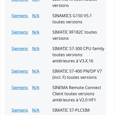
versions
Siemens
N/A
SINAMICS G150 V5.1
toutes versions
Siemens
N/A
SIMATIC RF182C toutes
versions
Siemens
N/A
SIMATIC S7-300 CPU family
toutes versions
antérieures à V3.X.16
Siemens
N/A
SIMATIC S7-400 PN/DP V7
(incl. F) toutes versions
Siemens
N/A
SINEMA Remote Connect
Client toutes versions
antérieures à V2.0 HF1
Siemens
N/A
SIMATIC S7-PLCSIM