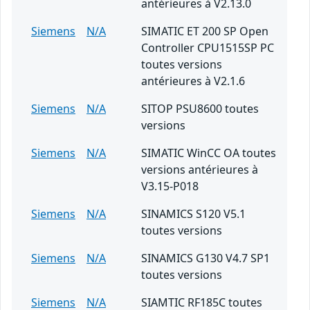
antérieures à V2.13.0
Siemens
N/A
SIMATIC ET 200 SP Open
Controller CPU1515SP PC
toutes versions
antérieures à V2.1.6
Siemens
N/A
SITOP PSU8600 toutes
versions
Siemens
N/A
SIMATIC WinCC OA toutes
versions antérieures à
V3.15-P018
Siemens
N/A
SINAMICS S120 V5.1
toutes versions
Siemens
N/A
SINAMICS G130 V4.7 SP1
toutes versions
Siemens
N/A
SIAMTIC RF185C toutes