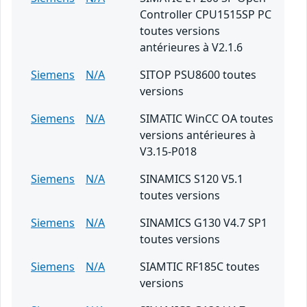
Controller CPU1515SP PC
toutes versions
antérieures à V2.1.6
Siemens
N/A
SITOP PSU8600 toutes
versions
Siemens
N/A
SIMATIC WinCC OA toutes
versions antérieures à
V3.15-P018
Siemens
N/A
SINAMICS S120 V5.1
toutes versions
Siemens
N/A
SINAMICS G130 V4.7 SP1
toutes versions
Siemens
N/A
SIAMTIC RF185C toutes
versions