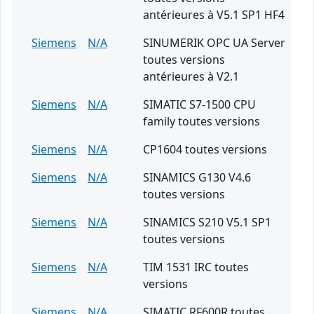
antérieures à V5.1 SP1 HF4
Siemens
N/A
SINUMERIK OPC UA Server
toutes versions
antérieures à V2.1
Siemens
N/A
SIMATIC S7-1500 CPU
family toutes versions
Siemens
N/A
CP1604 toutes versions
Siemens
N/A
SINAMICS G130 V4.6
toutes versions
Siemens
N/A
SINAMICS S210 V5.1 SP1
toutes versions
Siemens
N/A
TIM 1531 IRC toutes
versions
Siemens
N/A
SIMATIC RF600R toutes