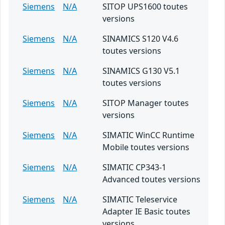
Siemens
N/A
SITOP UPS1600 toutes
versions
Siemens
N/A
SINAMICS S120 V4.6
toutes versions
Siemens
N/A
SINAMICS G130 V5.1
toutes versions
Siemens
N/A
SITOP Manager toutes
versions
Siemens
N/A
SIMATIC WinCC Runtime
Mobile toutes versions
Siemens
N/A
SIMATIC CP343-1
Advanced toutes versions
Siemens
N/A
SIMATIC Teleservice
Adapter IE Basic toutes
versions