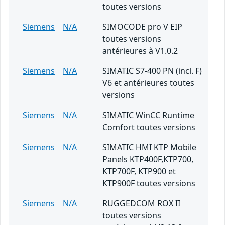
toutes versions
Siemens
N/A
SIMOCODE pro V EIP
toutes versions
antérieures à V1.0.2
Siemens
N/A
SIMATIC S7-400 PN (incl. F)
V6 et antérieures toutes
versions
Siemens
N/A
SIMATIC WinCC Runtime
Comfort toutes versions
Siemens
N/A
SIMATIC HMI KTP Mobile
Panels KTP400F,KTP700,
KTP700F, KTP900 et
KTP900F toutes versions
Siemens
N/A
RUGGEDCOM ROX II
toutes versions