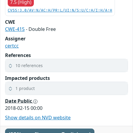
7.5 (High)
CVSS:3.0/AV:N/AC:H/PR:L/UI:N/S:U/C:H/I:H/A:H
CWE
CWE-415
- Double Free
Assigner
certcc
References
10 references
Impacted products
1 product
Date Public
2018-02-15 00:00
Show details on NVD website