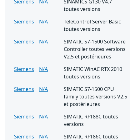
Siemens
N/A
SINAMICS G130 V4.7
toutes versions
Siemens
N/A
TeleControl Server Basic
toutes versions
Siemens
N/A
SIMATIC S7-1500 Software
Controller toutes versions
V2.5 et postérieures
Siemens
N/A
SIMATIC WinAC RTX 2010
toutes versions
Siemens
N/A
SIMATIC S7-1500 CPU
family toutes versions V2.5
et postérieures
Siemens
N/A
SIMATIC RF188C toutes
versions
Siemens
N/A
SIMATIC RF186C toutes