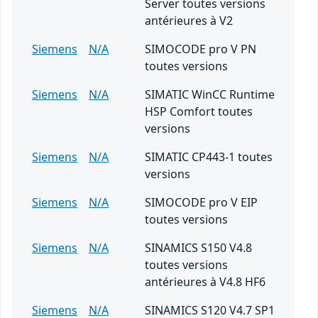
Server toutes versions
antérieures à V2
Siemens
N/A
SIMOCODE pro V PN
toutes versions
Siemens
N/A
SIMATIC WinCC Runtime
HSP Comfort toutes
versions
Siemens
N/A
SIMATIC CP443-1 toutes
versions
Siemens
N/A
SIMOCODE pro V EIP
toutes versions
Siemens
N/A
SINAMICS S150 V4.8
toutes versions
antérieures à V4.8 HF6
Siemens
N/A
SINAMICS S120 V4.7 SP1