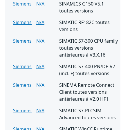
Siemens
N/A
SINAMICS G150 V5.1
toutes versions
Siemens
N/A
SIMATIC RF182C toutes
versions
Siemens
N/A
SIMATIC S7-300 CPU family
toutes versions
antérieures à V3.X.16
Siemens
N/A
SIMATIC S7-400 PN/DP V7
(incl. F) toutes versions
Siemens
N/A
SINEMA Remote Connect
Client toutes versions
antérieures à V2.0 HF1
Siemens
N/A
SIMATIC S7-PLCSIM
Advanced toutes versions
Siemens
N/A
SIMATIC WinCC Runtime