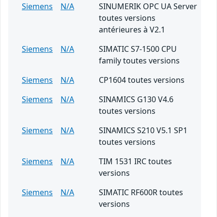
Siemens
N/A
SINUMERIK OPC UA Server
toutes versions
antérieures à V2.1
Siemens
N/A
SIMATIC S7-1500 CPU
family toutes versions
Siemens
N/A
CP1604 toutes versions
Siemens
N/A
SINAMICS G130 V4.6
toutes versions
Siemens
N/A
SINAMICS S210 V5.1 SP1
toutes versions
Siemens
N/A
TIM 1531 IRC toutes
versions
Siemens
N/A
SIMATIC RF600R toutes
versions