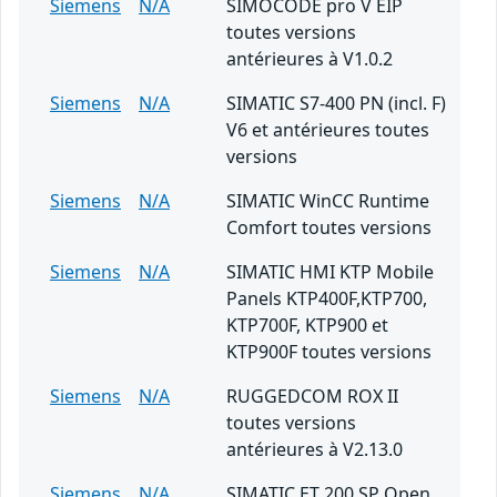
Siemens
N/A
SIMOCODE pro V EIP
toutes versions
antérieures à V1.0.2
Siemens
N/A
SIMATIC S7-400 PN (incl. F)
V6 et antérieures toutes
versions
Siemens
N/A
SIMATIC WinCC Runtime
Comfort toutes versions
Siemens
N/A
SIMATIC HMI KTP Mobile
Panels KTP400F,KTP700,
KTP700F, KTP900 et
KTP900F toutes versions
Siemens
N/A
RUGGEDCOM ROX II
toutes versions
antérieures à V2.13.0
Siemens
N/A
SIMATIC ET 200 SP Open