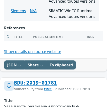
Advanced toutes versions
Siemens
N/A
SIMATIC WinCC Runtime
Advanced toutes versions
References
TITLE
PUBLICATION TIME
TAGS
Show details on source website
JSON
Share
To clipboard
BDU:2019-01781
Vulnerability from
fstec
- Published: 19.02.2018
Title
Уязвимость реализации протокола BGP