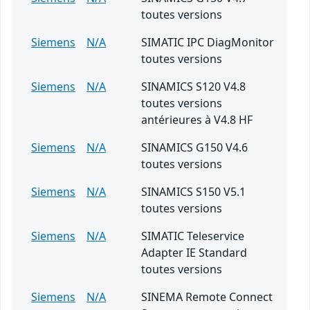
toutes versions
Siemens
N/A
SIMATIC IPC DiagMonitor
toutes versions
Siemens
N/A
SINAMICS S120 V4.8
toutes versions
antérieures à V4.8 HF
Siemens
N/A
SINAMICS G150 V4.6
toutes versions
Siemens
N/A
SINAMICS S150 V5.1
toutes versions
Siemens
N/A
SIMATIC Teleservice
Adapter IE Standard
toutes versions
Siemens
N/A
SINEMA Remote Connect