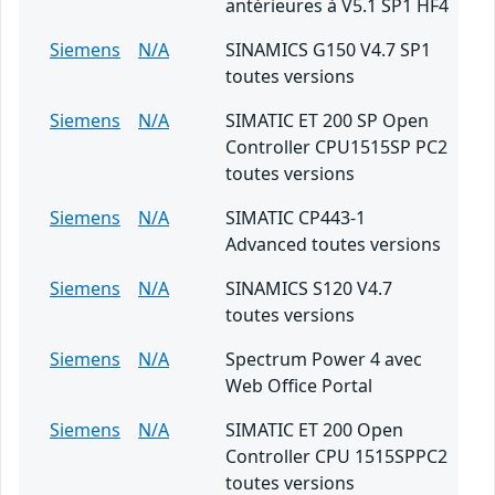
antérieures à V5.1 SP1 HF4
Siemens
N/A
SINAMICS G150 V4.7 SP1
toutes versions
Siemens
N/A
SIMATIC ET 200 SP Open
Controller CPU1515SP PC2
toutes versions
Siemens
N/A
SIMATIC CP443-1
Advanced toutes versions
Siemens
N/A
SINAMICS S120 V4.7
toutes versions
Siemens
N/A
Spectrum Power 4 avec
Web Office Portal
Siemens
N/A
SIMATIC ET 200 Open
Controller CPU 1515SPPC2
toutes versions