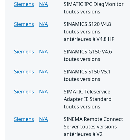
Siemens
N/A
SIMATIC IPC DiagMonitor
toutes versions
Siemens
N/A
SINAMICS S120 V4.8
toutes versions
antérieures à V4.8 HF
Siemens
N/A
SINAMICS G150 V4.6
toutes versions
Siemens
N/A
SINAMICS S150 V5.1
toutes versions
Siemens
N/A
SIMATIC Teleservice
Adapter IE Standard
toutes versions
Siemens
N/A
SINEMA Remote Connect
Server toutes versions
antérieures à V2