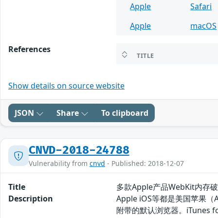
Apple
Safari
Apple
macOS
References
TITLE
Show details on source website
JSON
Share
To clipboard
CNVD-2018-24788
Vulnerability from
cnvd
- Published: 2018-12-07
Title
多款Apple产品WebKit内存破
Description
Apple iOS等都是美国苹果
附带的默认浏览器。iTunes 