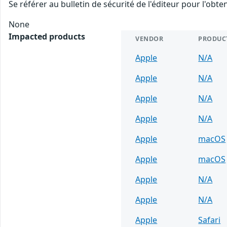
Se référer au bulletin de sécurité de l'éditeur pour l'obt
None
Impacted products
VENDOR
PRODUC
Apple
N/A
Apple
N/A
Apple
N/A
Apple
N/A
Apple
macOS
Apple
macOS
Apple
N/A
Apple
N/A
Apple
Safari