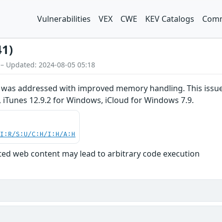
Vulnerabilities
VEX
CWE
KEV Catalogs
Comm
41)
 – Updated: 2024-08-05 05:18
was addressed with improved memory handling. This issue af
2, iTunes 12.9.2 for Windows, iCloud for Windows 7.9.
UI:R/S:U/C:H/I:H/A:H
fted web content may lead to arbitrary code execution