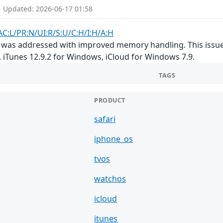
- Updated: 2026-06-17 01:58
AC:L/PR:N/UI:R/S:U/C:H/I:H/A:H
was addressed with improved memory handling. This issue af
2, iTunes 12.9.2 for Windows, iCloud for Windows 7.9.
TAGS
PRODUCT
safari
iphone_os
tvos
watchos
icloud
itunes