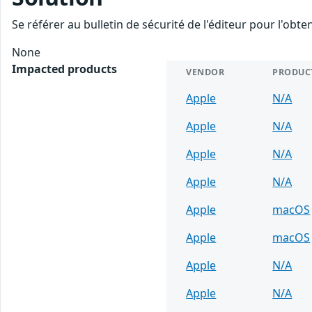
Se référer au bulletin de sécurité de l'éditeur pour l'obt
None
Impacted products
VENDOR
PRODUC
Apple
N/A
Apple
N/A
Apple
N/A
Apple
N/A
Apple
macOS
Apple
macOS
Apple
N/A
Apple
N/A