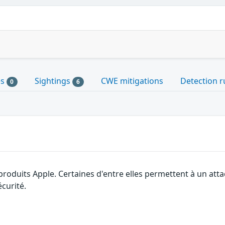
es
Sightings
CWE mitigations
Detection r
0
6
 produits Apple. Certaines d'entre elles permettent à un at
curité.