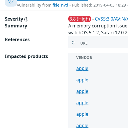
Vulnerability from
fkie_nvd
- Published: 2019-04-03 18:29 
Severity
8.8 (High)
-
CVSS:3.0/AV:N/
Summary
A memory corruption issue 
watchOS 5.1.2, Safari 12.0.
References
URL
Impacted products
VENDOR
apple
apple
apple
apple
apple
apple