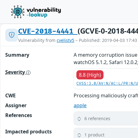
(GCVE-0-2018-44
CVE-2018-4441
Vulnerability from
cvelistv5
– Published: 2019-04-03 17:43
Summary
A memory corruption issue 
watchOS 5.1.2, Safari 12.0.
Severity
8.8 (High)
CVSS:3.0/AV:N/AC:L/PR:N/
CWE
Processing maliciously cra
Assigner
apple
References
6 references
Impacted products
1 product