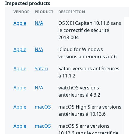
Impacted products
VENDOR
PRODUCT
DESCRIPTION
Apple
N/A
OS X El Capitan 10.11.6 sans
le correctif de sécurité
2018-004
Apple
N/A
iCloud for Windows
versions antérieures à 7.6
Apple
Safari
Safari versions antérieures
à 11.1.2
Apple
N/A
watchOS versions
antérieures à 4.3.2
Apple
macOS
macOS High Sierra versions
antérieures à 10.13.6
Apple
macOS
macOS Sierra versions
10.12.6 sans le correctif de