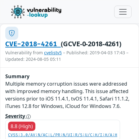
(GCVE-0-2018-4261)
CVE-2018-4261
Vulnerability from
cvelistv5
– Published: 2019-04-03 17:43 –
Updated: 2024-08-05 05:11
Summary
Multiple memory corruption issues were addressed
with improved memory handling. This issue affected
versions prior to iOS 11.4.1, tvOS 11.4.1, Safari 11.1.2,
iTunes 12.8 for Windows, iCloud for Windows 7.6.
Severity
8.8 (High)
CVSS:3.0/AV:N/AC:L/PR:N/UI:R/S:U/C:H/I:H/A:H