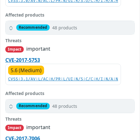
CVSS:3.0/AV:N/AC:L/PR:N/UI:R/S:U/C:H/I:H/A:H
Affected products
48 products
Recommended
Threats
important
Impact
CVE-2017-5753
5.6 (Medium)
CVSS:3.1/AV:L/AC:H/PR:L/UI:N/S:C/C:H/I:N/A:N
Affected products
48 products
Recommended
Threats
important
Impact
CVE-2017-7006