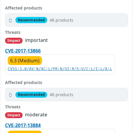
Affected products
48 products
Recommended
Threats
important
Impact
CVE-2017-13866
6.3 (Medium)
CVSS:3.0/AV:N/AC:L/PR:N/UI:R/S:U/C:L/I:L/A:L
Affected products
48 products
Recommended
Threats
moderate
Impact
CVE-2017-13884