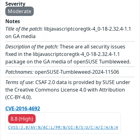
Severity
Moderate
Notes
Title of the patch:
libjavascriptcoregtk-4_0-18-2.32.4-1.1
on GA media
Description of the patch:
These are all security issues
fixed in the libjavascriptcoregtk-4_0-18-2.32.4-1.1
package on the GA media of openSUSE Tumbleweed.
Patchnames:
openSUSE-Tumbleweed-2024-11506
Terms of use:
CSAF 2.0 data is provided by SUSE under
the Creative Commons License 4.0 with Attribution
(CC-BY-4.0).
CVE-2016-4692
8.8 (High)
CVSS:3.0/AV:N/AC:L/PR:N/UI:R/S:U/C:H/I:H/A:H