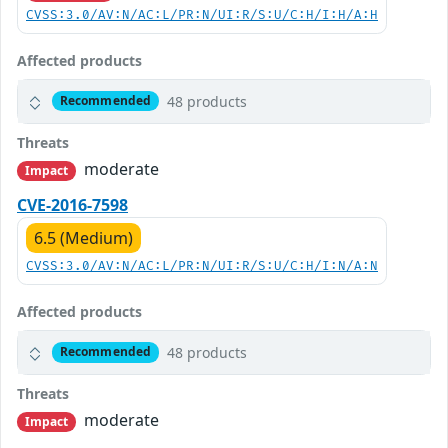
CVSS:3.0/AV:N/AC:L/PR:N/UI:R/S:U/C:H/I:H/A:H
Affected products
48 products
Recommended
Threats
moderate
Impact
CVE-2016-7598
6.5 (Medium)
CVSS:3.0/AV:N/AC:L/PR:N/UI:R/S:U/C:H/I:N/A:N
Affected products
48 products
Recommended
Threats
moderate
Impact