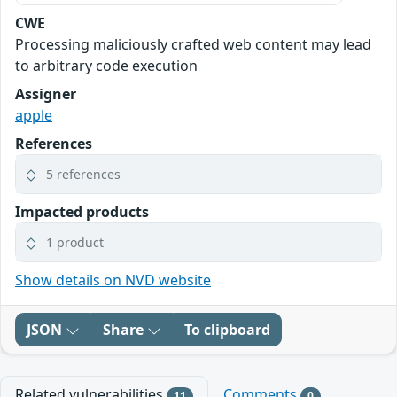
CWE
Processing maliciously crafted web content may lead
to arbitrary code execution
Assigner
apple
References
5 references
Impacted products
1 product
Show details on NVD website
JSON
Share
To clipboard
Related vulnerabilities
Comments
11
0