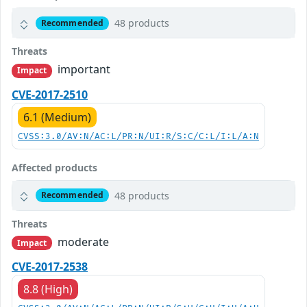
48 products
Recommended
Threats
important
Impact
CVE-2017-2510
6.1 (Medium)
CVSS:3.0/AV:N/AC:L/PR:N/UI:R/S:C/C:L/I:L/A:N
Affected products
48 products
Recommended
Threats
moderate
Impact
CVE-2017-2538
8.8 (High)