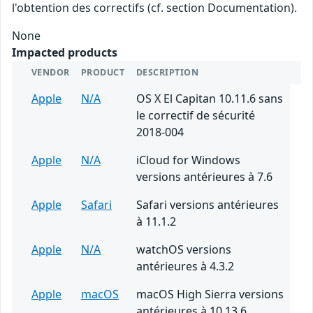
l'obtention des correctifs (cf. section Documentation).
None
Impacted products
VENDOR
PRODUCT
DESCRIPTION
Apple
N/A
OS X El Capitan 10.11.6 sans
le correctif de sécurité
2018-004
Apple
N/A
iCloud for Windows
versions antérieures à 7.6
Apple
Safari
Safari versions antérieures
à 11.1.2
Apple
N/A
watchOS versions
antérieures à 4.3.2
Apple
macOS
macOS High Sierra versions
antérieures à 10.13.6