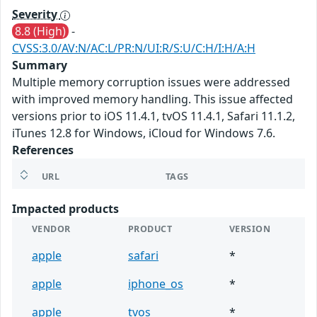
Severity
8.8 (High)
-
CVSS:3.0/AV:N/AC:L/PR:N/UI:R/S:U/C:H/I:H/A:H
Summary
Multiple memory corruption issues were addressed
with improved memory handling. This issue affected
versions prior to iOS 11.4.1, tvOS 11.4.1, Safari 11.1.2,
iTunes 12.8 for Windows, iCloud for Windows 7.6.
References
URL
TAGS
Impacted products
VENDOR
PRODUCT
VERSION
apple
safari
*
apple
iphone_os
*
apple
tvos
*