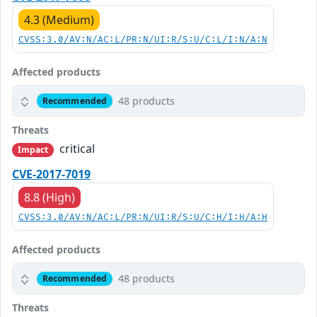
4.3 (Medium)
CVSS:3.0/AV:N/AC:L/PR:N/UI:R/S:U/C:L/I:N/A:N
Affected products
48 products
Recommended
Threats
critical
Impact
CVE-2017-7019
8.8 (High)
CVSS:3.0/AV:N/AC:L/PR:N/UI:R/S:U/C:H/I:H/A:H
Affected products
48 products
Recommended
Threats