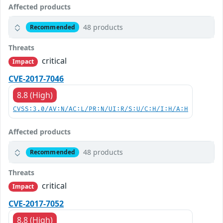
Affected products
48 products
Recommended
Threats
critical
Impact
CVE-2017-7046
8.8 (High)
CVSS:3.0/AV:N/AC:L/PR:N/UI:R/S:U/C:H/I:H/A:H
Affected products
48 products
Recommended
Threats
critical
Impact
CVE-2017-7052
8.8 (High)