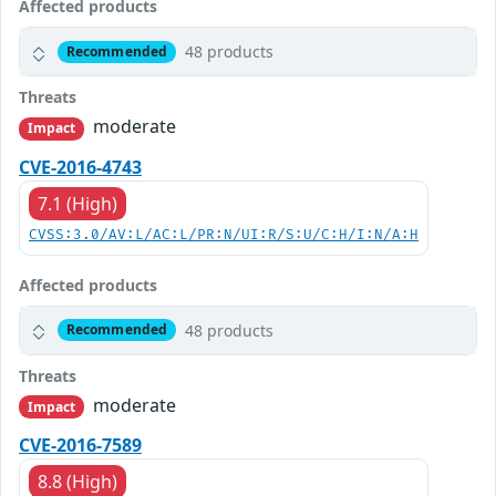
Affected products
48 products
Recommended
Threats
moderate
Impact
CVE-2016-4743
7.1 (High)
CVSS:3.0/AV:L/AC:L/PR:N/UI:R/S:U/C:H/I:N/A:H
Affected products
48 products
Recommended
Threats
moderate
Impact
CVE-2016-7589
8.8 (High)