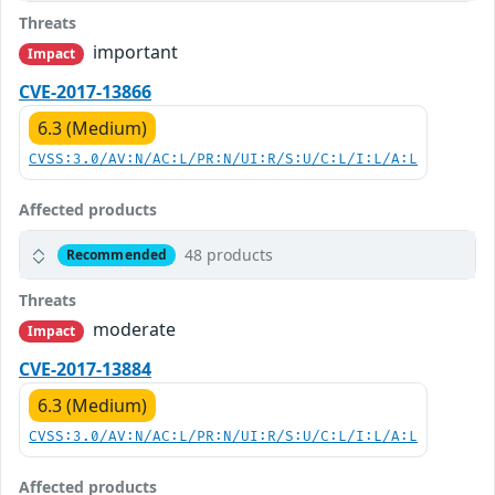
Threats
important
Impact
CVE-2017-13866
6.3 (Medium)
CVSS:3.0/AV:N/AC:L/PR:N/UI:R/S:U/C:L/I:L/A:L
Affected products
48 products
Recommended
Threats
moderate
Impact
CVE-2017-13884
6.3 (Medium)
CVSS:3.0/AV:N/AC:L/PR:N/UI:R/S:U/C:L/I:L/A:L
Affected products