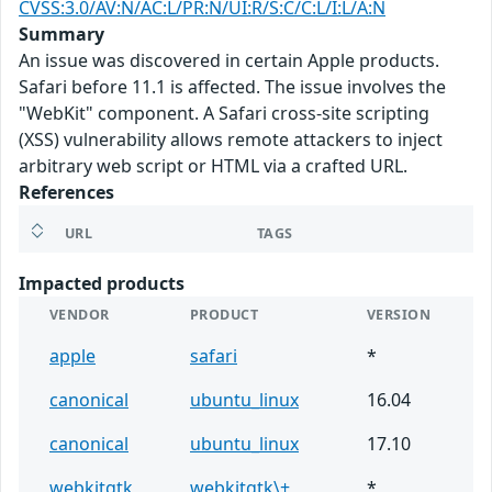
CVSS:3.0/AV:N/AC:L/PR:N/UI:R/S:C/C:L/I:L/A:N
Summary
An issue was discovered in certain Apple products.
Safari before 11.1 is affected. The issue involves the
"WebKit" component. A Safari cross-site scripting
(XSS) vulnerability allows remote attackers to inject
arbitrary web script or HTML via a crafted URL.
References
URL
TAGS
Impacted products
VENDOR
PRODUCT
VERSION
apple
safari
*
canonical
ubuntu_linux
16.04
canonical
ubuntu_linux
17.10
webkitgtk
webkitgtk\+
*