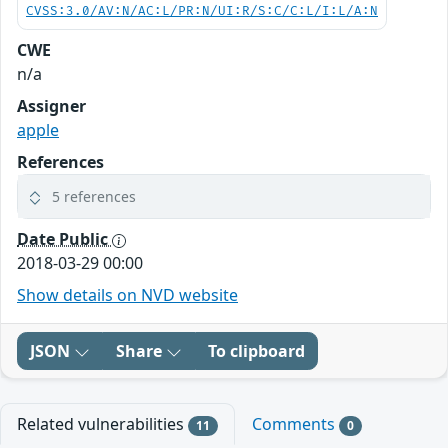
CVSS:3.0/AV:N/AC:L/PR:N/UI:R/S:C/C:L/I:L/A:N
CWE
n/a
Assigner
apple
References
5 references
Date Public
2018-03-29 00:00
Show details on NVD website
JSON
Share
To clipboard
Related vulnerabilities
Comments
11
0