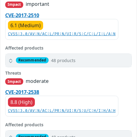
important
Impact
CVE-2017-2510
6.1 (Medium)
CVSS:3.0/AV:N/AC:L/PR:N/UI:R/S:C/C:L/I:L/A:N
Affected products
48 products
Recommended
Threats
moderate
Impact
CVE-2017-2538
8.8 (High)
CVSS:3.0/AV:N/AC:L/PR:N/UI:R/S:U/C:H/I:H/A:H
Affected products
Recommended