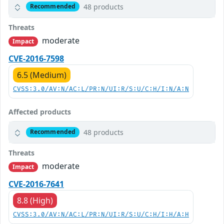
48 products
Recommended
Threats
moderate
Impact
CVE-2016-7598
6.5 (Medium)
CVSS:3.0/AV:N/AC:L/PR:N/UI:R/S:U/C:H/I:N/A:N
Affected products
48 products
Recommended
Threats
moderate
Impact
CVE-2016-7641
8.8 (High)
CVSS:3.0/AV:N/AC:L/PR:N/UI:R/S:U/C:H/I:H/A:H