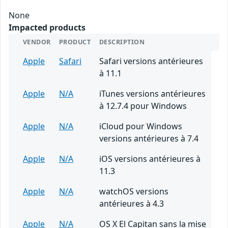
None
Impacted products
VENDOR
PRODUCT
DESCRIPTION
Apple
Safari
Safari versions antérieures
à 11.1
Apple
N/A
iTunes versions antérieures
à 12.7.4 pour Windows
Apple
N/A
iCloud pour Windows
versions antérieures à 7.4
Apple
N/A
iOS versions antérieures à
11.3
Apple
N/A
watchOS versions
antérieures à 4.3
Apple
N/A
OS X El Capitan sans la mise