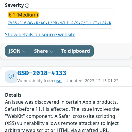
Severity
6.1 (Medium)
CVSS:3.0/AV:N/AC:L/PR:N/UI:R/S:C/C:L/I:L/A:N
Show details on source website
JSON
Share
To clipboard
GSD-2018-4133
Vulnerability from
gsd
- Updated: 2023-12-13 01:22
Details
An issue was discovered in certain Apple products.
Safari before 11.1 is affected. The issue involves the
"WebKit" component. A Safari cross-site scripting
(XSS) vulnerability allows remote attackers to inject
arbitrary web script or HTML via a crafted URL.