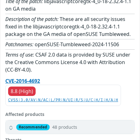
Title of the patch:
libjavascriptcoregtk-4_0-18-2.32.4-1.1
on GA media
Description of the patch:
These are all security issues
fixed in the libjavascriptcoregtk-4_0-18-2.32.4-1.1
package on the GA media of openSUSE Tumbleweed.
Patchnames:
openSUSE-Tumbleweed-2024-11506
Terms of use:
CSAF 2.0 data is provided by SUSE under
the Creative Commons License 4.0 with Attribution
(CC-BY-4.0).
CVE-2016-4692
8.8 (High)
CVSS:3.0/AV:N/AC:L/PR:N/UI:R/S:U/C:H/I:H/A:H
Affected products
48 products
Recommended
Threats