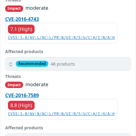
moderate
Impact
CVE-2016-4743
7.1 (High)
CVSS:3.0/AV:L/AC:L/PR:N/UI:R/S:U/C:H/I:N/A:H
Affected products
48 products
Recommended
Threats
moderate
Impact
CVE-2016-7589
8.8 (High)
CVSS:3.0/AV:N/AC:L/PR:N/UI:R/S:U/C:H/I:H/A:H
Affected products