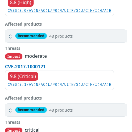
8.8 (High)
CVSS:3.0/AV:N/AC:L/PR:N/UI:R/S:U/C:H/I:H/A:H
Affected products
48 products
Recommended
Threats
moderate
Impact
CVE-2017-1000121
9.8 (Critical)
CVSS:3.1/AV:N/AC:L/PR:N/UI:N/S:U/C:H/I:H/A:H
Affected products
48 products
Recommended
Threats
critical
Impact