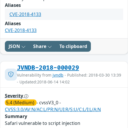
Aliases
CVE-2018-4133
Aliases
CVE-2018-4133
JSON
Share
To clipboard
JVNDB-2018-000029
Vulnerability from
jvndb
- Published: 2018-03-30 13:39
- Updated:2018-06-14 14:02
Severity
5.4 (Medium)
- cvssV3_0 -
CVSS:3.0/AV:N/AC:L/PR:N/UI:R/S:U/C:L/I:L/A:N
Summary
Safari vulnerable to script injection