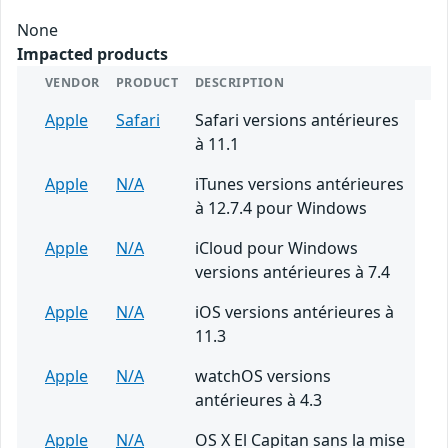
None
Impacted products
VENDOR
PRODUCT
DESCRIPTION
Apple
Safari
Safari versions antérieures
à 11.1
Apple
N/A
iTunes versions antérieures
à 12.7.4 pour Windows
Apple
N/A
iCloud pour Windows
versions antérieures à 7.4
Apple
N/A
iOS versions antérieures à
11.3
Apple
N/A
watchOS versions
antérieures à 4.3
Apple
N/A
OS X El Capitan sans la mise