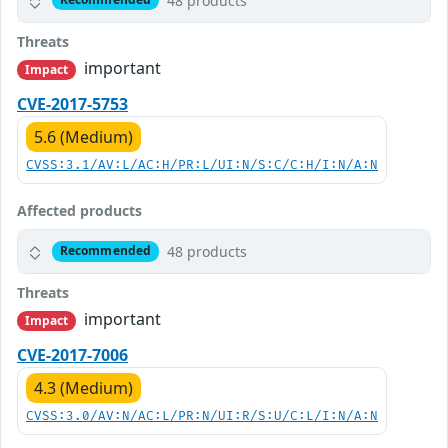
48 products
Threats
important
Impact
CVE-2017-5753
5.6 (Medium)
CVSS:3.1/AV:L/AC:H/PR:L/UI:N/S:C/C:H/I:N/A:N
Affected products
48 products
Recommended
Threats
important
Impact
CVE-2017-7006
4.3 (Medium)
CVSS:3.0/AV:N/AC:L/PR:N/UI:R/S:U/C:L/I:N/A:N