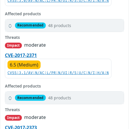
CVSS:3.0/AV:N/AC:L/PR:N/UI:R/S:U/C:H/I:N/A:N
Affected products
48 products
Recommended
Threats
moderate
Impact
CVE-2017-2371
6.5 (Medium)
CVSS:3.1/AV:N/AC:L/PR:N/UI:R/S:U/C:N/I:H/A:N
Affected products
48 products
Recommended
Threats
moderate
Impact
CVE-2017-2373