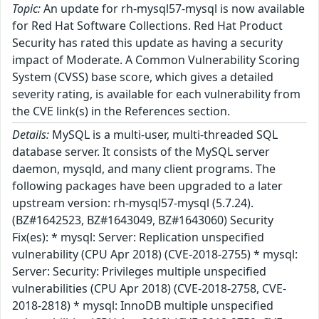
Topic:
An update for rh-mysql57-mysql is now available
for Red Hat Software Collections. Red Hat Product
Security has rated this update as having a security
impact of Moderate. A Common Vulnerability Scoring
System (CVSS) base score, which gives a detailed
severity rating, is available for each vulnerability from
the CVE link(s) in the References section.
Details:
MySQL is a multi-user, multi-threaded SQL
database server. It consists of the MySQL server
daemon, mysqld, and many client programs. The
following packages have been upgraded to a later
upstream version: rh-mysql57-mysql (5.7.24).
(BZ#1642523, BZ#1643049, BZ#1643060) Security
Fix(es): * mysql: Server: Replication unspecified
vulnerability (CPU Apr 2018) (CVE-2018-2755) * mysql:
Server: Security: Privileges multiple unspecified
vulnerabilities (CPU Apr 2018) (CVE-2018-2758, CVE-
2018-2818) * mysql: InnoDB multiple unspecified