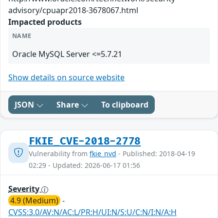
advisory/cpuapr2018-3678067.html
Impacted products
NAME
Oracle MySQL Server <=5.7.21
Show details on source website
JSON
Share
To clipboard
FKIE_CVE-2018-2778
Vulnerability from
fkie_nvd
- Published: 2018-04-19
02:29 - Updated: 2026-06-17 01:56
Severity
4.9 (Medium)
-
CVSS:3.0/AV:N/AC:L/PR:H/UI:N/S:U/C:N/I:N/A:H