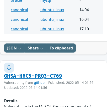
oracle
mysql
*
canonical
ubuntu_linux
14.04
canonical
ubuntu_linux
16.04
canonical
ubuntu_linux
17.10
JSON
Share
To clipboard
GHSA-H6C5-PRQ3-C769
Vulnerability from
github
– Published: 2022-05-14 01:56 –
Updated: 2022-05-14 01:56
Details
Vulnerability in the MySQL Server component of