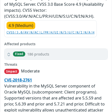
of MySQL Server. CVSS 3.0 Base Score 4.9 (Availability
impacts). CVSS Vector:
(CVSS:3.0/AV:N/AC:L/PR:H/UI:N/S:U/C:N/I:N/A:H).
4.9 (Medium)
CVSS:3.0/AV:N/AC:L/PR:H/UI:N/S:U/C:N/I:N/A:H
Affected products
186 products
Fixed
Threats
Moderate
Impact
CVE-2018-2761
Vulnerability in the MySQL Server component of
Oracle MySQL (subcomponent: Client programs).
Supported versions that are affected are 5.5.59 and
prior, 5.6.39 and prior and 5.7.21 and prior. Difficult to
exploit vulnerability allows unauthenticated attacker