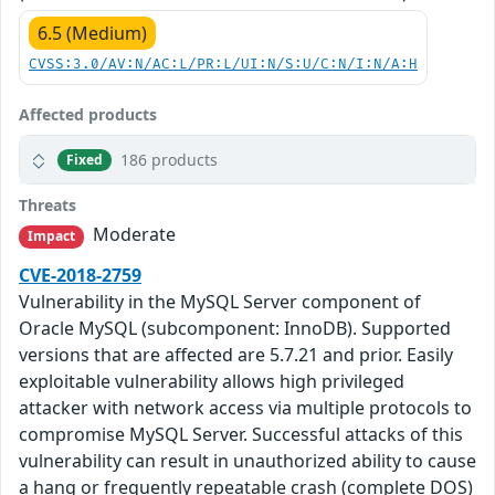
6.5 (Medium)
CVSS:3.0/AV:N/AC:L/PR:L/UI:N/S:U/C:N/I:N/A:H
Affected products
186 products
Fixed
Threats
Moderate
Impact
CVE-2018-2759
Vulnerability in the MySQL Server component of
Oracle MySQL (subcomponent: InnoDB). Supported
versions that are affected are 5.7.21 and prior. Easily
exploitable vulnerability allows high privileged
attacker with network access via multiple protocols to
compromise MySQL Server. Successful attacks of this
vulnerability can result in unauthorized ability to cause
a hang or frequently repeatable crash (complete DOS)