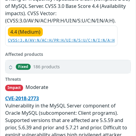
of MySQL Server. CVSS 3.0 Base Score 4.4 (Availability
impacts). CVSS Vector:
(CVSS:3.0/AV:N/AC:H/PR:H/UI:N/S:U/C:N/I:N/A:H).
4.4 (Medium)
CVSS:3.0/AV:N/AC:H/PR:H/UI:N/S:U/C:N/I:N/A:H
Affected products
186 products
Fixed
Threats
Moderate
Impact
CVE-2018-2773
Vulnerability in the MySQL Server component of
Oracle MySQL (subcomponent: Client programs).
Supported versions that are affected are 5.5.59 and
prior, 5.6.39 and prior and 5.7.21 and prior. Difficult to
exploit vulnerability allows high privileged attacker