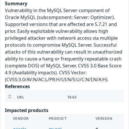
Summary
Vulnerability in the MySQL Server component of
Oracle MySQL (subcomponent: Server: Optimizer).
Supported versions that are affected are 5.7.21 and
prior. Easily exploitable vulnerability allows high
privileged attacker with network access via multiple
protocols to compromise MySQL Server. Successful
attacks of this vulnerability can result in unauthorized
ability to cause a hang or frequently repeatable crash
(complete DOS) of MySQL Server. CVSS 3.0 Base Score
4.9 (Availability impacts). CVSS Vector:
(CVSS:3.0/AV:N/AC:L/PR:H/UI:N/S:U/C:N/I:N/A:H).
References
URL
TAGS
Impacted products
VENDOR
PRODUCT
VERSION