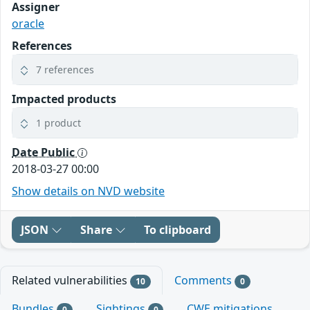
Assigner
oracle
References
7 references
Impacted products
1 product
Date Public
2018-03-27 00:00
Show details on NVD website
JSON
Share
To clipboard
Related vulnerabilities
Comments
10
0
Bundles
Sightings
CWE mitigations
0
0