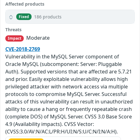
Affected products
186 products
Fixed
Threats
Moderate
Impact
CVE-2018-2769
Vulnerability in the MySQL Server component of
Oracle MySQL (subcomponent: Server: Pluggable
Auth). Supported versions that are affected are 5.7.21
and prior. Easily exploitable vulnerability allows high
privileged attacker with network access via multiple
protocols to compromise MySQL Server. Successful
attacks of this vulnerability can result in unauthorized
ability to cause a hang or frequently repeatable crash
(complete DOS) of MySQL Server. CVSS 3.0 Base Score
4.9 (Availability impacts). CVSS Vector:
(CVSS:3.0/AV:N/AC:L/PR:H/UI:N/S:U/C:N/I:N/A:H).