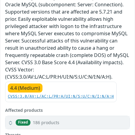
Oracle MySQL (subcomponent: Server: Connection).
Supported versions that are affected are 5.7.21 and
prior. Easily exploitable vulnerability allows high
privileged attacker with logon to the infrastructure
where MySQL Server executes to compromise MySQL
Server. Successful attacks of this vulnerability can
result in unauthorized ability to cause a hang or
frequently repeatable crash (complete DOS) of MySQL
Server. CVSS 3.0 Base Score 4.4 (Availability impacts).
CVSS Vector:
(CVSS:3.0/AV:L/AC:L/PR:H/UI:N/S:U/C:N/I:N/A:H).
4.4 (Medium)
CVSS:3.0/AV:L/AC:L/PR:H/UI:N/S:U/C:N/I:N/A:H
Affected products
186 products
Fixed
Threats