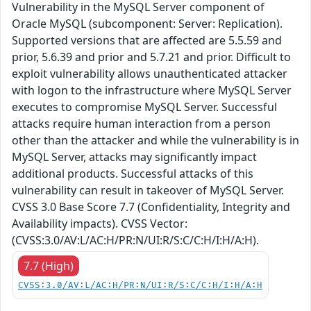
Vulnerability in the MySQL Server component of
Oracle MySQL (subcomponent: Server: Replication).
Supported versions that are affected are 5.5.59 and
prior, 5.6.39 and prior and 5.7.21 and prior. Difficult to
exploit vulnerability allows unauthenticated attacker
with logon to the infrastructure where MySQL Server
executes to compromise MySQL Server. Successful
attacks require human interaction from a person
other than the attacker and while the vulnerability is in
MySQL Server, attacks may significantly impact
additional products. Successful attacks of this
vulnerability can result in takeover of MySQL Server.
CVSS 3.0 Base Score 7.7 (Confidentiality, Integrity and
Availability impacts). CVSS Vector:
(CVSS:3.0/AV:L/AC:H/PR:N/UI:R/S:C/C:H/I:H/A:H).
7.7 (High)
CVSS:3.0/AV:L/AC:H/PR:N/UI:R/S:C/C:H/I:H/A:H