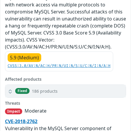
with network access via multiple protocols to
compromise MySQL Server. Successful attacks of this
vulnerability can result in unauthorized ability to cause
a hang or frequently repeatable crash (complete DOS)
of MySQL Server. CVSS 3.0 Base Score 5.9 (Availability
impacts). CVSS Vector:
(CVSS:3.0/AV:N/AC:H/PR:N/UI:N/S:U/C:N/I:N/A:H).
5.9 (Medium)
CVSS:3.0/AV:N/AC:H/PR:N/UI:N/S:U/C:N/I:N/A:H
Affected products
186 products
Fixed
Threats
Moderate
Impact
CVE-2018-2762
Vulnerability in the MySQL Server component of