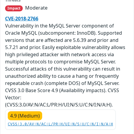
Moderate
Impact
CVE-2018-2766
Vulnerability in the MySQL Server component of
Oracle MySQL (subcomponent: InnoDB). Supported
versions that are affected are 5.6.39 and prior and
5.7.21 and prior. Easily exploitable vulnerability allows
high privileged attacker with network access via
multiple protocols to compromise MySQL Server.
Successful attacks of this vulnerability can result in
unauthorized ability to cause a hang or frequently
repeatable crash (complete DOS) of MySQL Server.
CVSS 3.0 Base Score 4.9 (Availability impacts). CVSS
Vector:
(CVSS:3.0/AV:N/AC:L/PR:H/UI:N/S:U/C:N/I:N/A:H).
4.9 (Medium)
CVSS:3.0/AV:N/AC:L/PR:H/UI:N/S:U/C:N/I:N/A:H