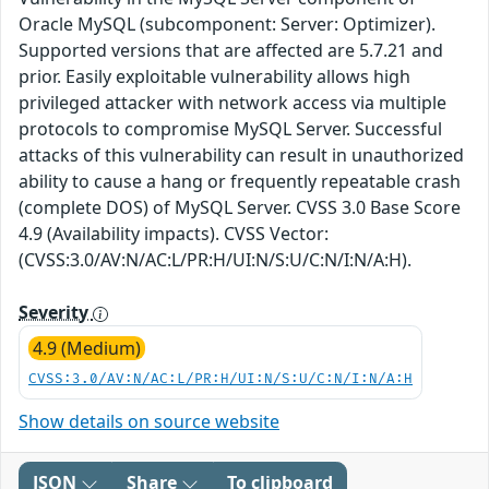
Oracle MySQL (subcomponent: Server: Optimizer).
Supported versions that are affected are 5.7.21 and
prior. Easily exploitable vulnerability allows high
privileged attacker with network access via multiple
protocols to compromise MySQL Server. Successful
attacks of this vulnerability can result in unauthorized
ability to cause a hang or frequently repeatable crash
(complete DOS) of MySQL Server. CVSS 3.0 Base Score
4.9 (Availability impacts). CVSS Vector:
(CVSS:3.0/AV:N/AC:L/PR:H/UI:N/S:U/C:N/I:N/A:H).
Severity
4.9 (Medium)
CVSS:3.0/AV:N/AC:L/PR:H/UI:N/S:U/C:N/I:N/A:H
Show details on source website
JSON
Share
To clipboard