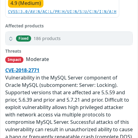
4.9 (Medium)
CVSS:3.0/AV:N/AC:L/PR:H/UI:N/S:U/C:N/I:N/A:H
Affected products
186 products
Fixed
Threats
Moderate
Impact
CVE-2018-2771
Vulnerability in the MySQL Server component of
Oracle MySQL (subcomponent: Server: Locking).
Supported versions that are affected are 5.5.59 and
prior, 5.6.39 and prior and 5.7.21 and prior. Difficult to
exploit vulnerability allows high privileged attacker
with network access via multiple protocols to
compromise MySQL Server. Successful attacks of this
vulnerability can result in unauthorized ability to cause
a hang or frequently repeatable crash (complete DOS)