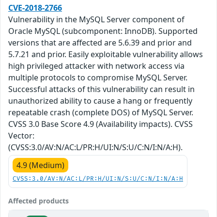
CVE-2018-2766
Vulnerability in the MySQL Server component of
Oracle MySQL (subcomponent: InnoDB). Supported
versions that are affected are 5.6.39 and prior and
5.7.21 and prior. Easily exploitable vulnerability allows
high privileged attacker with network access via
multiple protocols to compromise MySQL Server.
Successful attacks of this vulnerability can result in
unauthorized ability to cause a hang or frequently
repeatable crash (complete DOS) of MySQL Server.
CVSS 3.0 Base Score 4.9 (Availability impacts). CVSS
Vector:
(CVSS:3.0/AV:N/AC:L/PR:H/UI:N/S:U/C:N/I:N/A:H).
4.9 (Medium)
CVSS:3.0/AV:N/AC:L/PR:H/UI:N/S:U/C:N/I:N/A:H
Affected products