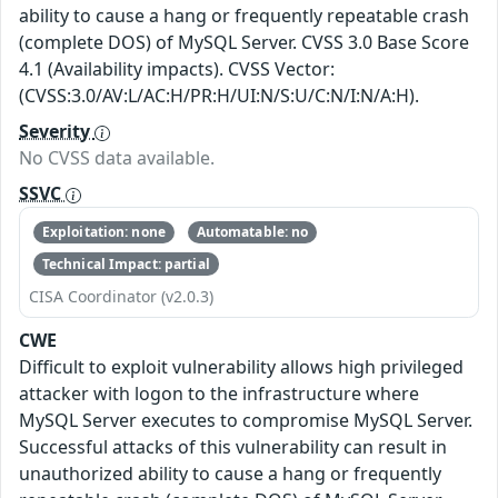
ability to cause a hang or frequently repeatable crash
(complete DOS) of MySQL Server. CVSS 3.0 Base Score
4.1 (Availability impacts). CVSS Vector:
(CVSS:3.0/AV:L/AC:H/PR:H/UI:N/S:U/C:N/I:N/A:H).
Severity
No CVSS data available.
SSVC
Exploitation: none
Automatable: no
Technical Impact: partial
CISA Coordinator (v2.0.3)
CWE
Difficult to exploit vulnerability allows high privileged
attacker with logon to the infrastructure where
MySQL Server executes to compromise MySQL Server.
Successful attacks of this vulnerability can result in
unauthorized ability to cause a hang or frequently