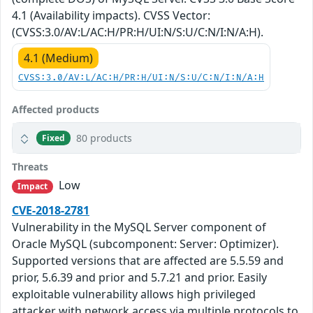
4.1 (Availability impacts). CVSS Vector:
(CVSS:3.0/AV:L/AC:H/PR:H/UI:N/S:U/C:N/I:N/A:H).
4.1 (Medium)
CVSS:3.0/AV:L/AC:H/PR:H/UI:N/S:U/C:N/I:N/A:H
Affected products
80 products
Fixed
Threats
Low
Impact
CVE-2018-2781
Vulnerability in the MySQL Server component of
Oracle MySQL (subcomponent: Server: Optimizer).
Supported versions that are affected are 5.5.59 and
prior, 5.6.39 and prior and 5.7.21 and prior. Easily
exploitable vulnerability allows high privileged
attacker with network access via multiple protocols to