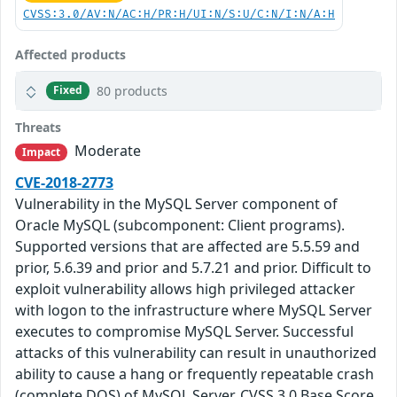
CVSS:3.0/AV:N/AC:H/PR:H/UI:N/S:U/C:N/I:N/A:H
Affected products
80 products
Fixed
Threats
Moderate
Impact
CVE-2018-2773
Vulnerability in the MySQL Server component of
Oracle MySQL (subcomponent: Client programs).
Supported versions that are affected are 5.5.59 and
prior, 5.6.39 and prior and 5.7.21 and prior. Difficult to
exploit vulnerability allows high privileged attacker
with logon to the infrastructure where MySQL Server
executes to compromise MySQL Server. Successful
attacks of this vulnerability can result in unauthorized
ability to cause a hang or frequently repeatable crash
(complete DOS) of MySQL Server. CVSS 3.0 Base Score