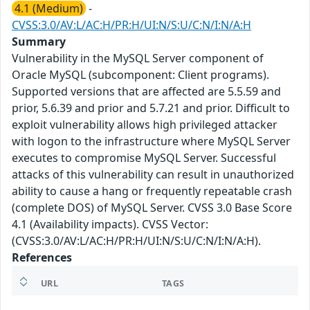
4.1 (Medium)
-
CVSS:3.0/AV:L/AC:H/PR:H/UI:N/S:U/C:N/I:N/A:H
Summary
Vulnerability in the MySQL Server component of
Oracle MySQL (subcomponent: Client programs).
Supported versions that are affected are 5.5.59 and
prior, 5.6.39 and prior and 5.7.21 and prior. Difficult to
exploit vulnerability allows high privileged attacker
with logon to the infrastructure where MySQL Server
executes to compromise MySQL Server. Successful
attacks of this vulnerability can result in unauthorized
ability to cause a hang or frequently repeatable crash
(complete DOS) of MySQL Server. CVSS 3.0 Base Score
4.1 (Availability impacts). CVSS Vector:
(CVSS:3.0/AV:L/AC:H/PR:H/UI:N/S:U/C:N/I:N/A:H).
References
URL
TAGS