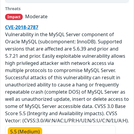
Threats
Moderate
Impact
CVE-2018-2787
Vulnerability in the MySQL Server component of
Oracle MySQL (subcomponent: InnoDB). Supported
versions that are affected are 5.6.39 and prior and
5.7.21 and prior. Easily exploitable vulnerability allows
high privileged attacker with network access via
multiple protocols to compromise MySQL Server.
Successful attacks of this vulnerability can result in
unauthorized ability to cause a hang or frequently
repeatable crash (complete DOS) of MySQL Server as
well as unauthorized update, insert or delete access to
some of MySQL Server accessible data. CVSS 3.0 Base
Score 5.5 (Integrity and Availability impacts). CVSS
Vector: (CVSS:3.0/AV:N/AC:L/PR:H/UI:N/S:U/C:N/I:L/A:H).
5.5 (Medium)