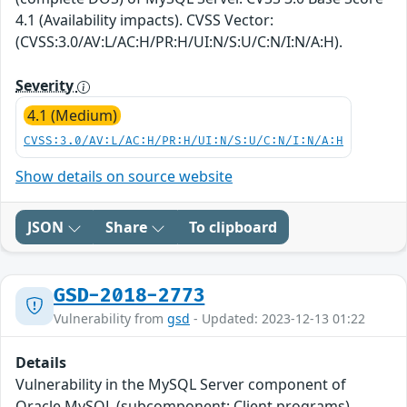
4.1 (Availability impacts). CVSS Vector:
(CVSS:3.0/AV:L/AC:H/PR:H/UI:N/S:U/C:N/I:N/A:H).
Severity
4.1 (Medium)
CVSS:3.0/AV:L/AC:H/PR:H/UI:N/S:U/C:N/I:N/A:H
Show details on source website
JSON
Share
To clipboard
GSD-2018-2773
Vulnerability from
gsd
- Updated: 2023-12-13 01:22
Details
Vulnerability in the MySQL Server component of
Oracle MySQL (subcomponent: Client programs).