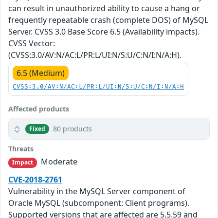
can result in unauthorized ability to cause a hang or
frequently repeatable crash (complete DOS) of MySQL
Server. CVSS 3.0 Base Score 6.5 (Availability impacts).
CVSS Vector:
(CVSS:3.0/AV:N/AC:L/PR:L/UI:N/S:U/C:N/I:N/A:H).
6.5 (Medium)
CVSS:3.0/AV:N/AC:L/PR:L/UI:N/S:U/C:N/I:N/A:H
Affected products
80 products
Fixed
Threats
Moderate
Impact
CVE-2018-2761
Vulnerability in the MySQL Server component of
Oracle MySQL (subcomponent: Client programs).
Supported versions that are affected are 5.5.59 and