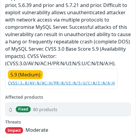
prior, 5.6.39 and prior and 5.7.21 and prior. Difficult to
exploit vulnerability allows unauthenticated attacker
with network access via multiple protocols to
compromise MySQL Server. Successful attacks of this
vulnerability can result in unauthorized ability to cause
a hang or frequently repeatable crash (complete DOS)
of MySQL Server. CVSS 3.0 Base Score 5.9 (Availability
impacts). CVSS Vector:
(CVSS:3.0/AV:N/AC:H/PR:N/UI:N/S:U/C:N/I:N/A:H).
5.9 (Medium)
CVSS:3.0/AV:N/AC:H/PR:N/UI:N/S:U/C:N/I:N/A:H
Affected products
80 products
Fixed
Threats
Moderate
Impact