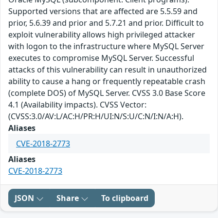
Supported versions that are affected are 5.5.59 and
prior, 5.6.39 and prior and 5.7.21 and prior. Difficult to
exploit vulnerability allows high privileged attacker
with logon to the infrastructure where MySQL Server
executes to compromise MySQL Server. Successful
attacks of this vulnerability can result in unauthorized
ability to cause a hang or frequently repeatable crash
(complete DOS) of MySQL Server. CVSS 3.0 Base Score
4.1 (Availability impacts). CVSS Vector:
(CVSS:3.0/AV:L/AC:H/PR:H/UI:N/S:U/C:N/I:N/A:H).
Aliases
CVE-2018-2773
Aliases
CVE-2018-2773
JSON
Share
To clipboard