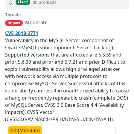
80 products
Fixed
Threats
Moderate
Impact
CVE-2018-2771
Vulnerability in the MySQL Server component of
Oracle MySQL (subcomponent: Server: Locking).
Supported versions that are affected are 5.5.59 and
prior, 5.6.39 and prior and 5.7.21 and prior. Difficult to
exploit vulnerability allows high privileged attacker
with network access via multiple protocols to
compromise MySQL Server. Successful attacks of this
vulnerability can result in unauthorized ability to cause
a hang or frequently repeatable crash (complete DOS)
of MySQL Server. CVSS 3.0 Base Score 4.4 (Availability
impacts). CVSS Vector:
(CVSS:3.0/AV:N/AC:H/PR:H/UI:N/S:U/C:N/I:N/A:H).
4.4 (Medium)