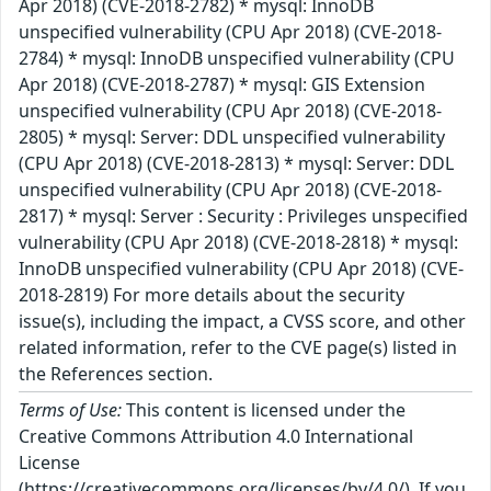
Apr 2018) (CVE-2018-2782) * mysql: InnoDB
unspecified vulnerability (CPU Apr 2018) (CVE-2018-
2784) * mysql: InnoDB unspecified vulnerability (CPU
Apr 2018) (CVE-2018-2787) * mysql: GIS Extension
unspecified vulnerability (CPU Apr 2018) (CVE-2018-
2805) * mysql: Server: DDL unspecified vulnerability
(CPU Apr 2018) (CVE-2018-2813) * mysql: Server: DDL
unspecified vulnerability (CPU Apr 2018) (CVE-2018-
2817) * mysql: Server : Security : Privileges unspecified
vulnerability (CPU Apr 2018) (CVE-2018-2818) * mysql:
InnoDB unspecified vulnerability (CPU Apr 2018) (CVE-
2018-2819) For more details about the security
issue(s), including the impact, a CVSS score, and other
related information, refer to the CVE page(s) listed in
the References section.
Terms of Use:
This content is licensed under the
Creative Commons Attribution 4.0 International
License
(https://creativecommons.org/licenses/by/4.0/). If you