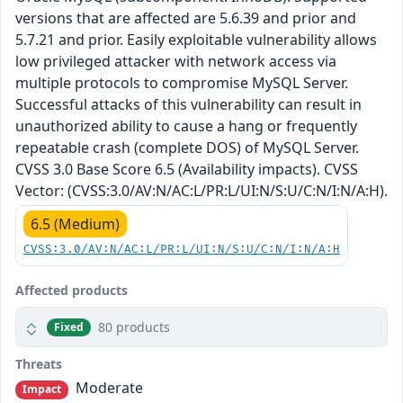
versions that are affected are 5.6.39 and prior and
5.7.21 and prior. Easily exploitable vulnerability allows
low privileged attacker with network access via
multiple protocols to compromise MySQL Server.
Successful attacks of this vulnerability can result in
unauthorized ability to cause a hang or frequently
repeatable crash (complete DOS) of MySQL Server.
CVSS 3.0 Base Score 6.5 (Availability impacts). CVSS
Vector: (CVSS:3.0/AV:N/AC:L/PR:L/UI:N/S:U/C:N/I:N/A:H).
6.5 (Medium)
CVSS:3.0/AV:N/AC:L/PR:L/UI:N/S:U/C:N/I:N/A:H
Affected products
80 products
Fixed
Threats
Moderate
Impact