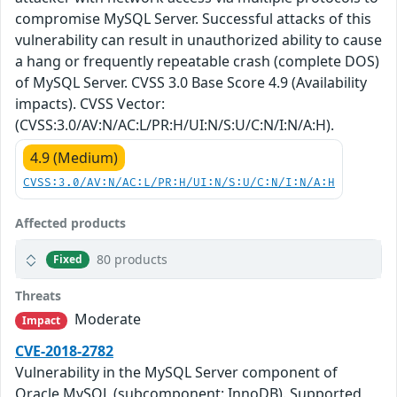
compromise MySQL Server. Successful attacks of this
vulnerability can result in unauthorized ability to cause
a hang or frequently repeatable crash (complete DOS)
of MySQL Server. CVSS 3.0 Base Score 4.9 (Availability
impacts). CVSS Vector:
(CVSS:3.0/AV:N/AC:L/PR:H/UI:N/S:U/C:N/I:N/A:H).
4.9 (Medium)
CVSS:3.0/AV:N/AC:L/PR:H/UI:N/S:U/C:N/I:N/A:H
Affected products
80 products
Fixed
Threats
Moderate
Impact
CVE-2018-2782
Vulnerability in the MySQL Server component of
Oracle MySQL (subcomponent: InnoDB). Supported