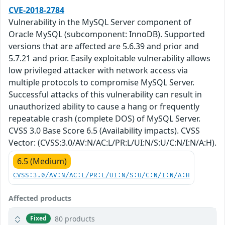
CVE-2018-2784
Vulnerability in the MySQL Server component of
Oracle MySQL (subcomponent: InnoDB). Supported
versions that are affected are 5.6.39 and prior and
5.7.21 and prior. Easily exploitable vulnerability allows
low privileged attacker with network access via
multiple protocols to compromise MySQL Server.
Successful attacks of this vulnerability can result in
unauthorized ability to cause a hang or frequently
repeatable crash (complete DOS) of MySQL Server.
CVSS 3.0 Base Score 6.5 (Availability impacts). CVSS
Vector: (CVSS:3.0/AV:N/AC:L/PR:L/UI:N/S:U/C:N/I:N/A:H).
6.5 (Medium)
CVSS:3.0/AV:N/AC:L/PR:L/UI:N/S:U/C:N/I:N/A:H
Affected products
80 products
Fixed