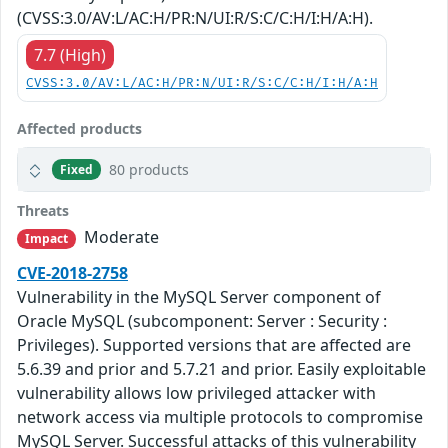
(CVSS:3.0/AV:L/AC:H/PR:N/UI:R/S:C/C:H/I:H/A:H).
7.7 (High)
CVSS:3.0/AV:L/AC:H/PR:N/UI:R/S:C/C:H/I:H/A:H
Affected products
80 products
Fixed
Threats
Moderate
Impact
CVE-2018-2758
Vulnerability in the MySQL Server component of
Oracle MySQL (subcomponent: Server : Security :
Privileges). Supported versions that are affected are
5.6.39 and prior and 5.7.21 and prior. Easily exploitable
vulnerability allows low privileged attacker with
network access via multiple protocols to compromise
MySQL Server. Successful attacks of this vulnerability