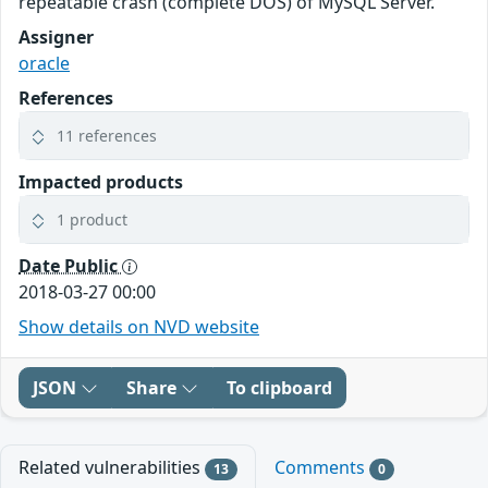
repeatable crash (complete DOS) of MySQL Server.
Assigner
oracle
References
11 references
Impacted products
1 product
Date Public
2018-03-27 00:00
Show details on NVD website
JSON
Share
To clipboard
Related vulnerabilities
Comments
13
0