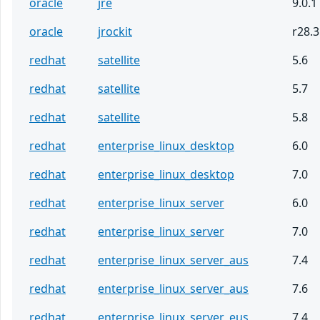
oracle
jre
9.0.1
oracle
jrockit
r28.3
redhat
satellite
5.6
redhat
satellite
5.7
redhat
satellite
5.8
redhat
enterprise_linux_desktop
6.0
redhat
enterprise_linux_desktop
7.0
redhat
enterprise_linux_server
6.0
redhat
enterprise_linux_server
7.0
redhat
enterprise_linux_server_aus
7.4
redhat
enterprise_linux_server_aus
7.6
redhat
enterprise_linux_server_eus
7.4