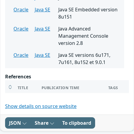
Oracle
Java SE
Java SE Embedded version
8u151
Oracle
Java SE
Java Advanced
Management Console
version 2.8
Oracle
Java SE
Java SE versions 6u171,
7u161, 8u152 et 9.0.1
References
TITLE
PUBLICATION TIME
TAGS
Show details on source website
JSON
Share
To clipboard