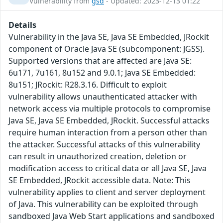
Vulnerability from
gsd
- Updated: 2023-12-13 01:22
Details
Vulnerability in the Java SE, Java SE Embedded, JRockit
component of Oracle Java SE (subcomponent: JGSS).
Supported versions that are affected are Java SE:
6u171, 7u161, 8u152 and 9.0.1; Java SE Embedded:
8u151; JRockit: R28.3.16. Difficult to exploit
vulnerability allows unauthenticated attacker with
network access via multiple protocols to compromise
Java SE, Java SE Embedded, JRockit. Successful attacks
require human interaction from a person other than
the attacker. Successful attacks of this vulnerability
can result in unauthorized creation, deletion or
modification access to critical data or all Java SE, Java
SE Embedded, JRockit accessible data. Note: This
vulnerability applies to client and server deployment
of Java. This vulnerability can be exploited through
sandboxed Java Web Start applications and sandboxed