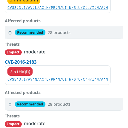
CVSS:3.1/AV:L/AC:H/PR:N/UI:N/S:U/C:L/I:N/A:H
Affected products
28 products
Recommended
Threats
moderate
Impact
CVE-2016-2183
7.5 (High)
CVSS:3.1/AV:N/AC:L/PR:N/UI:N/S:U/C:H/I:N/A:N
Affected products
28 products
Recommended
Threats
moderate
Impact