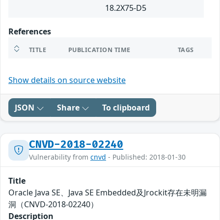
18.2X75-D5
References
TITLE
PUBLICATION TIME
TAGS
Show details on source website
JSON
Share
To clipboard
CNVD-2018-02240
Vulnerability from
cnvd
- Published: 2018-01-30
Title
Oracle Java SE、Java SE Embedded及Jrockit存在未明漏
洞（CNVD-2018-02240）
Description