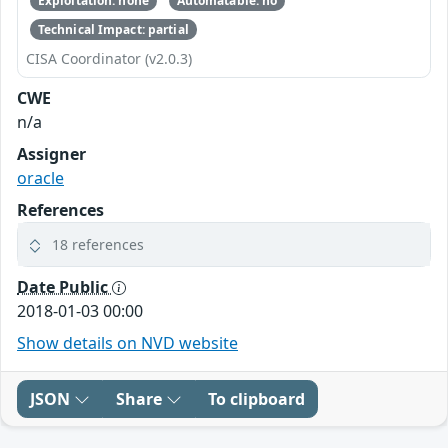
Exploitation: none
Automatable: no
Technical Impact: partial
CISA Coordinator (v2.0.3)
CWE
n/a
Assigner
oracle
References
18 references
Date Public
2018-01-03 00:00
Show details on NVD website
JSON
Share
To clipboard