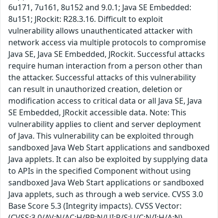
6u171, 7u161, 8u152 and 9.0.1; Java SE Embedded:
8u151; JRockit: R28.3.16. Difficult to exploit
vulnerability allows unauthenticated attacker with
network access via multiple protocols to compromise
Java SE, Java SE Embedded, JRockit. Successful attacks
require human interaction from a person other than
the attacker. Successful attacks of this vulnerability
can result in unauthorized creation, deletion or
modification access to critical data or all Java SE, Java
SE Embedded, JRockit accessible data. Note: This
vulnerability applies to client and server deployment
of Java. This vulnerability can be exploited through
sandboxed Java Web Start applications and sandboxed
Java applets. It can also be exploited by supplying data
to APIs in the specified Component without using
sandboxed Java Web Start applications or sandboxed
Java applets, such as through a web service. CVSS 3.0
Base Score 5.3 (Integrity impacts). CVSS Vector:
(CVSS:3.0/AV:N/AC:H/PR:N/UI:R/S:U/C:N/I:H/A:N).