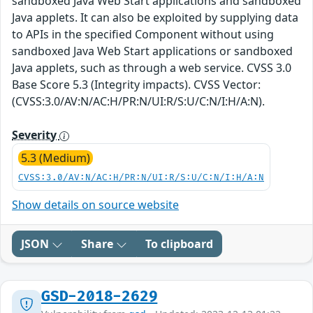
sandboxed Java Web Start applications and sandboxed
Java applets. It can also be exploited by supplying data
to APIs in the specified Component without using
sandboxed Java Web Start applications or sandboxed
Java applets, such as through a web service. CVSS 3.0
Base Score 5.3 (Integrity impacts). CVSS Vector:
(CVSS:3.0/AV:N/AC:H/PR:N/UI:R/S:U/C:N/I:H/A:N).
Severity
5.3 (Medium)
CVSS:3.0/AV:N/AC:H/PR:N/UI:R/S:U/C:N/I:H/A:N
Show details on source website
JSON
Share
To clipboard
GSD-2018-2629