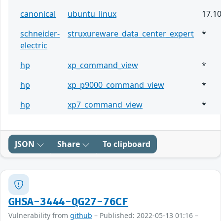
canonical
ubuntu_linux
17.1
schneider-
struxureware_data_center_expert
*
electric
hp
xp_command_view
*
hp
xp_p9000_command_view
*
hp
xp7_command_view
*
JSON
Share
To clipboard
GHSA-3444-QG27-76CF
Vulnerability from
github
– Published: 2022-05-13 01:16 –