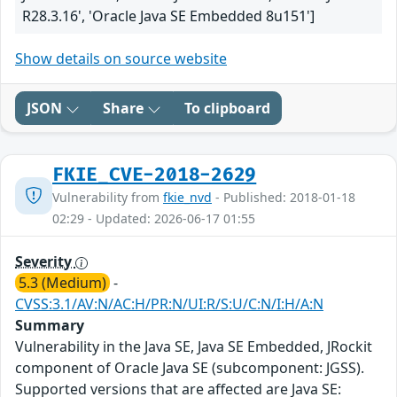
R28.3.16', 'Oracle Java SE Embedded 8u151']
Show details on source website
JSON
Share
To clipboard
FKIE_CVE-2018-2629
Vulnerability from
fkie_nvd
- Published: 2018-01-18
02:29 - Updated: 2026-06-17 01:55
Severity
5.3 (Medium)
-
CVSS:3.1/AV:N/AC:H/PR:N/UI:R/S:U/C:N/I:H/A:N
Summary
Vulnerability in the Java SE, Java SE Embedded, JRockit
component of Oracle Java SE (subcomponent: JGSS).
Supported versions that are affected are Java SE: