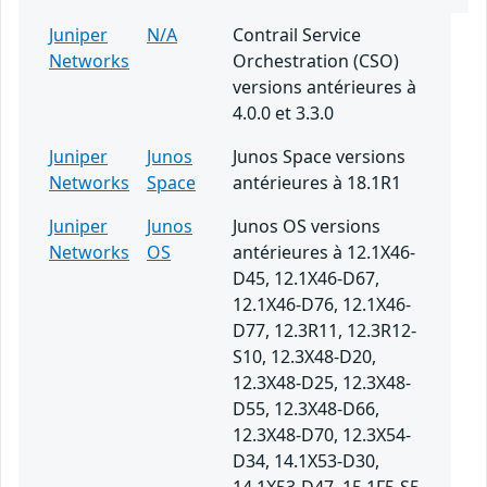
Juniper
N/A
Contrail Service
Networks
Orchestration (CSO)
versions antérieures à
4.0.0 et 3.3.0
Juniper
Junos
Junos Space versions
Networks
Space
antérieures à 18.1R1
Juniper
Junos
Junos OS versions
Networks
OS
antérieures à 12.1X46-
D45, 12.1X46-D67,
12.1X46-D76, 12.1X46-
D77, 12.3R11, 12.3R12-
S10, 12.3X48-D20,
12.3X48-D25, 12.3X48-
D55, 12.3X48-D66,
12.3X48-D70, 12.3X54-
D34, 14.1X53-D30,