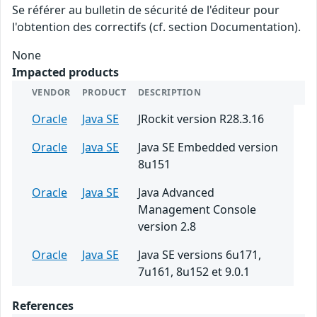
Se référer au bulletin de sécurité de l'éditeur pour
l'obtention des correctifs (cf. section Documentation).
None
Impacted products
VENDOR
PRODUCT
DESCRIPTION
Oracle
Java SE
JRockit version R28.3.16
Oracle
Java SE
Java SE Embedded version
8u151
Oracle
Java SE
Java Advanced
Management Console
version 2.8
Oracle
Java SE
Java SE versions 6u171,
7u161, 8u152 et 9.0.1
References