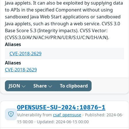
Java applets. It can also be exploited by supplying data
to APIs in the specified Component without using
sandboxed Java Web Start applications or sandboxed
Java applets, such as through a web service. CVSS 3.0
Base Score 5.3 (Integrity impacts). CVSS Vector:
(CVSS:3.0/AV:N/AC:H/PR:N/UI:R/S:U/C:N/I:H/A:N).
Aliases
CVE-2018-2629
Aliases
CVE-2018-2629
JSON
Share
To clipboard
OPENSUSE-SU-2024:10876-1
Vulnerability from
csaf_opensuse
- Published: 2024-06-
15 00:00 - Updated: 2024-06-15 00:00