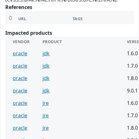
References
URL
TAGS
Impacted products
VENDOR
PRODUCT
VERS
oracle
jdk
1.6.0
oracle
jdk
1.7.0
oracle
jdk
1.8.0
oracle
jdk
9.0.1
oracle
jre
1.6.0
oracle
jre
1.7.0
oracle
jre
1.8.0