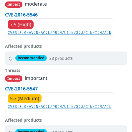
moderate
Impact
CVE-2016-5546
7.5 (High)
CVSS:3.0/AV:N/AC:L/PR:N/UI:N/S:U/C:N/I:H/A:N
Affected products
28 products
Recommended
Threats
important
Impact
CVE-2016-5547
5.3 (Medium)
CVSS:3.0/AV:N/AC:L/PR:N/UI:N/S:U/C:N/I:N/A:L
Affected products
Recommended