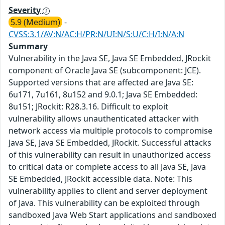
Severity
5.9 (Medium)
-
CVSS:3.1/AV:N/AC:H/PR:N/UI:N/S:U/C:H/I:N/A:N
Summary
Vulnerability in the Java SE, Java SE Embedded, JRockit
component of Oracle Java SE (subcomponent: JCE).
Supported versions that are affected are Java SE:
6u171, 7u161, 8u152 and 9.0.1; Java SE Embedded:
8u151; JRockit: R28.3.16. Difficult to exploit
vulnerability allows unauthenticated attacker with
network access via multiple protocols to compromise
Java SE, Java SE Embedded, JRockit. Successful attacks
of this vulnerability can result in unauthorized access
to critical data or complete access to all Java SE, Java
SE Embedded, JRockit accessible data. Note: This
vulnerability applies to client and server deployment
of Java. This vulnerability can be exploited through
sandboxed Java Web Start applications and sandboxed