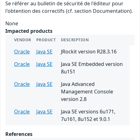
Se référer au bulletin de sécurité de l'éditeur pour
l'obtention des correctifs (cf. section Documentation).
None
Impacted products
VENDOR
PRODUCT
DESCRIPTION
Oracle
Java SE
JRockit version R28.3.16
Oracle
Java SE
Java SE Embedded version
8u151
Oracle
Java SE
Java Advanced
Management Console
version 2.8
Oracle
Java SE
Java SE versions 6u171,
7u161, 8u152 et 9.0.1
References