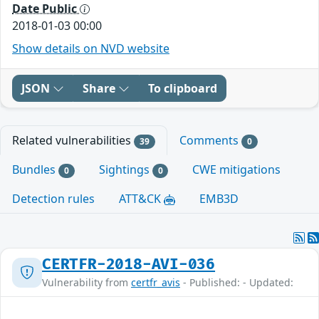
Date Public
2018-01-03 00:00
Show details on NVD website
JSON
Share
To clipboard
Related vulnerabilities
Comments
39
0
Bundles
Sightings
CWE mitigations
0
0
Detection rules
ATT&CK
EMB3D
CERTFR-2018-AVI-036
Vulnerability from
certfr_avis
- Published: - Updated: