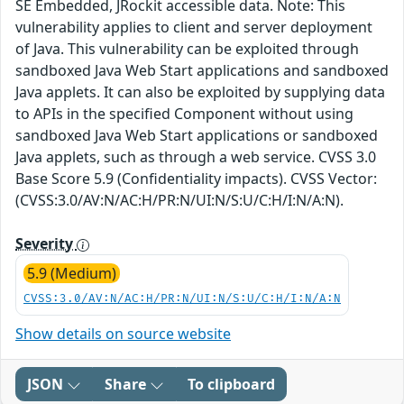
SE Embedded, JRockit accessible data. Note: This
vulnerability applies to client and server deployment
of Java. This vulnerability can be exploited through
sandboxed Java Web Start applications and sandboxed
Java applets. It can also be exploited by supplying data
to APIs in the specified Component without using
sandboxed Java Web Start applications or sandboxed
Java applets, such as through a web service. CVSS 3.0
Base Score 5.9 (Confidentiality impacts). CVSS Vector:
(CVSS:3.0/AV:N/AC:H/PR:N/UI:N/S:U/C:H/I:N/A:N).
Severity
5.9 (Medium)
CVSS:3.0/AV:N/AC:H/PR:N/UI:N/S:U/C:H/I:N/A:N
Show details on source website
JSON
Share
To clipboard