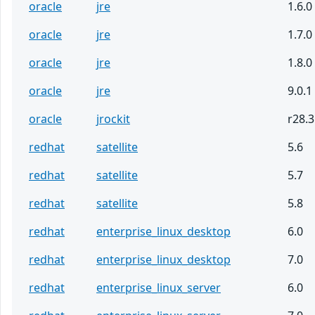
oracle
jre
1.6.0
oracle
jre
1.7.0
oracle
jre
1.8.0
oracle
jre
9.0.1
oracle
jrockit
r28.3
redhat
satellite
5.6
redhat
satellite
5.7
redhat
satellite
5.8
redhat
enterprise_linux_desktop
6.0
redhat
enterprise_linux_desktop
7.0
redhat
enterprise_linux_server
6.0