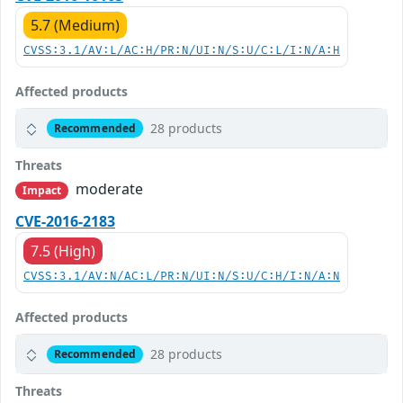
5.7 (Medium)
CVSS:3.1/AV:L/AC:H/PR:N/UI:N/S:U/C:L/I:N/A:H
Affected products
28 products
Recommended
Threats
moderate
Impact
CVE-2016-2183
7.5 (High)
CVSS:3.1/AV:N/AC:L/PR:N/UI:N/S:U/C:H/I:N/A:N
Affected products
28 products
Recommended
Threats