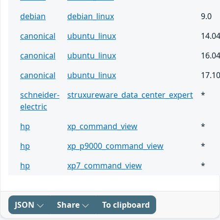
debian
debian_linux
9.0
canonical
ubuntu_linux
14.0
canonical
ubuntu_linux
16.0
canonical
ubuntu_linux
17.1
schneider-
struxureware_data_center_expert
*
electric
hp
xp_command_view
*
hp
xp_p9000_command_view
*
hp
xp7_command_view
*
JSON
Share
To clipboard