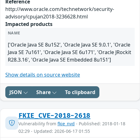
Reference
http://www.oracle.com/technetwork/security-
advisory/cpujan2018-3236628.html
Impacted products
NAME
['Oracle Java SE 8u152', 'Oracle Java SE 9.0.1', 'Oracle
Java SE 7u161', 'Oracle Java SE 6u171', 'Oracle JRockit
R28.3.16', 'Oracle Java SE Embedded 8u151']
Show details on source website
JSON
Share
To clipboard
FKIE_CVE-2018-2618
Vulnerability from
fkie_nvd
- Published: 2018-01-18
02:29 - Updated: 2026-06-17 01:55