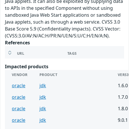
Java applets. It can also be exploited by supplying data
to APIs in the specified Component without using
sandboxed Java Web Start applications or sandboxed
Java applets, such as through a web service. CVSS 3.0
Base Score 5.9 (Confidentiality impacts). CVSS Vector:
(CVSS:3.0/AV:N/AC:H/PR:N/UI:N/S:U/C:H/I:N/A:N).
References
URL
TAGS
Impacted products
VENDOR
PRODUCT
VERS
oracle
jdk
1.6.0
oracle
jdk
1.7.0
oracle
jdk
1.8.0
oracle
jdk
9.0.1