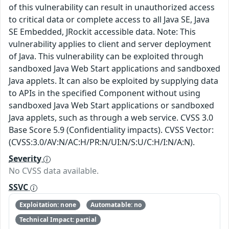
of this vulnerability can result in unauthorized access
to critical data or complete access to all Java SE, Java
SE Embedded, JRockit accessible data. Note: This
vulnerability applies to client and server deployment
of Java. This vulnerability can be exploited through
sandboxed Java Web Start applications and sandboxed
Java applets. It can also be exploited by supplying data
to APIs in the specified Component without using
sandboxed Java Web Start applications or sandboxed
Java applets, such as through a web service. CVSS 3.0
Base Score 5.9 (Confidentiality impacts). CVSS Vector:
(CVSS:3.0/AV:N/AC:H/PR:N/UI:N/S:U/C:H/I:N/A:N).
Severity
No CVSS data available.
SSVC
Exploitation: none
Automatable: no
Technical Impact: partial