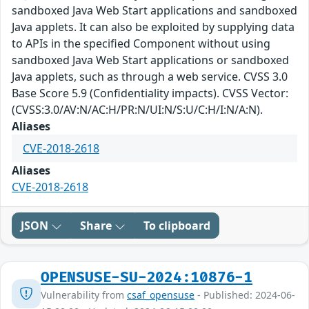
sandboxed Java Web Start applications and sandboxed
Java applets. It can also be exploited by supplying data
to APIs in the specified Component without using
sandboxed Java Web Start applications or sandboxed
Java applets, such as through a web service. CVSS 3.0
Base Score 5.9 (Confidentiality impacts). CVSS Vector:
(CVSS:3.0/AV:N/AC:H/PR:N/UI:N/S:U/C:H/I:N/A:N).
Aliases
CVE-2018-2618
Aliases
CVE-2018-2618
JSON
Share
To clipboard
OPENSUSE-SU-2024:10876-1
Vulnerability from
csaf_opensuse
- Published: 2024-06-