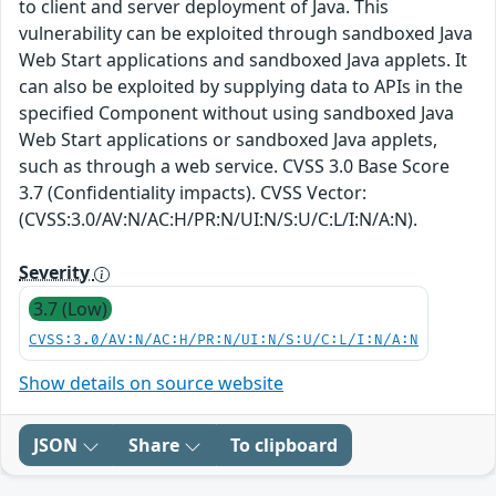
to client and server deployment of Java. This
vulnerability can be exploited through sandboxed Java
Web Start applications and sandboxed Java applets. It
can also be exploited by supplying data to APIs in the
specified Component without using sandboxed Java
Web Start applications or sandboxed Java applets,
such as through a web service. CVSS 3.0 Base Score
3.7 (Confidentiality impacts). CVSS Vector:
(CVSS:3.0/AV:N/AC:H/PR:N/UI:N/S:U/C:L/I:N/A:N).
Severity
3.7 (Low)
CVSS:3.0/AV:N/AC:H/PR:N/UI:N/S:U/C:L/I:N/A:N
Show details on source website
JSON
Share
To clipboard