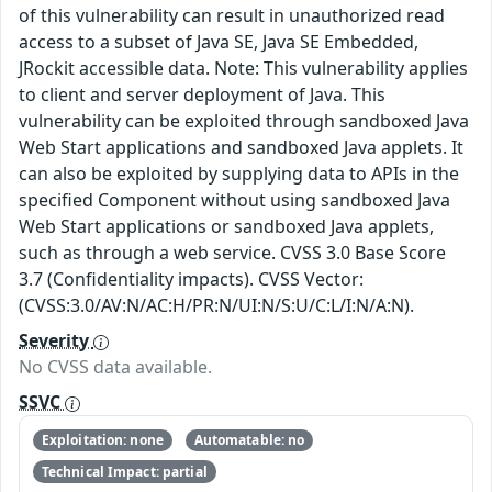
of this vulnerability can result in unauthorized read
access to a subset of Java SE, Java SE Embedded,
JRockit accessible data. Note: This vulnerability applies
to client and server deployment of Java. This
vulnerability can be exploited through sandboxed Java
Web Start applications and sandboxed Java applets. It
can also be exploited by supplying data to APIs in the
specified Component without using sandboxed Java
Web Start applications or sandboxed Java applets,
such as through a web service. CVSS 3.0 Base Score
3.7 (Confidentiality impacts). CVSS Vector:
(CVSS:3.0/AV:N/AC:H/PR:N/UI:N/S:U/C:L/I:N/A:N).
Severity
No CVSS data available.
SSVC
Exploitation: none
Automatable: no
Technical Impact: partial