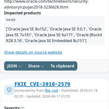
http://www.oracle.com/technetwork/security-
advisory/cpujan2018-3236628.html
Impacted products
NAME
['Oracle Java SE 8u152', 'Oracle Java SE 9.0.1', 'Oracle
Java SE 7u161', 'Oracle Java SE 6u171', 'Oracle JRockit
R28.3.16', 'Oracle Java SE Embedded 8u151']
Show details on source website
JSON
Share
To clipboard
FKIE_CVE-2018-2579
Vulnerability from
fkie_nvd
- Published: 2018-01-18
02:29 - Updated: 2026-06-17 01:55
Severity