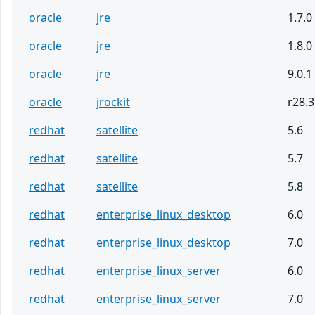
oracle
jre
1.7.0
oracle
jre
1.8.0
oracle
jre
9.0.1
oracle
jrockit
r28.3
redhat
satellite
5.6
redhat
satellite
5.7
redhat
satellite
5.8
redhat
enterprise_linux_desktop
6.0
redhat
enterprise_linux_desktop
7.0
redhat
enterprise_linux_server
6.0
redhat
enterprise_linux_server
7.0