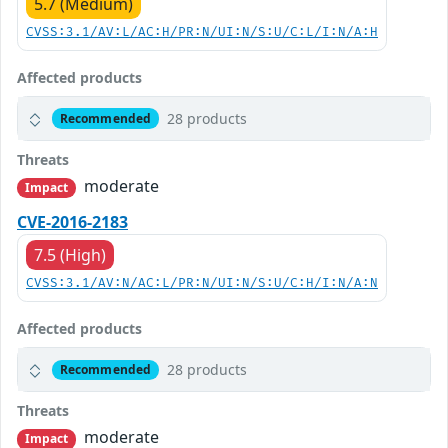
5.7 (Medium)
CVSS:3.1/AV:L/AC:H/PR:N/UI:N/S:U/C:L/I:N/A:H
Affected products
28 products
Recommended
Threats
moderate
Impact
CVE-2016-2183
7.5 (High)
CVSS:3.1/AV:N/AC:L/PR:N/UI:N/S:U/C:H/I:N/A:N
Affected products
28 products
Recommended
Threats
moderate
Impact