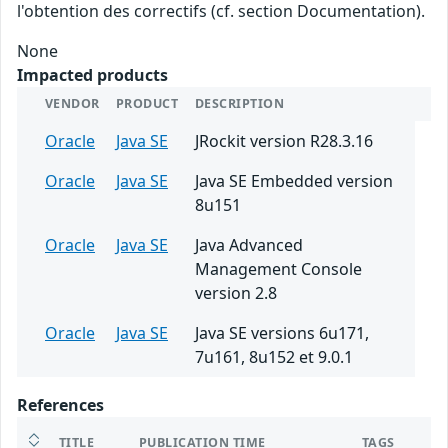
l'obtention des correctifs (cf. section Documentation).
None
Impacted products
VENDOR
PRODUCT
DESCRIPTION
Oracle
Java SE
JRockit version R28.3.16
Oracle
Java SE
Java SE Embedded version
8u151
Oracle
Java SE
Java Advanced
Management Console
version 2.8
Oracle
Java SE
Java SE versions 6u171,
7u161, 8u152 et 9.0.1
References
TITLE
PUBLICATION TIME
TAGS