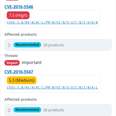
CVE-2016-5546
7.5 (High)
CVSS:3.0/AV:N/AC:L/PR:N/UI:N/S:U/C:N/I:H/A:N
Affected products
28 products
Recommended
Threats
important
Impact
CVE-2016-5547
5.3 (Medium)
CVSS:3.0/AV:N/AC:L/PR:N/UI:N/S:U/C:N/I:N/A:L
Affected products
28 products
Recommended