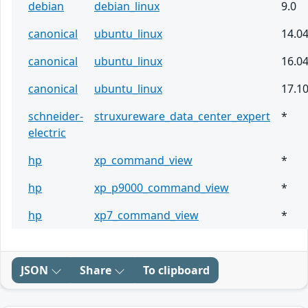
debian
debian_linux
9.0
canonical
ubuntu_linux
14.0
canonical
ubuntu_linux
16.0
canonical
ubuntu_linux
17.1
schneider-
struxureware_data_center_expert
*
electric
hp
xp_command_view
*
hp
xp_p9000_command_view
*
hp
xp7_command_view
*
JSON
Share
To clipboard