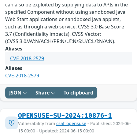
can also be exploited by supplying data to APIs in the
specified Component without using sandboxed Java
Web Start applications or sandboxed Java applets,
such as through a web service. CVSS 3.0 Base Score
3.7 (Confidentiality impacts). CVSS Vector:
(CVSS:3.0/AV:N/AC:H/PR:N/UI:N/S:U/C:L/I:N/A:N).
Aliases
CVE-2018-2579
Aliases
CVE-2018-2579
JSON
Share
To clipboard
OPENSUSE-SU-2024:10876-1
Vulnerability from
csaf_opensuse
- Published: 2024-06-
15 00:00 - Updated: 2024-06-15 00:00