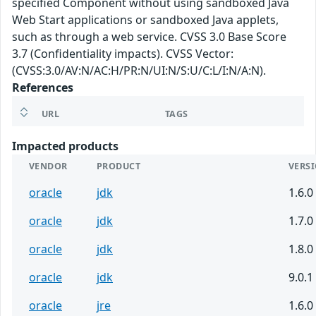
specified Component without using sandboxed Java
Web Start applications or sandboxed Java applets,
such as through a web service. CVSS 3.0 Base Score
3.7 (Confidentiality impacts). CVSS Vector:
(CVSS:3.0/AV:N/AC:H/PR:N/UI:N/S:U/C:L/I:N/A:N).
References
URL
TAGS
Impacted products
VENDOR
PRODUCT
VERS
oracle
jdk
1.6.0
oracle
jdk
1.7.0
oracle
jdk
1.8.0
oracle
jdk
9.0.1
oracle
jre
1.6.0