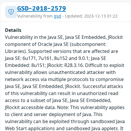
GSD-2018-2579
Vulnerability from
gsd
- Updated: 2023-12-13 01:22
Details
Vulnerability in the Java SE, Java SE Embedded, JRockit
component of Oracle Java SE (subcomponent:
Libraries). Supported versions that are affected are
Java SE: 6u171, 7u161, 8u152 and 9.0.1; Java SE
Embedded: 8u151; JRockit: R28.3.16. Difficult to exploit
vulnerability allows unauthenticated attacker with
network access via multiple protocols to compromise
Java SE, Java SE Embedded, JRockit. Successful attacks
of this vulnerability can result in unauthorized read
access to a subset of Java SE, Java SE Embedded,
JRockit accessible data. Note: This vulnerability applies
to client and server deployment of Java. This
vulnerability can be exploited through sandboxed Java
Web Start applications and sandboxed Java applets. It