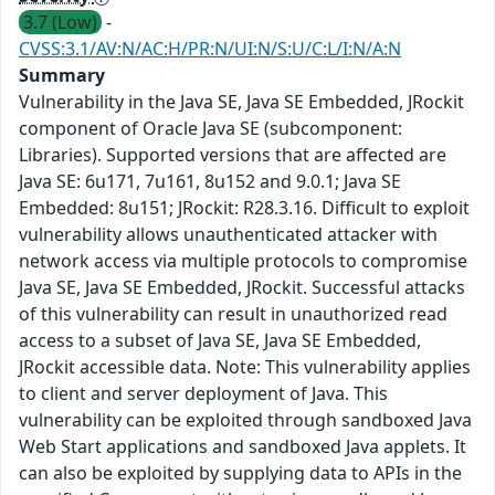
3.7 (Low)
-
CVSS:3.1/AV:N/AC:H/PR:N/UI:N/S:U/C:L/I:N/A:N
Summary
Vulnerability in the Java SE, Java SE Embedded, JRockit
component of Oracle Java SE (subcomponent:
Libraries). Supported versions that are affected are
Java SE: 6u171, 7u161, 8u152 and 9.0.1; Java SE
Embedded: 8u151; JRockit: R28.3.16. Difficult to exploit
vulnerability allows unauthenticated attacker with
network access via multiple protocols to compromise
Java SE, Java SE Embedded, JRockit. Successful attacks
of this vulnerability can result in unauthorized read
access to a subset of Java SE, Java SE Embedded,
JRockit accessible data. Note: This vulnerability applies
to client and server deployment of Java. This
vulnerability can be exploited through sandboxed Java
Web Start applications and sandboxed Java applets. It
can also be exploited by supplying data to APIs in the