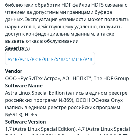
библиотеки обработки HDF файлов HDF5 связана с
чтением за допустимыми границами буфера
данных. Эксплуатация уязвимости может позволить
нарушителю, действующему удаленно, получить
доступ к конфиденциальным данным, а также
вызвать отказ в обслуживании
Severity
AV:N/AC:L/PR:N/UI:R/S:U/C:H/I:N/A:H
Vendor
ООО «РусБИТех-Астра», АО "НППКТ", The HDF Group
Software Name
Astra Linux Special Edition (запись в едином реестре
российских программ №369), ОСОН ОСнова Оnyx
(запись в едином реестре российских программ
№5913), HDF5
Software Version
1.7 (Astra Linux Special Edition), 4.7 (Astra Linux Special