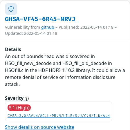
GHSA-VF45-6R45-MRVJ
Vulnerability from
github
– Published: 2022-05-14 01:18 –
Updated: 2022-05-14 01:18
Details
An out of bounds read was discovered in
H5O_fill_new_decode and H5O_fill_old_decode in
H5Ofill.c in the HDF HDF5 1.10.2 library. It could allow a
remote denial of service or information disclosure
attack.
Severity
8.1 (High)
CVSS:3.0/AV:N/AC:L/PR:N/UI:R/S:U/C:H/I:N/A:H
Show details on source website