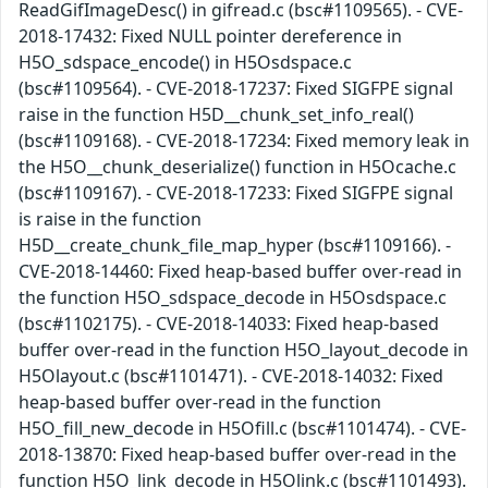
ReadGifImageDesc() in gifread.c (bsc#1109565). - CVE-
2018-17432: Fixed NULL pointer dereference in
H5O_sdspace_encode() in H5Osdspace.c
(bsc#1109564). - CVE-2018-17237: Fixed SIGFPE signal
raise in the function H5D__chunk_set_info_real()
(bsc#1109168). - CVE-2018-17234: Fixed memory leak in
the H5O__chunk_deserialize() function in H5Ocache.c
(bsc#1109167). - CVE-2018-17233: Fixed SIGFPE signal
is raise in the function
H5D__create_chunk_file_map_hyper (bsc#1109166). -
CVE-2018-14460: Fixed heap-based buffer over-read in
the function H5O_sdspace_decode in H5Osdspace.c
(bsc#1102175). - CVE-2018-14033: Fixed heap-based
buffer over-read in the function H5O_layout_decode in
H5Olayout.c (bsc#1101471). - CVE-2018-14032: Fixed
heap-based buffer over-read in the function
H5O_fill_new_decode in H5Ofill.c (bsc#1101474). - CVE-
2018-13870: Fixed heap-based buffer over-read in the
function H5O_link_decode in H5Olink.c (bsc#1101493).