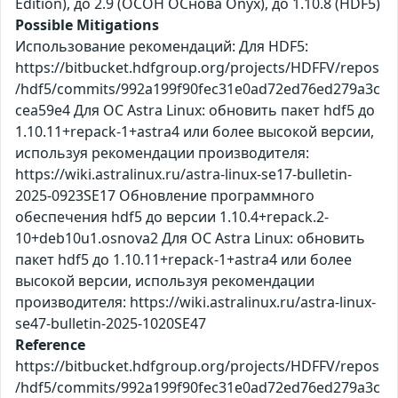
Edition), до 2.9 (ОСОН ОСнова Оnyx), до 1.10.8 (HDF5)
Possible Mitigations
Использование рекомендаций: Для HDF5:
https://bitbucket.hdfgroup.org/projects/HDFFV/repos
/hdf5/commits/992a199f90fec31e0ad72ed76ed279a3c
cea59e4 Для ОС Astra Linux: обновить пакет hdf5 до
1.10.11+repack-1+astra4 или более высокой версии,
используя рекомендации производителя:
https://wiki.astralinux.ru/astra-linux-se17-bulletin-
2025-0923SE17 Обновление программного
обеспечения hdf5 до версии 1.10.4+repack.2-
10+deb10u1.osnova2 Для ОС Astra Linux: обновить
пакет hdf5 до 1.10.11+repack-1+astra4 или более
высокой версии, используя рекомендации
производителя: https://wiki.astralinux.ru/astra-linux-
se47-bulletin-2025-1020SE47
Reference
https://bitbucket.hdfgroup.org/projects/HDFFV/repos
/hdf5/commits/992a199f90fec31e0ad72ed76ed279a3c