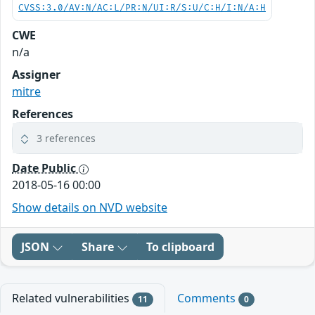
CVSS:3.0/AV:N/AC:L/PR:N/UI:R/S:U/C:H/I:N/A:H
CWE
n/a
Assigner
mitre
References
3 references
Date Public
2018-05-16 00:00
Show details on NVD website
JSON
Share
To clipboard
Related vulnerabilities
Comments
11
0