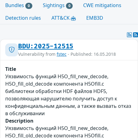
Bundles
Sightings
CWE mitigations
0
0
Detection rules
ATT&CK
EMB3D
BDU:2025-12515
Vulnerability from
fstec
- Published: 16.05.2018
Title
Уязвимость функций H5O_fill_new_decode,
H5O_fill_old_decode компонента H5Ofill.c
библиотеки обработки HDF файлов HDF5,
позволяющая нарушителю получить доступ к
конфиденциальным данным, а также вызвать отказ
в обслуживании
Description
Уязвимость функций H5O_fill_new_decode,
H5O_fill_old_decode компонента H5Ofill.c