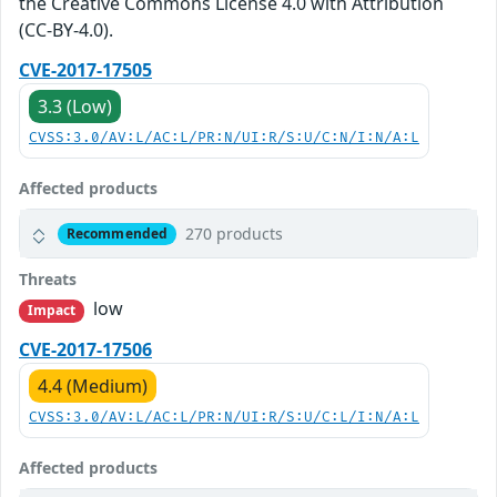
the Creative Commons License 4.0 with Attribution
(CC-BY-4.0).
CVE-2017-17505
3.3 (Low)
CVSS:3.0/AV:L/AC:L/PR:N/UI:R/S:U/C:N/I:N/A:L
Affected products
270 products
Recommended
Threats
low
Impact
CVE-2017-17506
4.4 (Medium)
CVSS:3.0/AV:L/AC:L/PR:N/UI:R/S:U/C:L/I:N/A:L
Affected products