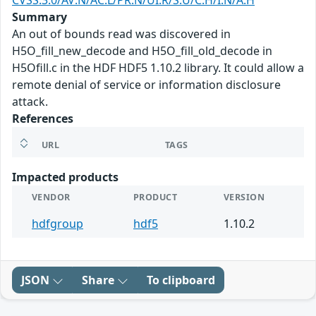
CVSS:3.0/AV:N/AC:L/PR:N/UI:R/S:U/C:H/I:N/A:H
Summary
An out of bounds read was discovered in
H5O_fill_new_decode and H5O_fill_old_decode in
H5Ofill.c in the HDF HDF5 1.10.2 library. It could allow a
remote denial of service or information disclosure
attack.
References
URL
TAGS
Impacted products
VENDOR
PRODUCT
VERSION
hdfgroup
hdf5
1.10.2
JSON
Share
To clipboard