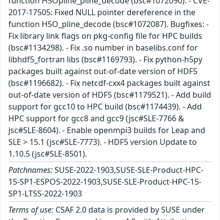
function H5Opline_pline_decode (bsc#1072090). - CVE-
2017-17505: Fixed NULL pointer dereference in the
function H5O_pline_decode (bsc#1072087). Bugfixes: -
Fix library link flags on pkg-config file for HPC builds
(bsc#1134298). - Fix .so number in baselibs.conf for
libhdf5_fortran libs (bsc#1169793). - Fix python-h5py
packages built against out-of-date version of HDF5
(bsc#1196682). - Fix netcdf-cxx4 packages built against
out-of-date version of HDF5 (bsc#1179521). - Add build
support for gcc10 to HPC build (bsc#1174439). - Add
HPC support for gcc8 and gcc9 (jsc#SLE-7766 &
jsc#SLE-8604). - Enable openmpi3 builds for Leap and
SLE > 15.1 (jsc#SLE-7773). - HDF5 version Update to
1.10.5 (jsc#SLE-8501).
Patchnames:
SUSE-2022-1903,SUSE-SLE-Product-HPC-
15-SP1-ESPOS-2022-1903,SUSE-SLE-Product-HPC-15-
SP1-LTSS-2022-1903
Terms of use:
CSAF 2.0 data is provided by SUSE under