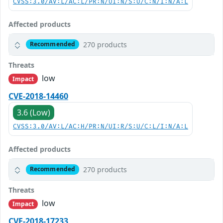
CVSS:3.0/AV:L/AC:L/PR:N/UI:N/S:U/C:N/I:N/A:L
Affected products
270 products
Recommended
Threats
low
Impact
CVE-2018-14460
3.6 (Low)
CVSS:3.0/AV:L/AC:H/PR:N/UI:R/S:U/C:L/I:N/A:L
Affected products
270 products
Recommended
Threats
low
Impact
CVE-2018-17233