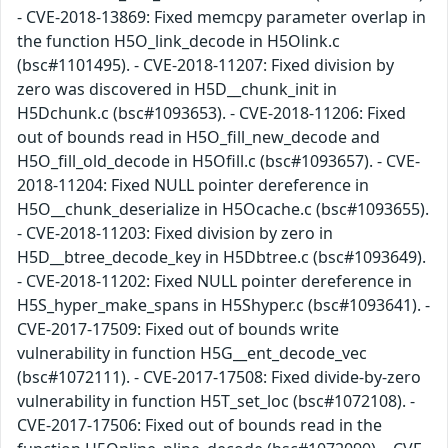
- CVE-2018-13869: Fixed memcpy parameter overlap in
the function H5O_link_decode in H5Olink.c
(bsc#1101495). - CVE-2018-11207: Fixed division by
zero was discovered in H5D__chunk_init in
H5Dchunk.c (bsc#1093653). - CVE-2018-11206: Fixed
out of bounds read in H5O_fill_new_decode and
H5O_fill_old_decode in H5Ofill.c (bsc#1093657). - CVE-
2018-11204: Fixed NULL pointer dereference in
H5O__chunk_deserialize in H5Ocache.c (bsc#1093655).
- CVE-2018-11203: Fixed division by zero in
H5D__btree_decode_key in H5Dbtree.c (bsc#1093649).
- CVE-2018-11202: Fixed NULL pointer dereference in
H5S_hyper_make_spans in H5Shyper.c (bsc#1093641). -
CVE-2017-17509: Fixed out of bounds write
vulnerability in function H5G__ent_decode_vec
(bsc#1072111). - CVE-2017-17508: Fixed divide-by-zero
vulnerability in function H5T_set_loc (bsc#1072108). -
CVE-2017-17506: Fixed out of bounds read in the