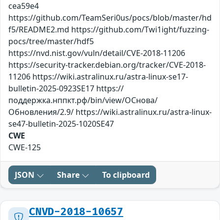
cea59e4
https://github.com/TeamSeri0us/pocs/blob/master/hd
f5/README2.md https://github.com/Twi1ight/fuzzing-
pocs/tree/master/hdf5
https://nvd.nist.gov/vuln/detail/CVE-2018-11206
https://security-tracker.debian.org/tracker/CVE-2018-
11206 https://wiki.astralinux.ru/astra-linux-se17-
bulletin-2025-0923SE17 https://
поддержка.нппкт.рф/bin/view/ОСнова/
Обновления/2.9/ https://wiki.astralinux.ru/astra-linux-
se47-bulletin-2025-1020SE47
CWE
CWE-125
JSON
Share
To clipboard
CNVD-2018-10657