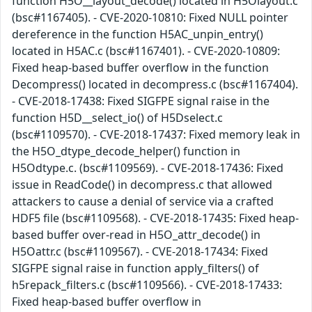
function H5O__layout_decode() located in H5Olayout.c
(bsc#1167405). - CVE-2020-10810: Fixed NULL pointer
dereference in the function H5AC_unpin_entry()
located in H5AC.c (bsc#1167401). - CVE-2020-10809:
Fixed heap-based buffer overflow in the function
Decompress() located in decompress.c (bsc#1167404).
- CVE-2018-17438: Fixed SIGFPE signal raise in the
function H5D__select_io() of H5Dselect.c
(bsc#1109570). - CVE-2018-17437: Fixed memory leak in
the H5O_dtype_decode_helper() function in
H5Odtype.c. (bsc#1109569). - CVE-2018-17436: Fixed
issue in ReadCode() in decompress.c that allowed
attackers to cause a denial of service via a crafted
HDF5 file (bsc#1109568). - CVE-2018-17435: Fixed heap-
based buffer over-read in H5O_attr_decode() in
H5Oattr.c (bsc#1109567). - CVE-2018-17434: Fixed
SIGFPE signal raise in function apply_filters() of
h5repack_filters.c (bsc#1109566). - CVE-2018-17433:
Fixed heap-based buffer overflow in