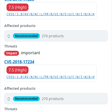
7.5 (High)
CVSS:3.0/AV:N/AC:L/PR:N/UI:N/S:U/C:N/I:N/A:H
Affected products
270 products
Recommended
Threats
important
Impact
CVE-2018-17234
7.5 (High)
CVSS:3.0/AV:N/AC:L/PR:N/UI:N/S:U/C:N/I:N/A:H
Affected products
270 products
Recommended
Threats