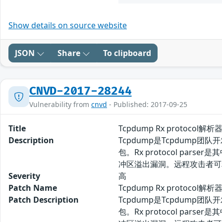
Show details on source website
JSON
Share
To clipboard
CNVD-2017-28244
Vulnerability from
cnvd
- Published: 2017-09-25
Title
Tcpdump Rx protoco
Description
Tcpdump是Tcpdum
包。Rx protocol parser
冲区溢出漏洞。远程攻击者可
Severity
高
Patch Name
Tcpdump Rx protoco
Patch Description
Tcpdump是Tcpdum
包。Rx protocol parser