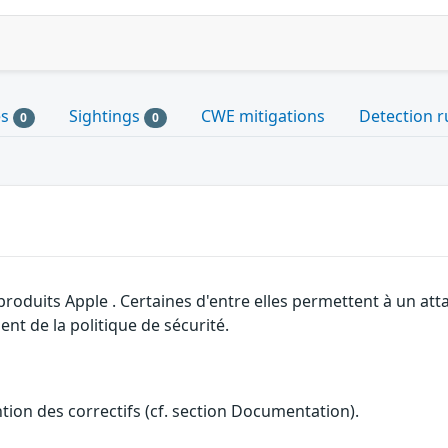
es
Sightings
CWE mitigations
Detection r
0
0
 produits Apple . Certaines d'entre elles permettent à un a
nt de la politique de sécurité.
ention des correctifs (cf. section Documentation).