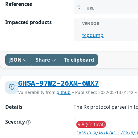
References
URL
Impacted products
VENDOR
tcpdump
JSON
Share
To clipboard
GHSA-97W2-26XM-6WX7
Vulnerability from
github
– Published: 2022-05-13 01:42 –
Details
The Rx protocol parser in tc
Severity
9.8 (Critical)
CVSS:3.0/AV:N/AC:L/PR:N/