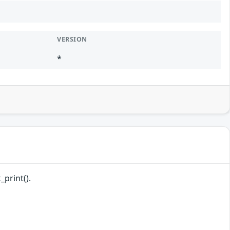
VERSION
*
_print().