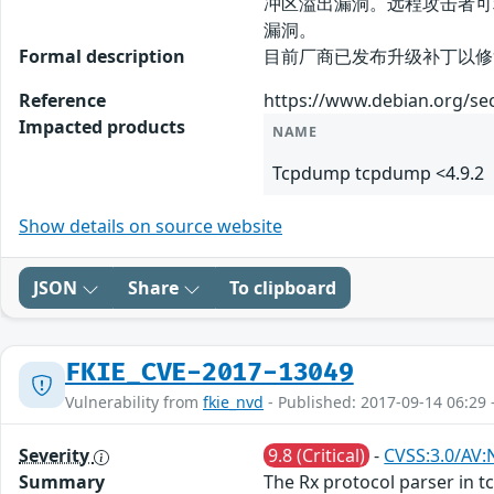
冲区溢出漏洞。远程攻击者可
漏洞。
Formal description
目前厂商已发布升级补丁以修复漏洞，补
Reference
https://www.debian.org/se
Impacted products
NAME
Tcpdump tcpdump <4.9.2
Show details on source website
JSON
Share
To clipboard
FKIE_CVE-2017-13049
Vulnerability from
fkie_nvd
- Published: 2017-09-14 06:29 
Severity
9.8 (Critical)
-
CVSS:3.0/AV:
Summary
The Rx protocol parser in tc