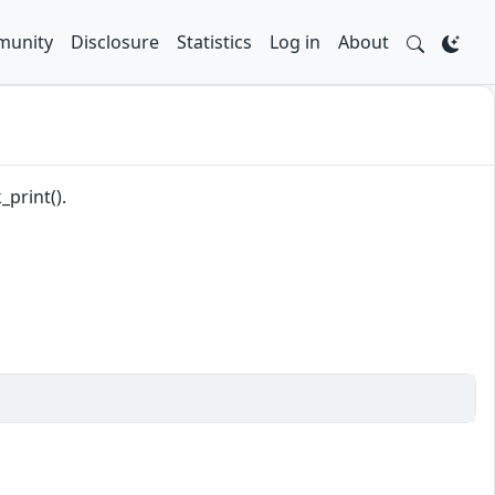
unity
Disclosure
Statistics
Log in
About
_print().