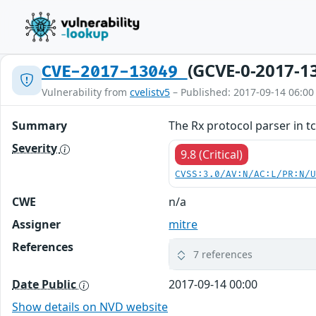
(GCVE-0-2017-1
CVE-2017-13049
Vulnerability from
cvelistv5
– Published: 2017-09-14 06:00
Summary
The Rx protocol parser in tc
Severity
9.8 (Critical)
CVSS:3.0/AV:N/AC:L/PR:N/
CWE
n/a
Assigner
mitre
References
7 references
Date Public
2017-09-14 00:00
Show details on NVD website