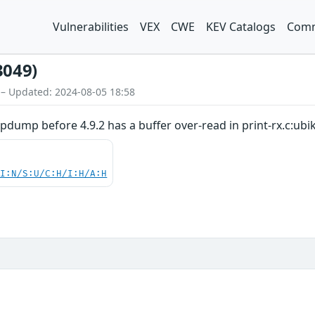
Vulnerabilities
VEX
CWE
KEV Catalogs
Comm
3049)
 – Updated: 2024-08-05 18:58
pdump before 4.9.2 has a buffer over-read in print-rx.c:ubik
UI:N/S:U/C:H/I:H/A:H