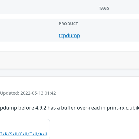
TAGS
PRODUCT
tcpdump
 Updated: 2022-05-13 01:42
pdump before 4.9.2 has a buffer over-read in print-rx.c:ubik
UI:N/S:U/C:H/I:H/A:H