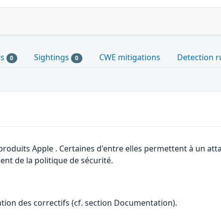
es
Sightings
CWE mitigations
Detection r
0
0
 produits Apple . Certaines d'entre elles permettent à un a
nt de la politique de sécurité.
ention des correctifs (cf. section Documentation).