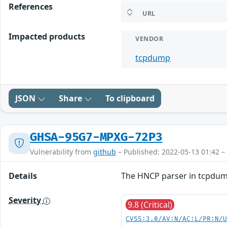
References
URL
Impacted products
VENDOR
tcpdump
JSON
Share
To clipboard
GHSA-95G7-MPXG-72P3
Vulnerability from
github
– Published: 2022-05-13 01:42 –
Details
The HNCP parser in tcpdump 
Severity
9.8 (Critical)
CVSS:3.0/AV:N/AC:L/PR:N/