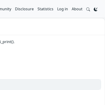
unity
Disclosure
Statistics
Log in
About
_print().