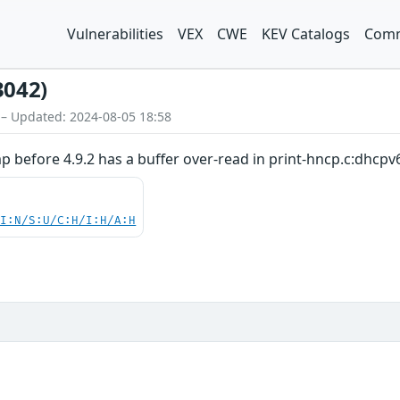
Vulnerabilities
VEX
CWE
KEV Catalogs
Comm
3042)
 – Updated: 2024-08-05 18:58
before 4.9.2 has a buffer over-read in print-hncp.c:dhcpv6
UI:N/S:U/C:H/I:H/A:H