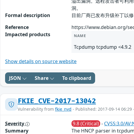
溢出漏洞。远程攻击者可利用
洞。
Formal description
目前厂商已发布升级补丁以修复漏洞，补
Reference
https://www.debian.org/se
Impacted products
NAME
Tcpdump tcpdump <4.9.2
Show details on source website
JSON
Share
To clipboard
FKIE_CVE-2017-13042
Vulnerability from
fkie_nvd
- Published: 2017-09-14 06:29 
Severity
9.8 (Critical)
-
CVSS:3.0/AV:
Summary
The HNCP parser in tcpdump 