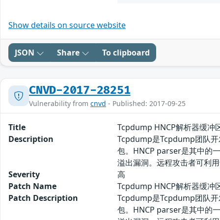
Show details on source website
JSON
Share
To clipboard
CNVD-2017-28251
Vulnerability from
cnvd
- Published: 2017-09-25
Title
Tcpdump HNCP解析器缓
Description
Tcpdump是Tcpdum
包。HNCP parser是其中的一
溢出漏洞。远程攻击者可利用
Severity
高
Patch Name
Tcpdump HNCP解析器
Patch Description
Tcpdump是Tcpdum
包。HNCP parser是其中的一