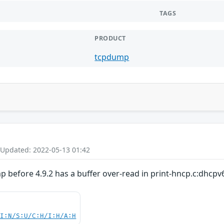
TAGS
PRODUCT
tcpdump
 Updated: 2022-05-13 01:42
before 4.9.2 has a buffer over-read in print-hncp.c:dhcpv6
UI:N/S:U/C:H/I:H/A:H