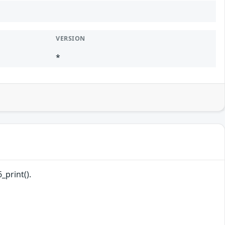
VERSION
*
_print().