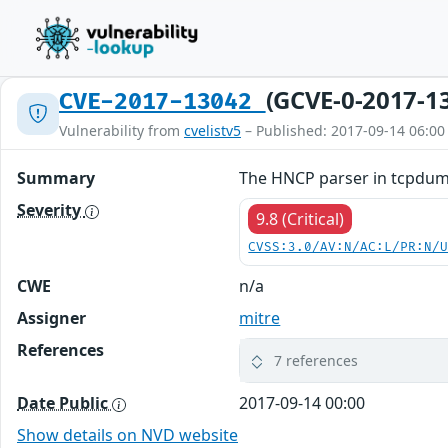
(GCVE-0-2017-1
CVE-2017-13042
Vulnerability from
cvelistv5
– Published: 2017-09-14 06:00
Summary
The HNCP parser in tcpdump 
Severity
9.8 (Critical)
CVSS:3.0/AV:N/AC:L/PR:N/
CWE
n/a
Assigner
mitre
References
7 references
Date Public
2017-09-14 00:00
Show details on NVD website