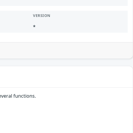
VERSION
*
everal functions.