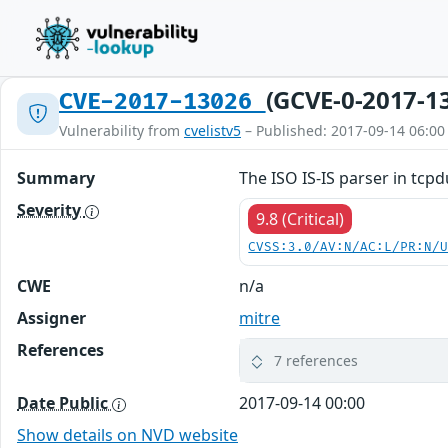
(GCVE-0-2017-1
CVE-2017-13026
Vulnerability from
cvelistv5
– Published: 2017-09-14 06:00
Summary
The ISO IS-IS parser in tcpd
Severity
9.8 (Critical)
CVSS:3.0/AV:N/AC:L/PR:N/
CWE
n/a
Assigner
mitre
References
7 references
Date Public
2017-09-14 00:00
Show details on NVD website