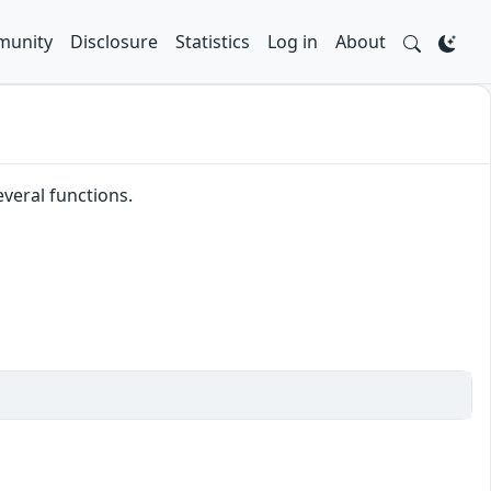
unity
Disclosure
Statistics
Log in
About
everal functions.