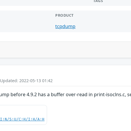
TAGS
PRODUCT
tcpdump
 Updated: 2022-05-13 01:42
ump before 4.9.2 has a buffer over-read in print-isoclns.c, s
UI:N/S:U/C:H/I:H/A:H