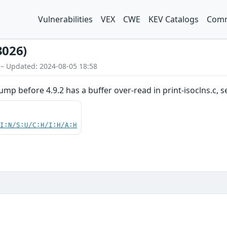
Vulnerabilities
VEX
CWE
KEV Catalogs
Comm
3026)
 – Updated: 2024-08-05 18:58
ump before 4.9.2 has a buffer over-read in print-isoclns.c, s
UI:N/S:U/C:H/I:H/A:H