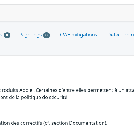
es
Sightings
CWE mitigations
Detection r
0
0
 produits Apple . Certaines d'entre elles permettent à un a
nt de la politique de sécurité.
ention des correctifs (cf. section Documentation).