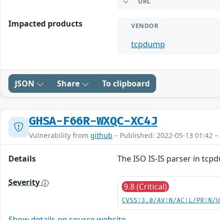
URL
Impacted products
VENDOR
tcpdump
JSON
Share
To clipboard
GHSA-F66R-WXQC-XC4J
Vulnerability from
github
– Published: 2022-05-13 01:42 –
Details
The ISO IS-IS parser in tcpd
Severity
9.8 (Critical)
CVSS:3.0/AV:N/AC:L/PR:N/
Show details on source website