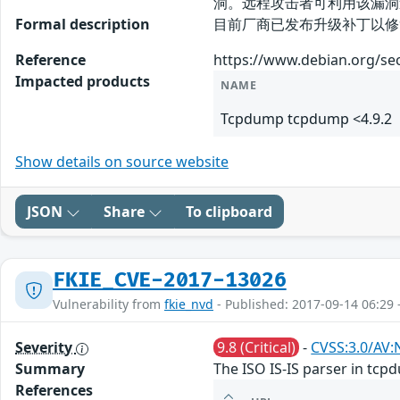
洞。远程攻击者可利用该漏洞
Formal description
目前厂商已发布升级补丁以修复漏洞，补
Reference
https://www.debian.org/se
Impacted products
NAME
Tcpdump tcpdump <4.9.2
Show details on source website
JSON
Share
To clipboard
FKIE_CVE-2017-13026
Vulnerability from
fkie_nvd
- Published: 2017-09-14 06:29 
Severity
9.8 (Critical)
-
CVSS:3.0/AV:
Summary
The ISO IS-IS parser in tcpd
References