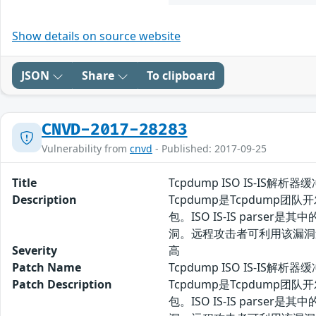
Show details on source website
JSON
Share
To clipboard
CNVD-2017-28283
Vulnerability from
cnvd
- Published: 2017-09-25
Title
Tcpdump ISO IS-IS解
Description
Tcpdump是Tcpdum
包。ISO IS-IS parser
洞。远程攻击者可利用该漏洞
Severity
高
Patch Name
Tcpdump ISO IS-IS解
Patch Description
Tcpdump是Tcpdum
包。ISO IS-IS parser